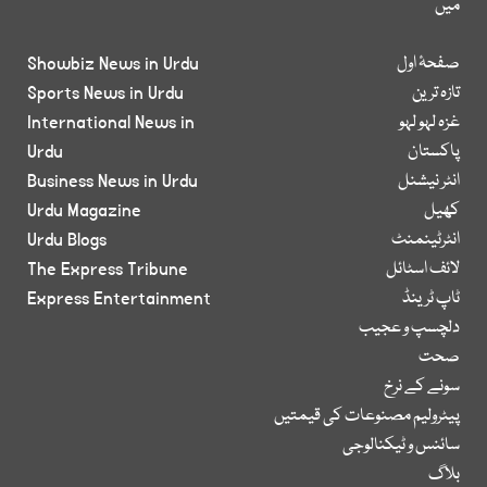
میں
صفحۂ اول
Showbiz News in Urdu
تازہ ترین
Sports News in Urdu
غزہ لہو لہو
International News in
پاکستان
Urdu
انٹر نیشنل
Business News in Urdu
کھیل
Urdu Magazine
انٹرٹینمنٹ
Urdu Blogs
لائف اسٹائل
The Express Tribune
ٹاپ ٹرینڈ
Express Entertainment
دلچسپ و عجیب
صحت
سونے کے نرخ
پیٹرولیم مصنوعات کی قیمتیں
سائنس و ٹیکنالوجی
بلاگ