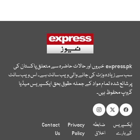
express.pk
خبروں اور حالات حاضرہ سے متعلق پاکستان کی
سب سے زیادہ وزٹ کی جانے والی ویب سائٹ ہے۔ اس ویب سائٹ
پر شائع شدہ تمام مواد کے جملہ حقوق بحق ایکسپریس میڈیا
گروپ محفوظ ہیں۔
ایکسپریس
ضابطہ
Privacy
Contact
کے بارے
اخلاق
Policy
Us