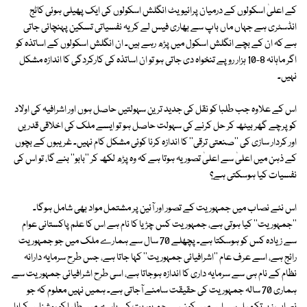
کے اعلیٰ اسکولوں کے درمیان پرائیویٹ انگلش اسکولوں کی ایک پھیلی ہوئی کاٹج
انڈسٹری ہے جہاں ماں باپ سے بھاری فیس لے کر یہ نفسیاتی تسکین پہنچائی جاتی
ہے کہ ان کے بچے انگلش اسکول میں پڑھ رہے ہیں۔ ان انگلش اسکولوں کے اساتذہ کو
اگر ماہانہ 8-10 ہزار روپے تنخواہ دی جاتی ہو تو ان اساتذہ کی کارکردگی کا اندازہ مشکل
نہیں۔
اس کے علاوہ جب طلبا کو نقل کی جدید ترین سہولتیں حاصل ہوں اور اشرافیہ کی اولاد
کو پرچے گھر بیٹھ کر حل کرنے کی سہولت حاصل ہو تو ایسے ملک کی اخلاقی قدریں
اور کردار سازی کی ''صنعتی ترقی'' کا اندازہ کرنا کوئی مشکل کام نہیں۔ غریبوں کے بچوں
کے ذہن میں اعلیٰ سے اعلیٰ تصور یہ ہوتا ہے کہ وہ پڑھ لکھ کر ''بابو'' بنے گا، تو اس کی
نفسیات کیا ہوسکتی ہے؟
اس نئے نصاب میں جمہوریت کے تصور اور آئین پر مشتمل مواد بھی شامل ہوگا۔
''جمہوریت'' کیا ہوتی ہے، جمہوریت کس چڑیا کا نام ہے اس کا علم پاکستانی عوام
سے زیادہ کس کو ہوسکتا ہے۔ پچھلے 70 سال سے ہمارے ملک میں جو جمہوریت
رائج ہے، اسے عرف عام ''اشرافیائی جمہوریت'' کہا جاتا ہے، جس طرح سرمایہ دارانہ
نظام کے نام ہی سے سرمایہ داری کا اندازہ ہوجاتا ہے، اسی طرح اشرافیائی جمہوریت سے
ہماری 70 سالہ جمہوریت کی حقیقت سامنے آجاتی ہے۔ ہمیں نہیں معلوم کہ جو