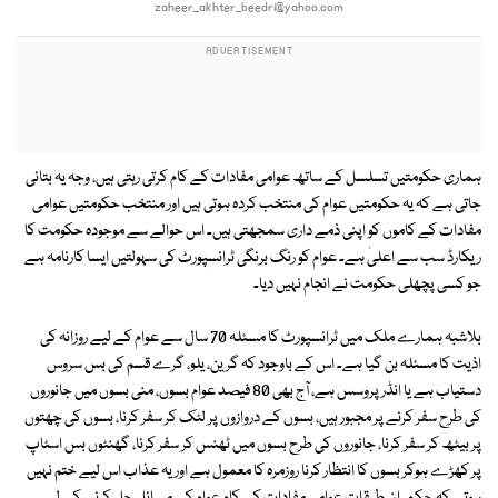
zaheer_akhter_beedri@yahoo.com
ہماری حکومتیں تسلسل کے ساتھ عوامی مفادات کے کام کرتی رہتی ہیں، وجہ یہ بتائی
جاتی ہے کہ یہ حکومتیں عوام کی منتخب کردہ ہوتی ہیں اور منتخب حکومتیں عوامی
مفادات کے کاموں کو اپنی ذمے داری سمجھتی ہیں۔ اس حوالے سے موجودہ حکومت کا
ریکارڈ سب سے اعلیٰ ہے۔ عوام کو رنگ برنگی ٹرانسپورٹ کی سہولتیں ایسا کارنامہ ہے
جو کسی پچھلی حکومت نے انجام نہیں دیا۔
بلاشبہ ہمارے ملک میں ٹرانسپورٹ کا مسئلہ 70 سال سے عوام کے لیے روزانہ کی
اذیت کا مسئلہ بن گیا ہے۔ اس کے باوجود کہ گرین، یلو، گرے قسم کی بس سروس
دستیاب ہے یا انڈر پروسس ہے، آج بھی 80 فیصد عوام بسوں، منی بسوں میں جانوروں
کی طرح سفر کرنے پر مجبور ہیں، بسوں کے دروازوں پر لٹک کر سفر کرنا، بسوں کی چھتوں
پر بیٹھ کر سفر کرنا، جانوروں کی طرح بسوں میں ٹھنس کر سفر کرنا، گھنٹوں بس اسٹاپ
پر کھڑے ہوکر بسوں کا انتظار کرنا روزمرہ کا معمول ہے اور یہ عذاب اس لیے ختم نہیں