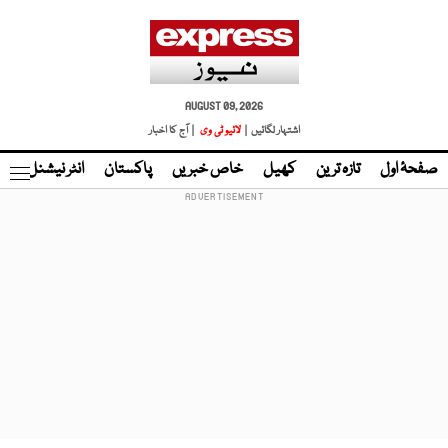
AUGUST 09, 2026
اشتہار لگائیں |
لائیو ٹی وی
| آج کا اخبار
صفحۂ اول
تازہ ترین
کھیل
خاص خبریں
پاکستان
انٹر نیشنل
ٹا