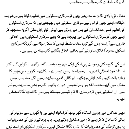
کا ہر کام طبقات کے حوالے سے ہوتا ہے۔
ملک کی آبادی کا بڑا حصہ اپنے بچوں کو سرکاری اسکولوں میں تعلیم دلواتا ہے اور غریب
طبقات اپنے بچوں کو اس لیے سرکاری اسکولوں میں بھیجتے ہیں کہ سرکاری اسکولوں
کی تعلیم کسی حد تک ان کے بس میں ہوتی ہے، لیکن کوئی اہل عقل اگر یہ سمجھ کر
اپنے بچوں کو سرکاری اسکولوں میں بھیجتا ہے کہ بچے سرکاری اسکولوں میں اخلاقی
قدروں سے آراستہ ہوں گے تو وہ سخت غلط فہمی کا شکار ہوتا ہے، کیونکہ سرکاری
اسکول عموماً اخلاق سنوارنے کے بجائے اخلاق بگاڑنے کا وسیلہ بن رہے ہیں۔
اس کی اگرچہ کئی وجوہات ہیں لیکن ایک بڑی وجہ یہ ہے کہ سرکاری اسکولوں کے اکثر
اساتذہ خود اخلاقی قدروں سے ماورا ہوتے ہیں، دوسرے سرکاری اسکولوں میں بچوں کا
زیادہ وقت کھیل کود، لڑائی جھگڑوں اور گالی گلوچ سیکھنے میں لگ جاتا ہے۔ جس
ملک میں گھوسٹ اساتذہ ہوں اور تعلیمی ادارے وڈیروں کے مویشی خانے بنے ہوئے
ہوں، ان اسکولوں میں کردار سازی کا کام کیسے ہوسکتا ہے، اس کا اندازہ لگانا مشکل
نہیں۔
دیہی علاقوں میں ہزاروں اساتذہ گھر بیٹھ کر تنخواہ لیتے ہیں یا گھروں سے سوئیٹر کی
بنائی کا سامان لا کر اپنے کام میں مشغول ہوتے ہیں۔ جب پڑھانے والوں کی مصروفیات
یہ ہوں تو طلبا کی مصروفیات کا اندازہ لگانا مشکل نہیں۔ سرکاری اسکولوں اور اے لیول