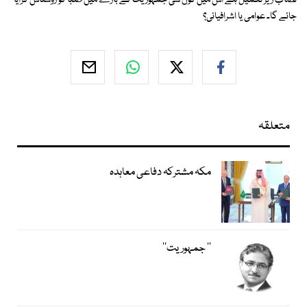
نصاب زیر تکمیل ہے اس میں کون سی جمہوریت کے بارے میں طلبا کو روشناس کرایا
جائے گا۔ عوامی یا اشرافیائی؟
متعلقہ
مکہ مشترکہ دفاعی معاہدہ
’’ جمہوریت‘‘