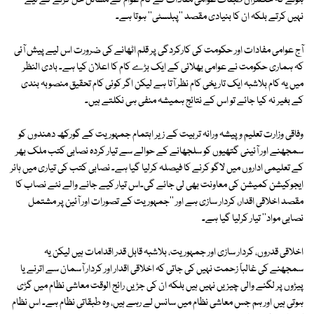
ہوتے کہ حکمران طبقات عوامی مفادات کے کام عوام کے مسائل حل کرنے کے لیے
نہیں کرتے بلکہ ان کا بنیادی مقصد ''پبلسٹی'' ہوتا ہے۔
آج عوامی مفادات اور حکومت کی کارکردگی پر قلم اٹھانے کی ضرورت اس لیے پیش آئی
کہ ہماری حکومت نے عوامی بھلائی کے ایک بڑے کام کا اعلان کیا ہے۔ بادی النظر
میں یہ کام بلاشبہ ایک تاریخی کام نظر آتا ہے لیکن اگر کوئی کام تحقیق منصوبہ بندی
کے بغیر نہ کیا جائے تو اس کے نتائج ہمیشہ منفی ہی نکلتے ہیں۔
وفاقی وزارت تعلیم و پیشہ ورانہ تربیت کے زیر اہتمام جمہوریت کے گورکھ دھندوں کو
سمجھنے اور آئینی گتھیوں کو سلجھانے کے حوالے سے تیار کردہ نصابی کتب ملک بھر
کے تعلیمی اداروں میں لاگو کرنے کا فیصلہ کرلیا گیا ہے۔ نصابی کتب کی تیاری میں ہائر
ایجوکیشن کمیشن کی معاونت بھی لی جائے گی۔اس تیار کیے جانے والے نئے نصاب کا
مقصد اخلاقی اقدار، کردار سازی ہے اور ''جمہوریت کے تصورات اور آئین پر مشتمل
نصابی مواد'' تیار کرلیا گیا ہے۔
اخلاقی قدروں، کردار سازی اور جمہوریت، بلاشبہ قابل قدر اقدامات ہیں لیکن یہ
سمجھنے کی غالباً زحمت نہیں کی جاتی کہ اخلاقی اقدار اور کردار آسمان سے اترنے یا
پیڑوں پر لگنے والی چیزیں نہیں ہیں بلکہ ان کی جڑیں رائج الوقت معاشی نظام میں گڑی
ہوتی ہیں اور ہم جس معاشی نظام میں سانس لے رہے ہیں، وہ طبقاتی نظام ہے۔ اس نظام