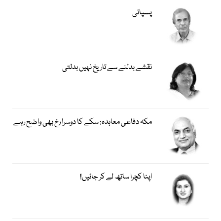
پسپائی
نقشے بدلنے سے تاریخ نہیں بدلتی
مکہ دفاعی معاہدہ: سکے کا دوسرا رخ بھی واضح رہے
اپنا کچرا ساتھ لے کر جائیں!