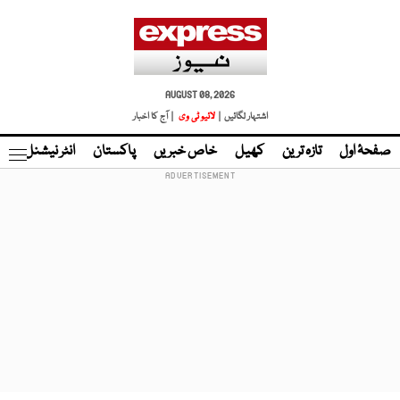
AUGUST 08, 2026
اشتہار لگائیں |
لائیو ٹی وی
| آج کا اخبار
صفحۂ اول
تازہ ترین
کھیل
خاص خبریں
پاکستان
انٹر نیشنل
ٹا