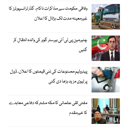
وفاقی حکومت سے مذاکرات ناکام، گڈز ٹرانسپورٹرز کا
غیرمعینہ مدت تک ہڑتال کا اعلان
چئیرمین پی ٹی آئی بیرسٹر گوہر کی والدہ انتقال کر
گئیں
پیٹرولیم مصنوعات کی نئی قیمتوں کا اعلان، ڈیزل
پر لیوی مزید بڑھا دی گئی
مفتی تقی عثمانی کا مکہ مشترکہ دفاعی معاہدے
کا خیرمقدم