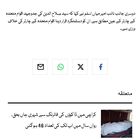
دوسری جانب نائب امیر میاں اسلم نے کہا کہ سید صلاح الدین کی جدوجہد اقوام متحدہ
کے چارٹر کے عین مطابق ہے، ان کو دہشتگرد قرار دینا اقوام متحدہ کے چارٹر کی خلاف
ورزی ہے۔
متعلقہ
کراچی میں ڈاکوؤں کی فائرنگ سے شہری جاں بحق،
رواں سال میں اب تک کی تعداد 46 ہوگئی