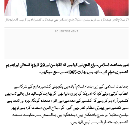
اگر صلاح الدین دہشتگرد ہے تو پھرنیلسن منڈیلا،جارج واشنگٹن بھی دہشتگرد، کشمیرآزاد ہو کر رہے گا۔ فوٹو: فائل
امیر جماعت اسلامی سراج الحق نے کہا ہے کہ انڈیا سن لے 20 کروڑ پاکستانی اور ایٹم بم
کشمیری عوام کے ساتھ ہے، بھارت 1965ء سے سبق سیکھے۔
جماعت اسلامی کے زیر اہتمام اسلام آباد میں یکجہتی کشمیر مارچ کے شرکا سے
خطاب کرتے ہوئے کہا کہ امریکا کیا پوری دنیا بھی اگر بھارت کیساتھ مل جائے تب بھی
کشمیر آزاد ہو کر رہے گا، کشمیر کے معاملے میں اقوام متحدہ گونگا، بہرہ اور اندھا ہے
اسے کشمیر میں بھارتی مظالم نظر نہیں آتے، اگر صلاح الدین دہشت گرد ہے تو پھر
نیلسن منڈیلا اور جارج واشنگٹن بھی دہشتگرد ہیں، بدقسمتی سے حکومت مسئلہ
کشمیر درست طریقے سے نہیں اٹھا رہی۔