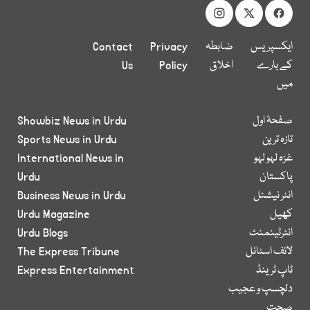
ایکسپریس
ضابطہ
Privacy
Contact
کے بارے
اخلاق
Policy
Us
میں
صفحۂ اول
Showbiz News in Urdu
تازہ ترین
Sports News in Urdu
غزہ لہو لہو
International News in
پاکستان
Urdu
انٹر نیشنل
Business News in Urdu
کھیل
Urdu Magazine
انٹرٹینمنٹ
Urdu Blogs
لائف اسٹائل
The Express Tribune
ٹاپ ٹرینڈ
Express Entertainment
دلچسپ و عجیب
صحت