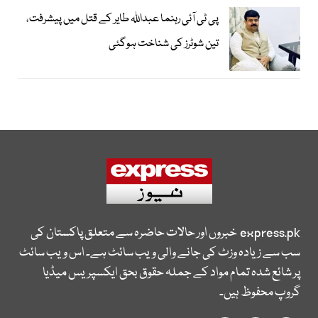
پی ٹی آئی رہنما عبداللہ طایر کے قتل میں پیشرفت،
تین شوٹرز کی شناخت ہوگئی
express.pk
خبروں اور حالات حاضرہ سے متعلق پاکستان کی
سب سے زیادہ وزٹ کی جانے والی ویب سائٹ ہے۔ اس ویب سائٹ
پر شائع شدہ تمام مواد کے جملہ حقوق بحق ایکسپریس میڈیا
گروپ محفوظ ہیں۔