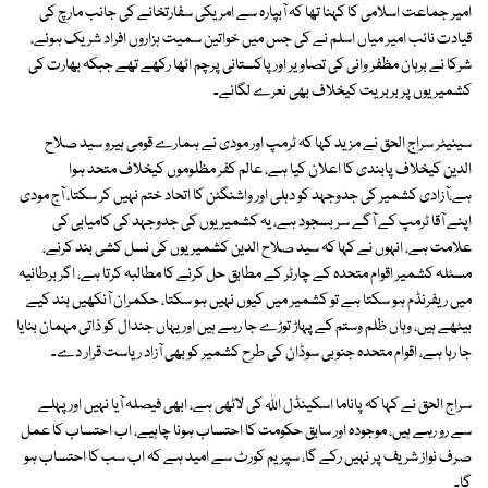
امیر جماعت اسلامی کا کہنا تھا کہ آبپارہ سے امریکی سفارتخانے کی جانب مارچ کی
قیادت نائب امیر میاں اسلم نے کی جس میں خواتین سمیت ہزاروں افراد شریک ہوئے،
شرکا نے برہان مظفر وانی کی تصاویر اور پاکستانی پرچم اٹھا رکھے تھے جبکہ بھارت کی
کشمیریوں پر بربریت کیخلاف بھی نعرے لگائے۔
سینیٹر سراج الحق نے مزید کہا کہ ٹرمپ اور مودی نے ہمارے قومی ہیرو سید صلاح
الدین کیخلاف پابندی کا اعلان کیا ہے، عالم کفر مظلوموں کیخلاف متحد ہوا
ہے،آزادی کشمیر کی جدوجہد کو دہلی اور واشنگٹن کا اتحاد ختم نہیں کر سکتا، آج مودی
اپنے آقا ٹرمپ کے آگے سر بسجود ہے، یہ کشمیریوں کی جدوجہد کی کامیابی کی
علامت ہے، انہوں نے کہا کہ سید صلاح الدین کشمیریوں کی نسل کشی بند کرنے،
مسئلہ کشمیر اقوام متحدہ کے چارٹر کے مطابق حل کرنے کا مطالبہ کرتا ہے، اگر برطانیہ
میں ریفرنڈم ہو سکتا ہے تو کشمیر میں کیوں نہیں ہو سکتا، حکمران آنکھیں بند کیے
بیٹھے ہیں، وہاں ظلم وستم کے پہاڑ توڑے جا رہے ہیں اور یہاں جندال کو ذاتی مہمان بنایا
جا رہا ہے، اقوام متحدہ جنوبی سوڈان کی طرح کشمیر کو بھی آزاد ریاست قرار دے۔
سراج الحق نے کہا کہ پاناما اسکینڈل اللہ کی لاٹھی ہے، ابھی فیصلہ آیا نہیں اور پہلے
سے رو رہے ہیں، موجودہ اور سابق حکومت کا احتساب ہونا چاہیے، اب احتساب کا عمل
صرف نواز شریف پر نہیں رکے گا، سپریم کورٹ سے امید ہے کہ اب سب کا احتساب ہو
گا۔