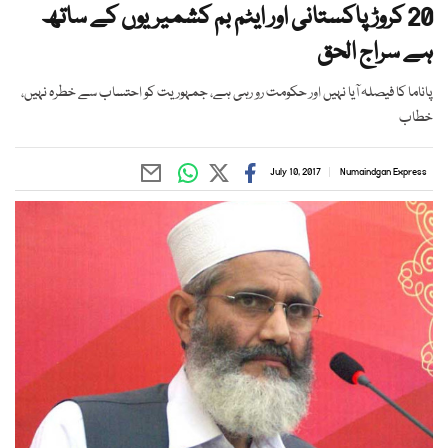
20 کروڑ پاکستانی اور ایٹم بم کشمیریوں کے ساتھ
ہے سراج الحق
پاناما کا فیصلہ آیا نہیں اور حکومت رو رہی ہے، جمہوریت کو احتساب سے خطرہ نہیں،
خطاب
July 10, 2017
Numaindgan Express