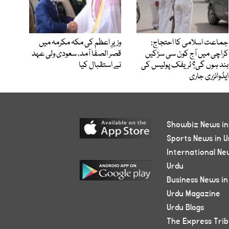
جماعت اسلامی کا احتجاج:
وزیرِ اعظم کی مکہ مکرمہ میں
کراچی میں آج کون سی سڑکیں
قصر الصفا آمد، سعودی ولی عہد
بند ہوں گی؟ ٹریفک پولیس کی
نے استقبال کیا
ایڈوائزری جاری
Showbiz News in
Sports News in U
International Ne
Urdu
Business News in
Urdu Magazine
Urdu Blogs
The Express Tri