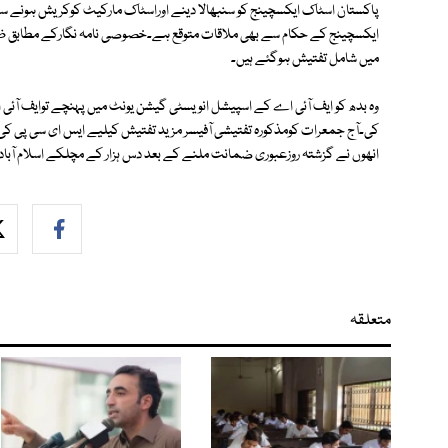
پاکستان اسٹاک ایکسچینج کو سنبھالا دینے اوراسٹاک مارکیٹ کوکریش ہونے سے 
ایکسچینج کے حکام سے بھی ملاقات متوقع ہے۔خصوصی نامہ نگارکے مطابق ظ
میں شامل تفتیش ہوگئے ہیں۔
وہ بدھ کو ایف آئی اے کے اسپیشل انویسٹی گیشن یونٹ میں پہنچے توایف آئی اے
کی۔آج جمعرات کومذکورہ تفتیشی آفیسر مزید تفتیش کیلیے ایس ای سی پی کی ڈ
انھوں نے گزشتہ روزعبوری ضمانت ملنے کے بعد دس ہزار کے مچلکے اسلام آباد
متعلقہ