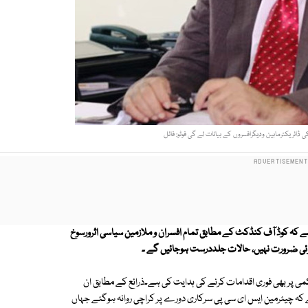
ی ڈائریکٹرماہین ودیگرافسروں کے بیانات لے گی فوٹو: فائل
کہ کوڈ آف کنڈکٹ کے مطابق تمام افسران و ملازمین سیاسی اثرورسوخ
 کوئی ضرورت نہیں، حالات جلددرست ہوجائیں گے ۔
ی پر بھی فوری اقدامات کرنے کی ہدایت کی ہے۔ذرائع کے مطابق ان
ہے کہ چیئرمین ایس ای سی پی سرکاری دورے پر کراچی روانہ ہوگئے جہاں