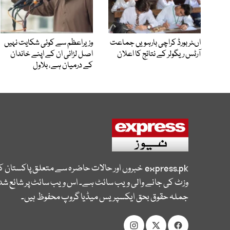
اںٹر بورڈ کراچی بارہویں جماعت
وزیراعظم سے کوئی شکایت نہیں
آرٹس ریگولر کے نتائج کا اعلان
اصل لڑائی ان کے اپنے خاندان
کے درمیان ہے، بلاول
express.pk
خبروں اور حالات حاضرہ سے متعلق پاکستان 
وزٹ کی جانے والی ویب سائٹ ہے۔ اس ویب سائٹ پر شائع شدہ
جملہ حقوق بحق ایکسپریس میڈیا گروپ محفوظ ہیں۔