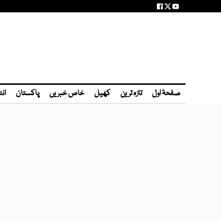
صفحۂ اول
تازہ ترین
کھیل
خاص خبریں
پاکستان
انٹ