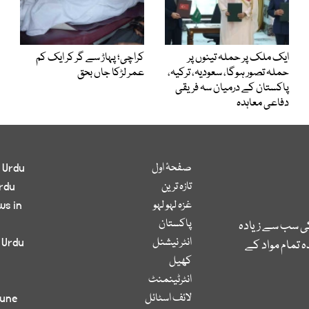
ایک ملک پر حملہ تینوں پر
کراچی؛ پہاڑ سے گر کر ایک کم
حملہ تصور ہوگا، سعودیہ، ترکیہ،
عمر لڑکا جاں بحق
پاکستان کے درمیان سہ فریقی
دفاعی معاہدہ
صفحۂ اول
 Urdu
تازہ ترین
rdu
غزہ لہو لہو
ws in
پاکستان
کی سب سے زیادہ
انٹر نیشنل
 Urdu
 تمام مواد کے
کھیل
انٹرٹینمنٹ
لائف اسٹائل
bune