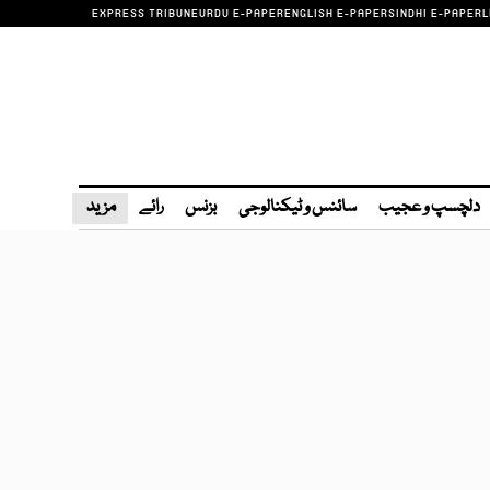
EXPRESS TRIBUNE
URDU E-PAPER
ENGLISH E-PAPER
SINDHI E-PAPER
L
دلچسپ و عجیب
سائنس و ٹیکنالوجی
بزنس
رائے
مزید