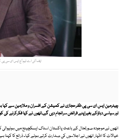
ایف آئی اے ٹیم آج ایس ای سی پی ک
چیئرمین ایس ای سی پی ظفرحجازی نے کمیشن کے افسران و ملازمین سے کہا ہے 
اور سیاسی دباؤکے بغیراپنے فرائض سرانجام دیں گے،انھوں نے کہا فکرکرنے کی
انھوں نے موجودہ صورتحال کے باعث پاکستان اسٹاک ایسکچینج میں ہونیوالی کم
خیالات کا اظہار انھوں نے اجلاسوں کی صدارت کرتے ہوئے کیا۔ ذرائع کا کہنا 