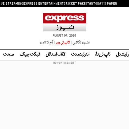
IVE STREAMING
EXPRESS ENTERTAINMENT
CRICKET PAKISTAN
TODAY'S PAPER
AUGUST 07, 2026
اشتہار لگائیں |
لائیو ٹی وی
| آج کا اخبار
ر نیشنل
ٹاپ ٹرینڈ
انٹرٹینمنٹ
لائف اسٹائل
فیکٹ چیک
صحت