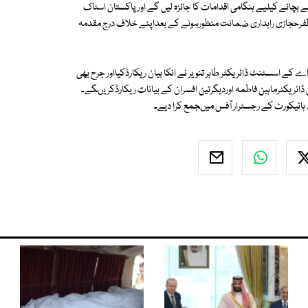
بچانے کیلیے ہنگامی اقدامات کا جائزہ لیں گے اور پاکستان اسٹاک
فرحجازی راہداری ضمانت منظورہونے کے بعداپنے خلاف درج مقدمہ
 کے اسسٹنٹ ڈائریکٹر طاہر تنویر نے انکا بیان ریکارڈکیااور جرح بھی
ائریکٹرماہین فاطمہ اوردیگرتین افسران کے بیانات ریکارڈکریںگے۔
 ہائیکورٹ کے رجسٹرار آفس میںجمع کرا دیے۔