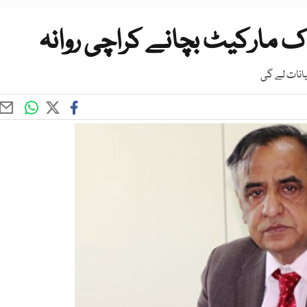
 مارکیٹ بچانے کراچی روانہ
یانات لے گی