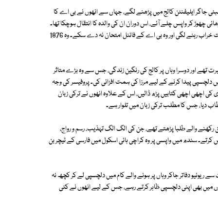
و ورنیکیولر اسکول حیدرآباد میں داخل ہوئے۔ 1873 میں وہ بمبئی جاگر ایلیفنٹن کالج میں پڑھنے لگے، جہاں سے انھوں نے بی اے کا
ھائی چھوڑ کر واپس چلے آئے، اس دوران ان کی والدہ کا انتقال ہوچکا تھا۔
اس صدمے سے وہ ذہنی طور پر پریشان رہنے لگے، جس کی وجہ سے ان کی صحت خراب رہنے لگی اور وہ بی اے کے فائنل امتحان نہ دے سکے۔ وہ 1876
ت تھے اور دوسرا وہاں پر کالج کی رنگین زندگی، جس سے وہ بڑے متاثر
ں دلچسپی پیدا کرنے کے لیے مرزا کی ہمت افزائی کی۔ پروفیسر کی وجہ
یزی کی اچھی اچھی کتابیں پڑھ ڈالیں، اس کے علاوہ انھوں نے ترکی زبان
اب دیا، جس کا مطلب ترکی زبان میں تلوار ہے۔
 رکھنے والے طلبا پڑھتے تھے، جن کی الگ الگ تہذیب، رسم و رواج،
 کرتے۔ سندھ میں واپسی پر وہ کراچی ہائی اسکول میں فارسی کے ٹیچر بن
جازت سے ریونیو دفاتر جاکر وہاں پر ہونے والے کام میں دلچسپی لے کر کچھ نہ
 میں بھی اپنی دلچسپی ظاہر کرتے رہے، جس کے لیے انھوں نے کئی