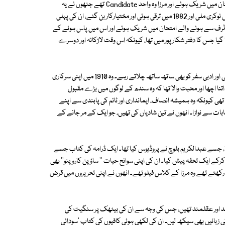
1879 میں وہ ریونیو محکمے میں ہونے والے مجسٹریٹ کے لیے ہونے والے امتحان میں شریک ہوئے اور مرزا وہ واحد Candidate تھے جنھوں نے یہ
امتحان پاس کرلیا اور انھیں ہیڈ منشی کے طور پر بھرتی کرلیا گیا۔ 1880 میں انھیں نوکری ملی اور 1882 میں ترقی ہوئی اور مختیارکار بن گئے، ان کی پہلی
 اب ضلع دادو میں ہے۔ 1891 میں محکمہ کی طرف سے ہونے والے امتحان میں شریک ہوئے اور اس میں پاس ہونے کے
 گیا جس کا دفتر شکارپور میں تھا، کیونکہ اس وقت لاڑکانہ اور دوسرے
وہ سندھ کے کئی اضلاع میں ڈپٹی کلکٹر کے طور پر کام کرتے رہے اور اپنے علمی اور ادبی سفر کو بھی ساتھ ساتھ چلاتے رہے۔ وہ 1910 میں اپنی سرکاری
تنا اچھا اور محبت والا تھا کہ وہ سندھ کے لوگوں میں بڑے مقبول
 کیونکہ وہ ہمیشہ انصاف، ایمانداری اور ٹائم کی پابندی سے اپنے
ت سے نوازا۔ انھوں نے تین شادیاں کی تھیں، جو ایک کے مر جانے کے
 تھا، جسے عبدالکریم بلوچ نے پروڈیوس کیا تھا۔ ایک ڈرامہ کی کتاب جسے
 ایک تحفہ پیش کیا۔ ان کی اپنی سوانح حیات '' ساؤ پن کارو پنو'' بھی
 رکھتے تھے وہ مرزا کے کلاس فیلو تھے۔ انھوں نے اپنی تحریروں میں قرض
مند اور عقلمند تھیں، جس کی وجہ سے ان کی بیٹھک پر سنگیت کی
ی زبانیں بھی سیکھ لیں۔ ان کی لکھی ہوئی کافیوں کی کتاب 'سودائی