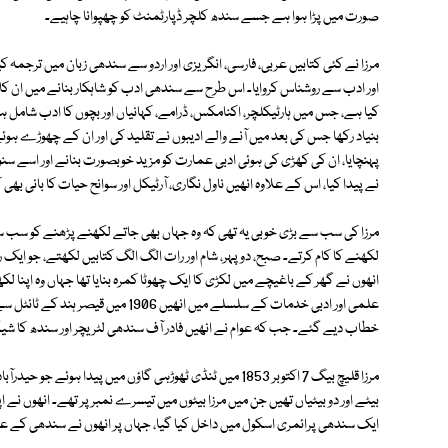
صورت میں پڑا ہوا ہے جسے سندھ کلچر ڈپارٹمنٹ کو چھپوانا چاہیے۔
مرزا نے کئی کتابیں عربی، فارسی، انگریزی اور اردو سے سندھی زبان میں ترجمہ
اور ادب سے روشناس کروایا۔ اس طرح سے سندھی ادب کو شاہکار بنانے میں ان کا
کیا ہے، جس میں ہارٹیکلچر، اکنامکس، ڈرامے، کہانیاں اور بچوں کا ادب شامل
بنیاد رکھا جس کی بعد میں آنے والے ادیبوں نے تقلید کی اور ان کے چھوڑے ہوئ
پہنچایا، ان کی کھڑی کی ہوئی ادبی عمارت کو مزید خوبصورت بنانے اور اسے سنو
نے پیدا کیا، اس کے علاوہ انھیں ناول نگاری، آرٹیکل اور سوانح حیات کا بانی بھی
مرزا کی سب سے بڑی خوبی یہ تھی کہ وہ جہاں بھی جاتے لکھنے پڑھنے کو سب س
لکھنے کا کام کرتے۔ صبح، دوپہر، شام اور رات الگ الگ کتابیں لکھتے، جو ایک 
انھوں نے گھر کے باغیچے میں لکڑی کا ایک چھوٹا کمرہ بنایا تھا جہاں وہ اپنا ل
خطاب دیے گئے۔ جب کہ عوام نے انھیں فادر آف سندھی لٹریچر اور سندھ کا ش
مرزا قلیچ بیگ 7 اکتوبر 1853 میں ٹنڈی ٹھوڑہی گاؤں میں پیدا
بیٹے اور دو بیٹیاں تھیں جن میں مرزا بیٹوں میں تیسرے نمبر پر تھے۔ انھوں نے
ایک سندھی پرائمری اسکول میں داخل کیا گیا، جہاں پر انھوں نے سندھی کے علا