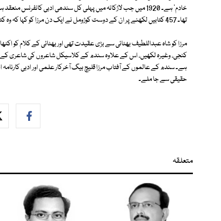
خادم' ہے۔ 1920 میں جب لاڑکانہ میں پہلی کل سندھی ادبی کانفرنس من
تھا۔ 457 کتابیں لکھنے پر ان کے دوست کوڑومل نے ایک دن مرزا کو کہا کہ وہ کتاب لکھنے کی مشین ہیں۔
مرزا کو شاہ عبداللطیف بھٹائی سے بڑی عقیدت تھی اور بھٹائی کے کلام کو اکٹھ
کنجی، وغیرہ لکھیں، اس کے علاوہ سندھ کے کلاسیکل شاعروں کی شاعری کے 
حقیقی سے جا ملے۔
متعلقہ