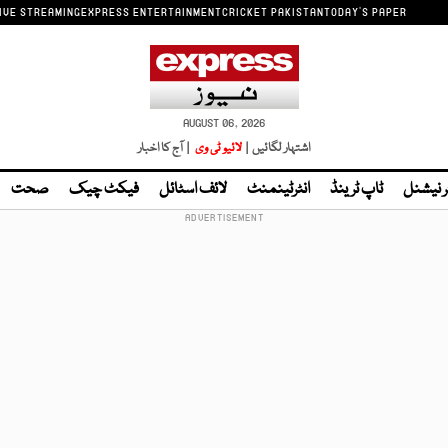
IVE STREAMING
EXPRESS ENTERTAINMENT
CRICKET PAKISTAN
TODAY'S PAPER
AUGUST 06, 2026
اشتہار لگائیں |
لائیو ٹی وی
| آج کا اخبار
ر نیشنل
ٹاپ ٹرینڈ
انٹرٹینمنٹ
لائف اسٹائل
فیکٹ چیک
صحت