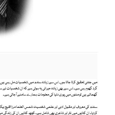
میں جتنی تحقیق کرتا جاتا ہوں، اس سے زیادہ سندھ میں شخصیات مل رہی ہیں، 
گرد گھوم رہی ہے۔ اس سے بھی زیادہ حیرانی یہ ہوتی ہے کہ ان شخصیات نے سہو
گھماتے ہیں تو منٹوں میں پوری دنیا کی معلومات ہمارے سامنے آجاتی ہے۔
کردیا۔ ان کتابوں میں نثر اور شاعری بھی شامل ہے۔ کچھ کتابیں ان کی زندگی میں