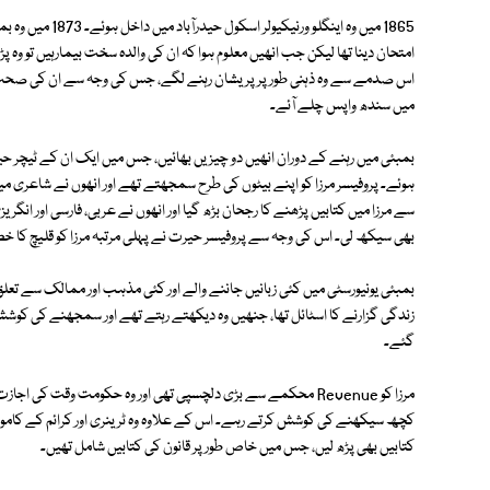
1865 میں وہ اینگل
امتحان دینا تھا لیکن جب انھیں معلوم ہوا کہ ان کی والدہ سخت بیمارہیں تو وہ پڑ
میں سندھ واپس چلے آئے۔
بمبئی میں رہنے کے دوران انھیں دو چیزیں بھائیں، جس میں ایک ان کے ٹیچر حیر
ہوئے۔ پروفیسر مرزا کو اپنے بیٹوں کی طرح سمجھتے تھے اور انھوں نے شاعری می
سے مرزا میں کتابیں پڑھنے کا رجحان بڑھ گیا اور انھوں نے عربی، فارسی اور انگر
بھی سیکھ لی۔ اس کی وجہ سے پروفیسر حیرت نے پہلی مرتبہ مرزا کو قلیچ کا خط
بمبئی یونیورسٹی میں کئی زبانیں جاننے والے اور کئی مذہب اور ممالک سے تعلق
زندگی گزارنے کا اسٹائل تھا، جنھیں وہ دیکھتے رہتے تھے اور سمجھنے کی کوشش
گئے۔
مرزا کو Revenue محکمے سے بڑی دلچسپی تھی اور وہ حکومت وقت کی ا
کچھ سیکھنے کی کوشش کرتے رہے۔ اس کے علاوہ وہ ٹرینری اور کرائم کے کاموں
کتابیں بھی پڑھ لیں، جس میں خاص طور پر قانون کی کتابیں شامل تھیں۔