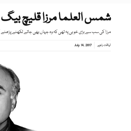
شمس العلما مرزا قلیچ بیگ
مرزا کی سب سے بڑی خوبی یہ تھی کہ وہ جہاں بھی جاتے لکھنے پڑھنے
لیاقت راجپر
July 14, 2017