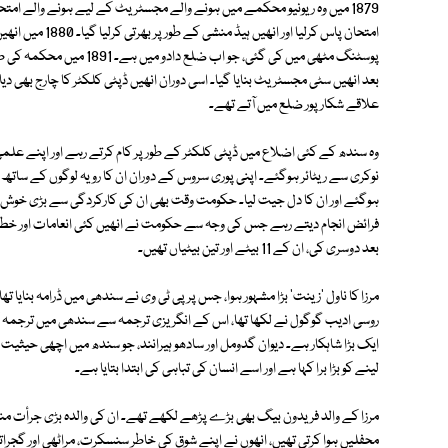
پوسٹنگ مٹھی میں کی گئی، جو
بعد انھیں سٹی مجسٹریٹ بنایا گیا۔ اسی دوران انھیں ڈپٹی کلکٹر کا چارج بھی دیا
علاقے شکارپور ضلع میں آتے تھے۔
نوکری سے ریٹائر ہوگئے۔ اپنی پوری سروس کے دوران ان کا رویہ لوگوں کے ساتھ ا
ہوگئے اور ان کا دل جیت لیا۔ حکومت وقت بھی ان کی کارکردگی سے بڑی خوش تھی
فرائض انجام دیتے رہے جس کی وجہ سے حکومت نے انھیں کئی انعامات اور خطابا
بعد دوسری کی، ان کے 11 بیٹے اور تین بیٹیاں تھیں۔
مرزا کا ناول 'زینت' بڑا مشہور ہوا، جس پر پی ٹی وی نے سندھی میں ڈرامہ بنایا
روسی ادیب گوگول نے لکھا تھا، اس کے انگریزی ترجمہ سے سندھی میں ترجمہ کرکے
ایک بڑا شاہکار ہے۔ دیوان گدومل اور سادھو ہیرانند، جو سندھ میں اچھی حیثیت
لینے کو بڑا برا کہا ہے اور اسے انسان کی تباہی کی ابتدا بتایا ہے۔
مرزا کے والد فریدون بیگ بھی بڑے پڑھے لکھے تھے۔ ان کی والدہ بڑی جرأت 
محفلیں ہوا کرتی تھیں، انھوں نے اپنے شوق کی خاطر سنسکرت، مراٹھی اور گجرات