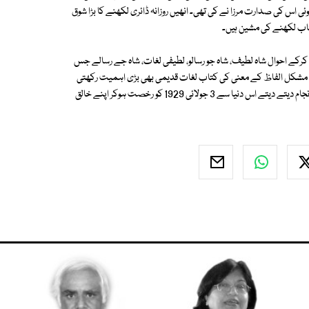
عقد ہوئی اس کی صدارت مرزا نے کی تھی۔ انھیں روزانہ ڈائری لکھنے کا بڑا شوق
ا کرکے احوال شاہ لطیف، شاہ جو رسالو، لطیفی لغات، شاہ جے رسالے جس
مشکل الفاظ کے معنی کی کتاب لغات قدیمی بھی بڑی اہمیت رکھتی
ہے۔ سندھ کے عالموں کے آفتاب مرزا قلیچ بیگ آخرکار علمی اور ادبی کارنامہ انجام دیتے دیتے اس دنیا سے 3 جولائی 1929 کو رخصت ہوکر اپنے خالق