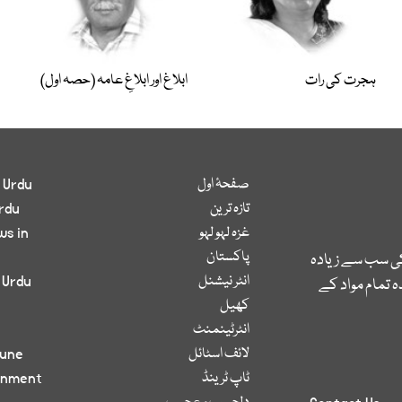
ہجرت کی رات
ابلاغ اور ابلاغِ عامہ (حصہ اول)
صفحۂ اول
 Urdu
تازہ ترین
rdu
غزہ لہو لہو
ws in
پاکستان
کی سب سے زیادہ
انٹر نیشنل
 Urdu
 تمام مواد کے
کھیل
انٹرٹینمنٹ
لائف اسٹائل
bune
ٹاپ ٹرینڈ
inment