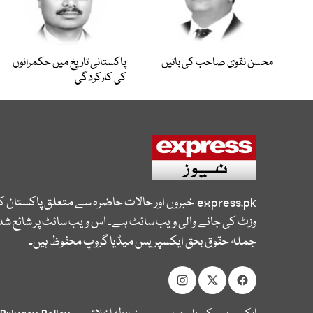
محسن نقوی صاحب کی باتیں
پاکستانی تاریخ میں حکمرانوں
کی کارکردگی
express.pk
خبروں اور حالات حاضرہ سے متعلق پاکستان 
وزٹ کی جانے والی ویب سائٹ ہے۔ اس ویب سائٹ پر شائع شدہ
جملہ حقوق بحق ایکسپریس میڈیا گروپ محفوظ ہیں۔