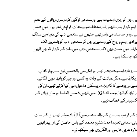
 کیں، جن کی بڑی اہمیت ہے اور سندھی لوگوں کو دوسری زبانوں کے علم
 اہم کردار ہے۔ انھوں نے مختلف موضوعات کو اپنی تحریروں میں شامل
 ہے۔ وہ واحد سندھی رائٹر تھے جنھوں نے سندھی ادب کی دنیا میں سنگ
ے ادبی رسم و رواج کے راستے پر چل کر سندھی ادب کو بلندیوں تک
ارنے میں جدت بھی لائے۔ سندھی ادب میں نقاد کے کردار کو بھی انھوں
 کہا جاسکتا ہے۔
ے زیادہ اہمیت دیتے تھے اور ایک ہی وقت میں تین سے چار کتاب
ریکارڈ ہے۔ مگر عبادت کے وقت وہ کسی اور چیز کو ہاتھ نہیں لگاتے۔
کھنے اور پڑھنے کا کام بڑے پرسکون ماحول میں کیا کرتے تھے۔ ان کی
علمی اور ادبی خدمات کے سلسلے میں انھیں 1906 میں قیصر ہند کے ٹائٹل سے نوازا گیا تھا، جب کہ 1924 میں انھیں شمس العلما اور خان بہادر کے
یکسپیئر کے خطاب دیے۔
 ہوئے جو حیدرآباد کے قریب ہے۔ ان کے والد سندھ میں آکر آباد ہوئے تھے، ان کے سات
 اپنی ابتدائی تعلیم احمد شفیع محمد کے پاس حاصل کی اور پھر انھیں
وہ عربی، فارسی اور انگریزی بھی سیکھ لی۔