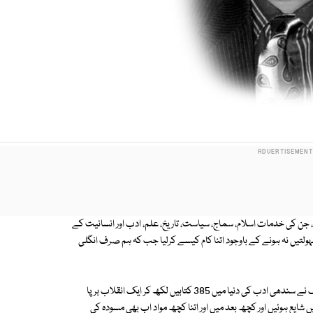
جن کی خدمات اسلام، سماج، سیاست، تاریخ، علم، ادب اور انسانیت کے
لتیں نہ ہونے کے باوجود اتنا کام کیسے کرلیا جب کہ ہم صرف انگلی
سندھ کی معروف اور مقبول ادبی اور علمی شخصیت شمس العلما مرزا قلیچ بیگ نے سندھی ادب کی دنیا میں 385 کتابیں لکھ کر ایک انقلاب برپا
 شایع ہوئیں اور کچھ بعد میں اور اتنا کچھ مواد اب بھی مسودہ کی