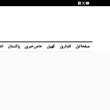
صفحۂ اول
تازہ ترین
کھیل
خاص خبریں
پاکستان
انٹ