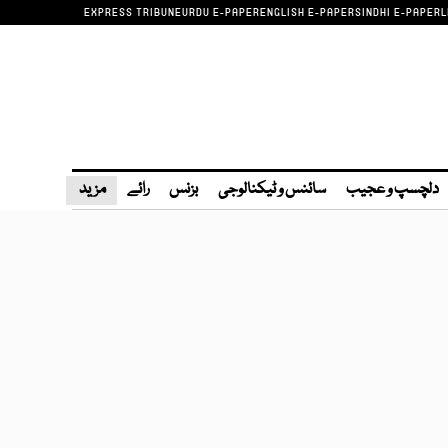
EXPRESS TRIBUNE
URDU E-PAPER
ENGLISH E-PAPER
SINDHI E-PAPER
L
دلچسپ و عجیب
سائنس و ٹیکنالوجی
بزنس
رائے
مزید