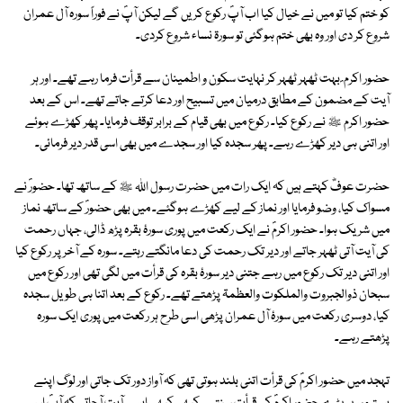
کو ختم کیا تو میں نے خیال کیا اب آپؐ رکوع کریں گے لیکن آپؐ نے فوراً سورہ آل عمران
شروع کر دی اور وہ بھی ختم ہوگئی تو سورۃ نساء شروع کردی۔
حضور اکرم ؐ بہت ٹھہر ٹھہر کر نہایت سکون و اطمینان سے قرأت فرما رہے تھے۔ اور ہر
آیت کے مضمون کے مطابق درمیان میں تسبیح اور دعا کرتے جاتے تھے۔ اس کے بعد
حضور اکرم ﷺ نے رکوع کیا۔ رکوع میں بھی قیام کے برابر توقف فرمایا۔ پھر کھڑے ہوئے
اور اتنی ہی دیر کھڑے رہے۔ پھر سجدہ کیا اور سجدے میں بھی اسی قدر دیر فرمائی۔
حضرت عوفؓ کہتے ہیں کہ ایک رات میں حضرت رسول اللہ ﷺ کے ساتھ تھا۔ حضورؐ نے
مسواک کیا، وضو فرمایا اور نماز کے لیے کھڑے ہوگئے۔ میں بھی حضورؐ کے ساتھ نماز
میں شریک ہوا۔ حضور اکرمؐ نے ایک رکعت میں پوری سورۂ بقرہ پڑھ ڈالی، جہاں رحمت
کی آیت آتی ٹھہر جاتے اور دیر تک رحمت کی دعا مانگتے رہتے۔ سورہ کے آخر پر رکوع کیا
اور اتنی دیر تک رکوع میں رہے جتنی دیر سورۂ بقرہ کی قرأت میں لگی تھی اور رکوع میں
سبحان ذوالجبروت والملکوت والعظمۃ پڑھتے تھے۔ رکوع کے بعد اتنا ہی طویل سجدہ
کیا، دوسری رکعت میں سورۂ آل عمران پڑھی اسی طرح ہر رکعت میں پوری ایک سورہ
پڑھتے رہے۔
تہجد میں حضور اکرمؐ کی قرأت اتنی بلند ہوتی تھی کہ آواز دور تک جاتی اور لوگ اپنے