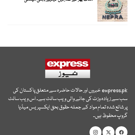
express.pk
خبروں اور حالات حاضرہ سے متعلق پاکستان کی
سب سے زیادہ وزٹ کی جانے والی ویب سائٹ ہے۔ اس ویب سائٹ
پر شائع شدہ تمام مواد کے جملہ حقوق بحق ایکسپریس میڈیا
گروپ محفوظ ہیں۔