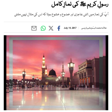
رسولِ کریم ﷺ کی نمازِ کامل
آپؐ کی نماز میں اتنی عاجزی اور خضوع و خشوع ہوتا کہ اس کی مثال نہیں ملتی
علامہ محمد تبسّم بشیر اویسی
July 14, 2017