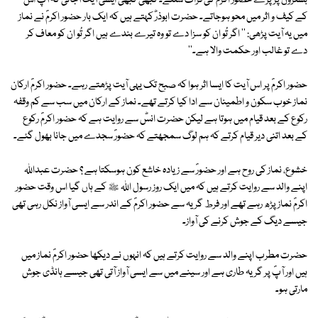
بستروں پر پڑے حضور اکرمؐ کی قرأت سنتے۔ کبھی کبھی ایسی آیت آجاتی کہ آپؐ اس
کے کیف و اثر میں محو ہوجاتے۔ حضرت ابوذرؓ کہتے ہیں کہ ایک بار حضور اکرمؐ نے نماز
میں یہ آیت پڑھی: '' اگر تُو ان کو سزا دے تو وہ تیرے بندے ہیں اگر تُو ان کو معاف کر
دے تو غالب اور حکمت والا ہے۔''
حضور اکرمؐ پر اس آیت کا ایسا اثر ہوا کہ صبح تک یہی آیت پڑھتے رہے۔ حضور اکرمؐ ارکان
نماز خوب سکون و اطمینان سے ادا کیا کرتے تھے۔ نماز کے ارکان میں سب سے کم وقفہ
رکوع کے بعد قیام میں ہوتا ہے لیکن حضرت انسؓ سے روایت ہے کہ حضور اکرمؐ رکوع
کے بعد اتنی دیر قیام کرتے کہ ہم لوگ سمجھتے کہ حضورؐ سجدے میں جانا بھول گئے۔
خشوع، نماز کی روح ہے اور حضورؐ سے زیادہ خاشع کون ہوسکتا ہے ؟ حضرت عبداللہ
اپنے والد سے روایت کرتے ہیں کہ میں ایک روز رسول اللہ ﷺ کے ہاں گیا اس وقت حضور
اکرمؐ نماز پڑھ رہے تھے اور فرط گریہ سے حضور اکرمؐ کے اندر سے ایسی آواز نکل رہی تھی
جیسے دیگ کے جوش کرنے کی آواز۔
حضرت مطرب اپنے والد سے روایت کرتے ہیں کہ انہوں نے دیکھا حضور اکرمؐ نماز میں
ہیں اور آپؐ پر گریہ طاری ہے اور سینے میں سے ایسی آواز آتی تھی جیسے ہانڈی جوش
مارتی ہو۔