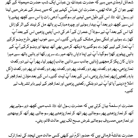
شمائل ترمذی میں ہے کہ حضرت عبداللہ بن عباسؓ ایک شب حضرت میمونہؓ کے گھر
تھے جو ان کی خالہ تھیں۔ حضرت ابن عباسؓ کہتے ہیں کہ میں بستر کے عرض میں لیٹا
اور رسول اللہ ﷺ اس کے طول میں لیٹے اور سوگئے۔ آدھی رات یا اس سے کچھ پہلے یا
اس سے کچھ دیر بعد آپؐ بیدار ہوئے اور چہرہ مبارک پر ہاتھ مل کر نیند کے اثر کو زائل
کیا اس کے بعد آپؐ نے سورۂ آل عمران کے آخر کی دس آیتیں پڑھیں اس کے بعد آپؐ
کھڑے ہوئے اور لٹکی ہوئی مشک کے پاس گئے۔ اس سے خوب اچھی طرح وضو کرکے
آپؐ نماز کے لیے کھڑے ہوگئے یہ دیکھ کر میں بھی اُٹھ بیٹھا اور وضو کرکے آپؐ کے
بائیں پہلو پر کھڑا ہوگیا۔ آپؐ نے اپنا دایاں ہاتھ میرے سر پر رکھا اور بائیں ہاتھ سے میرا
دایاں کان پکڑ کر مجھے (بائیں جانب سے دائیں جانب) پھیر لیا۔ پھر آپؐ نے دو رکعت
نماز پڑھی۔ پھر دو رکعت، پھر دو رکعت، پھر دو رکعت، پھر دو رکعت اور پھر دو رکعت (کل
بارہ رکعتیں) پھر نماز وتر پڑھی۔ اس کے بعد آپؐ لیٹ گئے۔ اس کے بعد مؤذن نماز فجر کی
اطلاع دینے آیا تو آپؐ نے دو ہلکی رکعتیں پڑھیں اور نماز فجر کے لیے باہر تشریف لے
گئے۔
حضرت ام سلمہؓ بیان کرتی ہیں کہ حضرت رسول اللہ ﷺ شب میں کچھ دیر سوتے پھر
اُٹھ کر نماز پڑھتے پھر سوجاتے، پھر اٹھ کر نماز پڑھتے پھر سو جاتے، پھر اُٹھ کر بیٹھتے
اور نماز میں مصروف ہوجاتے غرض صبح تک یہی حالت قائم رہتی۔
حضرت عائشہؓ فرماتی ہیں کہ حضور اکرمؐ نے کبھی کسی حالت میں تہجد کی نماز ترک