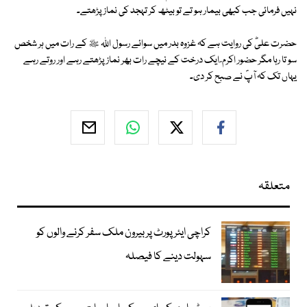
نہیں فرمائی جب کبھی بیمار ہو تے تو بیٹھ کر تہجد کی نماز پڑھتے۔
حضرت علیؓ کی روایت ہے کہ غزوہ بدر میں سوائے رسول اللہ ﷺ کے رات میں ہر شخص
سو تا رہا مگر حضور اکرم ؐ ایک درخت کے نیچے رات بھر نماز پڑھتے رہے اور روتے رہے
یہاں تک کہ آپؐ نے صبح کر دی۔
متعلقہ
کراچی ایئرپورٹ پر بیرون ملک سفر کرنے والوں کو
سہولت دینے کا فیصلہ