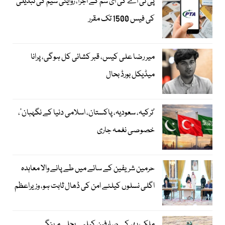
پی ٹی اے کی ای سم کے اجرا، روایتی سیم کی تبدیلی
کی فیس 1500 تک مقرر
میر رضا علی کیس، قبر کشائی کل ہوگی، پرانا
میڈیکل بورڈ بحال
‘ترکیہ، سعودیہ، پاکستان، اسلامی دنیا کے نگہبان’،
خصوصی نغمہ جاری
حرمین شریفین کے سائے میں طے پانے والا معاہدہ
اگلی نسلوں کیلئے امن کی ڈھال ثابت ہو، وزیراعظم
ملک بھر کے صارفین کیلیے بجلی مہنگی