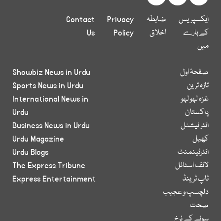
ایکسپریس
ضابطہ
Privacy
Contact
کے بارے
اخلاق
Policy
Us
میں
صفحۂ اول
Showbiz News in Urdu
تازہ ترین
Sports News in Urdu
غزہ لہو لہو
International News in
پاکستان
Urdu
انٹر نیشنل
Business News in Urdu
کھیل
Urdu Magazine
انٹرٹینمنٹ
Urdu Blogs
لائف اسٹائل
The Express Tribune
ٹاپ ٹرینڈ
Express Entertainment
دلچسپ و عجیب
صحت
سونے کے نرخ