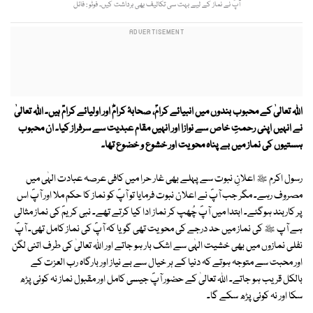
آپؐ نے نماز کے لیے بہت سی تکالیف بھی برداشت کیں۔ فوٹو : فائل
اللہ تعالیٰ کے محبوب بندوں میں انبیائے کرامؑ، صحابۂ کرامؓ اور اولیائے کرامؒ ہیں۔ اللہ تعالیٰ
نے انہیں اپنی رحمتِ خاص سے نوازا اور انہیں مقام عبدیت سے سرفراز کیا۔ ان محبوب
ہستیوں کی نماز میں بے پناہ محویت اور خشوع و خضوع تھا۔
رسول اکرم ﷺ اعلانِ نبوت سے پہلے بھی غار حرا میں کافی عرصہ عبادت الہٰی میں
مصروف رہے۔ مگر جب آپؐ نے اعلان نبوت فرمایا تو آپؐ کو نماز کا حکم ملا اور آپؐ اس
پر کاربند ہوگئے۔ ابتدا میں آپؐ چُھپ کر نماز ادا کیا کرتے تھے۔ نبی کریمؐ کی نماز مثالی
ہے آپ ﷺ کی نماز میں حد درجے کی محویت تھی گویا کہ آپؐ کی نماز کامل تھی۔ آپؐ
نفلی نمازوں میں بھی خشیت الہٰی سے اشک بار ہو جاتے اور اللہ تعالیٰ کی طرف اتنی لگن
اور محبت سے متوجہ ہوتے کہ دنیا کے ہر خیال سے بے نیاز اور بارگاہ رب العزت کے
بالکل قریب ہو جاتے۔ اللہ تعالیٰ کے حضور آپؐ جیسی کامل اور مقبول نماز نہ کوئی پڑھ
سکا اور نہ کوئی پڑھ سکے گا۔