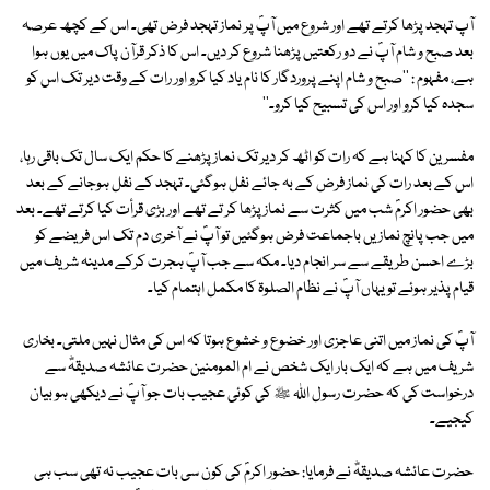
آپ تہجد پڑھا کرتے تھے اور شروع میں آپؐ پر نماز تہجد فرض تھی۔ اس کے کچھ عرصہ
بعد صبح و شام آپؐ نے دو رکعتیں پڑھنا شروع کر دیں۔ اس کا ذکر قرآن پاک میں یوں ہوا
ہے، مفہوم : ''صبح و شام اپنے پروردگار کا نام یاد کیا کرو اور رات کے وقت دیر تک اس کو
سجدہ کیا کرو اور اس کی تسبیح کیا کرو۔''
مفسرین کا کہنا ہے کہ رات کو اٹھ کر دیر تک نماز پڑھنے کا حکم ایک سال تک باقی رہا،
اس کے بعد رات کی نماز فرض کے بہ جائے نفل ہوگئی۔ تہجد کے نفل ہوجانے کے بعد
بھی حضور اکرمؐ شب میں کثرت سے نماز پڑھا کر تے تھے اور بڑی قرأت کیا کرتے تھے۔ بعد
میں جب پانچ نمازیں باجماعت فرض ہوگئیں تو آپؐ نے آخری دم تک اس فریضے کو
بڑے احسن طریقے سے سر انجام دیا۔ مکہ سے جب آپؐ ہجرت کرکے مدینہ شریف میں
قیام پذیر ہوئے تو یہاں آپؐ نے نظام الصلوۃ کا مکمل اہتمام کیا۔
آپؐ کی نماز میں اتنی عاجزی اور خضوع و خشوع ہوتا کہ اس کی مثال نہیں ملتی۔ بخاری
شریف میں ہے کہ ایک بار ایک شخص نے ام المومنین حضرت عائشہ صدیقہؓ سے
درخواست کی کہ حضرت رسول اللہ ﷺ کی کوئی عجیب بات جو آپؐ نے دیکھی ہو بیان
کیجیے۔
حضرت عائشہ صدیقہؓ نے فرمایا: حضور اکرمؐ کی کون سی بات عجیب نہ تھی سب ہی