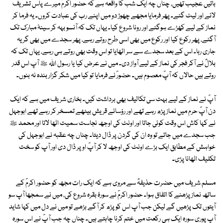
باتیں عجیب تھیں، چناں چہ ایک شب کا واقعہ ہے کہ حضور اکرمؐ میرے پاس تشریف
لائے اور لیٹ گئے۔ پھر فرمایا مجھے چھوڑ دو میں اپنے رب کی عبادت کروں۔ یہ فرما کر
نماز کے لیے کھڑے ہوگئے اور رونا شروع کیا۔ یہاں تک کہ آنسو بہہ کر سینۂ مبارک تک
آگئے، پھر رکوع کیا اور رکوع میں بھی اسی طرح روتے رہے، پھر سجدے میں بھی گر یہ
جاری رہا۔ اس کے بعد سجدے سے سر اٹھایا تو اس وقت بھی روتے ہی رہے، یہاں تک کہ
بلالؓ نے آکر فجر کی نماز کے لیے آواز دی۔ میں نے عرض کیا یا رسول اللہ ﷺ آپ اس قدر
روتے ہیں حالاں کہ آپؐ معصوم ہیں۔ حضورؐ نے فرمایا تو کیا میں شکر گزار بندہ نہ بنوں۔
آپؐ نے نماز کے لیے بہت سی تکالیف بھی برداشت کیں۔ بخاری شریف میں ہے کہ ایک
دن آپؐ حرم میں نماز پڑھ رہے تھے اور رؤسائے قریش بیٹھے تمسخر کر رہے تھے ابوجہل
نے کہا کاش اس وقت کوئی جاتا اور اونٹ کی اوجھ نجاست سمیت اٹھا لاتا اور محمد ﷺ
جب سجدے میں جاتے تو وہ ان کی گردن پر ڈال دیتا۔ چناں چہ عقبہ نے ابوجہل کی
خواہش کے مطابق ایک بڑے اونٹ کی اوجھ لا کر آپؐ اوپر ڈال دی اور آپ کو سخت
تکلیف اٹھانا پڑی۔
مسلم شریف میں حضرت حذیفہؓ سے مروی ہے کہ ایک رات مجھ کو حضور اکرمؐ کے
ساتھ نماز پڑھنے کا اتفاق ہوا۔ حضور اکرمؐ نے سورۂ بقرہ شروع کی، میں نے سمجھا آپ سو
آیتوں تک پڑھیں گے لیکن جب آپ اس کو پڑھ کر آگے بڑھے تو میں نے دل میں کہا شاید
آپ پوری سورہ ایک ہی رکعت میں ختم کرنا چاہتے ہیں۔ چناں چہ جب آپؐ نے اس سورہ