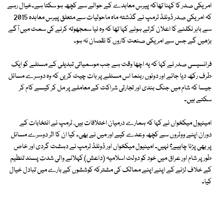
امریکی صدر کا کہنا تھاکہ پیرس معاہدے کے حوالے سے کچھ ہو سکتا ہے۔خیال رہے
کہ امریکی صدر ڈونلڈ ٹرمپ نے گذشتہ ماہ ماحولیات سے متعلق پیرس معاہدہ 2015
سے باہر نکلنے کا اعلان کرتے ہوئے کہا تھا کہ وہ نیا سمجھوتہ کرنے کی سمت میں آگے
بڑھیں گے جس سے امریکی صنعت کاروں کا نقصان نہ ہو۔
فرانسیسی صدر نے کہا کہ یہ اچھا وقت ہے جب موسمیاتی تبدیلی کے مسئلے کو ایک
طرف رکھ دیا جائے اور دونوں رہنما اس مسئلے پر بات چیت کریں کہ وہ دوسرے مسائل
جیسا کہ شام میں جنگ بندی اور تجارتی شراکت کے معاملے پر مل کر کیسے کام کر
سکتے ہیں۔
امینیول میکخواں نے کہا کہ ہمارے درمیان اختلافات ہیں، ٹرمپ نے انتخابات کے
دوران اپنے ووٹروں سے کچھ وعدے کیے اور میں نے بھی۔ کیا ان کا اثر دوسرے مسائل
پر بھی پڑنا چاہیے؟ نہیں۔ امینیول میکخواں اور ڈونلڈ ٹرمپ نے دہشت گردی اور خاص
طور پر شام اور عراق میں خود کو دولت اسلامیہ (داعش) کہلانے والی شدت پسند تنظیم
کے خلاف لڑنے کے اپنے اپنے ممالک کی مشترکہ کوششوں کے بارے میں تبادل خیال
کیا۔