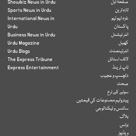
صفحۂ اول
Showbiz News in Urdu
تازہ ترین
Sports News in Urdu
غزہ لہو لہو
International News in
پاکستان
Urdu
انٹر نیشنل
Business News in Urdu
کھیل
Urdu Magazine
انٹرٹینمنٹ
Urdu Blogs
لائف اسٹائل
The Express Tribune
ٹاپ ٹرینڈ
Express Entertainment
دلچسپ و عجیب
صحت
سونے کے نرخ
پیٹرولیم مصنوعات کی قیمتیں
سائنس و ٹیکنالوجی
بلاگ
بزنس
ویڈیوز