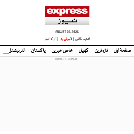
AUGUST 09, 2026
اشتہار لگائیں |
لائیو ٹی وی
| آج کا اخبار
صفحۂ اول
تازہ ترین
کھیل
خاص خبریں
پاکستان
انٹر نیشنل
ٹا