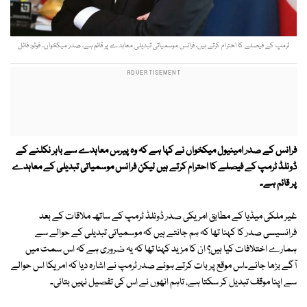
ٹرمپ کے فیصلے کا احترام کرتے ہیں، فرانس موسمیاتی تبدیلی معاہدے پر قائم ہے، صدر میکخواں۔ فوٹو: فائل
فرانس کے صدر امینیول میکخواں نے کہا ہے کہ وہ پیرس معاہدے سے باہر نکلنے کے
ڈونلڈ ٹرمپ کے فیصلے کا احترام کرتے ہیں لیکن فرانس موسمیاتی تبدیلی کے معاہدے
پر قائم ہے۔
غیر ملکی میڈیا کے مطابق امریکی صدر ڈونلڈ ٹرمپ کے ساتھ ملاقات کے بعد
فرانسیسی صدر کا کہنا تھا کہ ہم جانتے ہیں کہ موسمیاتی تبدیلی کے حوالے سے
ہمارے اختلافات کیا ہیں؟ ان کا مزید کہنا تھا کہ یہ ضروری ہے کہ اس سمت میں
آگے بڑھا جائے۔اس موقع پر بات کرتے ہوئے صدر ٹرمپ نے اشارہ دیا کہ امریکا اس حوالے
سے اپنا موقف تبدیل کر سکتا ہے، تاہم انھوں نے اس کی تفصیل نہیں بتائی۔