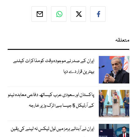
متعلقہ
ایران کے صدر نے موجودہ وقت کو مذاکرات کیلئے
بہترین قرار دے دیا
پاکستان اور سعودی عرب کیساتھ دفاعی معاہدہ نیٹو
کے آرٹیکل 5 جیسا ہے؛ ترک وزیر خارجہ
ایران نے آبنائے ہرمز میں ٹول ٹیکس نہ لینے کی یقین