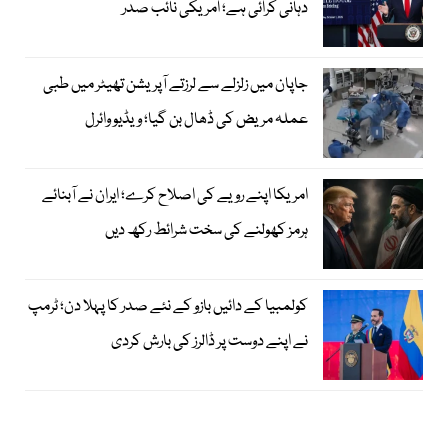
دہانی کرائی ہے؛ امریکی نائب صدر
جاپان میں زلزلے سے لرزتے آپریشن تھیٹر میں طبی
عملہ مریض کی ڈھال بن گیا؛ ویڈیو وائرل
امریکا اپنے رویے کی اصلاح کرے؛ ایران نے آبنائے
ہرمز کھولنے کی سخت شرائط رکھ دیں
کولمبیا کے دائیں بازو کے نئے صدر کا پہلا دن؛ ٹرمپ
نے اپنے دوست پر ڈالرز کی بارش کردی