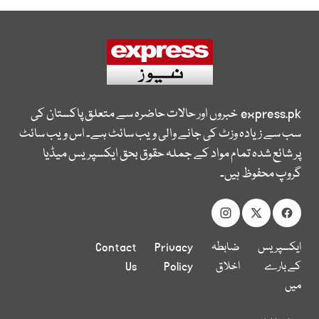
express.pk
خبروں اور حالات حاضرہ سے متعلق پاکستان کی
سب سے زیادہ وزٹ کی جانے والی ویب سائٹ ہے۔ اس ویب سائٹ
پر شائع شدہ تمام مواد کے جملہ حقوق بحق ایکسپریس میڈیا
گروپ محفوظ ہیں۔
ایکسپریس
ضابطہ
Privacy
Contact
کے بارے
اخلاق
Policy
Us
میں