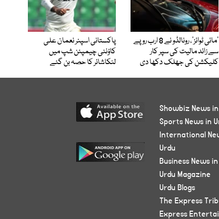
’مائی ٹوائز‘، رونالڈو نے 8 ارب روپے
پاکستانی اسپنر نعمان علی
سے زائد مالیت کی سپر کار
کاؤنٹی چیمپئن شپ میں
کلیکشن کی جھلک دکھا دی
لنکاشائر کا حصہ بن گئے
Showbiz News in
Sports News in U
International Ne
Urdu
Business News in
Urdu Magazine
Urdu Blogs
The Express Tri
Express Enterta