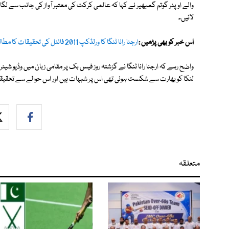
والے اوپنر گوتم گمبھیر نے کہا کہ عالمی کرکٹ کی معتبر آواز کی جانب سے لگائ
لائیں۔
اس خبر کو بھی پڑھیں :
ارجنا رانا ٹنگا کا ورلڈکپ 2011 فائنل کی تحقیقات کا مطالبہ
لنکا کو بھارت سے شکست ہوئی تھی اس پر شبہات ہیں اور اس حوالے سے تحقیق
متعلقہ