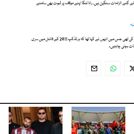
ے گئے الزامات سنگین ہیں، رانا ٹنگا اپنے موقف پر ثبوت بھی سامنے
واضح رہے کہ ارجنا رانا ٹنگا نے گزشتہ روز فیس بک پر مقامی زبان میں وڈیو شیئر کی تھی جس میں انہوں نے کہا تھا کہ ورلڈکپ 2011 کے فائنل میں سری
ات ہونی چاہئیں۔