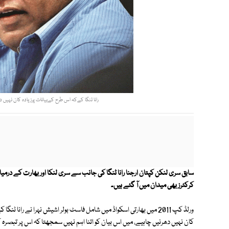
رانا ٹنگا کےکہ اس طرح کےبیانات پرزیادہ کان نہیں دھ
کرکٹرز بھی میدان میں آ گئے ہیں۔
ورلڈ کپ 2011 میں بھارتی اسکواڈ میں شامل فاسٹ بولر اشیش نہرا نے رانا 