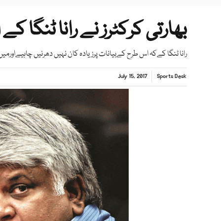
بھارتی کرکٹرز نے رانا ٹنگا کے ا
رانا ٹنگا کےکہ اس طرح کےبیانات پرزیادہ کان نہیں دھرنیں چاہیےاورمیں
July 15, 2017
Sports Desk