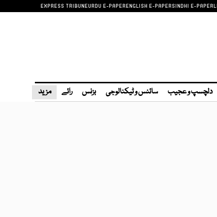
EXPRESS TRIBUNE
URDU E-PAPER
ENGLISH E-PAPER
SINDHI E-PAPER
L
دلچسپ و عجیب
سائنس و ٹیکنالوجی
بزنس
رائے
مزید