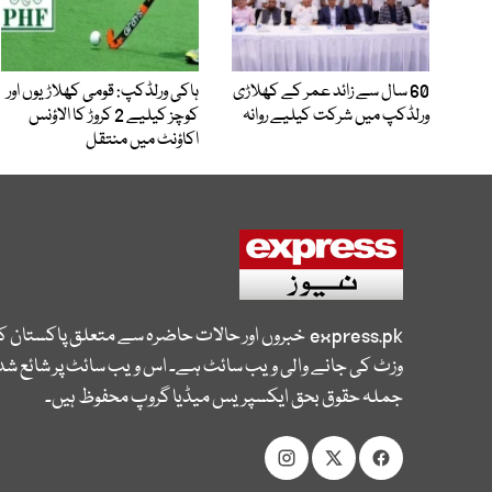
60 سال سے زائد عمر کے کھلاڑی
ہاکی ورلڈکپ: قومی کھلاڑیوں اور
ورلڈکپ میں شرکت کیلیے روانہ
کوچز کیلیے 2 کروڑ کا الاؤنس
اکاؤنٹ میں منتقل
express.pk
خبروں اور حالات حاضرہ سے متعلق پاکستان 
وزٹ کی جانے والی ویب سائٹ ہے۔ اس ویب سائٹ پر شائع شدہ
جملہ حقوق بحق ایکسپریس میڈیا گروپ محفوظ ہیں۔