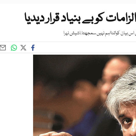
لزامات کو بے بنیاد قرار دیدیا
 اس بیان کواتنااہم نہیں سمجھتا،اشیش نہرا