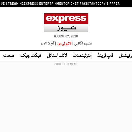
IVE STREAMING
EXPRESS ENTERTAINMENT
CRICKET PAKISTAN
TODAY'S PAPER
AUGUST 07, 2026
اشتہار لگائیں |
لائیو ٹی وی
| آج کا اخبار
ر نیشنل
ٹاپ ٹرینڈ
انٹرٹینمنٹ
لائف اسٹائل
فیکٹ چیک
صحت