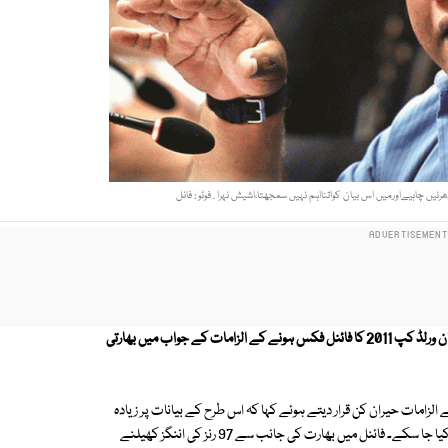
رنیں چاہیےاورمیں اس بیان کواتنااہم نہیں سمجھتا،اشیش نہرا . فوٹو : فائل
سابق سری لنکن کپتان ارجنا رانا ٹنگا کی جانب سے سری لنکا اور بھارت کے درمیان ورلڈ کپ 2011 کا فائنل فکس ہونے کے الزامات کے جواب میں بھارتی
ٹنگا کے الزامات حیران کن قرار دیتے ہوئے کہا کہ اس طرح کے بیانات پر زیادہ
کان نہیں دھرنیں چاہیے، میں اس بیان کو اتنا اہم نہیں سمجھتا کہ اس پر تبصرہ کیا جا سکے۔ فائنل میں بھارت کی جانب سے 97 رنز کی اننگز کھیلنے