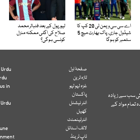
اے سی سی ویمن ٹی 20 کپ کا
لیور پول کے بعد فٹبالر محمد
شیڈول جاری، پاک بھارت میچ 5
صلاح کی اگلی ممکنہ منزل
ستمبر کو ہوگا
کونسی ہوگی؟
صفحۂ اول
 Urdu
تازہ ترین
rdu
غزہ لہو لہو
ws in
پاکستان
کی سب سے زیادہ
انٹر نیشنل
 Urdu
 تمام مواد کے
کھیل
انٹرٹینمنٹ
لائف اسٹائل
bune
ٹاپ ٹرینڈ
inment