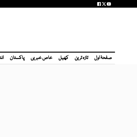
صفحۂ اول
تازہ ترین
کھیل
خاص خبریں
پاکستان
انٹ