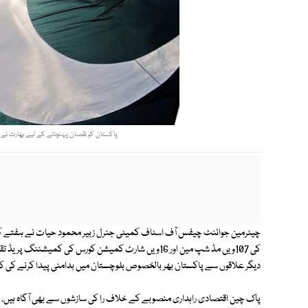
پاکستان کو نقصان پہنچانے کے لیے بھارت نے ایر
چیئرمین جوائنٹ چیفس آف اسٹاف کمیٹی جنرل زبیر محمود حیات نے ہفتے کو پا
کی 107ویں مڈ شپ مین اور 16ویں شارٹ کمیشن کورس کی کمی
دیگر علاقوں سے پاکستان بھر بالخصوص بلوچستان میں بدامنی پیدا کرنے ک
پاک چین اقتصادی راہداری منصوبے کے خلاف را کی سازشوں سے بھی آگاہ ہیں، ک