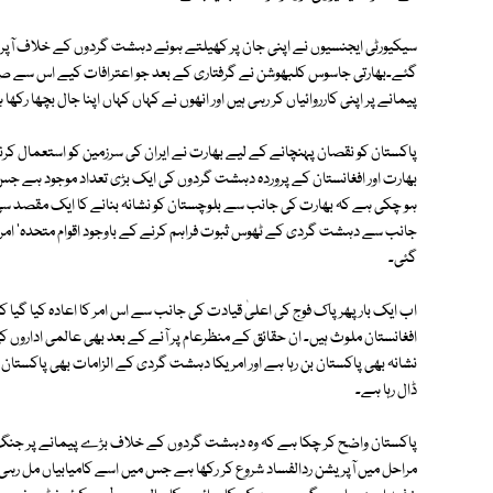
سیکیورٹی ایجنسیوں نے اپنی جان پر کھیلتے ہوئے دہشت گردوں کے خلاف آپری
گئے۔بھارتی جاسوس کلبھوشن نے گرفتاری کے بعد جو اعترافات کیے اس سے صورت
پیمانے پر اپنی کارروائیاں کر رہی ہیں اور انھوں نے کہاں کہاں اپنا جال بچھا رکھا
پاکستان کو نقصان پہنچانے کے لیے بھارت نے ایران کی سرزمین کو استعمال کر
بھارت اور افغانستان کے پروردہ دہشت گردوں کی ایک بڑی تعداد موجود ہے ج
ہو چکی ہے کہ بھارت کی جانب سے بلوچستان کو نشانہ بنانے کا ایک مقصد سی پ
جانب سے دہشت گردی کے ٹھوس ثبوت فراہم کرنے کے باوجود اقوام متحدہ' امر
گئی۔
اب ایک بار پھر پاک فوج کی اعلیٰ قیادت کی جانب سے اس امر کا اعادہ کیا گیا ک
افغانستان ملوث ہیں۔ ان حقائق کے منظرعام پر آنے کے بعد بھی عالمی اداروں 
نشانہ بھی پاکستان بن رہا ہے اور امریکا دہشت گردی کے الزامات بھی پاکستان
ڈال رہا ہے۔
پاکستان واضح کر چکا ہے کہ وہ دہشت گردوں کے خلاف بڑے پیمانے پر جنگ 
مراحل میں آپریشن ردالفساد شروع کر رکھا ہے جس میں اسے کامیابیاں مل رہی ہ