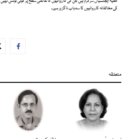
خفیہ ایجنسیاں سرگرم ہیں جن کی کارروائیوں کا عالمی سطح پر کوئی نوٹس نہیں لیا
کی مخالفانہ کارروائیوں کا سدباب ناگزیر ہے۔
متعلقہ