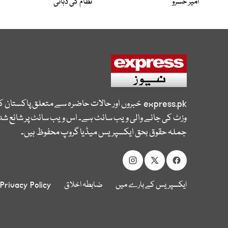
امیر خسروؒ
نظام کی دہائی
express.pk
خبروں اور حالات حاضرہ سے متعلق پاکستان 
وزٹ کی جانے والی ویب سائٹ ہے۔ اس ویب سائٹ پر شائع شدہ
جملہ حقوق بحق ایکسپریس میڈیا گروپ محفوظ ہیں۔
ایکسپریس کے بارے میں
ضابطہ اخلاق
Privacy Policy