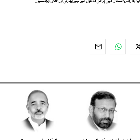
 جا رہا۔ پاکستان میں پرامن ماحول کے لیے بھارتی اور افغان ایجنسیوں