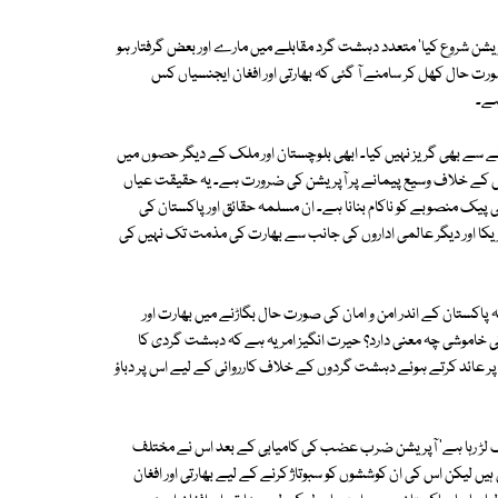
شن شروع کیا' متعدد دہشت گرد مقابلے میں مارے اور بعض گرفتار ہو
 حال کھل کر سامنے آ گئی کہ بھارتی اور افغان ایجنسیاں کس
 ہے۔
نے سے بھی گریز نہیں کیا۔ ابھی بلوچستان اور ملک کے دیگر حصوں میں
س کے خلاف وسیع پیمانے پر آپریشن کی ضرورت ہے۔ یہ حقیقت عیاں
یک منصوبے کو ناکام بنانا ہے۔ ان مسلمہ حقائق اور پاکستان کی
یکا اور دیگر عالمی اداروں کی جانب سے بھارت کی مذمت تک نہیں کی
ہ پاکستان کے اندر امن و امان کی صورت حال بگاڑنے میں بھارت اور
کی خاموشی چہ معنی دارد؟ حیرت انگیز امر یہ ہے کہ دہشت گردی کا
 پر عائد کرتے ہوئے دہشت گردوں کے خلاف کارروائی کے لیے اس پر دباؤ
لڑ رہا ہے' آپریشن ضرب عضب کی کامیابی کے بعد اس نے مختلف
یں لیکن اس کی ان کوششوں کو سبوتاژ کرنے کے لیے بھارتی اور افغان