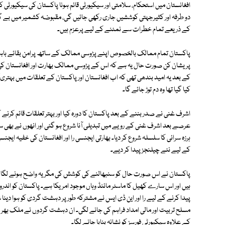
افغانستان میں استحکام، سلامتی اور سیکیورٹی قائم ہونا پاکستان کی سیکیورٹی
دو طرفہ اور کثیرجہتی کوششیں جاری رکھی جائیں گی، مقبوضہ کشمیر میں بے
کے ذریعے تمام خطرات سے نمٹنے کے لیے پرعزم ہیں۔
پاکستان تمام ممالک بالخصوص اپنے پڑوسی ممالک کے ساتھ پرامن بقائے باہمی 
پریشان کن صورت حال یہ ہے کہ اس کے پڑوسی ممالک بھارت اور افغانستان 
کے بعد یہ امید بندھی تھی کہ اب افغانستان اور پاکستان کے تعلقات میں بہتری آئ
کیا گیا تھا وہ دم توڑ جائے گا۔
اشرف غنی نے صدر بننے کے بعد پاکستان کا دورہ کیا اور بہتر تعلقات قائم کرنے
عرصے بعد اشرف غنی کے رویے میں تبدیلی آنا شروع ہو گئی اور انھوں نے بھی
ہرزہ سرائی کا سلسلہ شروع کر دیا۔ بھارتی ایجنسی را اور افغانستان کی خفیہ ای
کے لیے نئے چیلنجز پیدا کر دیے۔
پاکستان نے اس صورت حال کو سنبھالنے کی کوشش کی مگر یہ واضح ہونے لگا ک
ہیں اور اس سارے کھیل کا ماسٹر مائنڈ وہاں موجود امریکا ہے۔ پاکستان کو اند
پیدا کرنے کے لیے را اور این ڈی ایس نے مشترکہ طور پر دہشت گردی کو ہوا 
مسلح تربیت اور مالی امداد فراہم کی جانے لگی۔ ان دہشت گردوں نے ملک بھر
کے علاوہ سیکیورٹی فورسز کو نشانہ بنایا جانے لگا۔