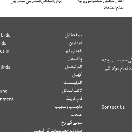
افغان طالبان حکمرانوں پر نیا
یہاں الیکشن ایسے ہی ہوتے ہیں
عدم اعتماد
صفحۂ اول
 Urdu
تازہ ترین
rdu
غزہ لہو لہو
ws in
پاکستان
کی سب سے زیادہ
انٹر نیشنل
 Urdu
 تمام مواد کے
کھیل
انٹرٹینمنٹ
لائف اسٹائل
bune
ٹاپ ٹرینڈ
inment
دلچسپ و عجیب
Contact Us
صحت
سونے کے نرخ
پیٹرولیم مصنوعات کی قیمتیں