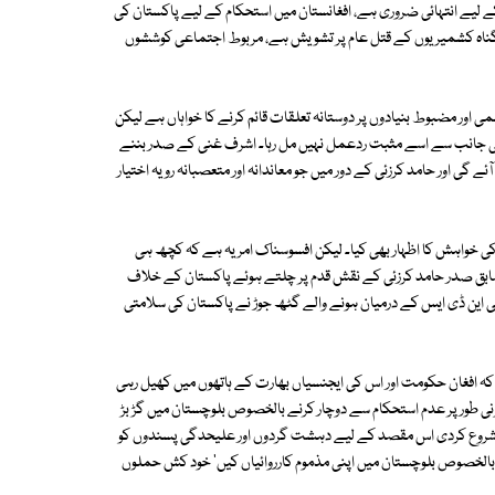
 کے لیے انتہائی ضروری ہے، افغانستان میں استحکام کے لیے پاکستان کی
 گناہ کشمیریوں کے قتل عام پر تشویش ہے، مربوط اجتماعی کوششوں
اور مضبوط بنیادوں پر دوستانہ تعلقات قائم کرنے کا خواہاں ہے لیکن
کی جانب سے اسے مثبت ردعمل نہیں مل رہا۔ اشرف غنی کے صدر بننے
ے گی اور حامد کرزئی کے دور میں جو معاندانہ اور متعصبانہ رویہ اختیار
 کی خواہش کا اظہار بھی کیا۔ لیکن افسوسناک امر یہ ہے کہ کچھ ہی
 سابق صدر حامد کرزئی کے نقش قدم پر چلتے ہوئے پاکستان کے خلاف
جنسی این ڈی ایس کے درمیان ہونے والے گٹھ جوڑ نے پاکستان کی سلامتی
ہ افغان حکومت اور اس کی ایجنسیاں بھارت کے ہاتھوں میں کھیل رہی
رونی طور پر عدم استحکام سے دوچار کرنے بالخصوص بلوچستان میں گڑ بڑ
دینا شروع کردی اس مقصد کے لیے دہشت گردوں اور علیحدگی پسندوں کو
 بالخصوص بلوچستان میں اپنی مذموم کارروائیاں کیں' خود کش حملوں