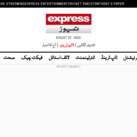
IVE STREAMING
EXPRESS ENTERTAINMENT
CRICKET PAKISTAN
TODAY'S PAPER
AUGUST 07, 2026
اشتہار لگائیں |
لائیو ٹی وی
| آج کا اخبار
ر نیشنل
ٹاپ ٹرینڈ
انٹرٹینمنٹ
لائف اسٹائل
فیکٹ چیک
صحت