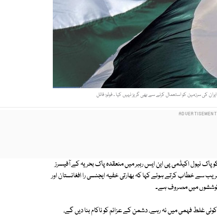
ان کی سرزمین کو استعمال کرنے سے بھی گریز نہیں کیا ۔ فوٹو: فائل
ک نیول اکیڈمی پی این ایس رہبر میں منعقدہ پاک بحریہ کے آفیسرز
شننگ پریڈ تقریب سے خطاب کرتے ہوئے کہا کہ بھارتی خفیہ ایجنسی را افغانستان اور
ی کوششوں میں مصروف ہے۔
وئی غلط فہمی میں نہ رہے، دشمن کے عزائم کو ناکام بنا دیں گے،