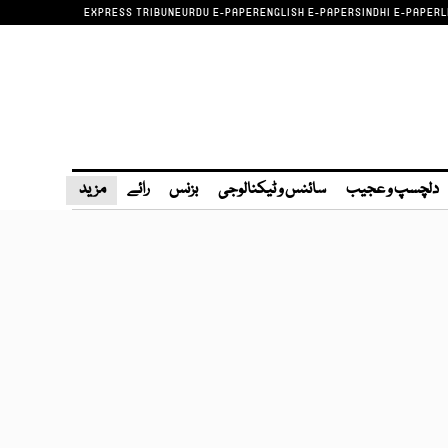
EXPRESS TRIBUNE
URDU E-PAPER
ENGLISH E-PAPER
SINDHI E-PAPER
L
دلچسپ و عجیب
سائنس و ٹیکنالوجی
بزنس
رائے
مزید