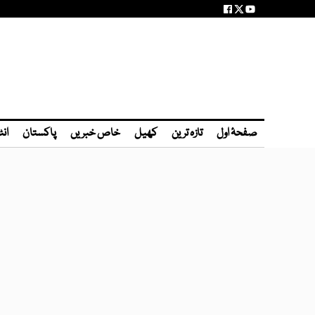
صفحۂ اول
تازہ ترین
کھیل
خاص خبریں
پاکستان
انٹ