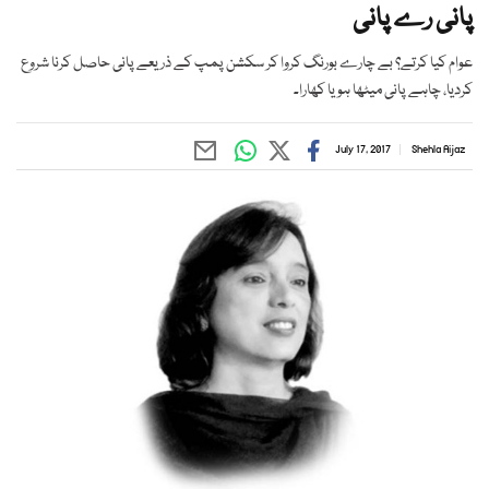
پانی رے پانی
عوام کیا کرتے؟ بے چارے بورنگ کروا کر سکشن پمپ کے ذریعے پانی حاصل کرنا شروع
کردیا، چاہے پانی میٹھا ہو یا کھارا۔
July 17, 2017
Shehla Aijaz