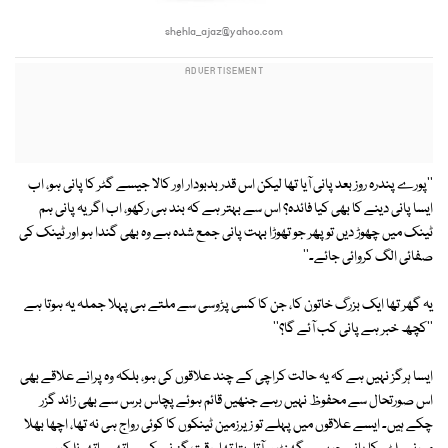
shehla_ajaz@yahoo.com
''پورے پندرہ روز بعد پانی آیا تھا لیکن اس قدر بدبودار اور کالا جیسے گٹر کا پانی ہو، اب
ایسا پانی دینے کا بھی کیا فائدہ؟ اس سے بہتر ہے کہ بند ہی رکھو، اب اگر یہ پانی ہم
ٹینک میں چھوڑ دیں تو پھر جو تھوڑا بہت پانی جمع شدہ ہے وہ بھی گندا ہو اور ٹینک کی
صفائی الگ کروائی جائے۔''
یہ گھر تھا ایک بزرگ خاتون کا، جن کا کسی پڑوسی سے ملتے ہی پہلا جملہ یہ ہوتا ہے
''کچھ خبر ہے پانی کب آئے گا؟''
ایسا ہرگز نہیں ہے کہ یہ حالت کراچی کے چند علاقوں کی ہو، بلکہ وہ پرانے علاقے بھی
اس صورتحال سے محفوظ نہیں رہے جنھیں قائم ہوئے پچاس برس سے بھی زائد گزر
چکے ہیں۔ ایسے علاقوں میں پہلے تو زیرزمین ٹینکوں کا کوئی رواج ہی نہ تھا، اچھا بھلا