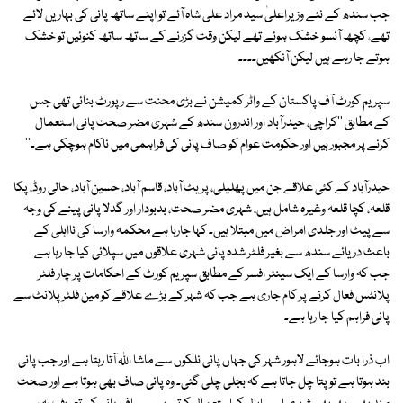
جب سندھ کے نئے وزیراعلیٰ سید مراد علی شاہ آئے تو اپنے ساتھ پانی کی بہاریں لائے
تھے، کچھ آنسو خشک ہوئے تھے لیکن وقت گزرنے کے ساتھ ساتھ کنوئیں تو خشک
ہوتے جا رہے ہیں لیکن آنکھیں۔۔۔۔
سپریم کورٹ آف پاکستان کے واٹر کمیشن نے بڑی محنت سے رپورٹ بنائی تھی جس
کے مطابق ''کراچی، حیدرآباد اور اندرون سندھ کے شہری مضر صحت پانی استعمال
کرنے پر مجبور ہیں اور حکومت عوام کو صاف پانی کی فراہمی میں ناکام ہوچکی ہے۔''
حیدرآباد کے کئی علاقے جن میں پھلیلی، پریٹ آباد، قاسم آباد، حسین آباد، حالی روڈ، پکا
قلعہ، کچا قلعہ وغیرہ شامل ہیں، شہری مضر صحت، بدبودار اور گدلا پانی پینے کی وجہ
سے پیٹ اور جلدی امراض میں مبتلا ہیں۔ کہا جارہا ہے محکمہ وارسا کی نااہلی کے
باعث دریائے سندھ سے بغیر فلٹر شدہ پانی شہری علاقوں میں سپلائی کیا جا رہا ہے
جب کہ وارسا کے ایک سینئر افسر کے مطابق سپریم کورٹ کے احکامات پر چار فلٹر
پلانٹس فعال کرنے پر کام جاری ہے جب کہ شہر کے بڑے علاقے کو مین فلٹر پلانٹ سے
پانی فراہم کیا جا رہا ہے۔
اب ذرا بات ہوجائے لاہور شہر کی جہاں پانی نلکوں سے ماشا اللہ آتا رہتا ہے اور جب پانی
بند ہوتا ہے تو پتا چل جاتا ہے کہ بجلی چلی گئی۔ وہ پانی صاف بھی ہوتا ہے اور صحت