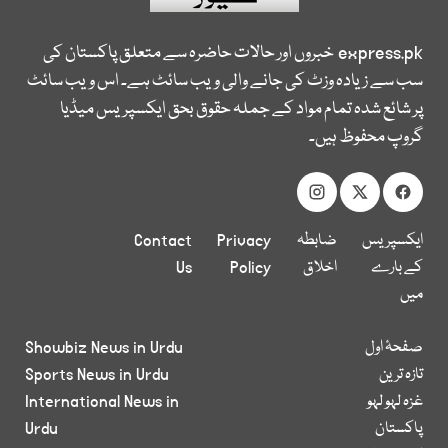
express.pk
خبروں اور حالات حاضرہ سے متعلق پاکستان کی
سب سے زیادہ وزٹ کی جانے والی ویب سائٹ ہے۔ اس ویب سائٹ
پر شائع شدہ تمام مواد کے جملہ حقوق بحق ایکسپریس میڈیا
گروپ محفوظ ہیں۔
ایکسپریس
ضابطہ
Privacy
Contact
کے بارے
اخلاق
Policy
Us
میں
صفحۂ اول
Showbiz News in Urdu
تازہ ترین
Sports News in Urdu
غزہ لہو لہو
International News in
پاکستان
Urdu