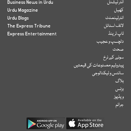
انٹر نیشنل
Business News in Urdu
کھیل
Urdu Magazine
انٹرٹینمنٹ
Urdu Blogs
لائف اسٹائل
The Express Tribune
ٹاپ ٹرینڈ
Express Entertainment
دلچسپ و عجیب
صحت
سونے کے نرخ
پیٹرولیم مصنوعات کی قیمتیں
سائنس و ٹیکنالوجی
بلاگ
بزنس
ویڈیوز
جرائم