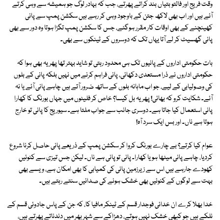
وقت فریج اور فالتو بتیاں بند کراتے پھرتے، جب کہ بہادر لوگ جو ہمیشہ سے وہی کرتے
آئے ہیں اور اب بھی لاکھ جتن کے باوجود وہی کر رہے ہیں سکشن پمپ سے پانی
کھینچنے کے بھی اوقات کار مقرر ہوگئے، جس کا سکشن پمپ تگڑا ہوتا وہ دور سے بھی
پانی گھسیٹ کر لے آتا یہاں تک کہ دوسروں کے ٹینکوں سے بھی۔
بات حکومتی اداروں کے پانیوں تک ہی محدود رہتی تو شاید بہتر تھا پھر یہ بھی ہوا کہ
حکومتی اداروں نے ذرا مستعدی دکھائی، پانی فراہم کرنے میں نہیں بلکہ پانی کے بلوں
کی وصولیابی کے لیے، جو اب ماہانہ بلوں کے ساتھ ضرور آتے ہیں چاہے پانی آئے یا نہ
آئے۔ شکایت کرو کہ بھائی! پھر یہ بل کیسا؟ خاص کر فلیٹوں میں جہاں بورنگ کا کھارا
پانی استعمال کیا جاتا ہے۔ دوسری جانب سے جواب ملتا ہے۔ سیوریج کا پانی تو خارج
ہوتا ہے ناں۔ اور بس ایک سرد آہ!
عوام کیا کرتے؟ بے چارے بورنگ کروا کر سکشن پمپ کے ذریعے پانی حاصل کرنا شروع
کردیا، چاہے پانی میٹھا ہو یا کھارا۔ پانی تو پانی ہے ناں۔ لیکن جس تیزی سے کنوئیں
کھودے جارہے ہیں اس سے زیرزمین پانی کی کمیابی کا بھی امکان ہے، ویسے بھی
بہت سے لوگوں کے کنوئیں بھی خشک ہونے کی صدائیں سنتے رہتے ہیں۔
خدا بھلا کرے ان خدائی فوجدار قسم کے ٹینکر مافیا کا، کہ جن کے پاس جادوئی قسم کے
نلکے ہیں جو کبھی خشک نہیں ہوتے، دھڑاکے سے شہر بھر میں دندناتے پھرتے ہیں،