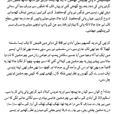
میونسپلٹی کا پانی چوبیس گھنٹوں آتا رہتا تھا، وقت گزرنے کے ساتھ ساتھ نلکوں سے
گرتے پانی کی دھار بتدریج گھٹتی گئی اور یہاں تک کہ نلکوں سے صرف ہوا آتی سنائی
دیتی تھی۔ ایسے میں لوگوں نے پانی کو محفوظ کرنے کے لیے زیرزمین ٹینک کھدوانے
شروع کردیے، جہاں پانی کو محفوظ کرلیا جاتا، موٹے موٹے پائپوں کو حد درجہ نچلی سطح
تک لے جایا جاتا تاکہ پانی کا بہاؤ تیز رفتار ہو، جن کے پائپ اونچے ہوتے وہ صرف صبر
کے پنکھے جھلتے۔
کراچی کی مزید گمبھیر ہوتی آبادی نے 80 کی دہائی میں فلیٹوں کا ایک ایسا سلسلہ
کھولا کہ جو ابھی تک جاری ہے۔ اس سلسلے نے رہی سہی ہمت بھی توڑ ڈالی، ایسے
میں ایک نیا آلہ وجود میں آیا جسے سکشن پمپ اور عوامی زبان میں چور مشین کا نام دیا
جاتا ہے، پہلے پہل یہ چور مشین یوں کہلائی گئی کہ اسے چھپ چھپا کر لگایا جاتا تھا، یہ
قانوناً جرم بھی تھا اور اس کی برآمدگی پر جرمانہ اور کچھ سزا بھی مقرر تھی، لہٰذا پڑوسی
ایک دوسرے کے گھروں پر نظر نہیں بلکہ کان رکھتے تھے کہ کہیں چور مشین تو نہیں
چل رہی۔
زمانہ آج کہاں سے کہاں جا پہنچا ہے اور یہ عروس البلاد شہر کراچی پانی پانی کر رہا ہے۔
اسکیم 33 کی آبادی کے ساتھ ہی چور مشین خاصی بہادری سے لگائی جانے لگی کہ اس
میں بے چارے صارف کا ہی نرا خرچہ تھا، ٹھک ٹھک ٹھک کی آواز کے ساتھ سارا سارا
دن یہ مشین چلتی رہتی۔ بے چارے شرفا اپنے بجلی کے میٹرز پر نظر رکھتے اور ایسے