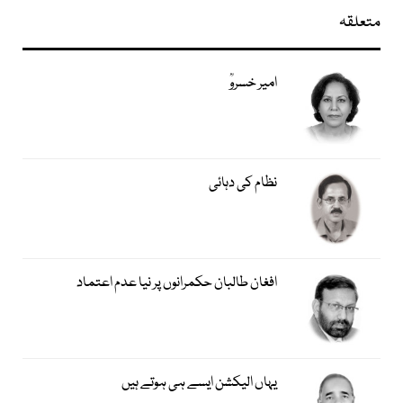
متعلقہ
امیر خسروؒ
نظام کی دہائی
افغان طالبان حکمرانوں پر نیا عدم اعتماد
یہاں الیکشن ایسے ہی ہوتے ہیں