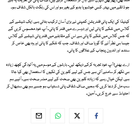
مند بھی۔ پھر بھی شہری اسے ابال کر استعمال کرتے ہیں۔ صاف پانی کی تعریف یہ ہے
جو ذائقے میں بہتر، کسی خوشبو یا بدبو کے بغیر ہو اور اس کی رنگت بالکل شفاف ہو۔
کینیڈا کی ایک پانی فلٹریشن کمپنی نے بڑی آسان ترکیب بتائی ہے، ایک شیشے کے
گلاس میں نلکے کا پانی لیں اور دوسرے میں فلٹر کا پانی۔ آپ خود محسوس کریں گے
کہ جس گلاس میں نلکے کا پانی ہے اس کے مقابلے میں فلٹر پانی شیشے کے گلاس
جیسا ہی نظر آئے گا گویا صاف اور شفاف، جب کہ نلکے کا پانی اور وہ بھی خاص کر
سندھ اور اندرون پنجاب کے علاقوں کا پانی۔
ارے بھئی! آپ خود تجربہ کرکے دیکھ لیں۔ بارشوں کے موسم میں یہ آلودگی کچھ زیادہ
ہی نکھر کر سامنے آتی ہے جس کے لیے کلورین کی ٹکیوں کا استعمال بھی کیا جاتا
ہے، لیکن خیال رہے کہ زیادہ کلورین بھی صحت کے لیے مضر صحت ہے۔ آئیے ہم
سب مل کر دعا کریں کہ ہمیں صاف شفاف پانی دستیاب ہو جسے ہم بھی سنبھال کر
احتیاط سے خرچ کریں۔ آمین۔