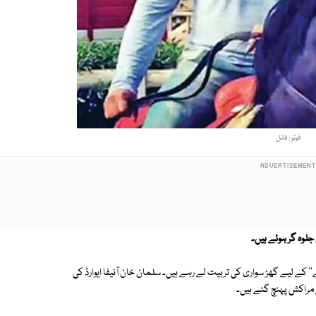
فوٹو : فائل
جلوہ گر ہوئے ہیں۔
'' کے لیے گھڑ سواری کی تربیت لے رہے ہیں۔ سلمان خان آئیفا ایوارڈ کی
 مراکش پہنچ گئے ہیں۔