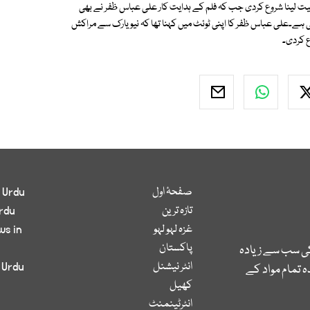
بیت لینا شروع کردی جب کہ فلم کے ہدایت کار علی عباس ظفر نے بھی
ی ہے۔علی عباس ظفر کا اپنی ٹوئٹ میں کہنا تھا کہ نیویارک سے مراکش
ع کردی۔
صفحۂ اول
 Urdu
تازہ ترین
rdu
غزہ لہو لہو
ws in
پاکستان
کی سب سے زیادہ
انٹر نیشنل
 Urdu
 تمام مواد کے
کھیل
انٹرٹینمنٹ