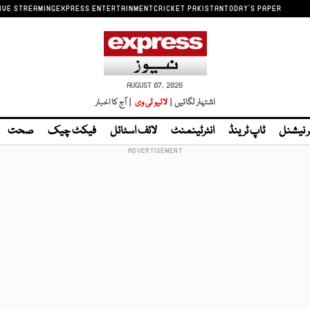
IVE STREAMING
EXPRESS ENTERTAINMENT
CRICKET PAKISTAN
TODAY'S PAPER
AUGUST 07, 2026
اشتہار لگائیں |
لائیو ٹی وی
| آج کا اخبار
ر نیشنل
ٹاپ ٹرینڈ
انٹرٹینمنٹ
لائف اسٹائل
فیکٹ چیک
صحت