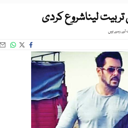
تربیت لیناشروع کردی
ت لے رہے ہیں