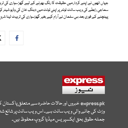
جہاں انھوں نے اپنے کردار میں حقیقت کا رنگ بھرنے کے لیے گھڑ سواری کی تر
سماجی رابطے کی ویب سائٹ ٹوئٹر پر اپنی ٹوئٹ میں دبنگ خان کی وڈیو شیئر ک
پہنچنے کے فوری بعد ہی سلمان نے آرام کیے بغیر گھڑسواری کی تربیت لینا شرو
express.pk
خبروں اور حالات حاضرہ سے متعلق پاکستان 
وزٹ کی جانے والی ویب سائٹ ہے۔ اس ویب سائٹ پر شائع شدہ
جملہ حقوق بحق ایکسپریس میڈیا گروپ محفوظ ہیں۔