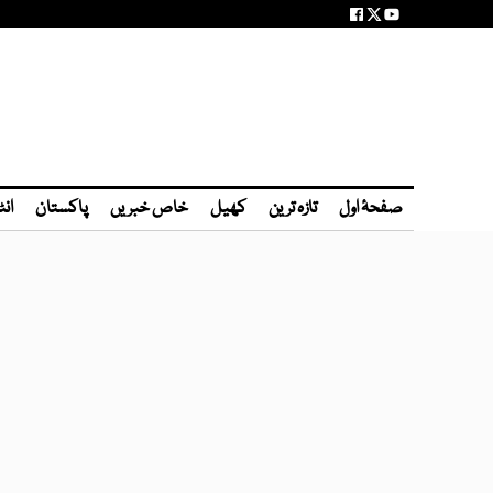
صفحۂ اول
تازہ ترین
کھیل
خاص خبریں
پاکستان
انٹ