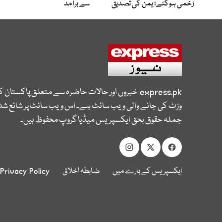
زخمی ہوگئے؛ یمن کی تصدیق
سے برآمد
express.pk
خبروں اور حالات حاضرہ سے متعلق پاکستان 
وزٹ کی جانے والی ویب سائٹ ہے۔ اس ویب سائٹ پر شائع شدہ
جملہ حقوق بحق ایکسپریس میڈیا گروپ محفوظ ہیں۔
ایکسپریس کے بارے میں
ضابطہ اخلاق
Privacy Policy