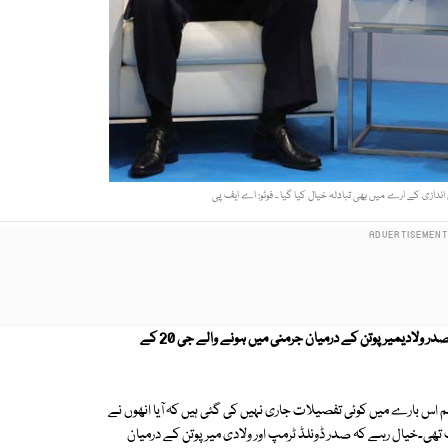
دازی کے ارے میں بھی تبادلہ خیال کیا گیا ۔ فوٹو: اے ایف پی
وائٹ ہاؤس نے کہا ہے کہ امریکی صدر ڈونلڈ ٹرمپ اور ان کے روسی ہم منصب صدر ولادیمیر پوتن کے درمیان جرمنی میں ہونے والے جی 20 کے
 اس بارے میں کوئی تفصیلات جاری نہیں کی گئی ہیں کہ آیا انھوں نے
ھی۔خیال رہے کہ صدر ڈونلڈ ٹرمپ اور ولادی میر پوتن کے درمیان