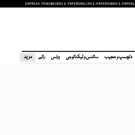
EXPRESS TRIBUNE
URDU E-PAPER
ENGLISH E-PAPER
SINDHI E-PAPER
L
دلچسپ و عجیب
سائنس و ٹیکنالوجی
بزنس
رائے
مزید