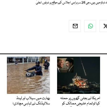
تعلقات امریکی صدراتی انتخاب کے دوران مبینہ روسی مداخلت کے باعث شدید دباؤ میں ہیں۔جی 20 سربراہی اجلاس کے موقع پر دونوں اعلیٰ
امریکا نے بجلی گھروں پر حملہ
بھارت میں سیلاب اور لینڈ
کیا تو تمام خلیجی ممالک کو
سلائیڈنگ نے تباہی مچادی؛