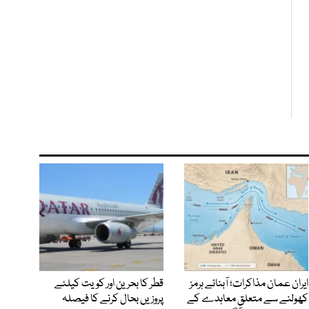
ایران عمان مذاکرات؛ آبنائے ہرمز
قطر کا بحرین اور کویت کیلئے
کھولنے سے متعلق معاہدے کے
پروزیں بحال کرنے کا فیصلہ