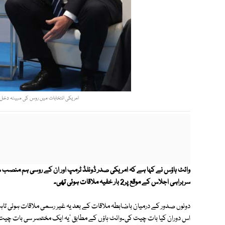
امریکی انتخابات میں روس کی مبینہ دخل ان
سربراہی اجلاس کے موقع پر2 بار خفیہ ملاقات ہوئی تھی۔
دونوں صدور کے درمیان باضابطہ ملاقات کے بعد یہ غیر رسمی ملاقات ہوئی تاہم
اس دوران کیا بات چیت کی۔وائٹ ہاؤں کے مطابق 'یہ ایک مختصر سی بات چیت ت