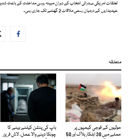
عہدیداروں کے درمیان رسمی ملاقات 2 گھنٹے تک جاری رہی۔
متعلقہ
حوثیوں کے فوجی کیمپوں پر
باپ کی پنشن کیلئے بیٹے کا
حملے میں 38 اہلکار ہلاک اور 50
چونکا دینے والا عمل، لاش فریزر