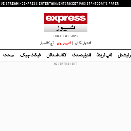
IVE STREAMING
EXPRESS ENTERTAINMENT
CRICKET PAKISTAN
TODAY'S PAPER
AUGUST 06, 2026
اشتہار لگائیں |
لائیو ٹی وی
| آج کا اخبار
ر نیشنل
ٹاپ ٹرینڈ
انٹرٹینمنٹ
لائف اسٹائل
فیکٹ چیک
صحت