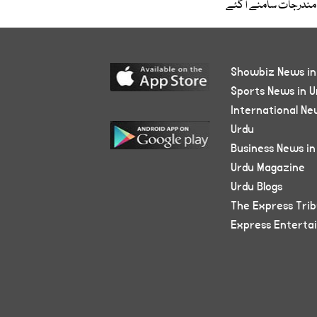
مندرجات سامنے آگئے
Showbiz News in
Sports News in U
International Ne
Urdu
Business News in
Urdu Magazine
Urdu Blogs
The Express Tri
Express Enterta