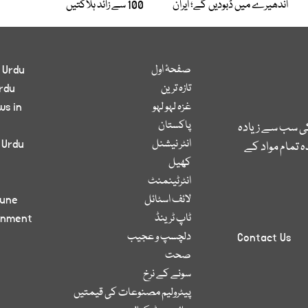
اندھیرے میں ڈبودیں گے؛ ایران
100 سے زائد ہلاکتیں
صفحۂ اول
 Urdu
تازہ ترین
rdu
غزہ لہو لہو
ws in
پاکستان
کی سب سے زیادہ
انٹر نیشنل
 Urdu
 تمام مواد کے
کھیل
انٹرٹینمنٹ
لائف اسٹائل
bune
ٹاپ ٹرینڈ
inment
دلچسپ و عجیب
Contact Us
صحت
سونے کے نرخ
پیٹرولیم مصنوعات کی قیمتیں