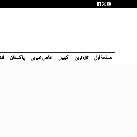
صفحۂ اول
تازہ ترین
کھیل
خاص خبریں
پاکستان
انٹ