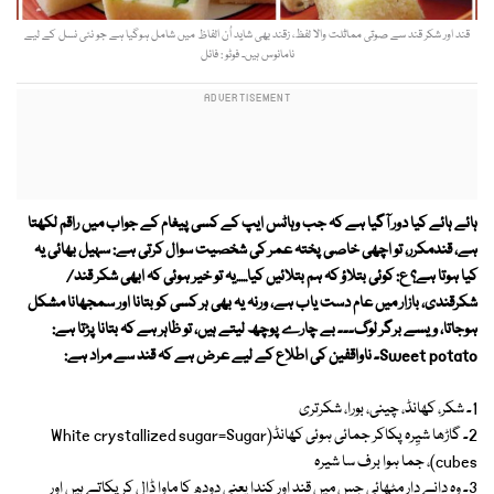
قند اور شکر قند سے صوتی مماثلت والا لفظ، زقند بھی شاید اُن الفاظ میں شامل ہوگیا ہے جو نئی نسل کے لیے
نامانوس ہیں۔ فوٹو : فائل
ہائے ہائے کیا دور آگیا ہے کہ جب وہاٹس ایپ کے کسی پیغام کے جواب میں راقم لکھتا
ہے، قندمکرر، تو اچھی خاصی پختہ عمر کی شخصیت سوال کرتی ہے: سہیل بھائی یہ
کیا ہوتا ہے؟ ع: کوئی بتلاؤ کہ ہم بتلائیں کیا.....یہ تو خیر ہوئی کہ ابھی شکر قند/
شکرقندی، بازار میں عام دست یاب ہے، ورنہ یہ بھی ہر کسی کو بتانا اور سمجھانا مشکل
ہوجاتا، ویسے برگر لوگ۔۔۔ بے چارے پوچھ لیتے ہیں، تو ظاہر ہے کہ بتانا پڑتا ہے:
Sweet potato۔ ناواقفین کی اطلاع کے لیے عرض ہے کہ قند سے مراد ہے:
1۔ شکر، کھانڈ، چینی، بورا، شکرتری
2۔ گاڑھا شیِرہ پکاکر جمائی ہوئی کھانڈ(White crystallized sugar=Sugar
cubes)، جما ہوا برف سا شیرہ
3۔ وہ دانے دار مٹھائی جس میں قند اور کندا یعنی دودھ کا ماوا ڈال کر پکاتے ہیں اور