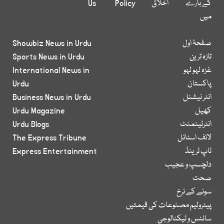
کے بارے
اخلاق
Policy
Us
میں
صفحۂ اول
Showbiz News in Urdu
تازہ ترین
Sports News in Urdu
غزہ لہو لہو
International News in
پاکستان
Urdu
انٹر نیشنل
Business News in Urdu
کھیل
Urdu Magazine
انٹرٹینمنٹ
Urdu Blogs
لائف اسٹائل
The Express Tribune
ٹاپ ٹرینڈ
Express Entertainment
دلچسپ و عجیب
صحت
سونے کے نرخ
پیٹرولیم مصنوعات کی قیمتیں
سائنس و ٹیکنالوجی