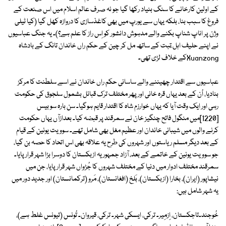
کے اولین کارخانے کا سنگ بنیاد رکھا گیا جو نہ صرف عالم اسلام میں اس صنعت کے
فروغ کا سبب بنا، بلکہ یہاں سے یورپ میں بھی کاغذسازی کا دروازہ کھل گیا (کیا ٹیلی
وژن پر اناپ شناپ بکنے والے مدہوش دانشور کو اِس راز کا علم ہے؟)۔ یہ جنگ عباسیوں
نے اپنے حلیف اہل ِتبت کے ساتھ مل کر چین کے حکم راں خاندان تانگ کے بادشاہ
Xuanzongکے خلاف لڑی تھی۔
عباسیوں سے اقتدار چھیننے والے ساسانی حکم راں خاندان نے اسے سلطنت کا مرکز
بنادیا، اُن کے بعد یہاں قرہ خانی اور پھر مختلف ترک قبائل بشمول سلجوق کی حکومت
رہی اور ایک وقت آیا کہ یہاں خوارزم شاہ کا اقتدار قایم ہوگیا۔ سن بارہ سو بیس
[1220]میں منگول فاتح چنگیز خان نے سمرقند پر قبضہ کیا۔ بعدازآں یہاں حکومت
کرنے والوں میں شیبانی خاندان اور عظیم مغل بھی شامل تھے۔ سوویت یونین کے قیام
کے بعد دیگر مسلم ریاستوں اور شہروں کی طرح یہ علاقہ بھی اس اتحاد کا حصہ بن گیا،
جو سوویت یونین کے خاتمے کے بعد، آزاد جمہوریہ ازبکستان کا دوسرا بڑا شہر قرار پایا۔
سمرقند مختلف ادوار میں دنیا کے مختلف شہروں کا جُڑواں شہر قرار پایا، جن میں
نیشاپور (ایران)، بخارا (ازبکستان)، بَلخ (افغانستان)، مَرو (ترکمانستان) اور جدید دور میں
یہ شہر شامل ہیں:
خُوجند۔تاجکستان، اِزمِیر۔ ترکی، ایسکی شہر۔ ترکی، قیروان۔ تُونس (تیونس غلط ہے)،