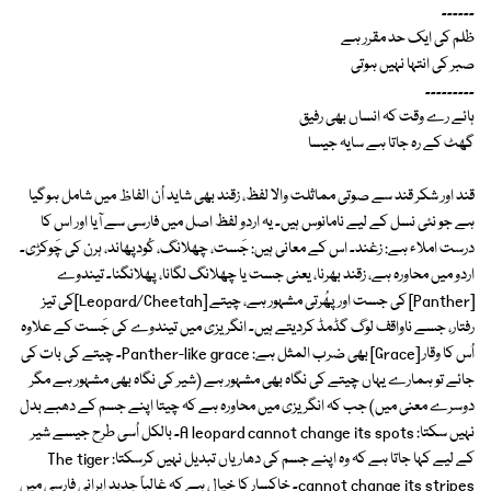
۔۔۔۔۔۔
ظلم کی ایک حد مقرر ہے
صبر کی انتہا نہیں ہوتی
۔۔۔۔۔۔۔۔۔
ہائے رے وقت کہ انساں بھی رفیق
گھٹ کے رہ جاتا ہے سایہ جیسا
قند اور شکر قند سے صوتی مماثلت والا لفظ، زقند بھی شاید اُن الفاظ میں شامل ہوگیا
ہے جو نئی نسل کے لیے نامانوس ہیں۔ یہ اردو لفظ اصل میں فارسی سے آیا اور اس کا
درست املاء ہے: زغند۔ اس کے معانی ہیں: جَست، چھلانگ، کُودپھاند، ہرن کی چَوکڑی۔
اردو میں محاورہ ہے، زقند بھرنا، یعنی جست یا چھلانگ لگانا، پھلانگنا۔ تیندوے
[Panther] کی جست اور پھُرتی مشہور ہے، چیتے [Leopard/Cheetah]کی تیز
رفتار، جسے ناواقف لوگ گڈمڈ کردیتے ہیں۔ انگریزی میں تیندوے کی جَست کے علاوہ
اُس کا وقار [Grace] بھی ضرب المثل ہے: Panther-like grace۔ چیتے کی بات کی
جائے تو ہمارے یہاں چیتے کی نگاہ بھی مشہور ہے (شیر کی نگاہ بھی مشہور ہے مگر
دوسرے معنی میں) جب کہ انگریزی میں محاورہ ہے کہ چیتا اپنے جسم کے دھبے بدل
نہیں سکتا: A leopard cannot change its spots۔ بالکل اُسی طرح جیسے شیر
کے لیے کہا جاتا ہے کہ وہ اپنے جسم کی دھاریاں تبدیل نہیں کرسکتا: The tiger
cannot change its stripes۔ خاکسار کا خیال ہے کہ غالباً جدید ایرانی فارسی میں