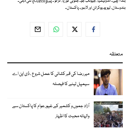
بندا آچے۔ انڈونیشیا، جیونگ جو۔ جنوبی کوریا، کزکو ۔ پیرو[Cuzco]، نئی دہلی۔
ہندوستان، لیویو۔یوکرائن اور لاہور۔ پاکستان۔
متعلقہ
میر رضا کی قبر کشائی کا عمل شروع ، ڈی این اے
سیمپل لینے کا فیصلہ
آزاد جموں و کشمیر کے غیور عوام کا پاکستان سے
والہانہ محبت کا اظہار