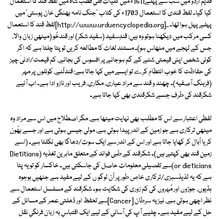
قدیم اردو میں سب سے پہلے1611ء میں کلیات قلی قطب شاہ میں لفظ قند کا استعمال
کیا گیا۔ لفظ قندی کا استعمال 1703ء کی کتاب 'جنگ نامہ بھنگی خان پوستی' میں
پہلے پہل ہوا تھا۔ ...[http://www.urduencyclopedia.org]لفظ قند کا استعمال
کسی مرکب میں دیکھنا ہوتو وہ ہیں: قندِسفید (سفید شکر) اور قندخُو (میٹھی زبان والا،
جس کے لہجے میں مٹھاس ہو)۔ مستند لغات کا مطالعہ کریں تو پتا چلتا ہے کہ اگر
کوئی شخص اپنی قیمتی شئے کے گم ہوجانے پر افسوس کی بجائے، کم قیمت/ادنیٰ چیز
کی حفاظت کا خوب انتظام کرے تو ایسے میں کہا جاتا ہے: قندلُٹے، کوئلوں پر مہر
(فرہنگ آصفیہ)۔ چھند و قند سے مراد عیاری، مکاری، فریب اور نازو ادا ہے۔ اب آئیے
شکرقند کی طرف جسے شکرقندی بھی کہا جاتا ہے۔
لفظی اعتبار سے اس کا مطلب بھی نہایت میٹھا ہے، مگر اصطلاح میں اس سے مراد وہ
میٹھی ترکاری ہے جو زمین کے اندر پیدا ہوتی ہے، مولی جیسی ہوتی ہے اور جسے بھُون
کر یا اُبال کر کھایا جاتا ہے اور اس کے اندر سے ایک سوت/دھاگا بھی نکلتا ہے۔ (اسے
زمین قند بھی کہتے ہیں)۔ شکرقند کے طبی فوائد کے متعلق ماہرین تغذیہ (Dietitians
or dieticians)سے تفصیلی معلومات حاصل کی جاسکتی ہیں۔ خاکسار کو تو یہ پتا
ہے کہ یہ لذیذسبزی/ترکاری خاص طور پر اُن لوگو ں کے لیے مفید ہے جنھیں بوجوہ
ہڈیوں، جوڑوں اور مُہروں کی کم زوری کی شکایت ہو۔ شکرقند کے مسلسل استعمال سے
نظر اچھی ہوتی ہے، نیز یہ سرطان [Cancer]سے تحفظ اور ڈھلتی عمر کے مسائل کے
حل کے لیے مفید ہے۔ چلیے آپ کی آسانی کے لیے ایک اقتباس بہ زبان فرنگی نقل