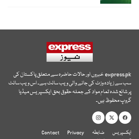
express.pk
خبروں اور حالات حاضرہ سے متعلق پاکستان کی
سب سے زیادہ وزٹ کی جانے والی ویب سائٹ ہے۔ اس ویب سائٹ
پر شائع شدہ تمام مواد کے جملہ حقوق بحق ایکسپریس میڈیا
گروپ محفوظ ہیں۔
ایکسپریس
ضابطہ
Privacy
Contact