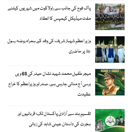
پاک فوج کی جانب سے راولاکوٹ میں شہریوں کیلئے
مفت میڈیکل کیمپس کا انعقاد
وزیر اعظم شہباز شریف کی وفد کے ہمراہ روضہ رسول
ﷺ پر حاضری
میجر طفیل محمد شہید نشان حیدر کی 68 ویں
برسی آج منائی جارہی ہے، صدر اور وزیراعظم کا خراج
عقیدت
تقسیمِ ہند سے آزادیٔ پاکستان تک؛ قربانیوں اور
ہجرت کی داستان عینی شاہد کی زبانی