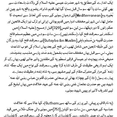
ایک اندازے کے مطابق یہ شہر حضرت عیسیٰ علیہ السلام کی ولادت باسعادت سے
بھی کوئی سات یا آٹھ سو سال قبل بسایا گیا تھا۔ قدیم شاہراہ ریشم پر واقع یہ شہر چین اور
بُحَیرہ روم[Mediterranean]کے درمیان ہونے کے سبب کئی لحاظ سے اہمیت کا
حامل تھا۔ اس شہر نے مختلف ادوار میں قدیم یونانی، ایرانی اور ترک نیز ازبک فاتحین اور
حکم رانوں کا دور دیکھا۔ سن تین سو انتیس[329] قبل از مسیح (علیہ السلام) میں
اسکندر نے سمرقند فتح کیا۔ (سکندرنہیں) ۔ سن سات سو دس میں عظیم مسلم فاتح
حضرت قُتَیبہ بن مُسلم باہِلی [Qutayba ibn Muslim]نے سمرقند فتح کیا۔ وہ بزرگان
دین کے طبقہ تابعین میں شامل تھے۔ اس فتح کے بعد یہاں اسلام کی خو ب اشاعت
ہوئی۔ اس سے قبل یہاں مختلف مذاہب بشمول بدھ مَت، پارسی مذہب، ہندومَت،
منیخی مَت، یہودیت اور عیسائی فرقے نسطوریہ کے مقلدین پائے جاتے تھے۔ یہاں رک کر
ایک اہم تاریخی حقیقت کی طرف اشارہ کرتا چلوں۔ سمرقند کے نواح میں ایک جگہ 'شاہ ِ
زندہ' کے مزار کے متبرک مقام کے لیے مشہور ہے۔ یہ شاہ زندہ درحقیقت ہمارے
پیارے رسول (ﷺ) کے چچازاد بھائی اور صحابی حضرت قُثم بن عباس رضی اللہ عنہ'
شہید ہیں جو حضرت عثمان غنی رضی اللہ عنہ کے عہد خلافت میں یہاں تبلیغ کے
لیے تشریف لائے اور یہیں شہید ہوئے۔
(یہ نام قاف پر پیش ، ثے پر زبر کے ساتھ ہے:Qutham)۔ کہا جاتا ہے کہ خلافت
عباسیہ کے عہد میں، سن سات سو اکیاون [751] میں ہونے والی جنگ طلاس میں قید
ہونے والے دو چینی باشندوں سے کاغذسازی کا راز معلوم کرکے ، سمرقند میں کاغذسازی