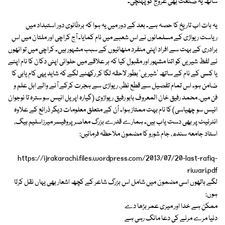
ساتھ یہ صنعت بھی عروج کو پہنچی۔
یہ بات اب تاریخ کا حصہ ہے۔ بعد کے دور میں یہ ہوا کہ برطانوی دور استبداد میں
ریاست ریواڑی کے مسلمانوں نے اس شعبے میں نام کمایا۔ آج کراچی اور ملتان میں اس
برادری کے بہت سے افراد اپنی منفرد مٹھائیوں کے سبب مشہور ہیں۔ کراچی میں تو انھوں
نے لفظ شیریں کو اتنا مشہور اور مقبول کیا کہ ہر علاقے میں حلوائی اپنی دکان کا نام اپنے
یا کسی کے نام کے ساتھ 'شیریں' بطور لاحقہ لگا کر رکھنے لگے کہ شاید یہی کام یابی کا
ضامن ہو۔ اس تمام تفصیل سے قطع نظر، ریواڑی سے ہجرت کرکے آنے والے اہل علم و
فن میں، محمد رفیق خان المعروف بابو رفیق ریواڑوی (گیارہ اپریل انیس سو سترہ تا نوجوان
انیس سو چھیاسی) کا نام بہت ممتاز ہوا۔ اُن کے متعلق معلومات دیگر ذرائع کے علاوہ
انٹرنیٹ پر بھی دست یاب ہیں۔ ہمارے قدرے بزرگ معاصر پروفیسر میرزاسلیم بیگ،
استاد جامعہ سندھ، جام شورو کا مضمون ملاحظہ فرمائیں:
https://ijrakarachi.files.wordpress.com/2013/07/20-last-rafiq-
riwari.pdf
لگے ہاتھوں اسی مضمون میں شامل اس بزرگ شاعر کے کچھ اشعار بھی یہاں نقل کرتا
ہوں:
ممکن ہے خدا اور میری عمر بڑھا دے
دنیا مرے مرنے کی دعا مانگ رہی ہے