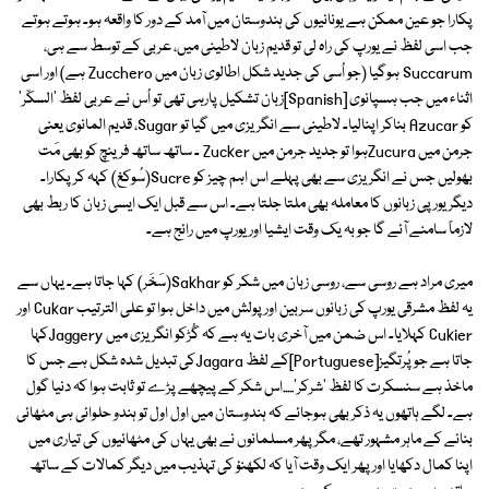
پکارا جو عین ممکن ہے یونانیوں کی ہندوستان میں آمد کے دور کا واقعہ ہو۔ ہوتے ہوتے
جب اسی لفظ نے یورپ کی راہ لی تو قدیم زبان لاطینی میں، عربی کے توسط سے ہی،
Succarum ہوگیا (جو اُسی کی جدید شکل اطالوی زبان میں Zucchero ہے) اور اسی
اثناء میں جب ہسپانوی [Spanish]زبان تشکیل پارہی تھی تو اُس نے عربی لفظ 'السکّر'
کو Azucar بناکر اپنالیا۔ لاطینی سے انگریزی میں گیا تو Sugar، قدیم المانوی یعنی
جرمن میں Zucuraہوا تو جدید جرمن میں Zucker ۔ ساتھ ساتھ فرینچ کو بھی مَت
بھولیں جس نے انگریزی سے بھی پہلے اس اہم چیز کو Sucre(سُوکغ) کہہ کر پکارا۔
دیگر یورپی زبانوں کا معاملہ بھی ملتا جلتا ہے۔ اس سے قبل ایک ایسی زبان کا ربط بھی
لازماً سامنے آئے گا جو بہ یک وقت ایشیا اور یورپ میں رائج ہے۔
میری مراد ہے روسی سے، روسی زبان میں شکر کو Sakhar(سَخَر) کہا جاتا ہے۔ یہاں سے
یہ لفظ مشرقی یورپ کی زبانوں سربین اور پولش میں داخل ہوا تو علی الترتیب Cukar اور
Cukier کہلایا۔ اس ضمن میں آخری بات یہ ہے کہ گُڑکو انگریزی میں Jaggeryکہا
جاتا ہے جو پُرتگیز[Portuguese]کے لفظ Jagaraکی تبدیل شدہ شکل ہے جس کا
ماخذ ہے سنسکرت کا لفظ 'شرکر'.....اس شکر کے پیچھے پڑے تو ثابت ہوا کہ دنیا گول
ہے۔ لگے ہاتھوں یہ ذکر بھی ہوجائے کہ ہندوستان میں اول اول تو ہندو حلوائی ہی مٹھائی
بنانے کے ماہر مشہور تھے، مگر پھر مسلمانوں نے بھی یہاں کی مٹھائیوں کی تیاری میں
اپنا کمال دکھایا اور پھر ایک وقت آیا کہ لکھنؤ کی تہذیب میں دیگر کمالات کے ساتھ