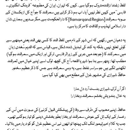
لفظ زغند/زقندمتروک ہوگیا ہے ، کیوں کہ تہران، ایران کی مطبوعہ ''فرہنگ انگلیزی ۔
فارسی'' میں کہیں نظر نہیں آیا۔ اب ہم ذکر کرتے ہیں سمرقند کا جو آج کل ازبکستان کے
صوبہ سمرقند [Samarqand Region] کا دارالحکومت ہے، مگر صدیوں ہماری شان
دار اسلامی تہذیب و ثقافت کا مرکز رہا ہے۔
یہ دھیان میں رکھیں کہ اس شہر کے نام میں لفظ قند کا کسی بھی قند یعنی میٹھے سے
کوئی تعلق نہیں، بلکہ یہ کند کی تبدیل شدہ شکل ہے۔ قیاس ہے کہ قدیم سُغدی زبان
میں سمرکند کا (جو بعد میں عربی کے زیراثر فارسی، ترکی اور ازبک میں سمرقند ہوگیا)
مطلب تھا : پتھر سے بنا ہوا شہر یا قلعہ۔ آج کل کچھ لوگ اسے اپنے خیال میں ثمرقند
لکھنے لگے ہیں جو سراسر غلط ہے۔ یہ وہی سمرقند ہے جس کا ذکر عظیم سخنور
حافظؔ شیرازی کی مشہور غزل کے مطلع میں بھی کیا گیا ہے:
اگر آں تُرکِ شیرازی بدست آرد دل ِ مارا
بہ خال ِ ہندویش بخشم سمرقند وبخارا را
حافظ ؔ اپنے محبوب کی طرف سے وفا (کی پیشکش قبول کرنے) کی صورت میں اُس کے
رخسار کے ایک تِل کے عوض، سمرقند اور بخارا بطور بخشش دینے کو تیار ہوگئے تھے۔
جب یہ کلام امیرتِیمور لنگ تک پہنچا تو انھوں نے اس عظیم غزل گو کو دربار میں بلالیا۔