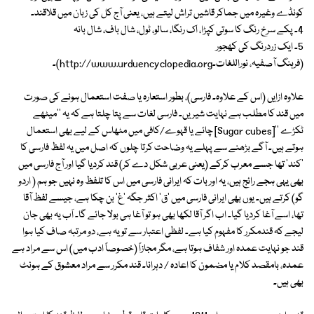
کونڈے وغیرہ میں جماکر قاشیں تراش لیتے ہیں، یعنی آج کل کی زبان میں قلاقند۔
4۔ پکے سرخ رنگ کا سوتی کپڑا، اک رنگا، سالو، ٹول، شال باف، شال بانہ
5۔ ایک زردرنگ کی کھجور
(فرہنگ آصفیہ، نوراللغات۔http://www.urduencyclopedia.org)۔
علاوہ ازایں (اس کے علاوہ۔ فارسی)، بطور استعارہ یا صفت استعمال ہونے کی صورت
میں قند کا مطلب ہے نہایت شیریں۔ فارسی لغات سے پتا چلتا ہے کہ یہ ''میٹھے
ٹکڑے ''[Sugar cubes] چائے یا قہوے/کافی میں مٹھاس کے لیے بھی استعمال
ہوتے ہیں۔ آگے بڑھنے سے پہلے یہ وضاحت کرتا چلوں کہ اصل میں یہ لفظ فارسی کا
'کند' تھا جسے معرب کرکے (یعنی عربی شکل دے کر) قند کردیا گیا اور آج فارسی میں
بھی یہی ہجے رائج ہیں، یہ اور بات کہ ایرانی فارسی میں اس کا تلفظ وہ نہیں جو ہم ( اردو
گو) کرتے ہیں۔ یوں بھی ایرانی فارسی میں 'ق' اکثر جگہ 'غ' بن چکا ہے، جیسے لفظ آقا
تھا، اسے آغا کردیا گیا۔ اب اگر آقا لکھا بھی ہو تو آغا ہی بولا جائے گا۔ اَب یہ بھی جان
لیجے کہ قندمکرر کا مفہوم کیا ہے۔ لفظی اعتبار سے تو یہ ہے، دو مرتبہ صاف کیا ہوا
قند جو نہایت عمدہ اور شفاف ہوتا ہے، مگر مجازاً (خصوصاً ادب میں) اس سے مراد ہے
عمدہ، بامقصد کلام یا مضمون کا اعادہ / دہرانا۔ قند مکرر سے مراد معشوق کے ہونٹ
بھی ہیں۔