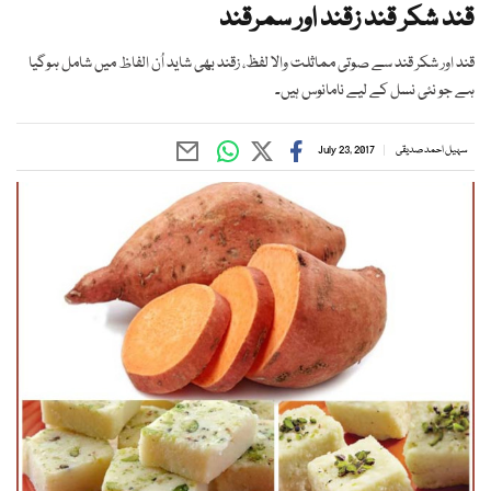
قند شکر قند زقند اور سمرقند
قند اور شکر قند سے صوتی مماثلت والا لفظ، زقند بھی شاید اُن الفاظ میں شامل ہوگیا
ہے جو نئی نسل کے لیے نامانوس ہیں۔
سہیل احمد صدیقی
July 23, 2017