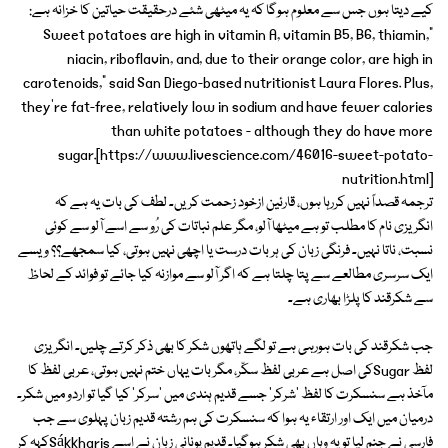
کیے دیتا ہوں جس سے معلوم ہوگا کہ یہ میٹھی شئے درحقیقت حیاتین کا خزانہ ہے:
"Sweet potatoes are high in vitamin A, vitamin B5, B6, thiamin,
niacin, riboflavin, and, due to their orange color, are high in
carotenoids," said San Diego-based nutritionist Laura Flores. Plus,
they're fat-free, relatively low in sodium and have fewer calories
than white potatoes - although they do have more
sugar.[https://www.livescience.com/46016-sweet-potato-
nutrition.html]
ترجمہ قصداً نہیں کررہا ہوں، قارئین ازخود زحمت کریں۔ لطف کی بات یہ ہے کہ
انگریزی نام کا مطلب تو ہے میٹھا آلو، مگر علم نباتات کی رُو سے اسے آلو سے کوئی
نسبت، ناتا نہیں۔ فرنگی زبان کی ہر بات درست یا اچھی نہیں ہوتی، کیا سمجھے؟؟ ویسے
ایک سرسری مطالعے سے پتا چلتا ہے کہ اگر آلو سے موازنہ کیا جائے تو فوائد کے لحاظ
سے شکرقند کا پلڑا بھاری ہے۔
جب شکرقند کی بات ہورہی ہے تو لگے ہاتھوں شکر کا بھی ذکر کرتے چلیں۔ انگریزی
لفظ Sugarکی اصل ہے عربی لفظ سکّر، مگر بات یہاں ختم نہیں ہوتی، عربی لفظ کا
مآخذ ہے سنسکرت کا لفظ 'شرکر' جسے قدیم ہندی میں 'سرکر' کیا گیا تو اردو میں شکر۔
درمیان میں ایک اور ارتقاء یہ ہوا کہ سنسکرت کی ہم رشتہ قدیم زبان پہلوی سے جب
فارسی نے جنم لیا تو یہ وہاں بھی شکر ہوگیا۔ قدیم یونانی زبان نے اسے Sákkharisکہہ کر