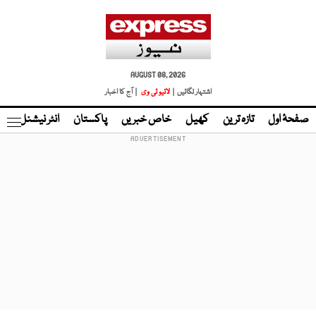
AUGUST 08, 2026
اشتہار لگائیں |
لائیو ٹی وی
| آج کا اخبار
صفحۂ اول
تازہ ترین
کھیل
خاص خبریں
پاکستان
انٹر نیشنل
ٹا