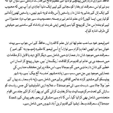
حافظؔ شیرازی دربار میں پہنچے تو دنیا کے عظیم فاتح نے قدرے درشتی سے سوال کیا کہ
ہم نے تو اس سمرقند اور بخارا کو سجانے کے لیے ایک دنیا اُجاڑدی اور آپ ہیں کہ محبوب
کے ایک تِل کے بدلے یہ شان دار ریاستیں (اُس وقت تو یہ شہر نہیں، ریاستیں تھیں) لُٹانے
کو تیار ہیں، ایسا کیوں؟ ذی علم شاعر نے برجستہ، معصومیت سے جواب دیا: حضور! اسی
لیے تو بندہ اِس حال کو پہنچ گیا ہے (یعنی اپنی غربت اور بادشاہ کے سامنے بے حیثیتی
کی طرف اشارہ کیا)۔
امیرتِیمور خود صاحب علم تھا اور اہل علم کا قدرداں....حافظؔ کے اس جواب سے بہت
خوش ہوا اور انھیں انعام واکرام سے نوازا۔ آج اُسی تِیمور کا مقبرہ (موسوم بہ 'گور ِ امیر')
سمرقند میں موجود شان دار عمارات میں شامل ہے، دیگر لائق دید یا قابل ذکر مقامات
میں مسجد بی بی خانم اور قدیم مرکز ثقافت 'ریگستان' ہیں، جہاں پہنچ کر انسان اس
خطے کے شان دار ماضی میں گم ہوجاتا ہے۔ اس مقام پر تین مختلف مدارس کی
عمارتیں موجود ہیں جن میں سب سے زیادہ مشہور 'مدرسہ اُلَغ بیگ' ہے۔ یہ شہر
یونیسکو کے مشتہر کردہ عالمی ثقافتی ورثے میں شامل ہے۔ (یہ نام ہمارے یہاں 'تَے
مُور' بولا جاتا ہے ، درست ہے : تی مُورTimur-۔ علاوہ ازیں انڈونیشیا کی جس ریاست کو
سازش کے تحت مرکزِعیسائیت بناکر بغاوت کرائی گئی اور پھر آزاد کراکے جلد ہی اقوام
متحدہ میں شامل بھی کرالیا گیا، اُس کا نام ہے: مشرقی تی۔مور، بغیر پیش کے: East
Timor)۔ سمرقند وسط ِ ایشیا کے قدیم ترین آباد شہروں میں شامل ہے۔