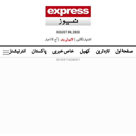
AUGUST 08, 2026
اشتہار لگائیں |
لائیو ٹی وی
| آج کا اخبار
صفحۂ اول
تازہ ترین
کھیل
خاص خبریں
پاکستان
انٹر نیشنل
ٹا