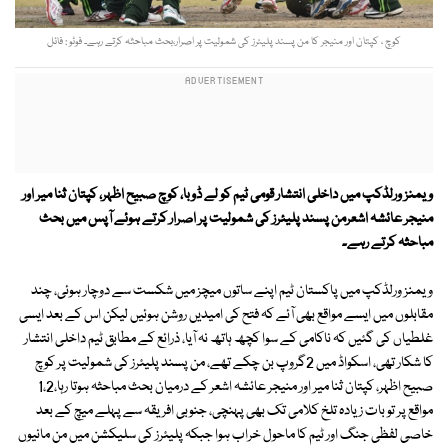
کوچ ، کپتان اور منیجر کا من پسند پلیئرز کی شمولیت پر اصرار،بحث مباحثہ کرتے رہے۔ فوٹو : فائل
ویمنز ورلڈکپ میں داخلی انتشار قومی ٹیم کو لے ڈوبا، کوچ صبیح اظہر، کپتان ثنا میر اور
منیجر عائشہ اشعرمن پسند پلیئرز کی شمولیت پر اصرار کرتے ہوئے آپس میں بحث
مباحثہ کرتے رہے۔
ویمنز ورلڈکپ میں پاکستان ٹیم اپنے ساتوں میچز میں شکست سے دوچار ہوئی، چند
مقابلوں میں ایسے مواقع بھی آئے کہ فتح کی امیدیں روشن ہوئیں لیکن اس کے بعد ایسی
غلطیاں کی گئیں کہ ناکامی کے سوا کچھ ہاتھ نہ آیا، ذرائع کے مطابق ٹیم داخلی انتشار
کا شکار تھی، اسکواڈ میں 2گروپ بن چکے تھے، من پسند پلیئرز کی شمولیت پر کوچ
صبیح اظہر، کپتان ثنا میر اور منیجر عائشہ اشعر کے درمیان بحث مباحثہ ہوتا رہا،1،2
مواقع پر تو بات زیادہ تلخ کلامی تک بھی پہنچی، جنوبی افریقہ سے پہلے میچ کے بعد
خاصی لفظی جنگ اور ٹیم کا ماحول خراب ہوا جبکہ پلیئرز کی سلیکشن میں من مانیوں