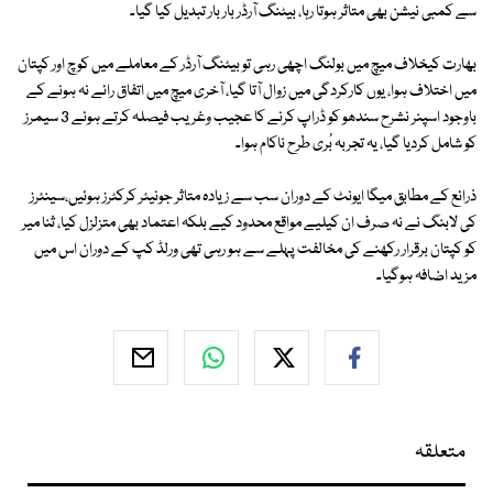
سے کمبی نیشن بھی متاثر ہوتا رہا، بیٹنگ آرڈر بار بار تبدیل کیا گیا۔
بھارت کیخلاف میچ میں بولنگ اچھی رہی تو بیٹنگ آرڈر کے معاملے میں کوچ اور کپتان
میں اختلاف ہوا، یوں کارکردگی میں زوال آتا گیا، آخری میچ میں اتفاق رائے نہ ہونے کے
باوجود اسپنر نشرح سندھو کو ڈراپ کرنے کا عجیب وغریب فیصلہ کرتے ہوئے 3 سیمرز
کو شامل کردیا گیا، یہ تجربہ بُری طرح ناکام ہوا۔
ذرائع کے مطابق میگا ایونٹ کے دوران سب سے زیادہ متاثر جونیئر کرکٹرز ہوئیں،سینئرز
کی لابنگ نے نہ صرف ان کیلیے مواقع محدود کیے بلکہ اعتماد بھی متزلزل کیا، ثنا میر
کو کپتان برقرار رکھنے کی مخالفت پہلے سے ہو رہی تھی ورلڈ کپ کے دوران اس میں
مزید اضافہ ہوگیا۔
متعلقہ