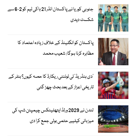
جنوبی کوریا نے پاکستان انڈر 21 ہاکی ٹیم کو 2-6 سے
شکست دیدی
پاکستان کو انگلینڈ کے خلاف زیادہ اعتماد کا
مظاہرہ کرنا ہوگا: شعیب محمد
’دی ہنڈریڈ‘ ٹی ٹوئنٹی ریکارڈ کا حصہ کیوں؟ بٹلر کے
تاریخی اعزاز کے بعد بحث چھڑ گئی
لندن نے 2029 ورلڈ ایتھلیٹکس چیمپئن شپ کی
میزبانی کیلیے حتمی بولی جمع کرا دی