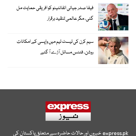
فیفا صدر جیانی انفانٹینو کو افریقی حمایت مل
گئی، مگر عالمی تنقید برقرار
سیم کرن کی ٹیسٹ ٹیم میں واپسی کے امکانات
روشن، فٹنس مسائل آڑے آ گئے
express.pk
خبروں اور حالات حاضرہ سے متعلق پاکستان کی