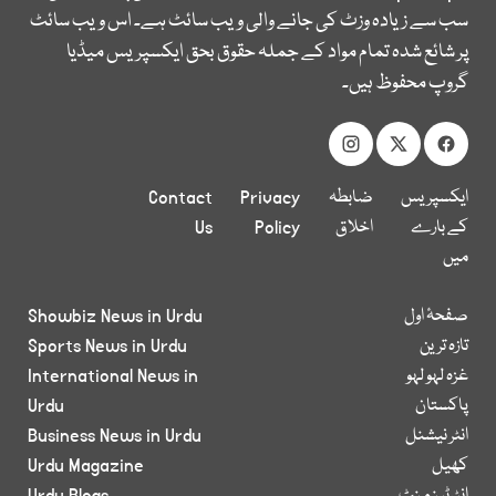
سب سے زیادہ وزٹ کی جانے والی ویب سائٹ ہے۔ اس ویب سائٹ
پر شائع شدہ تمام مواد کے جملہ حقوق بحق ایکسپریس میڈیا
گروپ محفوظ ہیں۔
ایکسپریس
ضابطہ
Privacy
Contact
کے بارے
اخلاق
Policy
Us
میں
صفحۂ اول
Showbiz News in Urdu
تازہ ترین
Sports News in Urdu
غزہ لہو لہو
International News in
پاکستان
Urdu
انٹر نیشنل
Business News in Urdu
کھیل
Urdu Magazine