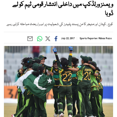
ویمنز ورلڈکپ میں داخلی انتشار قومی ٹیم کو لے
ڈوبا
کوچ ، کپتان اور منیجر کا من پسند پلیئرز کی شمولیت پر اصرار،بحث مباحثہ کرتے رہے
July 22, 2017
Sports Reporter
/
Abbas Raza