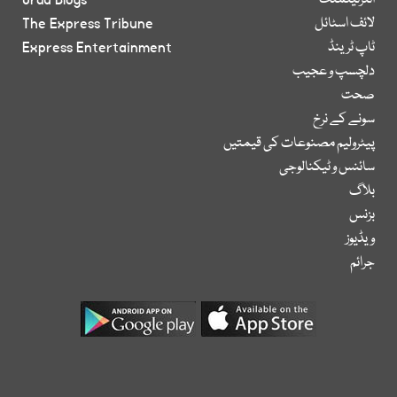
انٹرٹینمنٹ
Urdu Blogs
لائف اسٹائل
The Express Tribune
ٹاپ ٹرینڈ
Express Entertainment
دلچسپ و عجیب
صحت
سونے کے نرخ
پیٹرولیم مصنوعات کی قیمتیں
سائنس و ٹیکنالوجی
بلاگ
بزنس
ویڈیوز
جرائم