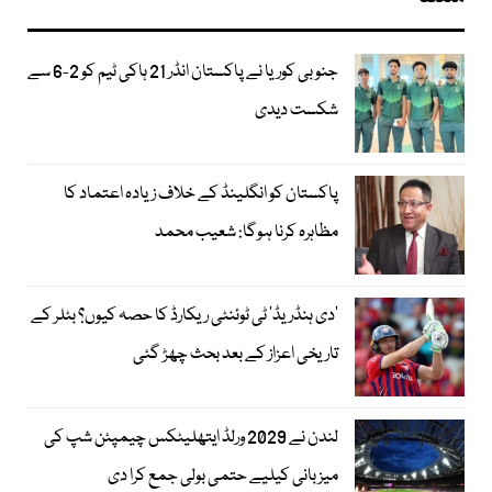
جنوبی کوریا نے پاکستان انڈر 21 ہاکی ٹیم کو 2-6 سے
شکست دیدی
پاکستان کو انگلینڈ کے خلاف زیادہ اعتماد کا
مظاہرہ کرنا ہوگا: شعیب محمد
’دی ہنڈریڈ‘ ٹی ٹوئنٹی ریکارڈ کا حصہ کیوں؟ بٹلر کے
تاریخی اعزاز کے بعد بحث چھڑ گئی
لندن نے 2029 ورلڈ ایتھلیٹکس چیمپئن شپ کی
میزبانی کیلیے حتمی بولی جمع کرا دی