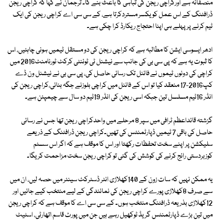
منصفانہ ہے اورکراچی ریجن کی تباہی کا باعث بنے گا۔ ترجمان نے کہا کہ کراچی ریجن
ڈرافٹنگ کے اس عمل کو یکسر مستردکرتا ہے، کے سی سی اے کراچی ریجن کی ایک
ٹیم کرنے پر پہلے ہی اپنا احتجاج ریکارڈ کرا چکی ہے۔
ادھر ایسوسی ایشن کا مطالبہ ہے کہ کراچی ریجن کی دو مستقل ٹیمیں ہونی چاہئیں، اس
کا ثبوت یہ ہے کہ پی سی بی کی جانب سے نیشنل ٹی ٹوئنٹی کرکٹ ٹورنامنٹ2016 میں
کراچی کی دونوں ٹیموں نے فائنل تک رسائی حاصل کی، پی سی بی نے نیشنل ون ڈے
کپ2016-17 منعقد کیا تو اس کے فائنل میں کراچی بلوزنے جگہ بنائی،کراچی ریجن کی
انڈر 16ٹیم مسلسل تین جبکہ اسی ریجن کی انڈر 19ٹیم دو سال سے چیمپئن ہے۔
گزشتہ قائداعظم ٹرافی میں سپر 8 مرحلے میں واحدکراچی ریجن تھا جس نے رسائی
حاصل کی باقی 7 ٹیمیں ڈپارٹمنٹس کی تھیں۔کراچی ریجن ڈرافٹنگ کے ذریعے
سلیکشن پر اپنے سخت تحفظات رکھتا اور اس کا موقف ہے کہ اگر اس سسٹم
کوزبردستی رائج کرنے کی کوشش کی گئی تو کراچی ریجن سخت مزاحمت کریگا۔
یہ ممکن نہیں کہ سات زون کے 140کھلاڑی انٹر ڈسٹرکٹ سینئر میں حصہ لیں، ان میں
سے صرف 8کھلاڑی پورے کراچی ریجن کی نمائندگی کے لیے منتخب کیے جائیں اور
12کھلاڑی بذریعہ ڈرافٹنگ منتخب ہوں۔ کے سی سی اے کا موقف ہے کہ کراچی ریجن
میں تین بڑے ڈپارٹمنٹس گریڈ ٹوکھیل رہے ہیں جن میں پورٹ قاسم اتھارٹی، اسٹیٹ