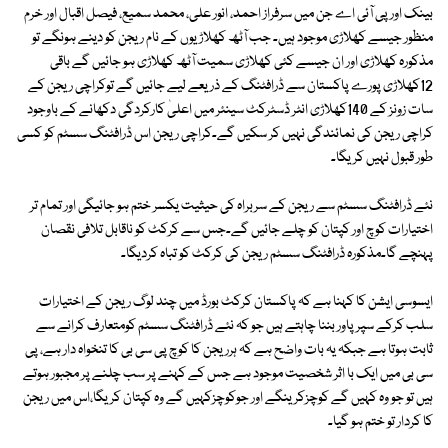
بینک اور پی آئی اے جن میں سرفراز احمد، انور علی، محمد سمیع، فیصل اقبال اور خرم
منظور جیسے کھلاڑی موجود ہیں۔ جب آٹھ کھلاڑیوں کے نام ریجن کو دینے ہونگے تو
مذکورہ کھلاڑی اور ان جیسے کئی کھلاڑی سمیت آٹھ کھلاڑی ہو جائیں گے باقی
12کھلاڑی پورے پاکستان سے ڈرافٹنگ کے ذریعے لیے جائیں گے توکراچی ریجن کے
سات زونز کے 140کھلاڑی انٹر ڈسٹرکٹ سینئر میں اعلیٰ کارکردگی دکھانے کے باوجود
کراچی ریجن کی نمائندگی نہیں کر سکیں گے۔کراچی ریجن اس ڈرافٹنگ سسٹم کو کسی
طور قبول نہیں کریگا۔
نئے ڈرافٹنگ سسٹم سے ریجن کے سربراہ کی حیثیت یکسر ختم ہو جائیگی اور تمام تر
اختیارات کوچ اور کپتان کو چلے جائیں گے۔جس سے کرکٹ کو ناقابل تلافی نقصان
پہنچے گا۔مذکورہ ڈرافٹنگ سسٹم ریجن کی کرکٹ کو تباہ کردیگا۔
ایسوسی ایشن کا کہنا ہے کہ پاکستان کرکٹ بورڈ میں چند لوگ ریجن کے اختیارات
سلب کرکے سپر پاور بننا چاہتے ہیں جو کہ نئے ڈرافٹنگ سسٹم کومتعارف کرانے سے
ثابت ہوتا ہے جبکہ یہ بات واضح ہے کہ ہرریجن کا کوچ پی سی بی کا تنخواہ دار ہے، پی
سی بی میں ایک با اثر شخصیت موجود ہے جس کے کہنے پر سب چلنے پر مجبور ہوتے
ہیں تو جو وہ کہیں گے کوچزکرینگے اور جوکوچزکہیں گے وہ کپتان کریگا،اس میں ریجن
کا کردار تو ختم ہو گیا۔