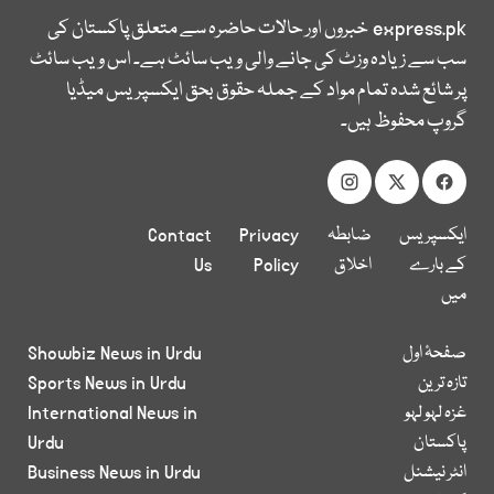
express.pk
خبروں اور حالات حاضرہ سے متعلق پاکستان کی
سب سے زیادہ وزٹ کی جانے والی ویب سائٹ ہے۔ اس ویب سائٹ
پر شائع شدہ تمام مواد کے جملہ حقوق بحق ایکسپریس میڈیا
گروپ محفوظ ہیں۔
ایکسپریس
ضابطہ
Privacy
Contact
کے بارے
اخلاق
Policy
Us
میں
صفحۂ اول
Showbiz News in Urdu
تازہ ترین
Sports News in Urdu
غزہ لہو لہو
International News in
پاکستان
Urdu
انٹر نیشنل
Business News in Urdu