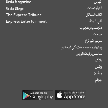
کھیل
Urdu Magazine
انٹرٹینمنٹ
Urdu Blogs
لائف اسٹائل
The Express Tribune
ٹاپ ٹرینڈ
Express Entertainment
دلچسپ و عجیب
صحت
سونے کے نرخ
پیٹرولیم مصنوعات کی قیمتیں
سائنس و ٹیکنالوجی
بلاگ
بزنس
ویڈیوز
جرائم