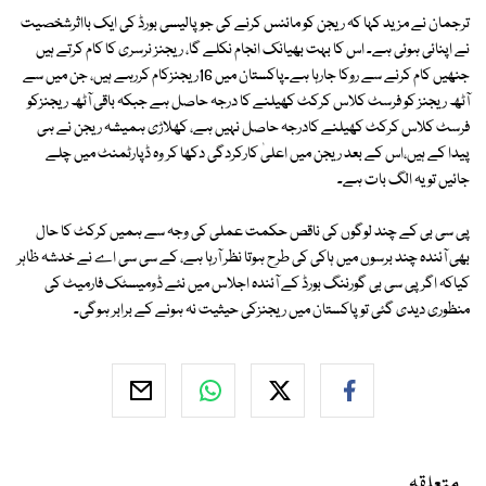
ترجمان نے مزید کہا کہ ریجن کو مائنس کرنے کی جو پالیسی بورڈ کی ایک بااثرشخصیت
نے اپنائی ہوئی ہے۔ اس کا بہت بھیانک انجام نکلے گا، ریجنز نرسری کا کام کرتے ہیں
جنھیں کام کرنے سے روکا جارہا ہے۔پاکستان میں 16ریجنزکام کررہے ہیں، جن میں سے
آٹھ ریجنز کو فرسٹ کلاس کرکٹ کھیلنے کا درجہ حاصل ہے جبکہ باقی آٹھ ریجنزکو
فرسٹ کلاس کرکٹ کھیلنے کادرجہ حاصل نہیں ہے، کھلاڑی ہمیشہ ریجن نے ہی
پیدا کے ہیں،اس کے بعد ریجن میں اعلیٰ کارکردگی دکھا کر وہ ڈپارٹمنٹ میں چلے
جائیں تو یہ الگ بات ہے۔
پی سی بی کے چند لوگوں کی ناقص حکمت عملی کی وجہ سے ہمیں کرکٹ کا حال
بھی آئندہ چند برسوں میں ہاکی کی طرح ہوتا نظر آرہا ہے، کے سی سی اے نے خدشہ ظاہر
کیاکہ اگر پی سی بی گورننگ بورڈ کے آئندہ اجلاس میں نئے ڈومیسٹک فارمیٹ کی
منظوری دیدی گئی توپاکستان میں ریجنزکی حیثیت نہ ہونے کے برابر ہوگی۔
متعلقہ