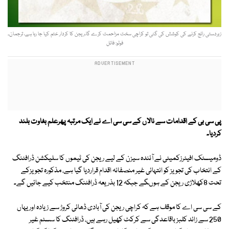
زبردستی رائج کرنے کی کوشش کی گئی تو کراچی سخت مزاحمت کرے گا،ریجن کا کردار ختم کیا جا رہا ہے، ترجمان۔
فوٹو: فائل
پی سی بی کے اقدامات سے نالاں کے سی سی اے نے ایک مرتبہ پھرعلم بغاوت بلند
کردیا۔
ڈومیسٹک افیئرزکمیٹی نے آئندہ سیزن کے لیے ریجن کی ٹیموں کا سلیکشن ڈرافٹنگ
کے انتخاب کی تجویز کو انتہائی غیر منصفانہ اقدام قراردیا گیا ہے، مذکورہ تجویزکے
تحت 8کھلاڑی ریجن کے ہوںگے جبکہ 12 بذریعہ ڈرافٹنگ منتخب کیے جائیں گے۔
کے سی سی اے کا موقف ہے کہ کراچی ریجن کی آبادی ڈھائی کروڑ سے زیادہ اور یہاں
250 سے زائد کلبز باقاعدگی سے کرکٹ کھیل رہے ہیں، ڈرافٹنگ کا سسٹم غیر