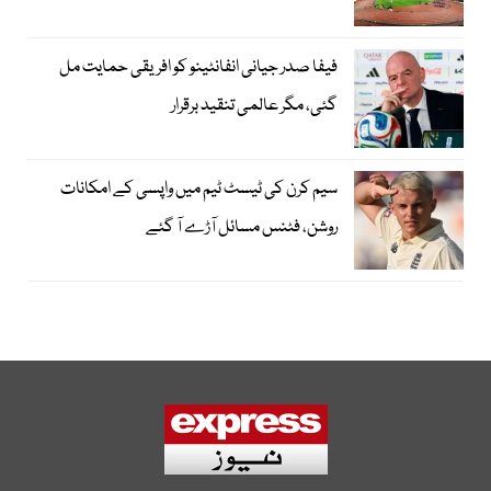
فیفا صدر جیانی انفانٹینو کو افریقی حمایت مل
گئی، مگر عالمی تنقید برقرار
سیم کرن کی ٹیسٹ ٹیم میں واپسی کے امکانات
روشن، فٹنس مسائل آڑے آ گئے