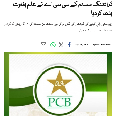
ڈرافٹنگ سسٹم کے سی سی اے نے علم بغاوت
بلند کر دیا
زبردستی رائج کرنے کی کوشش کی گئی تو کراچی سخت مزاحمت کرے گا،ریجن کا کردار
ختم کیا جا رہا ہے، ترجمان
July 26, 2017
Sports Reporter