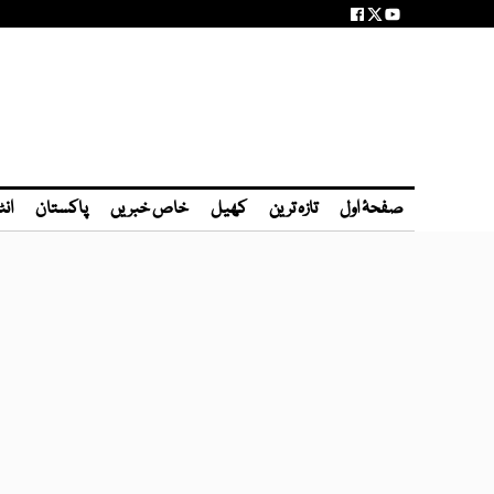
صفحۂ اول
تازہ ترین
کھیل
خاص خبریں
پاکستان
انٹ