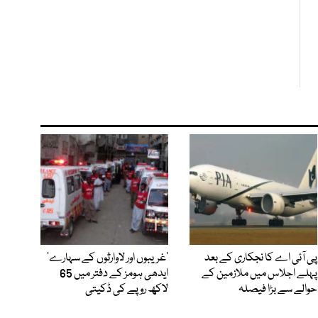
پی آئی اے کا نجکاری کے بعد
’غریبوں اور لاوارثوں کے سہارے‘
پہلے اجلاس میں ملازمین کے
ایدھی ہومز کے دفتر میں 65
حوالے سے بڑا فیصلہ
لاکھ روپے کی ڈکیتی