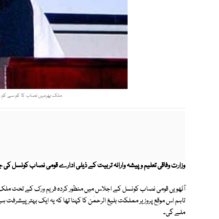
ملک بھرمیں نصاب کا کم سے کم معیا
وزارت وفاقی تعلیم و پیشہ وارانہ تربیت کے ذیلی ادارے قومی نصاب کونسل کی جا
آٹھویں قومی نصاب کونسل کے اجلاس میں منظور کردہ فریم ورک کے تحت ملک ب
تاہم اس موقع پروزیر مملکت بلیغ الرحمٰن کا کہنا تھا کہ یہ ایک بہتر پیشرف
ملے گی۔