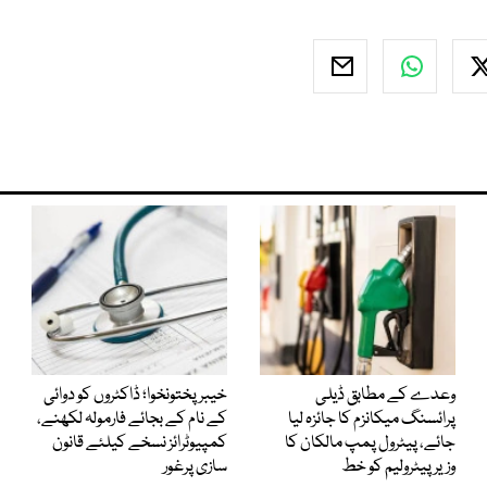
وعدے کے مطابق ڈیلی
خیبرپختونخوا؛ ڈاکٹروں کو دوائی
پرائسنگ میکانزم کا جائزہ لیا
کے نام کے بجائے فارمولہ لکھنے،
جائے، پیٹرول پمپ مالکان کا
کمپیوٹرائز نسخے کیلئے قانون
وزیرپیٹرولیم کو خط
سازی پرغور