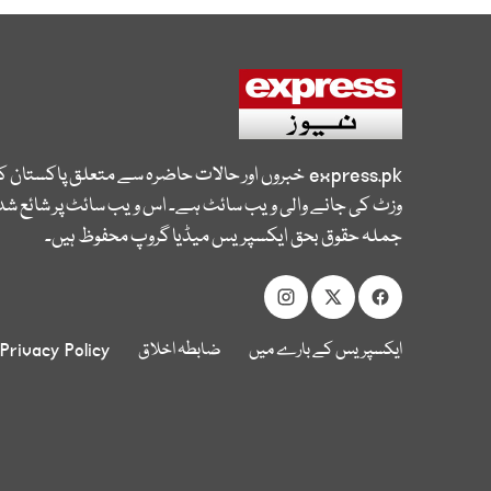
express.pk
خبروں اور حالات حاضرہ سے متعلق پاکستان 
وزٹ کی جانے والی ویب سائٹ ہے۔ اس ویب سائٹ پر شائع شدہ
جملہ حقوق بحق ایکسپریس میڈیا گروپ محفوظ ہیں۔
ایکسپریس کے بارے میں
ضابطہ اخلاق
Privacy Policy