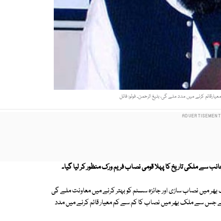
رقائم کرنے میں مدد ملے گی، بلیغ الرحمن۔ فوٹو: فائل
نب سے ملکی تاریخ کا پہلا قومی نصاب فریم ورک منظور کر لیا گیا۔
ھر میں نصاب سازی اور جائزہ سسٹم کو بہتر کرنے میں معاونت ملے گی
ت ہے جس سے ملک بھر میں نصاب کا کم سے کم معیار قائم کرنے میں مدد