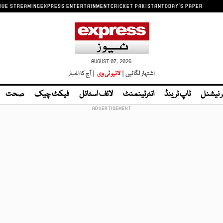
IVE STREAMING
EXPRESS ENTERTAINMENT
CRICKET PAKISTAN
TODAY'S PAPER
AUGUST 07, 2026
اشتہار لگائیں |
لائیو ٹی وی
| آج کا اخبار
ر نیشنل
ٹاپ ٹرینڈ
انٹرٹینمنٹ
لائف اسٹائل
فیکٹ چیک
صحت