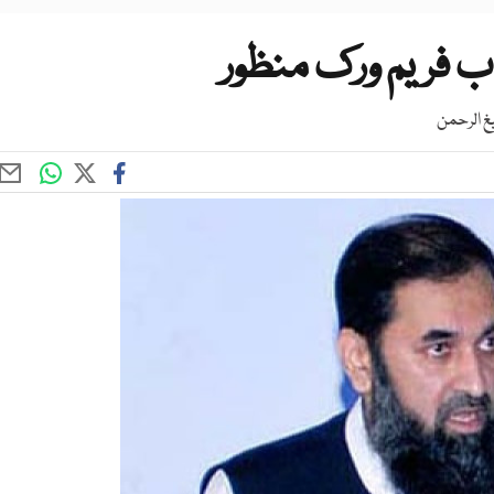
اب فریم ورک منظور
غ الرحمن