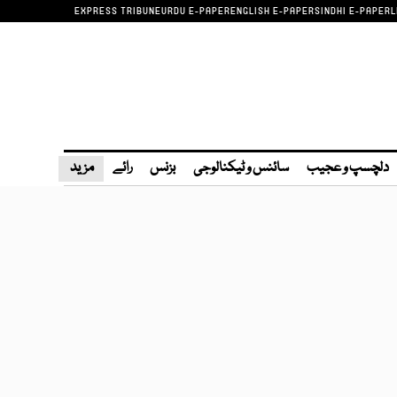
EXPRESS TRIBUNE
URDU E-PAPER
ENGLISH E-PAPER
SINDHI E-PAPER
L
دلچسپ و عجیب
سائنس و ٹیکنالوجی
بزنس
رائے
مزید