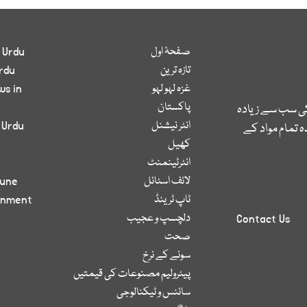
صفحۂ اول
 Urdu
تازہ ترین
rdu
غزہ لہو لہو
ws in
پاکستان
کی سب سے زیادہ
انٹر نیشنل
 Urdu
 تمام مواد کے
کھیل
انٹرٹینمنٹ
لائف اسٹائل
bune
ٹاپ ٹرینڈ
inment
دلچسپ و عجیب
Contact Us
صحت
سونے کے نرخ
پیٹرولیم مصنوعات کی قیمتیں
سائنس و ٹیکنالوجی