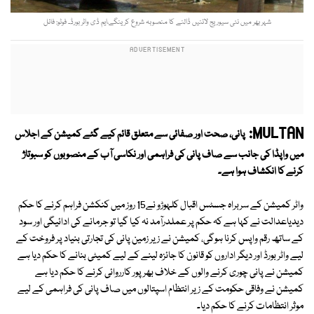
شہر بھر میں نئی سیوریج لائنیں ڈالنے کا منصوبہ شروع کرینگے،ایم ڈی واٹر بورڈ۔ فوٹو: فائل
MULTAN:
پانی، صحت اور صفائی سے متعلق قائم کیے گئے کمیشن کے اجلاس
میں واپڈا کی جانب سے صاف پانی کی فراہمی اور نکاسی آب کے منصوبوں کو سبوتاژ
کرنے کا انکشاف ہوا ہے۔
واٹر کمیشن کے سربراہ جسٹس اقبال کلہوڑو نے15 روز میں کنکشن فراہم کرنے کا حکم
دیدیاعدالت نے کہا ہے کہ حکم پر عملدرآمد نہ کیا گیا تو جرمانے کی ادائیگی اور سود
کے ساتھ رقم واپس کرنا ہوگی، کمیشن نے زیر زمین پانی کی تجارتی بنیاد پر فروخت کے
لیے واٹر بورڈ اور دیگر اداروں کو قانون کا جائزہ لینے کے لیے کمیٹی بنانے کا حکم دیا ہے
کمیشن نے پانی چوری کرنے والوں کے خلاف بھرپور کارروائی کرنے کا حکم دیا ہے
کمیشن نے وفاقی حکومت کے زیر انتظام اسپتالوں میں صاف پانی کی فراہمی کے لیے
موثر انتظامات کرنے کا حکم دیا۔