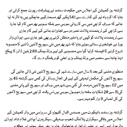
گزشتہ روز کمیشن کے اجلاس میں حکومت سندھ نے پیشرفت رپورٹ جمع کرائی اور
بتایا کہ اکرم واہ نہر کے کنارے سے 541 پکے گھر مسمارکیے جاچکے ہیں یہ تاثر نہ لیا
جائے کہ صرف کراچی میں ہی کارروائی ہورہی ہے بلکہ صوبے بھر میں کام کیا جارہا
ہے،کراچی کے ٹریٹمنٹ پلانٹ نمبر دو سے تجاوزات ہٹانے کے لیے کام جاری
ہے،ٹریٹمنٹ پلانٹ کو کہیں اور یا ملیر منتقل کرنے پر بھی غور جاری ہے، ایم ڈی واٹر
بورڈ نے خوشخبری سناتے ہوئے بتایا کہ شہر بھر میں نئی سیوریج لائنیں ڈالنے کا منصوبہ
شروع کرنے کا فیصلہ کرلیا گیا ہے منصوبے کے لیے ورلڈ بینک 2.89 بلین ڈالرز کا پیکج
دینا چاہتا ہے ستمبر میں ورلڈ بینک وزیر اعلیٰ کو بریفنگ دے گا۔
منظوری ملنے کے بعد 5 سال میں سارے شہر کی سیوریج لائنیں نئی ڈالی جائیں گی
سیوریج لائنوں کی مکمل تبدیلی کے لیے فی الحال وسائل کی کمی ہے،گزشتہ 45 روز
میں 117 سیوریج لائنیں مرمت کی گئی ہے،شہر میں صاف اور سیوریج کے پانی ملنے
کی15 سے 20 شکایات ہفتہ وار موصول ہورہی ہیںاس وقت کراچی میں سیوریج لائنوں
کی کل لمبائی 9 ہزار کلو میٹر ہے۔
گزشتہ روز سندھ ہائیکورٹ میں جسٹس اقبال کلہوڑو کی سربراہی میں واٹر کمیشن کے
اجلاس میں وفاقی سیکرٹری پلاننگ شعیب صدیقی، سیکریٹری آبپاشی غلام شاہ، ایم ڈی
واٹر بورڈ، ایس ایس پی ملیر راو انوار اور ماحولیاتی ماہرین بھی پیش ہوئے اس موقع پر