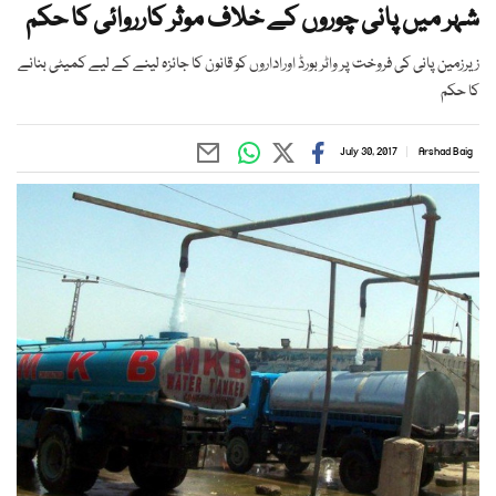
شہر میں پانی چوروں کے خلاف موثر کارروائی کا حکم
زیرزمین پانی کی فروخت پر واٹر بورڈ اوراداروں کو قانون کا جائزہ لینے کے لیے کمیٹی بنانے
کا حکم
July 30, 2017
Arshad Baig