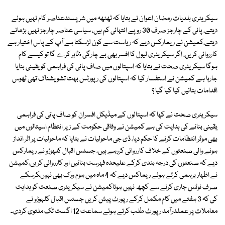
سیکریٹری بلدیات رمضان اعوان نے بتایا کہ ٹھٹھہ میں شرپسندعناصر کام نہیں ہونے
دیتے، پانی کے چارجز صرف 30 روپے انتہائی کم ہیں، سیاسی عناصر چارجز نہیں بڑھانے
دیتے،کمیشن نے ریمارکس دیے کہ ریاست سے کون لڑسکتا ہے آپ کے پاس اختیار ہے
کارروائی کریں، اگر سیکریٹری لیول کا افسر بھی بے چارگی ظاہر کرے گا تو کیسے کام
ہوگا سیکریٹری صحت نے بتایا کہ اسپتالوں میں صاف پانی کی فراہمی کو یقینی بنایا
جارہا ہے کمیشن نے استفسار کیا کہ اسپتالوں کی رپورٹس بہت تشویشناک تھی ٹھوس
اقدامات بتائیں کیا کیا گیا ؟
سیکریٹری صحت نے کہا کہ اسپتالوں کے میڈیکل افسران کو صاف پانی کی فراہمی
یقینی بنانے کی ہدایت کی ہے کمیشن نے وفاقی حکومت کے زیر انتظام اسپتالوں میں
بھی موثر انتظامات کرنے کا حکم دیا، ڈی جی ماحولیات نے بتایا کہ ماحولیات پر اثر انداز
ہونے والی صنعتوں کے خلاف کارروائی کررہے ہیں، جسٹس اقبال کلہوڑو نے ریمارکس
دیے کہ صنعتوں کی درجہ بندی کرکے علیحدہ فہرست بنائیں اور کارروائی کریں،کمیشن
نے اظہار برہمی کرتے ہوئے ریماکس دیے کہ 4 ماہ میں ہوم ورک بھی نہیںکرسکے
صرف نوٹس جاری کرنے سے کچھ نہیں ہوتاکمیشن نے سیکریٹری صنعت کو ہدایت
کی کہ 3 ہفتے میں کام مکمل کرکے رپورٹ پیش کریں جسٹس اقبال کلہوڑو نے
معاملات پر عملدرآمد رپورٹ طلب کرتے ہوئے سماعت 12 اگست تک ملتوی کردی۔