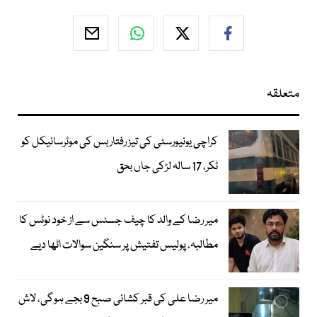
متعلقہ
کراچی یونیورسٹی کی تیز رفتار بس کی موٹرسائیکل کو
ٹکر، 17 سالہ لڑکی جاں بحق
میر رضا کے والد کا چیف جسٹس سے از خود نوٹس کا
مطالبہ، پولیس تفتیش پر سنگین سوالات اٹھا دیے
میر رضا علی کی قبر کشائی صبح 9 بجے ہوگی، لاش