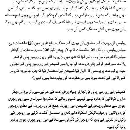
مستقل مانیٹرنگ اور کارروائی کی ضرورت ہے ایسے کام نہیں چلے گا، کمیشن نے
برہمی کا اظہار کرتے ہوئے کہا کہ اگر کرنا چاہے تو 15روز میں ہوسکتا ہے آپ کرنا ہی
نہیں چاہتے کمیشن نے ریمارکس دیے کہ لائنوں کو پنکچر کرنا اور پانی چوری اہم مسئلہ
ہے ، ایم ڈی واٹر بورڈ ہاشم رضا زیدی نے بتایا کہ صرف کیسز درج کرنے سے کام نہیں ہوگا
پانی چوری میں کافی حد تک کمی آئی ہے۔
پولیس کی رپورٹ کے مطابق پانی چوری کے خلاف ضلع غربی میں 128 مقدمات درج
ہوئے، پولیس اب تک 109 مقدمات کا چالان پیش کیا، 300 سے زائد ملزمان گرفتار
ہوئے، ڈاکٹر مرتضیٰ وہاب نے کہا کہ شہر میں ہزاروں دکانوں پر زیر زمین پانی کو فلٹر
پلانٹ سے فلٹر کرکے پانی فروخت کیا جارہا ہے کمیشن نے زیر زمین پانی کے تجارتی
بنیاد پر فروخت پر برہمی کا اظہار کیاکمیشن نے استفسار کیا کہ بتایا جائے یہ کاروبار
کس قانون کے تحت ہورہا ہے اور حکومت کو ریونیو ملتا ہے یا نہیں ؟
کمیشن نے زیر زمین پانی کی تجارتی بنیاد پر فروخت کے حوالے سے واٹر بورڈ اور دیگر
اداروں کو قانون کا جائزہ لینے کیلیے کمیٹی بنانے کا حکم دیا ملیر ندی سے ریتی بجری
چوری سے متعلق رینجرز نے کمیشن میں رپورٹ جمع کرائی، رپورٹ کے مطابق رینجرز
کی موبائلیں اور موٹرسائیکل اسکواڈ ملیر ندی پر مسلسل گشت کرتے ہیں رینجرز کے
وکیل ذوالقرنین نے بتایا کہ رینجرز کی نگرانی سے علاقے میں ریتی بجری چوری پر قابو
پالیا گیا ہے۔