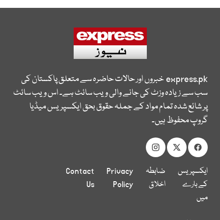
express.pk
خبروں اور حالات حاضرہ سے متعلق پاکستان کی
سب سے زیادہ وزٹ کی جانے والی ویب سائٹ ہے۔ اس ویب سائٹ
پر شائع شدہ تمام مواد کے جملہ حقوق بحق ایکسپریس میڈیا
گروپ محفوظ ہیں۔
ایکسپریس
ضابطہ
Privacy
Contact
کے بارے
اخلاق
Policy
Us
میں