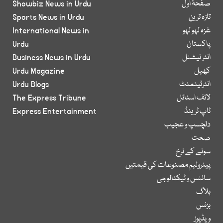
صفحۂ اول
Showbiz News in Urdu
تازہ ترین
Sports News in Urdu
غزہ لہو لہو
International News in
پاکستان
Urdu
انٹر نیشنل
Business News in Urdu
کھیل
Urdu Magazine
انٹرٹینمنٹ
Urdu Blogs
لائف اسٹائل
The Express Tribune
ٹاپ ٹرینڈ
Express Entertainment
دلچسپ و عجیب
صحت
سونے کے نرخ
پیٹرولیم مصنوعات کی قیمتیں
سائنس و ٹیکنالوجی
بلاگ
بزنس
ویڈیوز