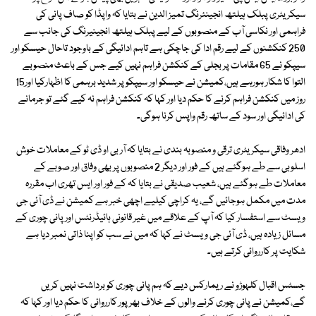
سیکریٹری پبلک ہیلتھ انجینئرنگ تمیز الدین نے بتایا کہ واپڈا کو صاف پانی کی
فراہمی اور نکاسی آب کے منصوبوں کے لیے پبلک ہیلتھ انجینیرنگ کی جانب سے
250 کنکشنوں کے لیے رقم ادا کی جاچکی ہے تاہم ادائیگی کے باوجود تاحال حیسکو اور
سیپکو نے 65 مقامات پر بجلی کے کنکشن فراہم نہیں کیے جس کے باعث منصوبے
التوا کا شکار ہورہے ہیں،کمیشن نے حیسکو اور سیپکو پر شدید برہمی کا اظہارکیا اور15
روز میں کنکشن فراہم کرنے کا حکم دیا اور کہا کہ کنکشن فراہم نہ کیے گئے تو جرمانے
کی ادائیگی اور سود کے ساتھ رقم واپس کرنا ہوگی۔
ادھر وفاقی سیکریٹری ترقی و منصوبہ بندی نے بتایا کہ آر بی او ڈی ٹو کے معاملات خوش
اسلوبی سے طے ہوگئے ہیں کے فور اور دیگر 2 منصوبوں پر بھی وفاق اور صوبے کے
معاملات طے ہوگئے ہیں، شعیب صدیقی نے بتایا کہ کے فور اور ایس تھری اب مقررہ
مدت میں مکمل ہوجائیں گے، یہ کراچی کیلیے اچھی خبر ہے کمیشن نے ڈی آئی جی
ویسٹ سے استفسار کیا کہ آپ کے علاقے میں غیر قانونی ہائیڈرنٹس اور پانی چوری کے
مسائل زیادہ ہیں، ڈی آئی جی ویسٹ نے کہا کہ میں نے سب کو اپنا ذاتی نمبر دیا ہے
شکایت پر کارروائی کرتے ہیں۔
جسٹس اقبال کلہوڑو نے ریمارکس دیے کہ ہم پانی چوری کو برداشت نہیں کریں
گے،کمیشن نے پانی چوری کرنے والوں کے خلاف بھرپور کارروائی کا حکم دیا اور کہا کہ