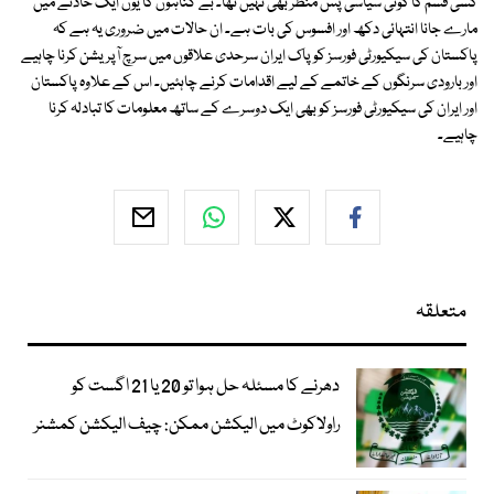
کسی قسم کا کوئی سیاسی پس منظر بھی نہیں تھا۔ بے گناہوں کا یوں ایک حادثے میں
مارے جانا انتہائی دکھ اور افسوس کی بات ہے۔ ان حالات میں ضروری یہ ہے کہ
پاکستان کی سیکیورٹی فورسز کو پاک ایران سرحدی علاقوں میں سرچ آپریشن کرنا چاہیے
اور بارودی سرنگوں کے خاتمے کے لیے اقدامات کرنے چاہئیں۔ اس کے علاوہ پاکستان
اور ایران کی سیکیورٹی فورسز کو بھی ایک دوسرے کے ساتھ معلومات کا تبادلہ کرنا
چاہیے۔
متعلقہ
دھرنے کا مسئلہ حل ہوا تو 20 یا 21 اگست کو
راولاکوٹ میں الیکشن ممکن: چیف الیکشن کمشنر