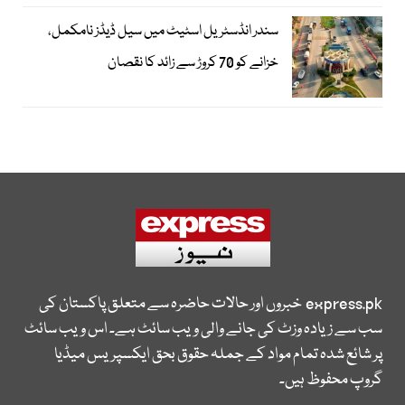
سندر انڈسٹریل اسٹیٹ میں سیل ڈیڈز نامکمل،
خزانے کو 70 کروڑ سے زائد کا نقصان
express.pk
خبروں اور حالات حاضرہ سے متعلق پاکستان کی
سب سے زیادہ وزٹ کی جانے والی ویب سائٹ ہے۔ اس ویب سائٹ
پر شائع شدہ تمام مواد کے جملہ حقوق بحق ایکسپریس میڈیا
گروپ محفوظ ہیں۔