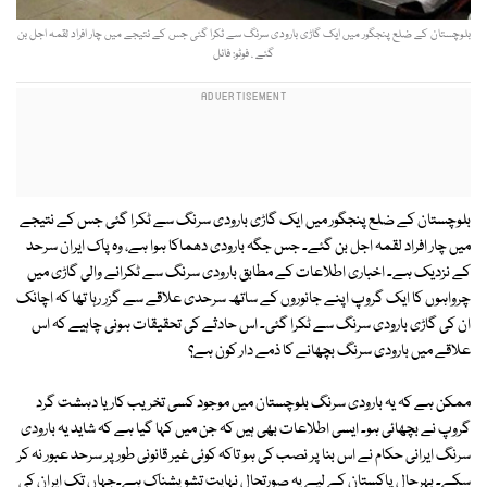
بلوچستان کے ضلع پنجگور میں ایک گاڑی بارودی سرنگ سے ٹکرا گئی جس کے نتیجے میں چار افراد لقمہ اجل بن
گئے . فوٹو: فائل
بلوچستان کے ضلع پنجگور میں ایک گاڑی بارودی سرنگ سے ٹکرا گئی جس کے نتیجے
میں چار افراد لقمہ اجل بن گئے۔ جس جگہ بارودی دھماکا ہوا ہے، وہ پاک ایران سرحد
کے نزدیک ہے۔ اخباری اطلاعات کے مطابق بارودی سرنگ سے ٹکرانے والی گاڑی میں
چرواہوں کا ایک گروپ اپنے جانوروں کے ساتھ سرحدی علاقے سے گزر رہا تھا کہ اچانک
ان کی گاڑی بارودی سرنگ سے ٹکرا گئی۔ اس حادثے کی تحقیقات ہونی چاہیے کہ اس
علاقے میں بارودی سرنگ بچھانے کا ذمے دار کون ہے؟
ممکن ہے کہ یہ بارودی سرنگ بلوچستان میں موجود کسی تخریب کار یا دہشت گرد
گروپ نے بچھائی ہو۔ ایسی اطلاعات بھی ہیں کہ جن میں کہا گیا ہے کہ شاید یہ بارودی
سرنگ ایرانی حکام نے اس بنا پر نصب کی ہو تاکہ کوئی غیر قانونی طور پر سرحد عبور نہ کر
سکے۔ بہرحال پاکستان کے لیے یہ صورتحال نہایت تشویشناک ہے۔جہاں تک ایران کی