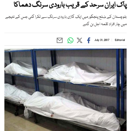
پاک ایران سرحد کے قریب بارودی سرنگ دھماکا
بلوچستان کے ضلع پنجگور میں ایک گاڑی بارودی سرنگ سے ٹکرا گئی جس کے نتیجے
میں چار افراد لقمہ اجل بن گئے
July 31, 2017
Editorial