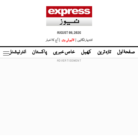
AUGUST 08, 2026
اشتہار لگائیں |
لائیو ٹی وی
| آج کا اخبار
صفحۂ اول
تازہ ترین
کھیل
خاص خبریں
پاکستان
انٹر نیشنل
ٹا