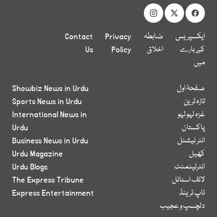
ایکسپریس
ضابطہ
Privacy
Contact
کے بارے
اخلاق
Policy
Us
میں
صفحۂ اول
Showbiz News in Urdu
تازہ ترین
Sports News in Urdu
غزہ لہو لہو
International News in
پاکستان
Urdu
انٹر نیشنل
Business News in Urdu
کھیل
Urdu Magazine
انٹرٹینمنٹ
Urdu Blogs
لائف اسٹائل
The Express Tribune
ٹاپ ٹرینڈ
Express Entertainment
دلچسپ و عجیب