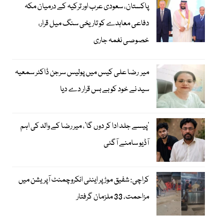
پاکستان، سعودی عرب اور ترکیہ کے درمیان مکہ
دفاعی معاہدے کو تاریخی سنگ میل قرار،
خصوصی نغمہ جاری
میر رضا علی کیس میں پولیس سرجن ڈاکٹر سمعیہ
سید نے خود کو بے بس قرار دے دیا
’پیسے جلد ادا کر دوں گا‘، میر رضا کے والد کی اہم
آڈیو سامنے آگئی
کراچی: شفیق موڑ پر اینٹی انکروچمنٹ آپریشن میں
مزاحمت، 33 ملزمان گرفتار