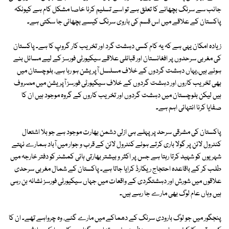
جانب سے سرنگ بچھانے کا تعلق ہے تو اسے تسلیم کرنا خاصا مشکل کام ہے کیونکہ
پاکستان کے علاقے میں اس قسم کی باروی سرنگ کیسے بچھائی جا سکتی ہے۔
زیادہ امکان یہی ہے کہ یہ کام کسی دہشت گرد اور تخریب کار گروپ کا ہے۔ پاکستان
کی مغربی سرحدوں پر افغانستان اور قبائلی علاقے سیکیورٹی فورسز کے لیے مسائل بنے
ہوئے ہیں،یہاں دہشت گردوں کے خلاف مسلسل آپریشن ہو رہا ہے، بلوچستان میں
بھی تخریب کاروں اور دہشت گردوں کے خلاف سیکیورٹی فورسز آپریشن میں مصروف
ہیں لیکن بلوچستان میں دہشت گردوں اور تخریب کاروں کے گروہ موجود ہیں ان کا
صفایا کرنا انتہائی اہم ہے۔
پاکستان کی مشرقی سرحد پر پہلے ہی ازلی دشمن بھارت موجود ہے جو بلا اشتعال
کنٹرول لائن پر گولا باری کرتے ہوئے کنٹرول لائن کے قرب و جوار میں آباد ہمارے نہتے
شہریوں کو شہید کرتا رہتا ہے جس پر اکثر و بیشتر بھارتی ہائی کمشنر کو دفتر خارجہ میں
طلب کر کے باقاعدہ احتجاج ریکارڈ کرایا جاتا ہے۔ پاکستان کے شمال مغربی سرحدی
علاقوں میں شورش اور دہشتگردی کے واقعات میں جہاں سیکیورٹی فورسز نشانہ بن رہی
ہیں وہاں عام لوگ بھی مارے جا رہے ہیں۔
پنجگور میں جو لوگ بارودی سرنگ کے دھماکے میں مارے گئے، وہ چرواہے تھے۔ ان کا