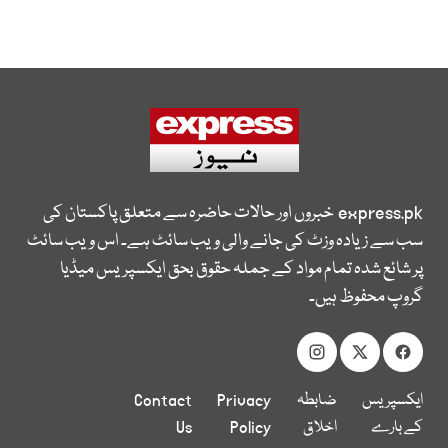
express.pk
خبروں اور حالات حاضرہ سے متعلق پاکستان کی
سب سے زیادہ وزٹ کی جانے والی ویب سائٹ ہے۔ اس ویب سائٹ
پر شائع شدہ تمام مواد کے جملہ حقوق بحق ایکسپریس میڈیا
گروپ محفوظ ہیں۔
ایکسپریس
ضابطہ
Privacy
Contact
کے بارے
اخلاق
Policy
Us