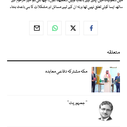
میں شمولیت میں اپنے لیے باعثِ توہین سمجھتا ہوں۔ اچھا ہی ہوا میرا مرحوم کے
ساتھ ایسا کوئی تعلق نہیں تھا ورنہ ان کے لیے مسائل اور مشکلات کا ہی باعث بنتا۔
متعلقہ
مکہ مشترکہ دفاعی معاہدہ
’’ جمہوریت‘‘