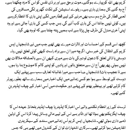
کریم بھی اللہ کو پیارے ہوگئے۔ موت برحق ہے اور ہر ذی نفس کو اس کا مزہ چکھنا ہے۔
آج وہ گئے،کل ہماری باری ہے۔ ریلوے اسٹیشن کے ٹکٹ گھر پر لگی مسافروں کی
لمبی قطار کی طرح ہم سب بھی مرنے کے لیے قطار میں لگے اپنی باری کا انتظارکررہے
ہیں۔ کوئی نہیں جانتا اس کی باری کب آئے گی، بس جب کسی کی باری آجاتی ہے اور وہ
اپنی آخری منزل کی طرف چل پڑتا ہے تب ہمیں پتہ چلتا ہے کہ لو وہ بھی گیا۔
کچھ اسی قسم کے احساسات اور تاثرات میرے بھی تھے جب میں نے شاہجہاں ایس
کریم کے انتقال کی خبر سنی، اگرچہ میرا ان سے براہ راست کبھی کوئی تعلق نہیں رہا۔
دوستی یا ذاتی تعلق کا دعویٰ تو دورکی بات ہے میری کبھی ان سے بالمشافہ ملاقات بھی
نہیں ہوئی، پھر بھی آج ان سے متعلق باتوں اور یادوں کو اپنے کالم کا موضوع بنا رہا ہوں،
ہے نا عجیب بات! شاہجہاں صاحب سے میرا غائبانہ تعارف سب سے پہلے ایک
دوست کے توسط سے ہوا جو کسی زمانے میں ایک اخبار میں ہمارے ساتھ بطور رپورٹر
کام کرتے تھے اور بینظیر بھٹو کے پہلے دور حکومت میں اْسی اخبار کے چیف ایڈیٹر بن
گئے تھے۔
ٹرسٹ کے زیر انتظام نکلنے والے اس اخبارکا ایڈیٹر یا چیف ایڈیٹر بلحاظ عہدہ اس کا
چیف ایگزیکٹو بھی ہوتا تھا اور ظاہر ہے اس کے لیے مالی وسائل پیدا کرنا اس کی اولین
ذمے داری ہوتی تھی۔ شاہجہاں ایس کریم اْس زمانے میں سندھ کے سیکریٹری
انفارمیشن ہوا کرتے تھے۔ سرکاری اشتہارات تو ان کے کنٹرول میں تھے ہی کہ جس