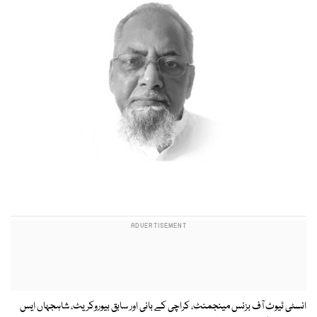
انسٹی ٹیوٹ آف بزنس مینجمنٹ، کراچی کے بانی اور سابق بیوروکریٹ، شاہجہاں ایس