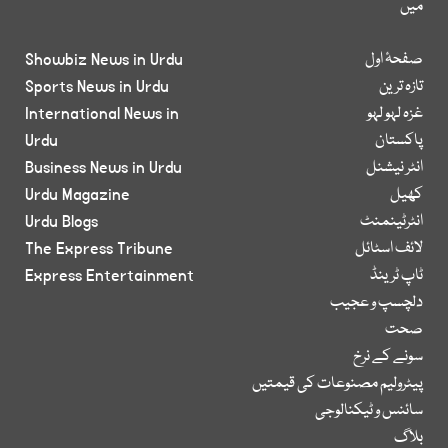
میں
صفحۂ اول
Showbiz News in Urdu
تازہ ترین
Sports News in Urdu
غزہ لہو لہو
International News in
پاکستان
Urdu
انٹر نیشنل
Business News in Urdu
کھیل
Urdu Magazine
انٹرٹینمنٹ
Urdu Blogs
لائف اسٹائل
The Express Tribune
ٹاپ ٹرینڈ
Express Entertainment
دلچسپ و عجیب
صحت
سونے کے نرخ
پیٹرولیم مصنوعات کی قیمتیں
سائنس و ٹیکنالوجی
بلاگ