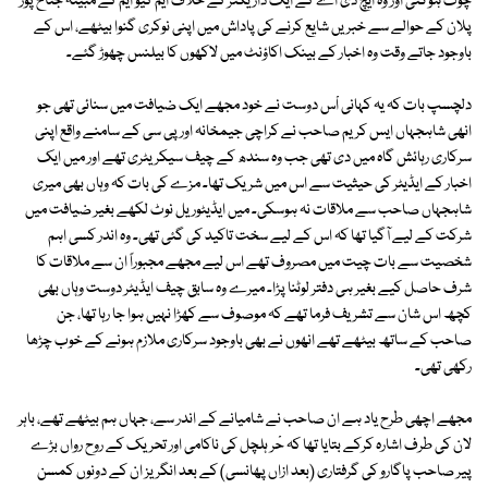
چوک ہوگئی اور وہ ایچ ڈی اے کے ایک ڈاریکٹر کے خلاف ایم کیو ایم کے مبینہ جناح پور
پلان کے حوالے سے خبریں شایع کرنے کی پاداش میں اپنی نوکری گنوا بیٹھے، اس کے
باوجود جاتے وقت وہ اخبار کے بینک اکاؤنٹ میں لاکھوں کا بیلنس چھوڑ گئے۔
دلچسپ بات کہ یہ کہانی اْس دوست نے خود مجھے ایک ضیافت میں سنائی تھی جو
انھی شاہجہاں ایس کریم صاحب نے کراچی جیمخانہ اور پی سی کے سامنے واقع اپنی
سرکاری رہائش گاہ میں دی تھی جب وہ سندھ کے چیف سیکریٹری تھے اور میں ایک
اخبار کے ایڈیٹر کی حیثیت سے اس میں شریک تھا۔ مزے کی بات کہ وہاں بھی میری
شاہجہاں صاحب سے ملاقات نہ ہوسکی۔ میں ایڈیٹوریل نوٹ لکھے بغیر ضیافت میں
شرکت کے لیے آگیا تھا کہ اس کے لیے سخت تاکید کی گئی تھی۔ وہ اندر کسی اہم
شخصیت سے بات چیت میں مصروف تھے اس لیے مجھے مجبوراً ان سے ملاقات کا
شرف حاصل کیے بغیر ہی دفتر لوٹنا پڑا۔ میرے وہ سابق چیف ایڈیٹر دوست وہاں بھی
کچھ اس شان سے تشریف فرما تھے کہ موصوف سے کھڑا نہیں ہوا جا رہا تھا، جن
صاحب کے ساتھ بیٹھے تھے انھوں نے بھی باوجود سرکاری ملازم ہونے کے خوب چڑھا
رکھی تھی۔
مجھے اچھی طرح یاد ہے ان صاحب نے شامیانے کے اندر سے، جہاں ہم بیٹھے تھے، باہر
لان کی طرف اشارہ کرکے بتایا تھا کہ حْر ہلچل کی ناکامی اور تحریک کے روح رواں بڑے
پیر صاحب پاگارو کی گرفتاری (بعد ازاں پھانسی) کے بعد انگریز ان کے دونوں کمسن