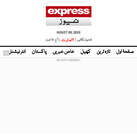
AUGUST 09, 2026
اشتہار لگائیں |
لائیو ٹی وی
| آج کا اخبار
صفحۂ اول
تازہ ترین
کھیل
خاص خبریں
پاکستان
انٹر نیشنل
ٹا