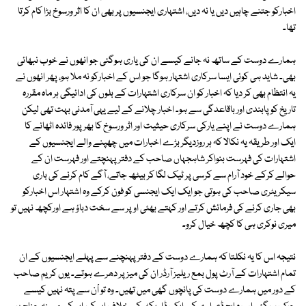
اخبارکو جتنے چاہیں دیں یا نہ دیں، اشتہاری ایجنسیوں پر بھی ان کا اثر ورسوخ بڑا کام کرتا
تھا۔
ہمارے دوست کے ساتھ نہ جانے کیسے ان کی یاری ہوگئی جو انھوں نے خوب نبھائی
بھی۔ شاید ہی کوئی ایسا سرکاری اشتہار ہوگا جو اس کے اخبارکو نہ ملا ہو، پھر انھوں نے
یہ انتظام بھی کر دیا کہ اخبار کو ان سرکاری اشتہارات کے بلوں کی ادائیگی ہر ماہ مقررہ
تاریخ کو پابندی اور باقاعدگی سے ہو۔ اخبار چلانے کے لیے یہی آمدنی بہت تھی لیکن
ہمارے دوست نے اپنے یارکی سرکاری حیثیت اور اثر ورسوخ کا بھرپور فائدہ اٹھانے کا
ایک اور طریقہ یہ نکالا کہ ہر روزدیگر بڑے اخبارات میں چھپنے والے ایجنسیوں کے
اشتہارات کی فہرست بنواکر شاہجہاں صاحب کے دفتر پہنچتے اور فہرست ان کے
حوالے کرکے خود آرام سے کرسی پر ٹیک لگا کر بیٹھ جاتے، آگے کام کرنے کی باری
سیکریٹری صاحب کی ہوتی جو ایک ایک ایجنسی کو فون کرکے وہ اشتہار اس اخبارکو
بھی جاری کرنے کی فرمائش کرتے اور کہتے بھئی اوپر سے سخت دباؤ ہے اورکچھ نہیں تو
میری نوکری ہی کا کچھ خیال کرو۔
نتیجہ اس کا یہ نکلتا کہ ہمارے دوست کے دفتر پہنچنے سے پہلے ایجنسیوں کے ان
تمام اشتہارات کے آرٹ پول بمع ریلیز آرڈر ان کی میز پر دھرے ہوتے۔ یوں کریم صاحب
کے دور میں ہمارے دوست کی پانچوں گھی میں تھیں۔ وہ تو اْن سے پتہ نہیں کیسے