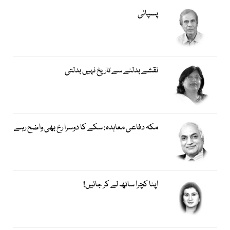
پسپائی
نقشے بدلنے سے تاریخ نہیں بدلتی
مکہ دفاعی معاہدہ: سکے کا دوسرا رخ بھی واضح رہے
اپنا کچرا ساتھ لے کر جائیں!