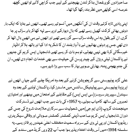
صاحبزادوں کو یرغمال بناکر لندن بھیجنے کے لیے جب کراچی لائے تو انھیں کچھ
عرصہ اسی کوٹھی میں نظر بند رکھا گیا تھا۔
اپنی یادیں تازہ کرتے وقت ان کی آنکھوں میں آنسو تیر رہے تھے۔ انھوں نے بتایا کہ ایک بار
دونوں بھائی کرکٹ کھیل رہے تھے کہ بال دیوارکے اوپر سے ٹپہ کھاکر باہر سڑک پر جا
گری، ان کے بقول وہ اس وقت سڑک سے گزر رہے تھے اور انھوں نے ہی انھیں بال اٹھا کر
دی تھی جس پر دونوں بھائیوں نے با آواز بلند ان کا شکریہ ادا کیا اور ہاتھ ہلاکر اظہارِ
خیرسگالی کرنا بھی نہیں بھولے۔ تو ہم بات کر رہے تھے شاہجہاں ایس کریم کی جنہوں
نے پاکستان ٹیلی ویژن کے چیئرپرسن کی حیثیت سے بھی خدمات انجام دی تھیں۔ ان
کی جنم بھومی پٹنہ، بھارتی صوبے بہار کا سب سے بڑا شہر ہے۔
علی گڑھ یونیورسٹی سے گریجویشن کرنے کے بعد وہ امریکا چلے گئے جہاں انھوں نے
ایریزونا یونیورسٹی سے پولیٹیکل سائنس میں ماسٹرز کیا۔ پاکستان لوٹنے کے بعد وہ
سینٹرل سپیریئر سروسز (سی ایس ایس) کے مقابلے کے امتحان میں بیٹھے اور امتیازی
نمبروں کے ساتھ کامیاب ہوئے۔ یہ 1957ء کی بات ہے جب انھوں نے ڈسٹرکٹ
مینجمنٹ گروپ (ڈی ایم جی) میں شمولیت سے سرکاری ملازمت شروع کی جس کے
دوران شاہجہاں ایس کریم صاحب ڈپٹی کمشنر، کمشنر، صوبائی اور وفاقی سیکریٹری،
ریڈیو پاکستان اور پی ٹی وی کے سربراہ سمیت مختلف اعلیٰ عہدوں پر فائز رہے۔ یہ
سلسلہ 1994ء میں اْس وقت اختتام پذیر ہوا جب آپ 22 ویں گریڈ میں سندھ کے