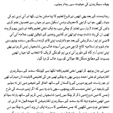
چیف سیکریٹری کی حیثیت سے ریٹائر ہوئے۔
ریٹائرمنٹ کے بعد بھی انھوں نے فروغ تعلیم کا اپنا مشن جاری رکھا اور آئی او بی ایم کی
بنیاد رکھی، جو اب کراچی کا معروف بزنس اسکول ہے اور جہاں سے تحصیل علم کرنے
والوں کی تعداد 7 ہزار سے تجاوز کر چکی ہے۔ وہ ایک اعلیٰ تعلیم یافتہ اور ذہین بیوروکریٹ
تھے، ان کی یاد داشت بہت تیز تھی اور کتابیں پڑھنے کے شوقین تھے۔ علامہ آئی آئی
قاضی اور ایم اے قریشی کے بعد جو بالترتیب اپنی قائم کردہ درسگاہوں سندھ یونیورسٹی
جام شورو اور اسلامیہ کالج کراچی میں ہی آسودہ خاک ہیں، شاہجہاں ایس کریم نے بھی
اپنی ابدی آرام گاہ کے طور پر آئی او بی ایم کورنگی کریک کا انتخاب کیا جہاں انھیں
وصیت کے مطابق منگل 18 جولائی کو سپرد خاک کر دیا گیا۔
میں نے جان بوجھ کر انھیں اعلیٰ تعلیم یافتہ لکھا ہے کیونکہ سندھ کے سیکریٹری
انفارمیشن تو علی احمد بروہی بھی رہ چکے تھے جن کی تعلیمی قابلیت نان میٹرک تھی
اور جو ریاست خیرپور میرس کے پاکستان کے ساتھ الحاق کے نتیجے میں اہل نہ ہونے
کے باوجود اس اعلیٰ منصب تک پہنچے۔ سچی بات یہ ہے کہ اگر اپنے دوست کی طرح
(جس کا میں شروع میں ذکر کر چکا ہوں) میرا شاہجہاں ایس کریم کے ساتھ یارانہ ہوتا تو
میں انھیں مشورہ دیتا کہ وہ سندھ کے سیکریٹری انفارمیشن کا عہدہ قبول نہ کریں اور
احتجاجی نوٹ میں لکھیں کہ جس محکمے کا سربراہ ایک ان پڑھ آدمی رہ چکا ہو، اس