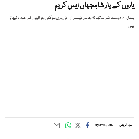
یاروں کے یار شاہجہاں ایس کریم
ہمارے دوست کے ساتھ نہ جانے کیسے ان کی یاری ہوگئی جو انھوں نے خوب نبھائی
بھی
سردار قریشی
August 03, 2017