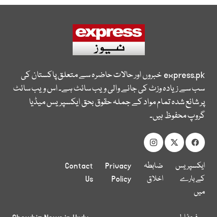
express.pk
خبروں اور حالات حاضرہ سے متعلق پاکستان کی
سب سے زیادہ وزٹ کی جانے والی ویب سائٹ ہے۔ اس ویب سائٹ
پر شائع شدہ تمام مواد کے جملہ حقوق بحق ایکسپریس میڈیا
گروپ محفوظ ہیں۔
ایکسپریس
ضابطہ
Privacy
Contact
کے بارے
اخلاق
Policy
Us
میں