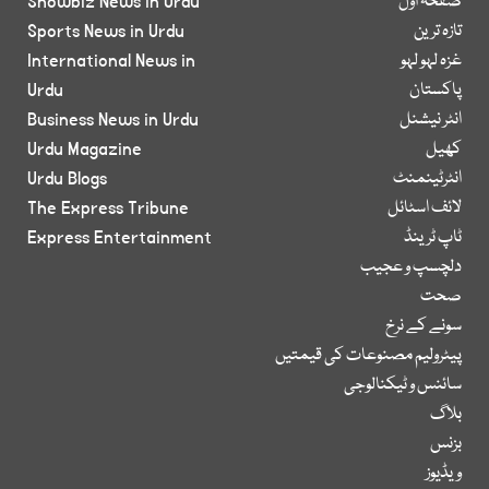
صفحۂ اول
Showbiz News in Urdu
تازہ ترین
Sports News in Urdu
غزہ لہو لہو
International News in
پاکستان
Urdu
انٹر نیشنل
Business News in Urdu
کھیل
Urdu Magazine
انٹرٹینمنٹ
Urdu Blogs
لائف اسٹائل
The Express Tribune
ٹاپ ٹرینڈ
Express Entertainment
دلچسپ و عجیب
صحت
سونے کے نرخ
پیٹرولیم مصنوعات کی قیمتیں
سائنس و ٹیکنالوجی
بلاگ
بزنس
ویڈیوز