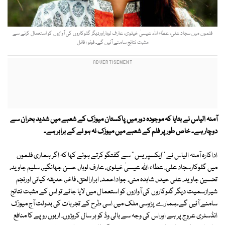
فلموں میں سجاد علی، عطاء اللہ عیسیٰ خیلوی، عارف لوہاراوردیگر گلوکاروں کی آوازوں کو استعمال کرنے سے
مثبت نتائج سامنے آئیں گے۔ فوٹو : فائل
آمنہ الیاس نے بتایا کہ موجودہ دور میں پاکستان میوزک کے شعبے میں شدید بحران سے
دوچار ہے۔ خاص طور پر فلم کے شعبے میں میوزک نہ ہو نے کے برابر ہے۔
اداکارہ آمنہ الیاس نے ''ایکسپریس'' سے گفتگو کرتے ہوئے کہا کہ اگر ہماری فلموں
میں گلوکارسجاد علی، عطاء اللہ عیسیٰ خیلوی، عارف لوہار، حسن جہانگیر، سلیم جاوید،
تحسین جاوید، علی حیدر، شاہدہ منی، جواداحمد، ابرارالحق، فاخر، حدیقہ کیانی اورنجم
شیرازسمیت دیگر گلوکاروں کی آوازوں کو استعمال میں لایا جائے تو اس کے مثبت نتائج
سامنے آئیں گے۔ہمارے پڑوسی ملک میں اسی طرح کے تجربات کی بدولت آج میوزک
انڈسٹری عروج پر ہے اوراس کی وجہ سے بالی وڈ کو ہر سال کروڑوں، اربوں روپے کا منافع