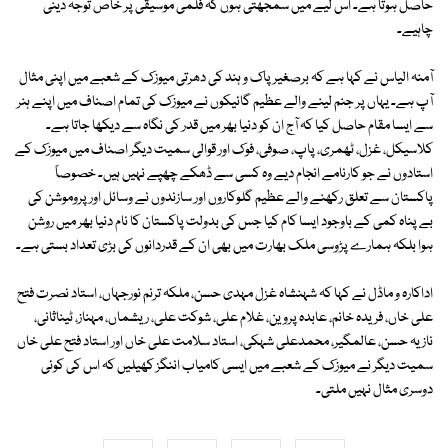
حاصل ہوتا ہے۔ اس لیے میں سمجھتی ہوں کہ فلمی موسیقی پر خاص توجہ دینی
چاہیے۔
آمنہ الیاس نے کہا ہے کہ برصغیر پاک و ہند کی دھرتی میوزک کے شعبے میں اپنی مثال
آپ ہے۔ یہاں پر جنم لینے والے عظیم گائیکوں نے میوزک کی تمام اصناف میں اپنے ہنر
سے ایسا مقام حاصل کیا کہ آج ان کو دنیا بھر میں قدر کی نگاہ سے دیکھا جاتا ہے۔
کلاسیکل، غزل، ٹھمری، پاپ، صوفی، فوک اور قوالی سمیت دیگر اصناف میں میوزک کے
استادوں نے جو کارنامے انجام دیے وہ کسی سے ڈھکے چھپے نہیں ہیں۔ خصوصاً
پاکستان سے تعلق رکھنے والے عظیم گلوکاروں اور سازندوں نے وسائل اور پروموشن کی
بے پناہ کمی کے باوجود ایسا کام کیا جس کی بدولت پاکستان کا نام دنیا بھر میں روشن
ہوا بلکہ ہمارے پڑوسی ملک بھارت میں بھی ان کے قدردانوں کی بڑی تعداد بستی ہے۔
اداکارہ و ماڈل نے کہا کہ شہنشاہ غزل مہدی حسن، ملکہ ترنم نورجہاں، استاد نصرت فتح
علی خاں، فریدہ خانم، عابدہ پروین، غلام علی، شوکت علی، ریشماں، مہناز، ٹیناثانی،
نازیہ حسن، عالمگیر، محمدعلی شہکی، استاد سلامت علی خاں اور استاد فتح علی خاں
سمیت دیگر نے میوزک کے شعبے میں ایسی کامیاب اننگز کھیلیں کہ اس کی کوئی
دوسری مثال نہیں ملتی۔