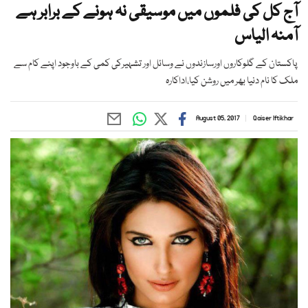
آج کل کی فلموں میں موسیقی نہ ہونے کے برابر ہے
آمنہ الیاس
پاکستان کے گلوکاروں اورسازندوں نے وسائل اور تشہیرکی کمی کے باوجود اپنے کام سے
ملک کا نام دنیا بھر میں روشن کیا،اداکارہ
August 05, 2017
Qaiser Iftikhar