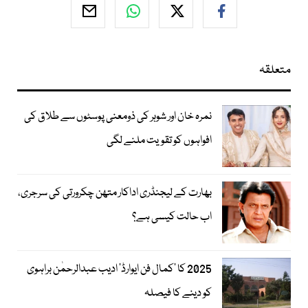
متعلقہ
نمرہ خان اور شوہر کی ذومعنی پوسٹوں سے طلاق کی
افواہوں کو تقویت ملنے لگی
بھارت کے لیجنڈری اداکار متھن چکرورتی کی سرجری،
اب حالت کیسی ہے؟
2025 کا ’کمال فن ایوارڈ‘ ادیب عبدالرحمٰن براہوی
کو دینے کا فیصلہ