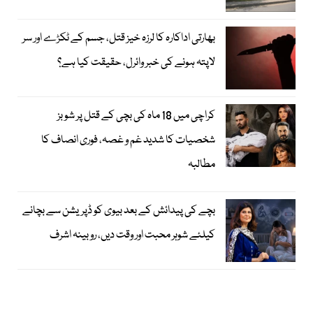
بھارتی اداکارہ کا لرزہ خیز قتل، جسم کے ٹکڑے اور سر
لاپتہ ہونے کی خبر وائرل، حقیقت کیا ہے؟
کراچی میں 18 ماہ کی بچی کے قتل پر شوبز
شخصیات کا شدید غم و غصہ، فوری انصاف کا
مطالبہ
بچے کی پیدائش کے بعد بیوی کو ڈپریشن سے بچانے
کیلئے شوہر محبت اور وقت دیں، روبینہ اشرف