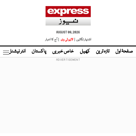
AUGUST 08, 2026
اشتہار لگائیں |
لائیو ٹی وی
| آج کا اخبار
صفحۂ اول
تازہ ترین
کھیل
خاص خبریں
پاکستان
انٹر نیشنل
ٹا