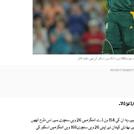
 توڑ ڈالا۔
یہ ان کی 154 ون ڈے اننگز میں 26 ویں سنچری ہے، اس طرح انھوں
نے کم اننگز میں 26 سنچریاں مکمل کرنے کا ویرات کوہلی کا ریکارڈ چھین لیا ہے، بھارتی کپتان نے اپنی 26 ویں سنچری166 ویں اننگز میں اسکور کی