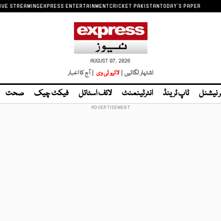
IVE STREAMING
EXPRESS ENTERTAINMENT
CRICKET PAKISTAN
TODAY'S PAPER
AUGUST 07, 2026
اشتہار لگائیں |
لائیو ٹی وی
| آج کا اخبار
ر نیشنل
ٹاپ ٹرینڈ
انٹرٹینمنٹ
لائف اسٹائل
فیکٹ چیک
صحت