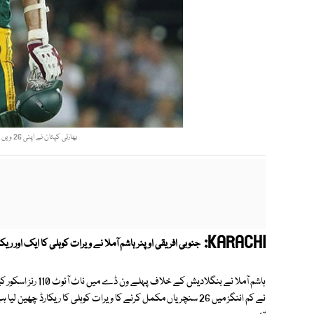
بھارتی کپتان نے اپنی 26 ویں سنچری166 ویں اننگز میں اسکور کی تھی۔ فوٹو؛ فائل
KARACHI:
جنوبی افریقی اوپنر ہاشم آملا نے ویرات کوہلی کا ایک اور ریکارڈ
ہاشم آملا نے بنگلادیش کے خلاف پہلے ون ڈے میں ناٹ آئوٹ 110 رنز اسکور کیے۔