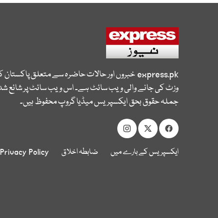
express.pk
خبروں اور حالات حاضرہ سے متعلق پاکستان 
وزٹ کی جانے والی ویب سائٹ ہے۔ اس ویب سائٹ پر شائع شدہ
جملہ حقوق بحق ایکسپریس میڈیا گروپ محفوظ ہیں۔
ایکسپریس کے بارے میں
ضابطہ اخلاق
Privacy Policy