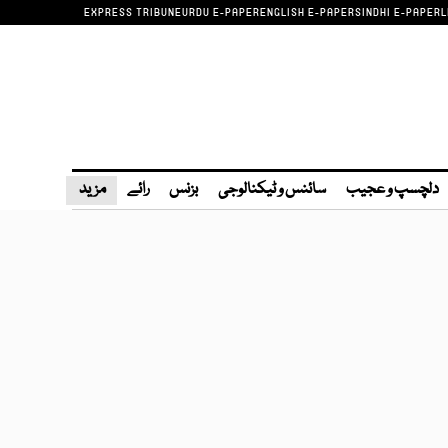
EXPRESS TRIBUNE
URDU E-PAPER
ENGLISH E-PAPER
SINDHI E-PAPER
L
دلچسپ و عجیب
سائنس و ٹیکنالوجی
بزنس
رائے
مزید