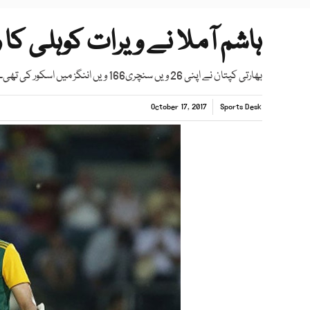
ہاشم آملا نے ویرات کوہلی کا 
بھارتی کپتان نے اپنی 26 ویں سنچری166 ویں اننگز میں اسکور کی تھی۔
October 17, 2017
Sports Desk