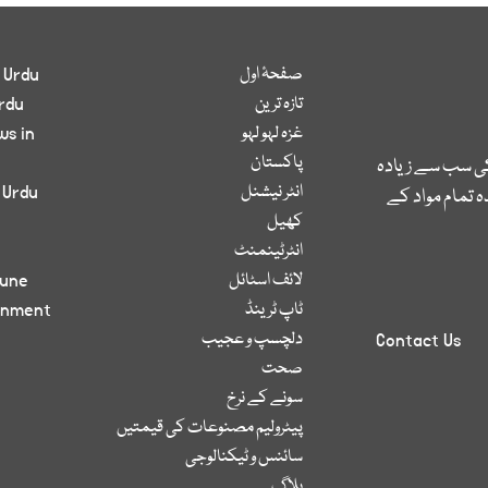
صفحۂ اول
 Urdu
تازہ ترین
rdu
غزہ لہو لہو
ws in
پاکستان
کی سب سے زیادہ
انٹر نیشنل
 Urdu
 تمام مواد کے
کھیل
انٹرٹینمنٹ
لائف اسٹائل
bune
ٹاپ ٹرینڈ
inment
دلچسپ و عجیب
Contact Us
صحت
سونے کے نرخ
پیٹرولیم مصنوعات کی قیمتیں
سائنس و ٹیکنالوجی
بلاگ