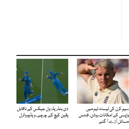
سیم کرن کی ٹیسٹ ٹیم میں
دی ہنڈریڈ: ول جیکس کے ناقابل
واپسی کے امکانات روشن، فٹنس
یقین کیچ کے چرچے، ویڈیو وائرل
مسائل آڑے آ گئے