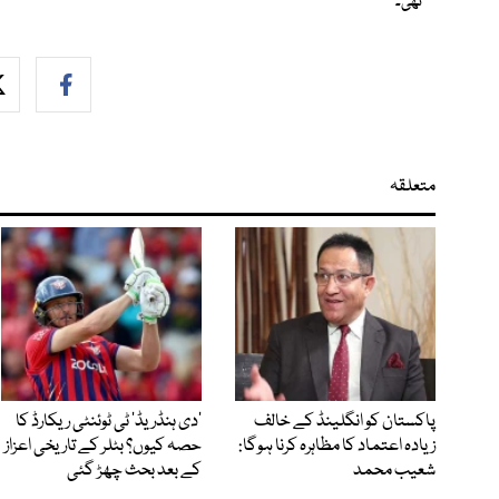
تھی۔
متعلقہ
پاکستان کو انگلینڈ کے خالف
’دی ہنڈریڈ‘ ٹی ٹوئنٹی ریکارڈ کا
زیادہ اعتماد کا مظاہرہ کرنا ہوگا:
حصہ کیوں؟ بٹلر کے تاریخی اعزاز
شعیب محمد
کے بعد بحث چھڑ گئی