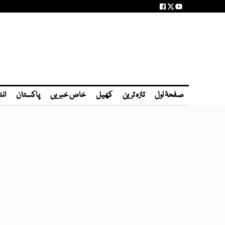
صفحۂ اول
تازہ ترین
کھیل
خاص خبریں
پاکستان
انٹ