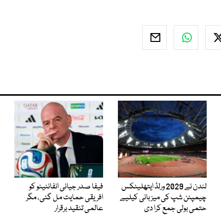
لندن نے 2029 ورلڈ ایتھلیٹکس
فیفا صدر جیانی انفانٹینو کو
چیمپئن شپ کی میزبانی کیلیے
افریقی حمایت مل گئی، مگر
حتمی بولی جمع کرا دی
عالمی تنقید برقرار