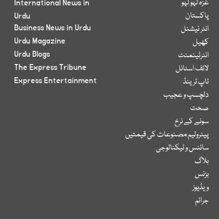
غزہ لہو لہو
International News in
پاکستان
Urdu
Business News in Urdu
انٹر نیشنل
Urdu Magazine
کھیل
Urdu Blogs
انٹرٹینمنٹ
The Express Tribune
لائف اسٹائل
Express Entertainment
ٹاپ ٹرینڈ
دلچسپ و عجیب
صحت
سونے کے نرخ
پیٹرولیم مصنوعات کی قیمتیں
سائنس و ٹیکنالوجی
بلاگ
بزنس
ویڈیوز
جرائم