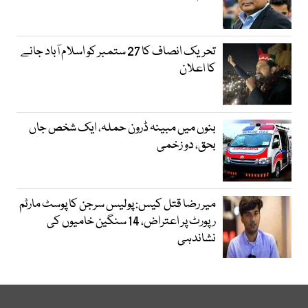
تحریک انصاف کا 27 ستمبر کو اسلام آباد جانے
کا اعلان
بنوں میں مبینہ ڈرون حملہ، ایک شخص جاں
بحق، دو زخمی
میر رضا قتل کیس: پولیس سرجن کا پوسٹ مارٹم
رپورٹ پر اعتراض، 14 سنگین خامیوں کی
نشاندہی