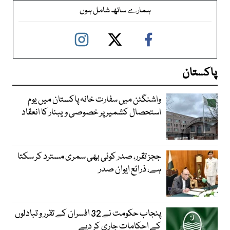
ہمارے ساتھ شامل ہوں
پاکستان
واشنگٹن میں سفارت خانہ پاکستان میں یوم
استحصال کشمیر پر خصوصی ویبنار کا انعقاد
ججز تقرر، صدر کوئی بھی سمری مسترد کر سکتا
ہے، ذرائع ایوان صدر
پنجاب حکومت نے 32 افسران کے تقرر و تبادلوں
کے احکامات جاری کر دیے