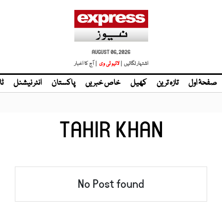
AUGUST 06, 2026
اشتہار لگائیں |
لائیو ٹی وی
| آج کا اخبار
صفحۂ اول
تازہ ترین
کھیل
خاص خبریں
پاکستان
انٹر نیشنل
ٹا
TAHIR KHAN
No Post found