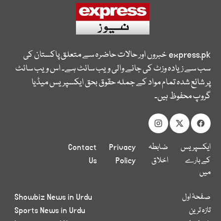
express.pk
خبروں اور حالات حاضرہ سے متعلق پاکستان کی
سب سے زیادہ وزٹ کی جانے والی ویب سائٹ ہے۔ اس ویب سائٹ
پر شائع شدہ تمام مواد کے جملہ حقوق بحق ایکسپریس میڈیا
گروپ محفوظ ہیں۔
ایکسپریس
ضابطہ
Privacy
Contact
کے بارے
اخلاق
Policy
Us
میں
صفحۂ اول
Showbiz News in Urdu
تازہ ترین
Sports News in Urdu