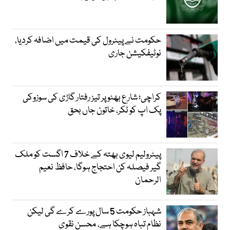
حکومت نے پیٹرول کی قیمت میں اضافہ کردیا،
نوٹیفکیشن جاری
کراچی؛ شارع بھٹو پر تیز رفتار گاڑی کی سوزوکی
پک اپ کو ٹکر، خاتون جاں بحق
پیٹرولیم لیوی بھتہ کے خلاف 7 اگست کو ملک
گیر فیصلہ کن احتجاج ہوگا، حافظ نعیم
الرحمان
شہباز حکومت 5 سال پورے کرے گی لیکن
نظام تباہ ہوچکا ہے، محسن نقوی