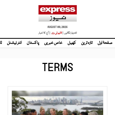
AUGUST 09, 2026
اشتہار لگائیں |
لائیو ٹی وی
| آج کا اخبار
صفحۂ اول
تازہ ترین
کھیل
خاص خبریں
پاکستان
انٹر نیشنل
ٹا
TERMS