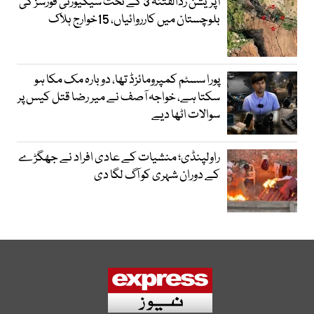
آپریشن ردالفتنہ 3 کے تحت سیکیورٹی فورسز کی
بلوچستان میں کارروائیاں، 15خوارج ہلاک
پورا سسٹم کمپرومائزڈ تھا، دوبارہ مک مکا ہو
سکتا ہے، خواجہ آصف نے میر رضا قتل کیس پر
سوالات اٹھا دیے
راولپنڈی؛ منشیات کے عادی افراد نے جھگڑے
کے دوران شہری کو آگ لگا دی