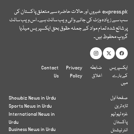
express.pk
خبروں اور حالات حاضرہ سے متعلق پاکستان کی
سب سے زیادہ وزٹ کی جانے والی ویب سائٹ ہے۔ اس ویب سائٹ
پر شائع شدہ تمام مواد کے جملہ حقوق بحق ایکسپریس میڈیا
گروپ محفوظ ہیں۔
ایکسپریس
ضابطہ
Privacy
Contact
کے بارے
اخلاق
Policy
Us
میں
صفحۂ اول
Showbiz News in Urdu
تازہ ترین
Sports News in Urdu
غزہ لہو لہو
International News in
پاکستان
Urdu
Business News in Urdu
انٹر نیشنل