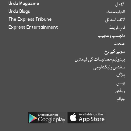
Urdu Magazine
کھیل
Urdu Blogs
انٹرٹینمنٹ
The Express Tribune
لائف اسٹائل
Express Entertainment
ٹاپ ٹرینڈ
دلچسپ و عجیب
صحت
سونے کے نرخ
پیٹرولیم مصنوعات کی قیمتیں
سائنس و ٹیکنالوجی
بلاگ
بزنس
ویڈیوز
جرائم