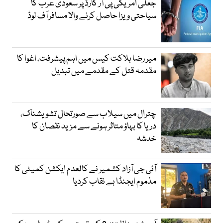
جعلی امریکی پی آر کارڈ پر سعودی عرب کا
سیاحتی ویزا حاصل کرنے والا مسافر آف لوڈ
میر رضا ہلاکت کیس میں اہم پیشرفت، اغوا کا
مقدمہ قتل کے مقدمے میں تبدیل
چترال میں سیلاب سے صورتحال تشویشناک،
دریا کا بہاؤ متاثر ہونے سے مزید نقصان کا
خدشہ
آئی جی آزاد کشمیر نے کالعدم ایکشن کمیٹی کا
مذموم ایجنڈا بے نقاب کردیا