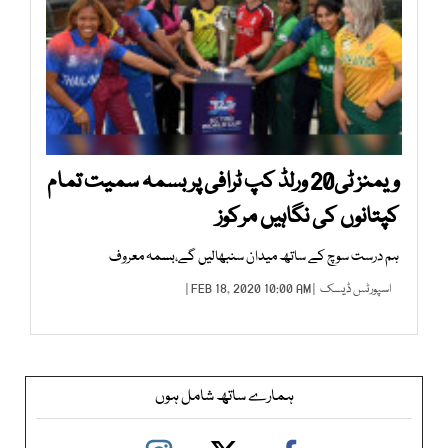
ویمنز ٹی20 ورلڈ کپ ٹرافی پر بسمہ سمیت تمام
کپتانوں کی نگاہیں مرکوز
ہم درست سوچ کے ساتھ میدان سنبھالیں گے،بسمہ معروف
اسپورٹس ڈیسک
| FEB 18, 2020 10:00 AM |
ہمارے ساتھ شامل ہوں