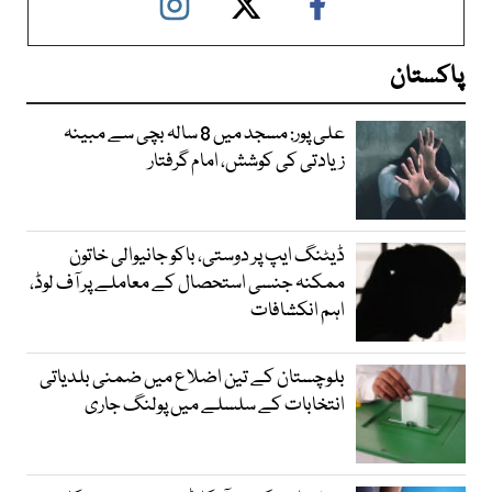
پاکستان
علی پور: مسجد میں 8 سالہ بچی سے مبینہ
زیادتی کی کوشش، امام گرفتار
ڈیٹنگ ایپ پر دوستی، باکو جانیوالی خاتون
ممکنہ جنسی استحصال کے معاملے پر آف لوڈ،
اہم انکشافات
بلوچستان کے تین اضلاع میں ضمنی بلدیاتی
انتخابات کے سلسلے میں پولنگ جاری