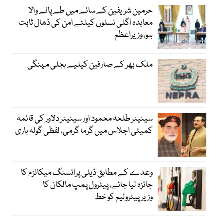
حرمین شریفین کے سائے میں طے پانے والا
معاہدہ اگلی نسلوں کیلئے امن کی ڈھال ثابت
ہو، وزیراعظم
ملک بھر کے صارفین کیلیے بجلی مہنگی
سینیٹر طلحہ محمود اور سینیٹر دلاور کی قائمہ
کمیٹی اجلاس میں گرما گرمی، لفظی گولہ باری
وعدے کے مطابق ڈیلی پرائسنگ میکانزم کا
جائزہ لیا جائے، پیٹرول پمپ مالکان کا
وزیرپیٹرولیم کو خط