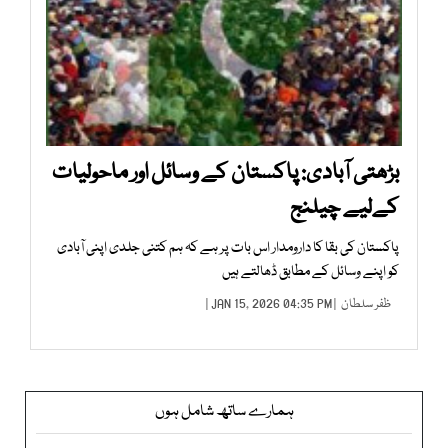
بڑھتی آبادی: پاکستان کے وسائل اور ماحولیات
کےلیے چیلنج
پاکستان کی بقا کا دارومدار اس بات پر ہے کہ ہم کتنی جلدی اپنی آبادی
کو اپنے وسائل کے مطابق ڈھالتے ہیں
ظفر سلطان
| JAN 15, 2026 04:35 PM |
ہمارے ساتھ شامل ہوں