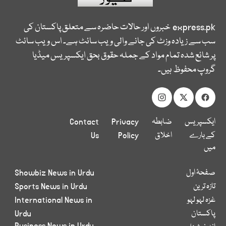
express.pk
خبروں اور حالات حاضرہ سے متعلق پاکستان کی
سب سے زیادہ وزٹ کی جانے والی ویب سائٹ ہے۔ اس ویب سائٹ
پر شائع شدہ تمام مواد کے جملہ حقوق بحق ایکسپریس میڈیا
گروپ محفوظ ہیں۔
ایکسپریس
ضابطہ
Privacy
Contact
کے بارے
اخلاق
Policy
Us
میں
صفحۂ اول
Showbiz News in Urdu
تازہ ترین
Sports News in Urdu
غزہ لہو لہو
International News in
پاکستان
Urdu