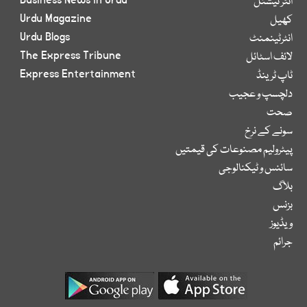
Business News in Urdu
انٹر نیشنل
Urdu Magazine
کھیل
Urdu Blogs
انٹرٹینمنٹ
The Express Tribune
لائف اسٹائل
Express Entertainment
ٹاپ ٹرینڈ
دلچسپ و عجیب
صحت
سونے کے نرخ
پیٹرولیم مصنوعات کی قیمتیں
سائنس و ٹیکنالوجی
بلاگ
بزنس
ویڈیوز
جرائم