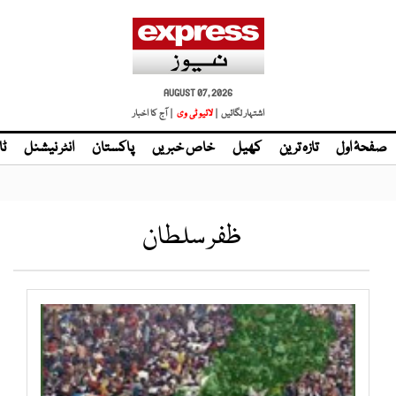
AUGUST 07, 2026
اشتہار لگائیں |
لائیو ٹی وی
| آج کا اخبار
صفحۂ اول
تازہ ترین
کھیل
خاص خبریں
پاکستان
انٹر نیشنل
ٹا
ظفر سلطان