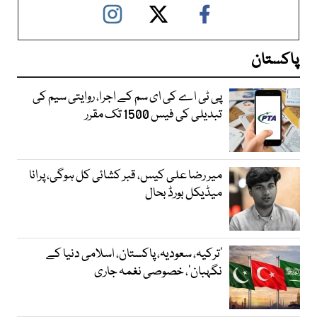
پاکستان
پی ٹی اے کی ای سم کے اجرا، روایتی سیم کی
تبدیلی کی فیس 1500 تک مقرر
میر رضا علی کیس، قبر کشائی کل ہوگی، پرانا
میڈیکل بورڈ بحال
‘ترکیہ، سعودیہ، پاکستان، اسلامی دنیا کے
نگہبان’، خصوصی نغمہ جاری