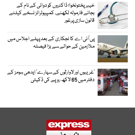
خیبرپختونخوا؛ ڈاکٹروں کو دوائی کے نام کے
بجائے فارمولہ لکھنے، کمپیوٹرائز نسخے کیلئے
قانون سازی پرغور
پی آئی اے کا نجکاری کے بعد پہلے اجلاس میں
ملازمین کے حوالے سے بڑا فیصلہ
’غریبوں اور لاوارثوں کے سہارے‘ ایدھی ہومز کے
دفتر میں 65 لاکھ روپے کی ڈکیتی