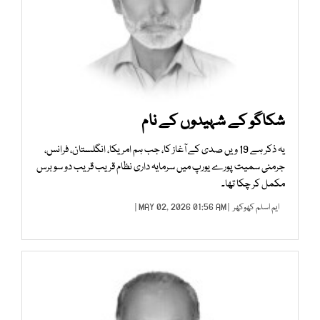
شکاگو کے شہیدوں کے نام
یہ ذکر ہے 19 ویں صدی کے آغاز کا، جب ہم امریکا، انگلستان، فرانس،
جرمنی سمیت پورے یورپ میں سرمایہ داری نظام قریب قریب دو سو برس
مکمل کر چکا تھا۔
ایم اسلم کھوکھر
| MAY 02, 2026 01:56 AM |