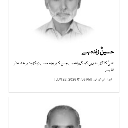
حسینؓ زندہ ہے
علیؓ کا گھرانہ بھی کیا گھرانہ ہے جس کا ہر بچہ جسے دیکھو شیر خدا نظر
آتا ہے
ایم اسلم کھوکھر
| JUN 26, 2026 01:50 AM |