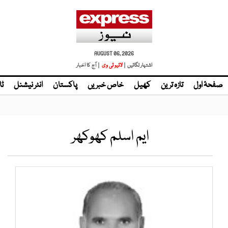
AUGUST 06, 2026
اشتہار لگائیں |
لائیو ٹی وی
| آج کا اخبار
صفحۂ اول
تازہ ترین
کھیل
خاص خبریں
پاکستان
انٹر نیشنل
ٹا
ایم اسلم کھوکھر