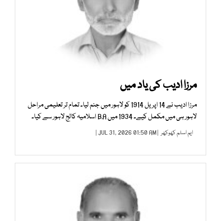
مرزا ادیب کی یاد میں
مرزا ادیب نے 14 اپریل 1914 کو لاہور میں جنم لیا۔ تمام تر تعلیمی مراحل
لاہور ہی میں مکمل کیے۔ 1934 میں B.A اسلامیہ کالج لاہور سے کیا۔
ایم اسلم کھوکھر
| JUL 31, 2026 01:50 AM |