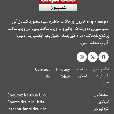
express.pk
خبروں اور حالات حاضرہ سے متعلق پاکستان کی
سب سے زیادہ وزٹ کی جانے والی ویب سائٹ ہے۔ اس ویب سائٹ
پر شائع شدہ تمام مواد کے جملہ حقوق بحق ایکسپریس میڈیا
گروپ محفوظ ہیں۔
ایکسپریس
ضابطہ
Privacy
Contact
کے بارے
اخلاق
Policy
Us
میں
صفحۂ اول
Showbiz News in Urdu
تازہ ترین
Sports News in Urdu
غزہ لہو لہو
International News in