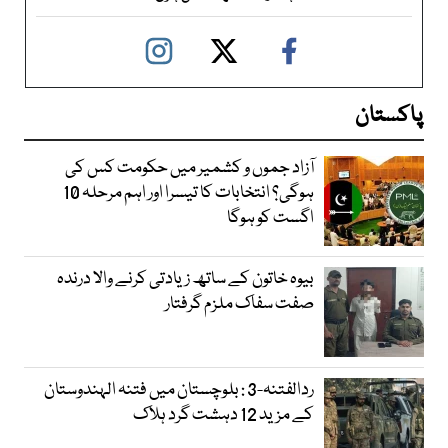
پاکستان
آزاد جموں و کشمیر میں حکومت کس کی
ہوگی؟ انتخابات کا تیسرا اور اہم مرحلہ 10
اگست کو ہوگا
بیوہ خاتون کے ساتھ زیادتی کرنے والا درندہ
صفت سفاک ملزم گرفتار
ردالفتنہ-3 : بلوچستان میں فتنہ الہندوستان
کے مزید 12 دہشت گرد ہلاک