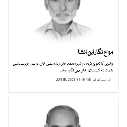
مزاح نگار ابن انشا
والدین کا تجویز کردہ نام شیر محمد خان ولد منشی خان، ذات راجپوت۔ اسی
باعث نام کے ساتھ خان بھی لگایا جاتا۔
ایم اسلم کھوکھر
| JUN 15, 2026 03:19 AM |