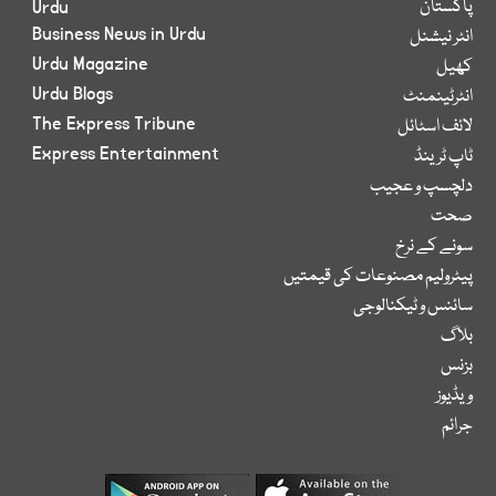
پاکستان
Urdu
Business News in Urdu
انٹر نیشنل
Urdu Magazine
کھیل
Urdu Blogs
انٹرٹینمنٹ
The Express Tribune
لائف اسٹائل
Express Entertainment
ٹاپ ٹرینڈ
دلچسپ و عجیب
صحت
سونے کے نرخ
پیٹرولیم مصنوعات کی قیمتیں
سائنس و ٹیکنالوجی
بلاگ
بزنس
ویڈیوز
جرائم