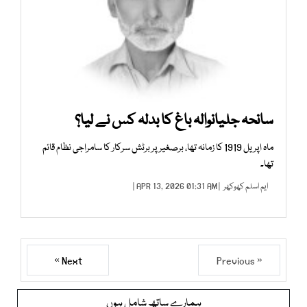
سانحہ جلیانوالہ باغ کا بدلہ کس نے لیا؟
ماہ اپریل 1919 کا زمانہ تھا، برصغیر پر برٹش سرکار کا سامراجی نظام قائم
تھا۔
ایم اسلم کھوکھر
| APR 13, 2026 01:31 AM |
Next »
« Previous
ہمارے ساتھ شامل ہوں