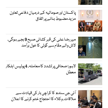
پاکستان اور صومالیہ کے درمیان دفاعی تعاون
مزید مضبوط بنانے پر اتفاق
میر رضا علی کی قبر کشائی صبح 9 بجے ہوگی،
لاش والے مقام سے گولی کا خول برآمد
لاہور؛ صحافی پر تشدد کا معاملہ، 4 پولیس اہلکار
معطل
آئی جی سندھ کا کراچی بار کی قیادت سے
ملاقات، وکلاء کا احتجاج ختم کرنے کا اعلان