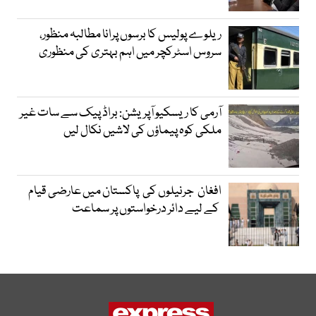
ریلوے پولیس کا برسوں پرانا مطالبہ منظور،
سروس اسٹرکچر میں اہم بہتری کی منظوری
آرمی کا ریسکیو آپریشن: براڈ پیک سے سات غیر
ملکی کوہ پیماؤں کی لاشیں نکال لیں
افغان جرنیلوں کی پاکستان میں عارضی قیام
کے لیے دائر درخواستوں پر سماعت