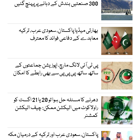
300 صنعتیں بندش کے دہانے پر پہنچ گئیں
بھارتی میڈیا پاکستان، سعودی عرب، ترکیہ
معاہدے کے دفاعی فوائد کا معترف
پی ٹی آئی لانگ مارچ، اپوزیشن جماعتوں کے
ساتھ ساتھ پی پی پی سے بھی رابطے کا امکان
دھرنے کا مسئلہ حل ہوا تو 20 یا 21 اگست کو
راولاکوٹ میں الیکشن ممکن: چیف الیکشن
کمشنر
پاکستان، سعودی عرب اور ترکیہ کے درمیان مکہ