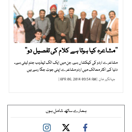
’’مشاعرہ کیا ہوتا ہے کلام کی تفصیل دو‘‘
مشاعرے اردو کی کہکشاں ہے، جن میں ایک الگ تہذیب جنم لیتی ہے۔
دنیا کے اکثر ممالک میں اردو مشاعرے اپنی جوت جگا رہے ہیں
جہانگیر خان
| APR 06, 2014 09:54 AM |
ہمارے ساتھ شامل ہوں