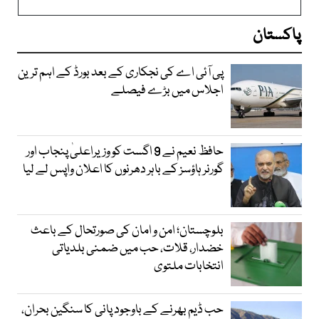
پاکستان
پی آئی اے کی نجکاری کے بعد بورڈ کے اہم ترین
اجلاس میں بڑے فیصلے
حافظ نعیم نے 9 اگست کو وزیراعلیٰ پنجاب اور
گورنر ہاؤسز کے باہر دھرنوں کا اعلان واپس لے لیا
بلوچستان؛ امن و امان کی صورتحال کے باعث
خضدار، قلات، حب میں ضمنی بلدیاتی
انتخابات ملتوی
حب ڈیم بھرنے کے باوجود پانی کا سنگین بحران،