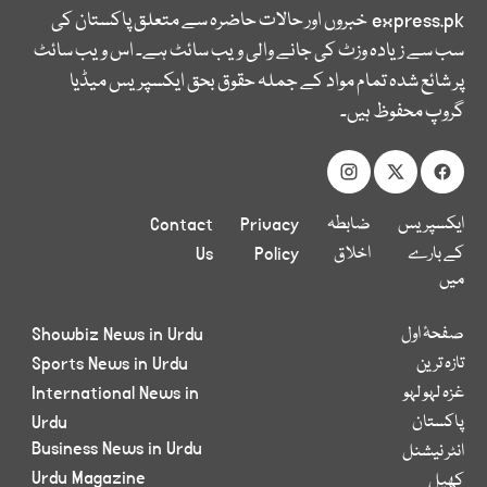
express.pk
خبروں اور حالات حاضرہ سے متعلق پاکستان کی
سب سے زیادہ وزٹ کی جانے والی ویب سائٹ ہے۔ اس ویب سائٹ
پر شائع شدہ تمام مواد کے جملہ حقوق بحق ایکسپریس میڈیا
گروپ محفوظ ہیں۔
ایکسپریس
ضابطہ
Privacy
Contact
کے بارے
اخلاق
Policy
Us
میں
صفحۂ اول
Showbiz News in Urdu
تازہ ترین
Sports News in Urdu
غزہ لہو لہو
International News in
پاکستان
Urdu
Business News in Urdu
انٹر نیشنل
Urdu Magazine
کھیل