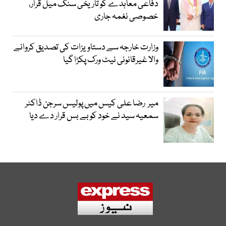
دفاعی معاہدے کو تاریخی سنگ میل قرار،
خصوصی نغمہ جاری
وزارت خارجہ سے دستاویزات کی تصدیق کروانے
والا غیرقانونی نیٹ ورک پکڑا گیا
میر رضا علی کیس میں پولیس سرجن ڈاکٹر
سمعیہ سید نے خود کو بے بس قرار دے دیا