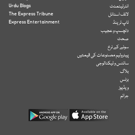
Urdu Blogs
انٹرٹینمنٹ
The Express Tribune
لائف اسٹائل
Express Entertainment
ٹاپ ٹرینڈ
دلچسپ و عجیب
صحت
سونے کے نرخ
پیٹرولیم مصنوعات کی قیمتیں
سائنس و ٹیکنالوجی
بلاگ
بزنس
ویڈیوز
جرائم