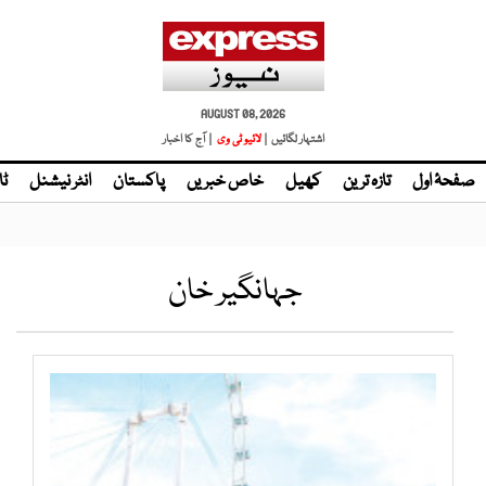
AUGUST 08, 2026
اشتہار لگائیں |
| آج کا اخبار
صفحۂ اول
تازہ ترین
کھیل
خاص خبریں
پاکستان
انٹر نیشنل
ٹا
جہانگیر خان