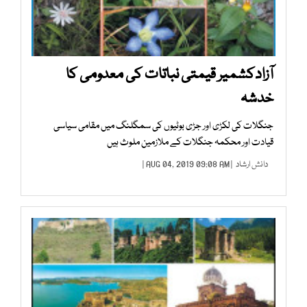
آزادکشمیر قیمتی نباتات کی معدومی کا
خدشہ
جنگلات کی لکڑی اور جڑی بوٹیوں کی سمگلنگ میں مقامی سیاسی
قیادت اور محکمہ جنگلات کے ملازمین ملوث ہیں
دانش ارشاد
| AUG 04, 2019 09:08 AM |