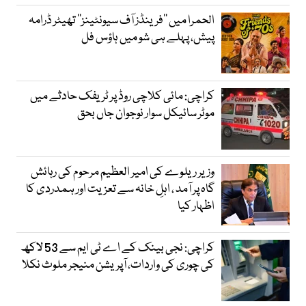
الحمرا میں ’’فرینڈز آف سیونٹینز‘‘ تھیٹر ڈرامہ
پیش، پہلے ہی شو میں ہاؤس فل
کراچی: مائی کلاچی روڈ پر ٹریفک حادثے میں
موٹر سائیکل سوار نوجوان جاں بحق
وزیر ریلوے کی امیر العظیم مرحوم کی رہائش
گاہ پر آمد ، اہلِ خانہ سے تعزیت اور ہمدردی کا
اظہار کیا
کراچی: نجی بینک کے اے ٹی ایم سے 53 لاکھ
کی چوری کی واردات، آپریشن منیجر ملوث نکلا