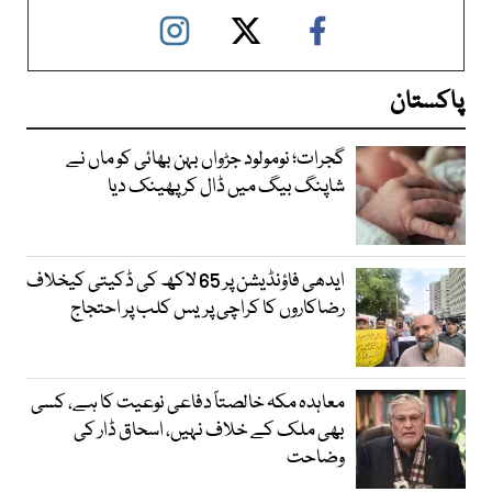
پاکستان
گجرات؛ نومولود جڑواں بہن بھائی کو ماں نے
شاپنگ بیگ میں ڈال کر پھینک دیا
ایدھی فاؤنڈیشن پر 65 لاکھ کی ڈکیتی کیخلاف
رضاکاروں کا کراچی پریس کلب پر احتجاج
معاہدہ مکہ خالصتاً دفاعی نوعیت کا ہے، کسی
بھی ملک کے خلاف نہیں، اسحاق ڈار کی
وضاحت