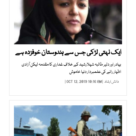
ایک نہتی لڑکی جس سے ہندوستان خوفزدہ ہے
بہادر اور دلیر طالبہ شہلارشید کے خلاف غداری کا مقدمہ لیکن آزادی
اظہار رائے کی علمبردار دنیا خاموش
دانش ارشاد
| OCT 12, 2019 10:16 AM |