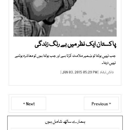
پاکستان ایک نظر میں بے رنگ زندگی
جب نہیں بولتا تو ضمیر ملامت کرتا ہے اور جب بولتا ہوں تو معاشرہ بولنے
نہیں دیتا۔
دانش ارشاد
| JAN 03, 2015 05:29 PM |
Next »
« Previous
ہمارے ساتھ شامل ہوں