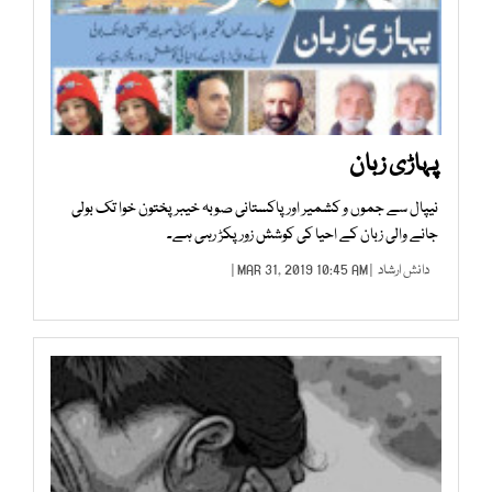
پہاڑی زبان
نیپال سے جموں و کشمیر اور پاکستانی صوبہ خیبرپختون خوا تک بولی
جانے والی زبان کے احیا کی کوشش زور پکڑ رہی ہے۔
دانش ارشاد
| MAR 31, 2019 10:45 AM |