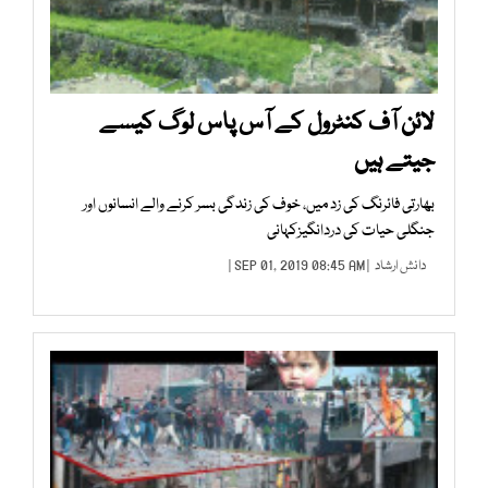
لائن آف کنٹرول کے آس پاس لوگ کیسے
جیتے ہیں
بھارتی فائرنگ کی زد میں، خوف کی زندگی بسر کرنے والے انسانوں اور
جنگلی حیات کی دردانگیزکہانی
دانش ارشاد
| SEP 01, 2019 08:45 AM |