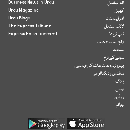
Business News in Urdu
انٹر نیشنل
Urdu Magazine
کھیل
Urdu Blogs
انٹرٹینمنٹ
The Express Tribune
لائف اسٹائل
Express Entertainment
ٹاپ ٹرینڈ
دلچسپ و عجیب
صحت
سونے کے نرخ
پیٹرولیم مصنوعات کی قیمتیں
سائنس و ٹیکنالوجی
بلاگ
بزنس
ویڈیوز
جرائم