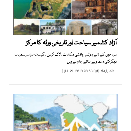
آزاد کشمیر سیاحت اور تاریخی ورثہ کا مرکز
سیاحوں کے لئے ہوٹلز، رہائشی مکانات ، لاگ کیبن ، گیسٹ ہاؤ سز سمیت
دیگرکئی منصوبے بنائے جارہے ہیں
دانش ارشاد
| JUL 21, 2019 08:56 AM |