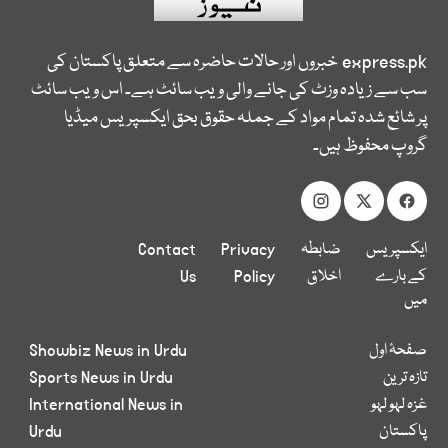
express.pk
خبروں اور حالات حاضرہ سے متعلق پاکستان کی
سب سے زیادہ وزٹ کی جانے والی ویب سائٹ ہے۔ اس ویب سائٹ
پر شائع شدہ تمام مواد کے جملہ حقوق بحق ایکسپریس میڈیا
گروپ محفوظ ہیں۔
ایکسپریس
ضابطہ
Privacy
Contact
کے بارے
اخلاق
Policy
Us
میں
صفحۂ اول
Showbiz News in Urdu
تازہ ترین
Sports News in Urdu
غزہ لہو لہو
International News in
پاکستان
Urdu