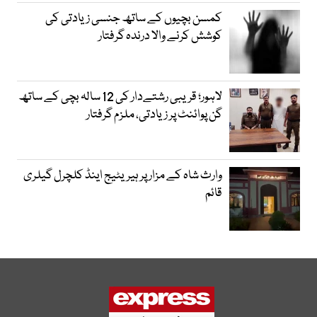
کمسن بچیوں کے ساتھ جنسی زیادتی کی
کوشش کرنے والا درندہ گرفتار
لاہور؛ قریبی رشتےدار کی 12 سالہ بچی کے ساتھ
گن پوائنٹ پر زیادتی، ملزم گرفتار
وارث شاہ کے مزار پر ہیریٹیج اینڈ کلچرل گیلری
قائم