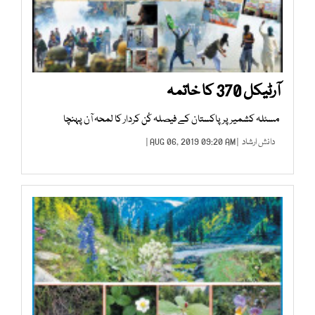
آرٹیکل 370 کا خاتمہ
مسئلہ کشمیر پر پاکستان کے فیصلہ کُن کردار کا لمحہ آن پہنچا
دانش ارشاد
| AUG 06, 2019 09:20 AM |