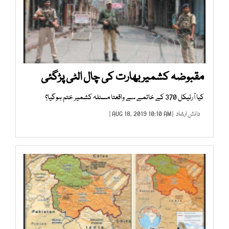
مقبوضہ کشمیر بھارت کی چال الٹی پڑگئی
کیا آرٹیکل 370 کے خاتمے سے واقعتا مسئلہ کشمیر ختم ہوگیا؟
دانش ارشاد
| AUG 18, 2019 10:10 AM |