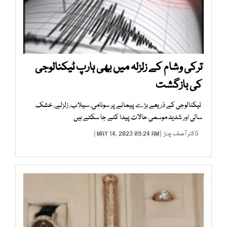
ترکی وشام کے زلزلہ میں بھی ہارپ ٹیکنالوجی
کی بازگشت
ٹیکنالوجی کے ذریعے بڑے پیمانے پر سونامی، سیلاب، زلزلے، خشک
سالی اور شدید موسمی حالات پیدا کئے جا سکتے ہیں
ڈاکٹر آصف چنڑ
| MAY 14, 2023 09:24 AM |