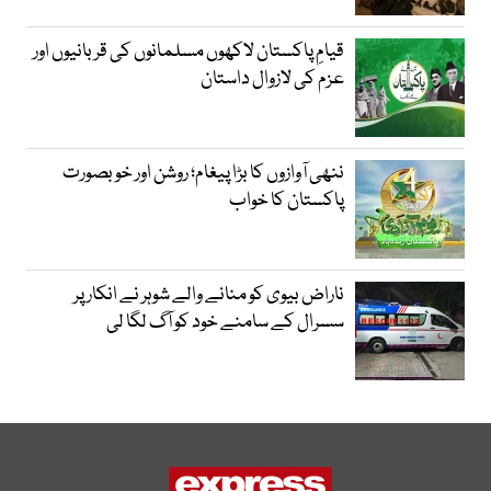
قیامِ پاکستان لاکھوں مسلمانوں کی قربانیوں اور
عزم کی لازوال داستان
ننھی آوازوں کا بڑا پیغام؛ روشن اور خوبصورت
پاکستان کا خواب
ناراض بیوی کو منانے والے شوہر نے انکار پر
سسرال کے سامنے خود کو آگ لگا لی