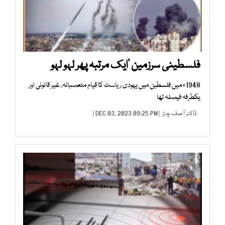
فلسطینی سرزمین ‘ایک مرتبہ پھر لہو لہو
1948ء میں فلسطین میں یہودی ریاست کا قیام متعصبانہ، غیر قانونی اور
یکطرفہ فیصلہ تھا
ڈاکٹر آصف چنڑ
| DEC 03, 2023 09:25 PM |