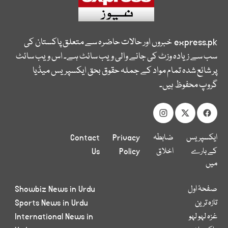
express.pk
خبروں اور حالات حاضرہ سے متعلق پاکستان کی
سب سے زیادہ وزٹ کی جانے والی ویب سائٹ ہے۔ اس ویب سائٹ
پر شائع شدہ تمام مواد کے جملہ حقوق بحق ایکسپریس میڈیا
گروپ محفوظ ہیں۔
ایکسپریس
ضابطہ
Privacy
Contact
کے بارے
اخلاق
Policy
Us
میں
صفحۂ اول
Showbiz News in Urdu
تازہ ترین
Sports News in Urdu
غزہ لہو لہو
International News in