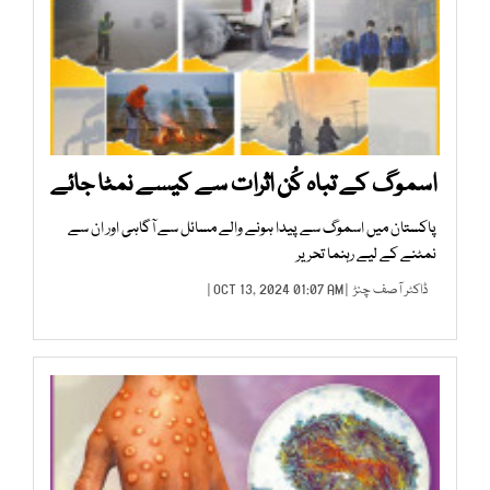
اسموگ کے تباہ کُن اثرات سے کیسے نمٹا جائے
پاکستان میں اسموگ سے پیدا ہونے والے مسائل سے آگاہی اور ان سے
نمٹنے کے لیے رہنما تحریر
ڈاکٹر آصف چنڑ
| OCT 13, 2024 01:07 AM |