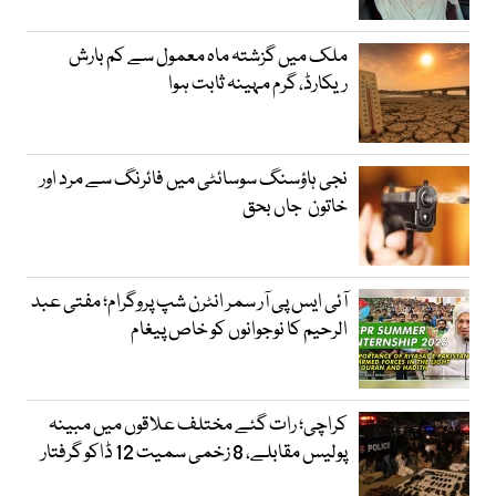
ملک میں گزشتہ ماہ معمول سے کم بارش
ریکارڈ، گرم مہینہ ثابت ہوا
نجی ہاؤسنگ سوسائٹی میں فائرنگ سے مرد اور
خاتون جاں بحق
آئی ایس پی آر سمر انٹرن شپ پروگرام؛ مفتی عبد
الرحیم کا نوجوانوں کو خاص پیغام
کراچی؛ رات گئے مختلف علاقوں میں مبینہ
پولیس مقابلے، 8 زخمی سمیت 12 ڈاکو گرفتار