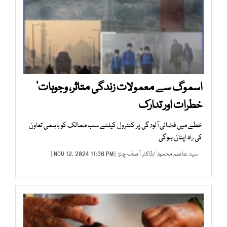
اسموگ سے معمولات زندگی متاثر، وجوہات‘
خطرات اور تدارک
خطے میں فضائی آلودگی پر کنٹرول کیلئے سب ممالک کو باہمی تعاون
کی راہ اپنان ہوگی
سید عاصم محمود
/
ڈاکٹر آصف چنڑ
| NOV 12, 2024 11:38 PM |