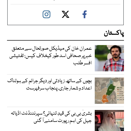
پاکستان
عمران خان کی میڈیکل صورتحال سے متعلق
خبر پر صحافی اسد طور کیخلاف کیس: تفتیشی
افسر طلب
بچوں کے ساتھ زیادتی اور دیگر جرائم کے ہولناک
اعداد و شمار جاری، پنجاب سرفہرست
بشریٰ بی بی کی قیدِ تنہائی؟ سپرنٹنڈنٹ اڈیالہ
جیل کی اہم رپورٹ سامنے آ گئی