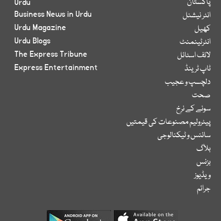
پاکستان
Urdu
Business News in Urdu
انٹر نیشنل
Urdu Magazine
کھیل
Urdu Blogs
انٹرٹینمنٹ
The Express Tribune
لائف اسٹائل
Express Entertainment
ٹاپ ٹرینڈ
دلچسپ و عجیب
صحت
سونے کے نرخ
پیٹرولیم مصنوعات کی قیمتیں
سائنس و ٹیکنالوجی
بلاگ
بزنس
ویڈیوز
جرائم