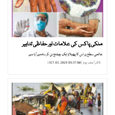
منکی پاکس کی علامات اور حفاظی تدابیر
عالمی سطح پر اس کا پھیلاؤ ایک چیلنج بن کر سامنے آیا ہے
ڈاکٹر آصف چنڑ
| OCT 03, 2024 09:37 AM |