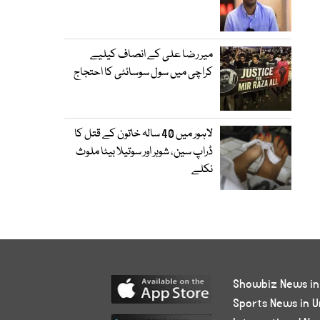
میر رضا علی کے انصاف کیلیے
کراچی میں سول سوسائٹی کا احتجاج
لاہور میں 40 سالہ خاتون کے قتل کا
ڈراپ سین، شوہر اور سوتیلا بیٹا ملوث
نکلے
Showbiz News in
Sports News in U