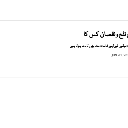
نفع و نقصان کس کا
ل طبقے کےلیے فائدہ مند بھی ثابت ہوتا ہے