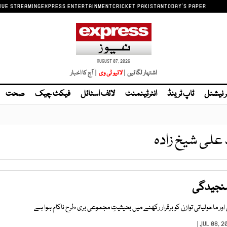
IVE STREAMING
EXPRESS ENTERTAINMENT
CRICKET PAKISTAN
TODAY'S PAPER
AUGUST 07, 2026
اشتہار لگائیں |
| آج کا اخبار
ر نیشنل
ٹاپ ٹرینڈ
انٹرٹینمنٹ
لائف اسٹائل
فیکٹ چیک
صحت
علی شیخ زادہ
سنجیدگی
ور ماحولیاتی توازن کو برقرار رکھنے میں بحیثیتِ مجموعی بری طرح ناکام ہوا ہے