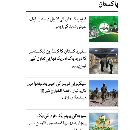
پاکستان
قیامِ پاکستان کی لازوال داستان، ایک
عینی شاہد کی زبانی
سفیرِ پاکستان کا کیلڈرون ٹیکسٹائلز
کا دورہ، پاک امریکا تجارتی تعاون کے
فروغ پر زور
سیکیورٹی فورسز کی خیبر پختونخوا میں
کارروائیاں، فتنۃ الخوارج کے 10
دہشتگرد ہلاک
سبز ہلالی پرچم ایک قوم کی ایک
پہچان؛ ننھے پاکستانیوں کا وطن سے