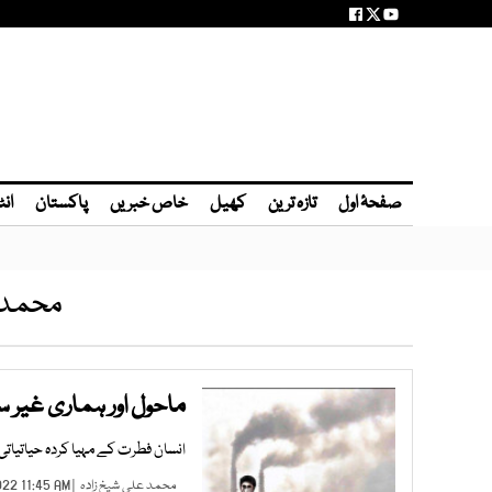
صفحۂ اول
تازہ ترین
کھیل
خاص خبریں
پاکستان
انٹ
محمد 
ماحول اور ہماری غیر 
انسان فطرت کے مہیا کردہ حیاتیاتی ا
محمد علی شیخ زادہ
| JUL 08, 2022 11:45 AM |