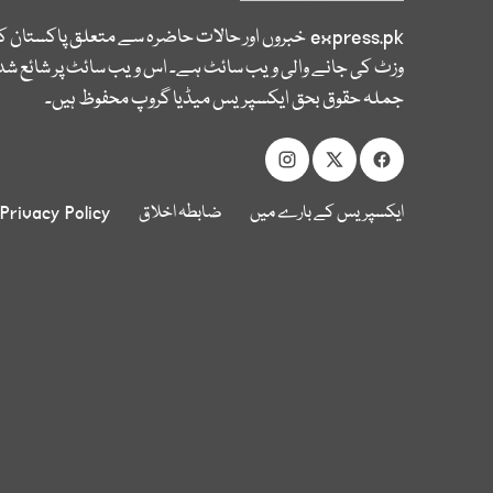
express.pk
خبروں اور حالات حاضرہ سے متعلق پاکستان 
وزٹ کی جانے والی ویب سائٹ ہے۔ اس ویب سائٹ پر شائع شدہ
جملہ حقوق بحق ایکسپریس میڈیا گروپ محفوظ ہیں۔
ایکسپریس کے بارے میں
ضابطہ اخلاق
Privacy Policy