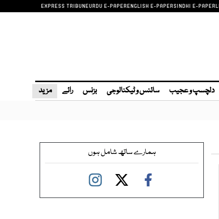
EXPRESS TRIBUNE
URDU E-PAPER
ENGLISH E-PAPER
SINDHI E-PAPER
L
دلچسپ و عجیب
سائنس و ٹیکنالوجی
بزنس
رائے
مزید
ہمارے ساتھ شامل ہوں