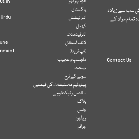
غزہ لہو لہو
ws in
پاکستان
کی سب سے زیادہ
 Urdu
انٹر نیشنل
 تمام مواد کے
کھیل
انٹرٹینمنٹ
bune
لائف اسٹائل
inment
ٹاپ ٹرینڈ
دلچسپ و عجیب
Contact Us
صحت
سونے کے نرخ
پیٹرولیم مصنوعات کی قیمتیں
سائنس و ٹیکنالوجی
بلاگ
بزنس
ویڈیوز
جرائم