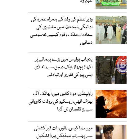
عہدِ وفا
وزیراعظم کی وفد کے ہمراہ عمرہ کی
ادائیگی، بیت اللہ میں حاضری کی
سعادت، ملک و قوم کیلیے خصوصی
دعائیں
پنجاب پولیس میں بڑے پیمانے پر
اکھاڑ پچھاڑ، ایک درجن سے زائد ڈی
ایس پیز کی تقرری اور تبادلے
راولپنڈی، دو دکانوں میں اچانک آگ
بھڑک اٹھی، ریسکیو کی بروقت کارروائی
سے بڑا نقصان ٹل گیا
میر رضا کیس، راتوں رات قبر کشائی
سے پہلے نیا میڈیکل بورڈ تشکیل