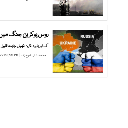
روس یوکرین جنگ میں 
آگ اور بارود کا یہ کھیل نہایت قلی
محمد علی شیخ زادہ
| JUN 03, 2022 03:59 PM |