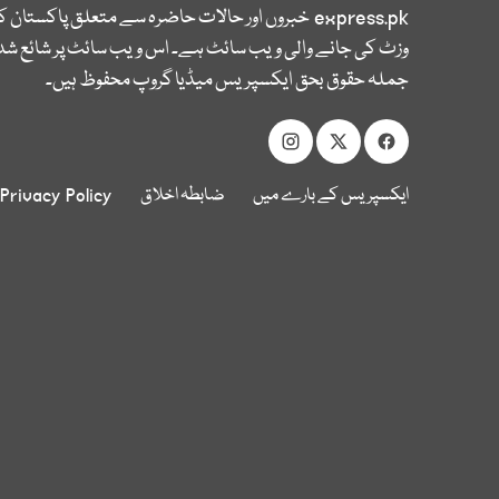
express.pk
خبروں اور حالات حاضرہ سے متعلق پاکستان 
وزٹ کی جانے والی ویب سائٹ ہے۔ اس ویب سائٹ پر شائع شدہ
جملہ حقوق بحق ایکسپریس میڈیا گروپ محفوظ ہیں۔
ایکسپریس کے بارے میں
ضابطہ اخلاق
Privacy Policy