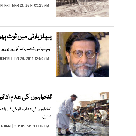
UKHARI
| MAR 21, 2014 09:25 AM |
پیپلز پارٹی میں ٹوٹ پ
اہم سیاسی شخصیات کی پی پی پی 
UKHARI
| JAN 29, 2014 12:50 AM |
تنخواہوں کی عدم ادائی
تنخواہوں کی عدام ادائیگی کے با
تبدیل
UKHARI
| SEP 05, 2013 11:16 PM |