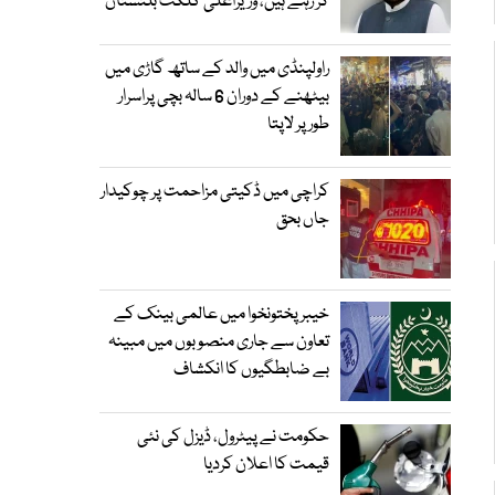
کر رہے ہیں، وزیراعلیٰ گلگت بلتستان
راولپنڈی میں والد کے ساتھ گاڑی میں
بیٹھنے کے دوران 6 سالہ بچی پراسرار
طور پر لاپتا
کراچی میں ڈکیتی مزاحمت پر چوکیدار
جاں بحق
خیبرپختونخوا میں عالمی بینک کے
تعاون سے جاری منصوبوں میں مبینہ
بے ضابطگیوں کا انکشاف
حکومت نے پیٹرول، ڈیزل کی نئی
قیمت کا اعلان کردیا