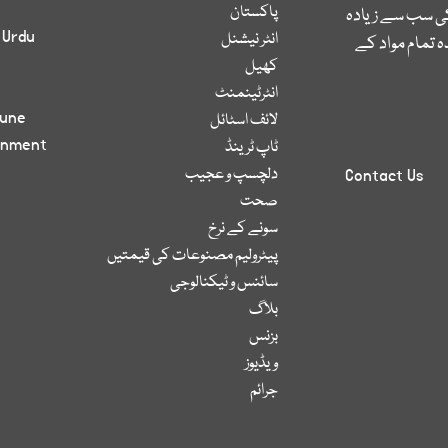
پاکستان
کی سب سے زیادہ
 Urdu
انٹر نیشنل
 تمام مواد کے
کھیل
انٹرٹینمنٹ
bune
لائف اسٹائل
inment
ٹاپ ٹرینڈ
دلچسپ و عجیب
Contact Us
صحت
سونے کے نرخ
پیٹرولیم مصنوعات کی قیمتیں
سائنس و ٹیکنالوجی
بلاگ
بزنس
ویڈیوز
جرائم