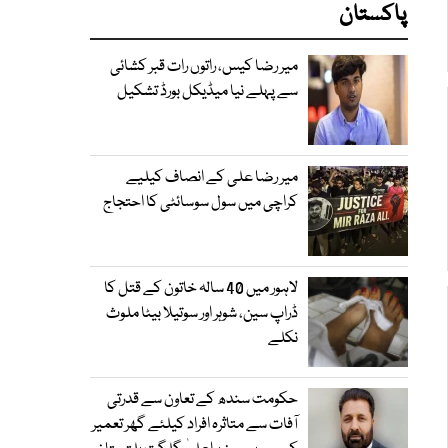
پاکستان
میر رضا کیس، راتوں رات قبر کشائی
سے پہلے نیا میڈیکل بورڈ تشکیل
میر رضا علی کے انصاف کیلیے
کراچی میں سول سوسائٹی کا احتجاج
لاہور میں 40 سالہ خاتون کے قتل کا
ڈراپ سین، شوہر اور سوتیلا بیٹا ملوث
نکلے
حکومت سندھ کے تعاون سے قدرتی
آفات سے متاثرہ افراد کیلئے گھر تعمیر