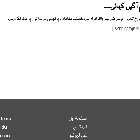
آگیں کہانی۔۔۔
رخ تبدیل کرنے کے لیے بااثر افراد نے مختلف مقامات پر نہروں اور سڑکوں پر کٹ لگا دیے۔
SYED AFTAB B
صفحۂ اول
 Urdu
تازہ ترین
rdu
غزہ لہو لہو
ws in