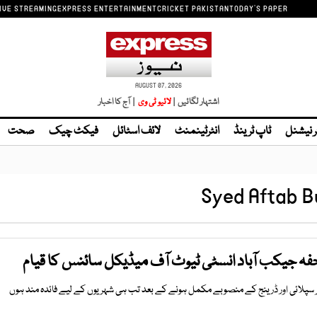
IVE STREAMING
EXPRESS ENTERTAINMENT
CRICKET PAKISTAN
TODAY'S PAPER
AUGUST 07, 2026
اشتہار لگائیں |
| آج کا اخبار
ر نیشنل
ٹاپ ٹرینڈ
انٹرٹینمنٹ
لائف اسٹائل
فیکٹ چیک
صحت
Syed Aftab B
فہ جیکب آباد انسٹی ٹیوٹ آف میڈیکل سائنس کا قیام
ر سپلائی اور ڈرینج کے منصوبے مکمل ہونے کے بعد تب ہی شہریوں کے لیے فائدہ مند ہوں