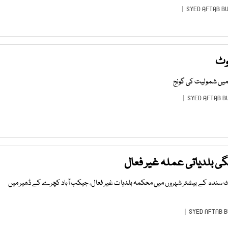
SYED AFTAB B
ھوٹ
میں شمولیت کی گونج
SYED AFTAB B
گی بلدیاتی عملہ غیر فعال
عث سندھ کے بیشتر شہروں میں محکمہ بلدیات غیر فعال، جیکب آباد کچرے کے ڈھیر میں
SYED AFTAB B