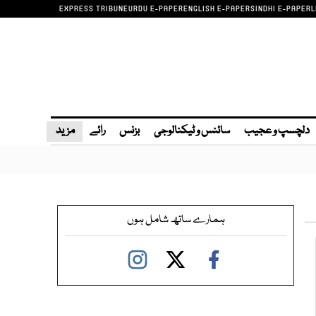
EXPRESS TRIBUNE
URDU E-PAPER
ENGLISH E-PAPER
SINDHI E-PAPER
L
دلچسپ و عجیب
سائنس و ٹیکنالوجی
بزنس
رائے
مزید
ہمارے ساتھ شامل ہوں