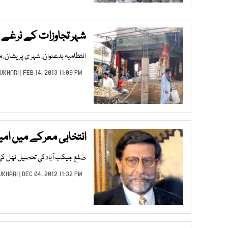
شہر تجاوزات کے نرغے 
انتظامیہ بدعنوان، شہر ی پریشان، 
UKHARI
| FEB 14, 2013 11:09 PM |
انتخابی معرکے میں امید
ضلع جیکب آبادکی تحصیل ٹھل کی صوبائی نشست 15پر ڈاکٹر سہراب سر
UKHARI
| DEC 04, 2012 11:32 PM |