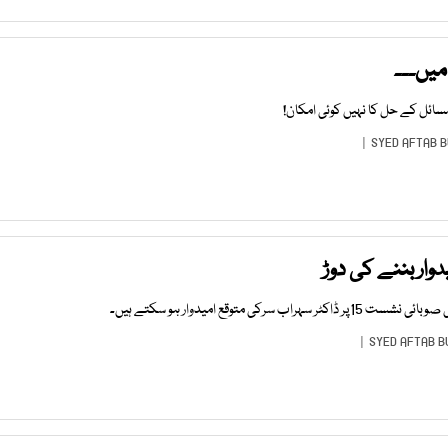
میں۔۔۔
مسائل کے حل کا نہیں کوئی امکان!
SYED AFTAB B
وار بننے کی دوڑ
کی متوقع امیدوار ہو سکتے ہیں۔
SYED AFTAB B