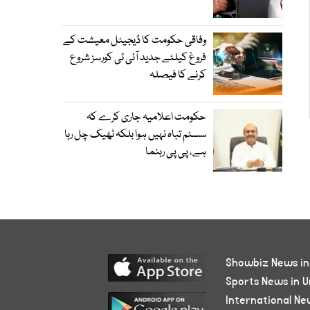
وفاقی حکومت کا ڈیجیٹل معیشت کے
فروغ کیلئے جدید آئی ٹی کورسز شروع
کرنے کا فیصلہ
حکومت اعلامیہ جاری کرے کہ
سسٹم تباہ نہیں ہوا بلکہ ٹھیک چل رہا
ہے، پی پی رہنما
Showbiz News in
Sports News in U
International Ne