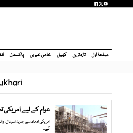
صفحۂ اول
تازہ ترین
کھیل
خاص خبریں
پاکستان
انٹ
ukhari
عوام کے لیے امریکی تح
امریکی امداد سے جدید اسپتال، واٹ
گے۔