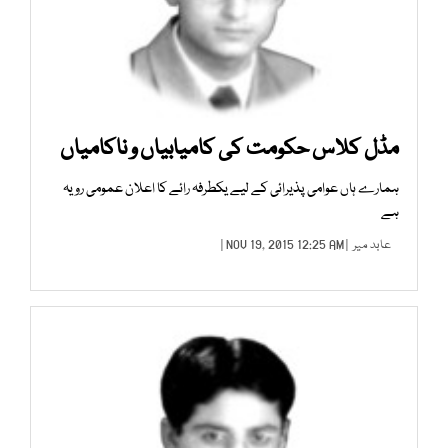
مڈل کلاس حکومت کی کامیابیاں و ناکامیاں
ہمارے ہاں عوامی پذیرائی کے لیے یکطرفہ رائے کا اعلان عمومی رویہ
ہے
عابد میر
| NOV 19, 2015 12:25 AM |