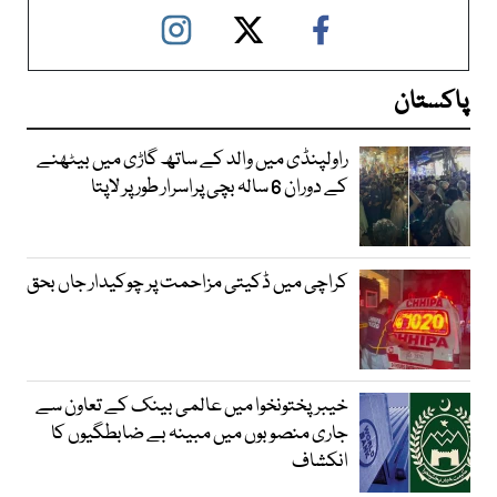
پاکستان
راولپنڈی میں والد کے ساتھ گاڑی میں بیٹھنے
کے دوران 6 سالہ بچی پراسرار طور پر لاپتا
کراچی میں ڈکیتی مزاحمت پر چوکیدار جاں بحق
خیبرپختونخوا میں عالمی بینک کے تعاون سے
جاری منصوبوں میں مبینہ بے ضابطگیوں کا
انکشاف