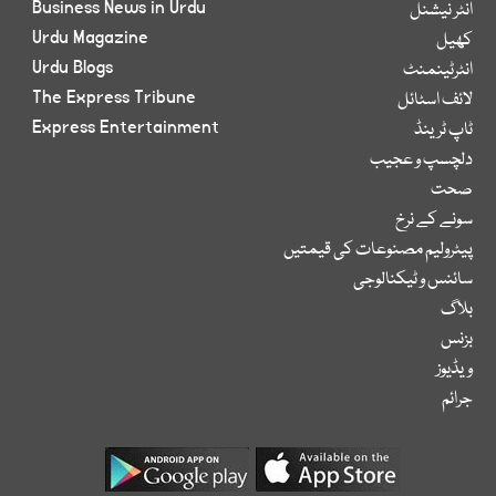
Business News in Urdu
انٹر نیشنل
Urdu Magazine
کھیل
Urdu Blogs
انٹرٹینمنٹ
The Express Tribune
لائف اسٹائل
Express Entertainment
ٹاپ ٹرینڈ
دلچسپ و عجیب
صحت
سونے کے نرخ
پیٹرولیم مصنوعات کی قیمتیں
سائنس و ٹیکنالوجی
بلاگ
بزنس
ویڈیوز
جرائم