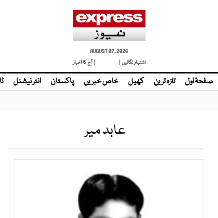
AUGUST 07, 2026
اشتہار لگائیں |
لائیو ٹی وی
| آج کا اخبار
صفحۂ اول
تازہ ترین
کھیل
خاص خبریں
پاکستان
انٹر نیشنل
ٹا
عابد میر