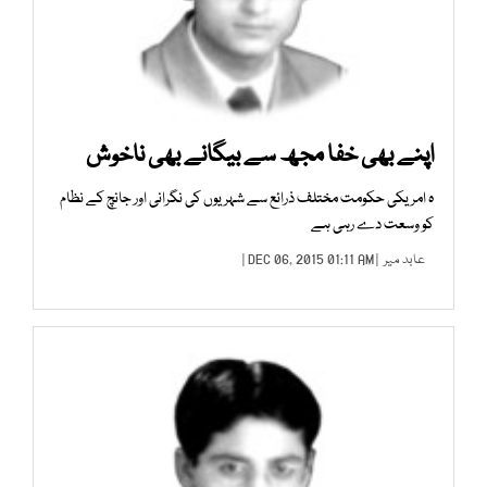
اپنے بھی خفا مجھ سے بیگانے بھی ناخوش
ہ امریکی حکومت مختلف ذرائع سے شہریوں کی نگرانی اور جانچ کے نظام
کو وسعت دے رہی ہے
عابد میر
| DEC 06, 2015 01:11 AM |