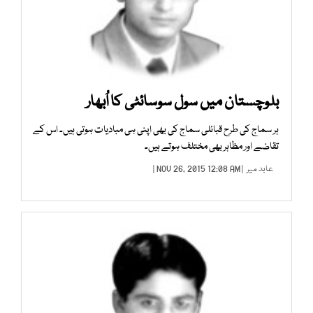
بلوچستان میں سول سوسائٹی کا اُبھار
ہر سماج کی طرح قبائلی سماج کی بھی اپنی ہی مبادیات ہوتی ہیں۔ اس کے
تقاضے اور مظاہر بھی مختلف ہوتے ہیں۔
عابد میر
| NOV 26, 2015 12:08 AM |