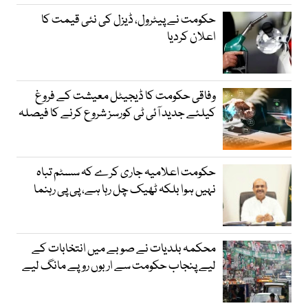
حکومت نے پیٹرول، ڈیزل کی نئی قیمت کا
اعلان کردیا
وفاقی حکومت کا ڈیجیٹل معیشت کے فروغ
کیلئے جدید آئی ٹی کورسز شروع کرنے کا فیصلہ
حکومت اعلامیہ جاری کرے کہ سسٹم تباہ
نہیں ہوا بلکہ ٹھیک چل رہا ہے، پی پی رہنما
محکمہ بلدیات نے صوبے میں انتخابات کے
لیے پنجاب حکومت سے اربوں روپے مانگ لیے