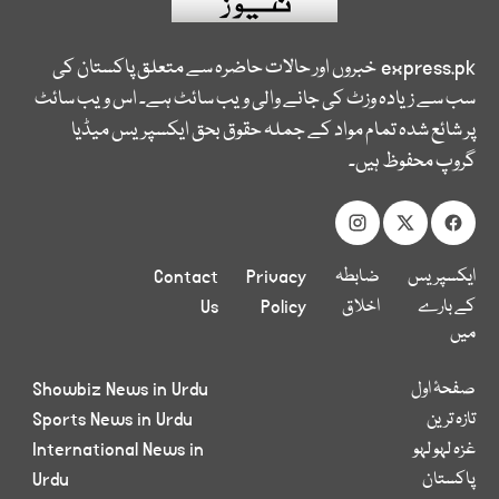
express.pk
خبروں اور حالات حاضرہ سے متعلق پاکستان کی
سب سے زیادہ وزٹ کی جانے والی ویب سائٹ ہے۔ اس ویب سائٹ
پر شائع شدہ تمام مواد کے جملہ حقوق بحق ایکسپریس میڈیا
گروپ محفوظ ہیں۔
ایکسپریس
ضابطہ
Privacy
Contact
کے بارے
اخلاق
Policy
Us
میں
صفحۂ اول
Showbiz News in Urdu
تازہ ترین
Sports News in Urdu
غزہ لہو لہو
International News in
پاکستان
Urdu