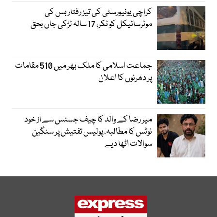
کراچی یونیورسٹی کی تیز رفتار بس کی
موٹرسائیکل کو ٹکر، 17 سالہ لڑکی جاں بحق
جماعت اسلامی کا ملک بھر میں 510 مقامات
پر دھرنوں کا اعلان
میر رضا کے والد کا چیف جسٹس سے از خود
نوٹس کا مطالبہ، پولیس تفتیش پر سنگین
سوالات اٹھا دیے