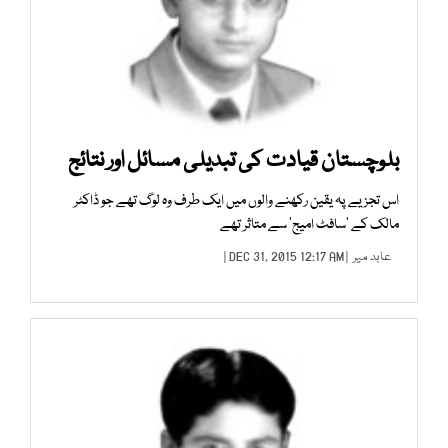
بلوچستان قیادت کی تبدیلی مسائل اور نتائج
اس تجزیے پہ یقین رکھنے والوں میں ایک طرف وہ لوگ تھے جو ڈاکٹر
مالک کے ’سافٹ امیج‘ سے متاثر تھے
عابد میر
| DEC 31, 2015 12:17 AM |