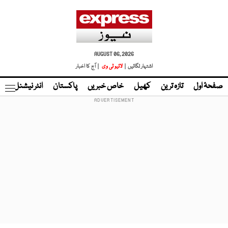
AUGUST 06, 2026
اشتہار لگائیں |
لائیو ٹی وی
| آج کا اخبار
صفحۂ اول
تازہ ترین
کھیل
خاص خبریں
پاکستان
انٹر نیشنل
ٹا