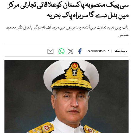
سی پیک منصوبہ پاکستان کوعلاقائی تجارتی مرکز
میں بدل دے گا سربراہ پاک بحریہ
پاک چین بحری تجارت میں آئندہ چند برسوں میں مزید اضافہ ہوگا، ایڈمرل ظفر محمود
عباسی
ویب ڈیسک
December 05, 2017