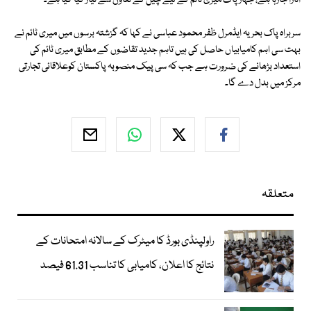
اتارا جارہا ہے، جہاز پاک میری ٹائم کے لیے چین کے تعاون سے تیار کیا گیا ہے۔
سربراہ پاک بحریہ ایڈمرل ظفر محمود عباسی نے کہا کہ گزشتہ برسوں میں میری ٹائم نے
بہت سی اہم کامیابیاں حاصل کی ہیں تاہم جدید تقاضوں کے مطابق میری ٹائم کی
استعداد بڑھانے کی ضرورت ہے جب کہ سی پیک منصوبہ پاکستان کوعلاقائی تجارتی
مرکز میں بدل دے گا۔
متعلقہ
راولپنڈی بورڈ کا میٹرک کے سالانہ امتحانات کے
نتائج کا اعلان، کامیابی کا تناسب 61.31 فیصد