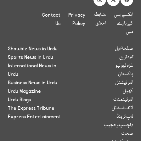
ایکسپریس
ضابطہ
Privacy
Contact
کے بارے
اخلاق
Policy
Us
میں
صفحۂ اول
Showbiz News in Urdu
تازہ ترین
Sports News in Urdu
غزہ لہو لہو
International News in
پاکستان
Urdu
انٹر نیشنل
Business News in Urdu
کھیل
Urdu Magazine
انٹرٹینمنٹ
Urdu Blogs
لائف اسٹائل
The Express Tribune
ٹاپ ٹرینڈ
Express Entertainment
دلچسپ و عجیب
صحت