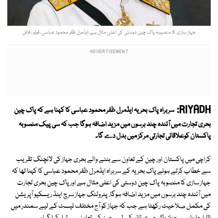
جہاز سازی کا منصوبہ پاک چین دوستی کی اعلیٰ مثال ہے، ایڈمرل ظفر محمود عباسی۔ فوٹو : فائل
RIYADH:
سربراہ پاک بحریہ ایڈمرل ظفر محمود عباسی کا کہنا ہے کہ پاک
چین
بحری تجارت میں آئندہ چند
برسوں میں مزید اضافہ ہوگا جب کہ سی پیک منصوبہ
پاکستان کوعلاقائی تجارتی مرکز میں بدل دے گا۔
کراچی میں پاکستان اور چین کے تعاون سے بننے والے بحری جہاز کی لانچنگ تقریب
سے خطاب کرتے ہوئے پاک بحریہ کے سربراہ ایڈمرل ظفر محمود عباسی کا کہنا تھا کہ
جہاز سازی کا منصوبہ پاک چین دوستی کی اعلیٰ مثال ہے اور پاک چین بحری تجارت
میں آئندہ چند برسوں میں مزید اضافہ ہوگا، پٹرولنگ جہاز سرچ اینڈ ریسکیو آپریشن
کی مکمل صلاحیت رکھتا ہے جب کہ جہاز کو آج مختلف ٹیسٹ کے لیے سمندر میں