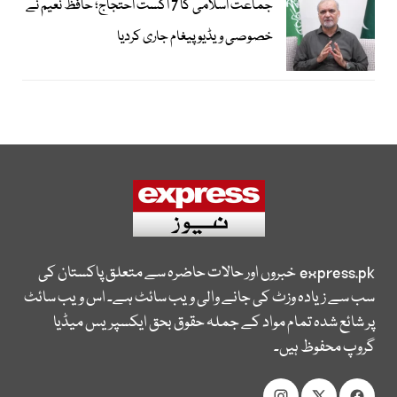
جماعت اسلامی کا 7 اگست احتجاج؛ حافظ نعیم نے
خصوصی ویڈیو پیغام جاری کردیا
express.pk
خبروں اور حالات حاضرہ سے متعلق پاکستان کی
سب سے زیادہ وزٹ کی جانے والی ویب سائٹ ہے۔ اس ویب سائٹ
پر شائع شدہ تمام مواد کے جملہ حقوق بحق ایکسپریس میڈیا
گروپ محفوظ ہیں۔