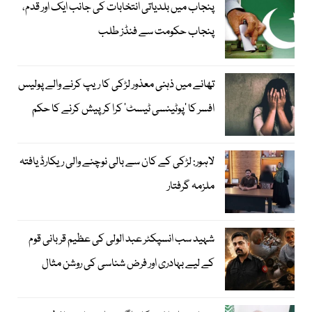
پنجاب میں بلدیاتی انتخابات کی جانب ایک اور قدم،
پنجاب حکومت سے فنڈز طلب
تھانے میں ذہنی معذور لڑکی کا ریپ کرنے والے پولیس
افسر کا ’پوٹینسی ٹیسٹ‘ کرا کر پیش کرنے کا حکم
لاہور: لڑکی کے کان سے بالی نوچنے والی ریکارڈ یافتہ
ملزمہ گرفتار
شہید سب انسپکٹر عبد الولی کی عظیم قربانی قوم
کے لیے بہادری اور فرض شناسی کی روشن مثال