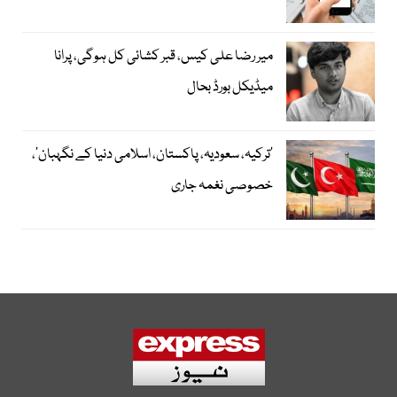
میر رضا علی کیس، قبر کشائی کل ہوگی، پرانا
میڈیکل بورڈ بحال
‘ترکیہ، سعودیہ، پاکستان، اسلامی دنیا کے نگہبان’،
خصوصی نغمہ جاری