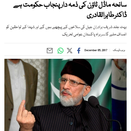
سانحہ ماڈل ٹاؤن کی ذمہ دار پنجاب حکومت ہے
ڈاکٹرطاہرالقادری
بہت جلد شریف برادران جیل کی سلاخوں کے پیچھے ہوں گے اور شہدا کے لواحقین کو
انصاف ملے گا،سربراہ پاکستان عوامی تحریک
ویب ڈیسک
December 05, 2017