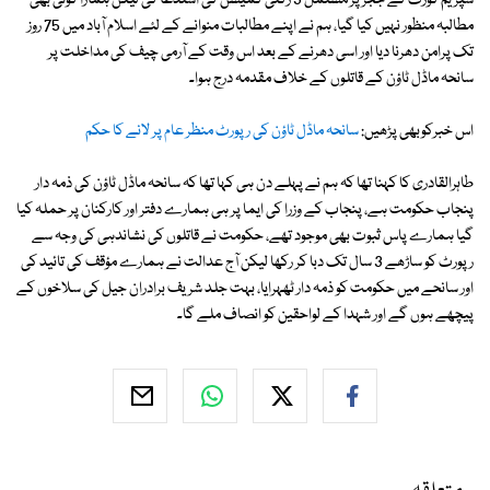
سپریم کورٹ کے ججز پر مشتمل 3 رکنی کمیشن کی استدعا کی لیکن ہمارا کوئی بھی
مطالبہ منظور نہیں کیا گیا، ہم نے اپنے مطالبات منوانے کے لئے اسلام آباد میں 75 روز
تک پرامن دھرنا دیا اور اسی دھرنے کے بعد اس وقت کے آرمی چیف کی مداخلت پر
سانحہ ماڈل ٹاؤن کے قاتلوں کے خلاف مقدمہ درج ہوا۔
اس خبرکوبھی پڑھیں:
سانحہ ماڈل ٹاؤن کی رپورٹ منظر عام پر لانے کا حکم
طاہرالقادری کا کہنا تھا کہ ہم نے پہلے دن ہی کہا تھا کہ سانحہ ماڈل ٹاؤن کی ذمہ دار
پنجاب حکومت ہے، پنجاب کے وزرا کی ایما پر ہی ہمارے دفتر اور کارکنان پر حملہ کیا
گیا ہمارے پاس ثبوت بھی موجود تھے، حکومت نے قاتلوں کی نشاندہی کی وجہ سے
رپورٹ کو ساڑھے 3 سال تک دبا کر رکھا لیکن آج عدالت نے ہمارے مؤقف کی تائید کی
اور سانحے میں حکومت کو ذمہ دار ٹھہرایا، بہت جلد شریف برادران جیل کی سلاخوں کے
پیچھے ہوں گے اور شہدا کے لواحقین کو انصاف ملے گا۔