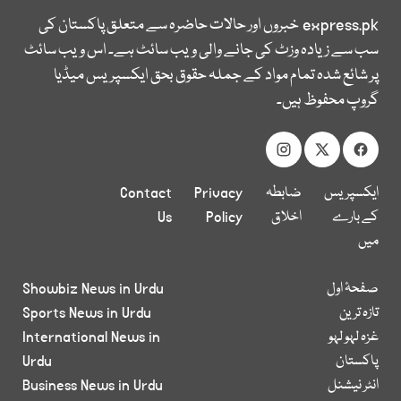
express.pk
خبروں اور حالات حاضرہ سے متعلق پاکستان کی
سب سے زیادہ وزٹ کی جانے والی ویب سائٹ ہے۔ اس ویب سائٹ
پر شائع شدہ تمام مواد کے جملہ حقوق بحق ایکسپریس میڈیا
گروپ محفوظ ہیں۔
ایکسپریس
ضابطہ
Privacy
Contact
کے بارے
اخلاق
Policy
Us
میں
صفحۂ اول
Showbiz News in Urdu
تازہ ترین
Sports News in Urdu
غزہ لہو لہو
International News in
پاکستان
Urdu
انٹر نیشنل
Business News in Urdu