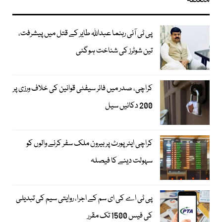
متعلقہ
پی ٹی آئی رہنما عبداللہ طایر کے قتل میں پیشرفت،
تین شوٹرز کی شناخت ہوگئی
کراچی، صدر میں فائر سیفٹی قوانین کی خلاف ورزی پر
200 دکانیں سیل
کراچی ایئرپورٹ پر بیرون ملک سفر کرنے والوں کو
سہولت دینے کا فیصلہ
پی ٹی اے کی ای سم کے اجرا، روایتی سیم کی تبدیلی
کی فیس 1500 تک مقرر