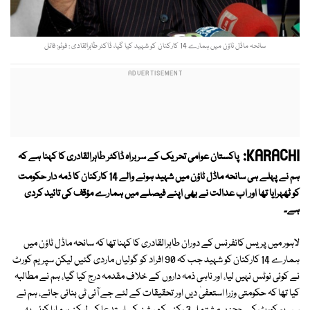
سانحہ ماڈل ٹاؤن میں ہمارے 14 کارکنان کو شہید کیا گیا، ڈاکٹر طاہرالقادی : فوٹو: فائل
KARACHI:
پاکستان عوامی تحریک کے سربراہ ڈاکٹر طاہرالقادری کا کہنا ہے کہ
ہم نے پہلے ہی سانحہ ماڈل ٹاؤن میں شہید ہونے والے 14 کارکنان کا ذمہ دار حکومت
کو ٹھہرایا تھا اور اب عدالت نے بھی اپنے فیصلے میں ہمارے مؤقف کی تائید کردی
ہے۔
لاہور میں پریس کانفرنس کے دوران طاہرالقادری کا کہنا تھا کہ سانحہ ماڈل ٹاؤن میں
ہمارے 14 کارکنان کو شہید جب کہ 90 افراد کو گولیاں ماردی گئیں لیکن سپریم کورٹ
نے کوئی نوٹس نہیں لیا، اور ناہی ذمہ داروں کے خلاف مقدمہ درج کیا گیا، ہم نے مطالبہ
کیا تھا کہ حکومتی وزرا استعفیٰ دیں اور تحقیقات کے لئے جے آئی ٹی بنائی جائے، ہم نے