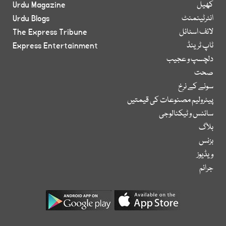
کھیل
Urdu Magazine
انٹرٹینمنٹ
Urdu Blogs
لائف اسٹائل
The Express Tribune
ٹاپ ٹرینڈ
Express Entertainment
دلچسپ و عجیب
صحت
سونے کے نرخ
پیٹرولیم مصنوعات کی قیمتیں
سائنس و ٹیکنالوجی
بلاگ
بزنس
ویڈیوز
جرائم