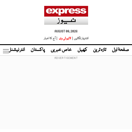
AUGUST 08, 2026
اشتہار لگائیں |
لائیو ٹی وی
| آج کا اخبار
صفحۂ اول
تازہ ترین
کھیل
خاص خبریں
پاکستان
انٹر نیشنل
ٹا