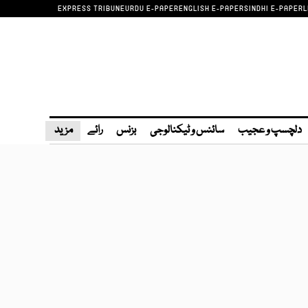
EXPRESS TRIBUNE
URDU E-PAPER
ENGLISH E-PAPER
SINDHI E-PAPER
L
دلچسپ و عجیب
سائنس و ٹیکنالوجی
بزنس
رائے
مزید