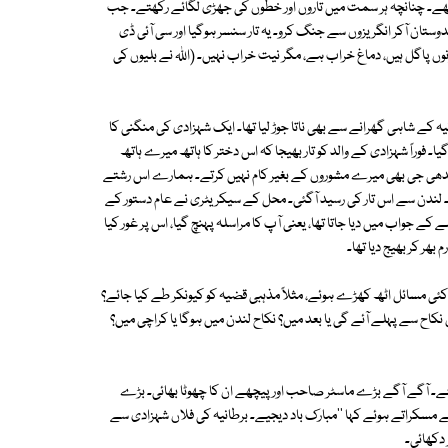
ے تھے۔ چنانچہ ہر سمت میں تاروں اور خطوں کی جھڑی لگائے رکھتے۔ جب
ستان آکر انگریزوں سے جنگ کرو۔ یہ تار سنسر ہوگیا اور سی آئی ڈی
نوں پاگل ہیں، دماغ خراب ہے، مگر نیت خراب نہیں۔ (اﷲ نے بلیوں کی
ہ کے شاہی گھرانے سے بھی ناتا جوڑ لیا تھا۔ ایک شہزادی کی منگنی کا
ا۔ فوراً شہزادی کے والد کو تار بھیجا کہ اس دختر کا ہاتھ میرے ہاتھ
ندھی جی بھی میرے مشوروں کے بغیر کام نہیں کرتے۔ ہمارے اس رشتے
ا۔ لندن سے اس تار کی رسید آگئی۔ محل کے سیکریٹری نے عام دستور کے
ے جواب میں دیا جاتا تھا، یعنی آپ کا مراسلہ پہنچ گیا، اس پر غور کیا
بھر کر بھیج دیا تھا۔
ئی مسائل اٹھ کھڑے ہوئے، مثلاً مذہبی قضیہ کو کیونکر طے کیا جائے؟
اح سے پہلے آئے گی یا بعد میں؟ نکاح لندن میں ہوگا یا کراچی میں؟
چے۔ آگے آگے بڑے ماسٹر صاحب اور پیچھے ان کا چھوٹا بھائی۔ بڑے
ے مسکراتے ہوئے کہا ''مبارک باد دیجیے۔ برطانیہ کی فلاں شہزادی سے
 دکھائی۔