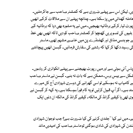
ریں، لیکن اس سے پہلے ضروری ہے کہ کمشنر صاحب سے جاکر ملیں۔
عاملہ کھٹائی میں پڑ سکتا ہے۔ چنانچہ پہلے ان سے ملاقات کرکے انھیں
رٹ تیار کرکے برطانیہ بھیجیں۔ میں نے یہ مشورہ بھی دیا کہ برطانیہ کے
بلیوں کی تصویریں کھنچوا کر کمشنر صاحب کو دیں تاکہ انھیں بھی خط
 جو ہنسی مذاق اور کھلنڈرے پن میں خاصے مشہور تھے۔ ماسٹر
 رسید دکھا کر کہا کہ رشتے کی سفارش فرمائیں۔ گبسن انھیں پہچانتے
 آئی ہوئی ہے اور میں رپورٹ بھیجنے سے پہلے انکوائری کر رہاہوں۔
کی مشکل سے بیس برس۔ ممکن ہے کہ بات نہ بنے۔ گبسن نے ماسٹر صاحب
ے کامیاب نہ ہوسکے تو اسی گھرانے کی دوسری شہزادی آج کل میرے
۔ اگر آپ قبول کرلیں تو یہ کام فوراً ہوسکتا ہے۔ یہ کہہ کر گبسن نے
یوی تھی یا کیفے گرانڈ کی مالکہ۔ کیفے گرانڈ کی مالکہ ان دنوں ایک
ے۔ میں نے کہا ''جلدی کرنے کی کیا ضرورت ہے؟ جب نوجوان شہزادی
ندن کی شہزادی کی شادی ہوگئی تو ماسٹر صاحب کی امیدیں ماند