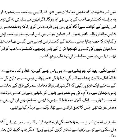
میں نے مشورہ دیا کہ مذہبی معاملات میں شہر کے قاضی صاحب سے مشورہ ک
یہ مراسلہ کمشنر صاحب کے پاس بھی آیا ہوگا۔ اگر انھوں نے سفارش نہ کی تو م
اس رشتے کے کوائف سے آگاہ کریں اور اپنی طرف مائل کریں تاکہ وہ عمدہ سی رپو
شاہی خاندان والے کتوں بلیوں کے شوقین ہوتے ہیں، اس لیے ماسٹر صاحب اپنی 
و کتابت کا حصہ بنایا جائے۔ سندھ کے کمشنر اس زمانے میں گبسن صاحب تھے
صاحبان بلیوں کی تصاویر کھنچوا کر ان کے پاس پہنچے۔ کمشنر صاحب کو تار کی
تھے، ذرا سی دیر میں معاملے کی تہہ تک پہنچ گئے۔
کہنے لگے، اچھا کیا جو پہلے میرے ہی پاس چلے آئے۔ یہ خط و کتابت میرے پاس
غالباً ایک رکاوٹ پیدا ہوجائے گی۔ دولہا کی عمر پچاس برس ہے اور دلہن 
کے سامنے ایک تجویز رکھی کہ اگر شہزادی والا معاملہ عمرکے فرق کے لحاظ س
پاس مہمان ہے۔ وہ آپ کی ہم عمر ہے، بلیوں کی شوقین ہے اور خاصی دولت مند ہے
نہ جانے کہاں سے ایک گوری میم بلوا کر انھیں دکھائی۔ معلوم نہیں ان کی اپنی ب
معمر عورت تھی جس کا تعلق فرانس سے تھا، لوگ اسے میڈم کہتے تھے۔
ماسٹر صاحبان نے ان سے مہلت مانگی اور مشورہ کرنے کے لیے میرے پاس آگئ
مل سکتی ہے تو اس بڑھیا سے شادی کیوں کررہے ہیں؟'' مگر جب کچھ دن بعد ل