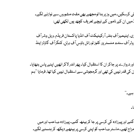
ی کرسکیں۔ میں وزیر بنا تو مجھے بھی مفت مشوروں سے نوازنے لگے۔
ارڈ میں ان کے ناموں کے نیچے تعریف کچھ یوں لکھی تھی:
ینیمیز آف ہٹلر، آرکیٹیکٹ آف انڈیا پاکستان فریڈم، ویل وشر آف
 سندھ منسٹریز، کلوز ٹو رائل ہاؤس آف برٹن، کنگز آف گاؤلز اینڈ
وازے پر جاکر ان کا استقبال کیا۔ پھر اندر لاکر انھیں اپنے پاس بٹھایا۔
کی قدر نہیں کی تھی اور گرمجوشی سے استقبال نہیں کیا تھا، فرمایا ''ہم
ہے۔''
ا۔
ے اور پیرزادہ کی کرسی پر جا کر بیٹھ گئے۔ پیرزادہ صاحب اور میں
 مزاج تھے۔ ماسٹر صاحب کو اپنی کرسی پر بیٹھے دیکھ کر ہنسنے لگے۔