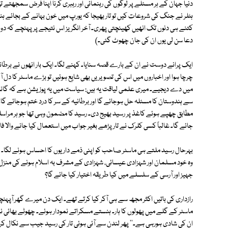
دنیا جہان کے ہر مسئلے پر لوگوں کی رہنمائی اور رہبری کرنا اپنا فرض سمجھت
ہٹلر نے جنگ کی شروعات کیں تو تار بھیجا کہ یورپ میں خون بہانے کے بجائے ہندو
کتنے ہی دنوں تک انھیں کھینچتی پھری۔ آخر انگریز اس نتیجے پر پہنچے کہ دو
دعا سن لی یوں ان کی جان چھوٹ گئی۔)
ایک پرانے دوست نے ان کے بارے قصہ سنایا۔ کہنے لگا۔ ایک بار انھوں نے برطانی
چرچا ہوا اور اخباروں میں اس کی تصویریں بھی شایع ہوئیں تو بڑے ماسٹر کا دل آگی
میں دے دیجیے۔ میری علمی لیاقت یہ ہیں: سیاست میں یہ پوزیشن ہے کہ گا
سے ہندوستان کا مسئلہ حل ہوجائے گا اور برطانیہ کے سر کا درد ختم ہوجائے گ
مطابق چھپے ہوئے کاغذ پر رسید بھیج دی۔ رسید کا مضمون وہی تھا جو ہر مراسلے ک
جائے گا۔ غالباً کسی کلرک نے تار پڑھے بغیر جواب میں استعمال کیا جانے والا فارم 
بہرحال رسید ملتے ہی ماسٹر صاحب کو اپنی ذمے داریوں کا احساس ہونے لگا۔ ک
وہ خود مسلمان اور شہزادی عیسائی، شہزادی کے مشرف بہ اسلام ہونے کی منزل نک
جہیز اور آرسی کے سلسلے میں کیا طریقہ اختیار کیا جائے گا؟
رازداری کی باتیں اکثر مجھ سے ہی آکر کیا کرتے تھے۔ ایک دن میرے گھر آپہن
ماسٹر کے گلے میں پھولوں کا ہار۔ ہنستے مسکراتے نمودار ہوئے۔ چھوٹے بھائی ن
ان کی شادی ہورہی ہے۔'' پھر لندن سے آئی ہوئی تار کی رسید جیب سے نکال کر