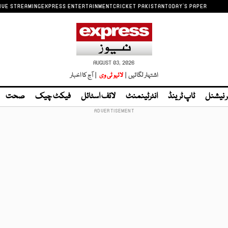
IVE STREAMING
EXPRESS ENTERTAINMENT
CRICKET PAKISTAN
TODAY'S PAPER
AUGUST 03, 2026
اشتہار لگائیں |
لائیو ٹی وی
| آج کا اخبار
ر نیشنل
ٹاپ ٹرینڈ
انٹرٹینمنٹ
لائف اسٹائل
فیکٹ چیک
صحت