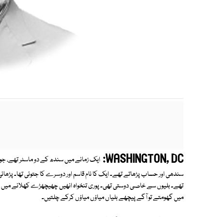
WASHINGTON, DC:
ایک زمانے میں سندھ کے دو ماسٹر تھے، جو
سندھی اور حساب پڑھاتے تھے۔ ایک کا نام قاسم اور دوسرے کا جتوئی تھا۔ پڑھائی م
تھے۔ بلیوں سے خاصی دوستی تھی۔ پوری تنخواہ انھیں چھیچھڑے کھلانے میں خرچ
میں گھومتے تو آگے پیچھے بلیاں میاؤں میاؤں کرکے چلتیں۔