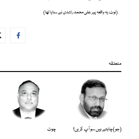
(نوٹ: یہ واقعہ پیر علی محمد راشدی نے سنایا تھا)
متعلقہ
(جو )چاہتے ہیں سو آپ کریں!
چوٹ