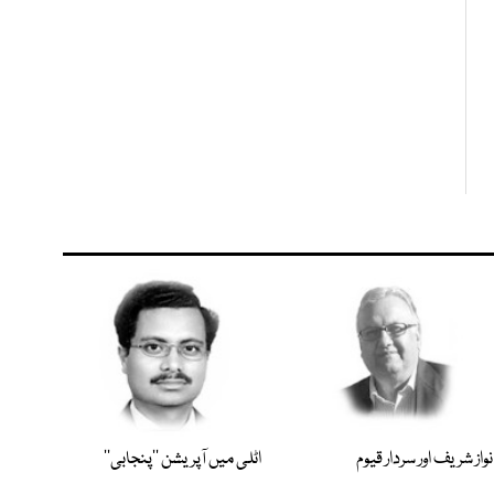
نواز شریف اور سردار قیوم
اٹلی میں آپریشن ’’پنجابی‘‘