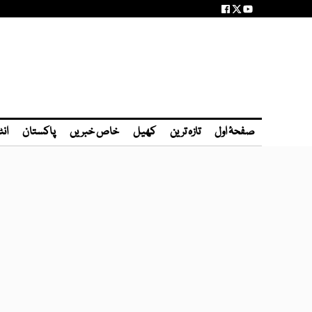
صفحۂ اول
تازہ ترین
کھیل
خاص خبریں
پاکستان
انٹ