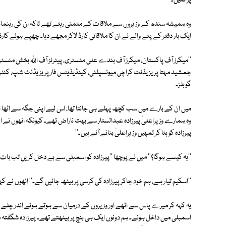
پڑگئیں۔
وہ ہمیشہ سندھ کے وزیروں سے ملاقات کے متمنی رہتے تھے تاکہ ان کی رہنمائ
ایک بار دفتر کے پٹے والے نے ان کا ملاقاتی کارڈ لاکر مجھے دیا۔ چھپے ہوئے ک
''میکرز آف پاکستان، میکرز آف بندے علی منسٹری، پیٹرنز آف اﷲ بخش منسٹری، ا
جمشید مہتا پریزیڈنٹ کراچی میونسپلٹی، کینڈیڈیٹس فار پریزیڈنٹ شپ، کنٹرولر آف
گوبلز۔
میں ان کے بارے میں سب کچھ پہلے ہی جانتا تھا، اس لیے اپنی جگہ سے اٹھا اور در
وہ ہمارے وزیراعلیٰ پیرزادہ عبدالستار سے بہت ناراض تھے۔ کیونکہ انھوں نے ان 
پیرزادہ کو ہٹا کر تمہیں وزیراعلیٰ بنانے آئے ہیں۔''
''یہ کیسے ہوگا؟'' میں نے پوچھا ''پیرزادہ کو اسمبلی سے بے دخل کریں تب بات 
''اسکیم تیار ہے، ہم خود جاکر پیرزادہ کی کرسی پر بیٹھ جائیں گے۔'' انھوں نے کہ
یہ کہہ کر میرے پاس سے اٹھے اور وزیروں کے درمیان سے ہوتے ہوئے اندر چلے گئ
اسمبلی میں داخل ہوئے۔ ہم دونوں ایک ہی بنچ پر بیٹھتے تھے۔ پیرزادہ شگفتہ