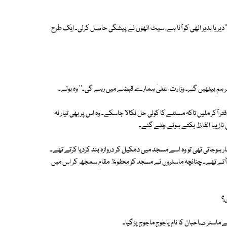
''دیر یا بدیر انھی کو آنا ہے، سیٹ انھوں نے پیشگی حاصل کرلی۔ ایک طرح
ر ہم بیٹھیں گے۔ وزارت اعلیٰ ہمارے قبضے میں رہے گی۔'' وہ بولے۔
 آکر ملیں تاکہ مسئلے کا کوئی حل نکالا جاسکے۔ وہ اس پر بھی تیار نہ
میں نازیبا الفاظ بکتے ہوئے چلے گئے۔
ر ہوجاتی تھی تو وہ اسے مسجد میں دھکیل کر دروازہ بند کردیا کرتے تھے۔
جد آتے تھے۔ چنانچہ ماسٹروں نے مسجد کو محفوظ مقام سمجھ کر اس میں
ں؟
 ماسٹر صاحبان کا نام یاجوج ماجوج پڑگیا۔