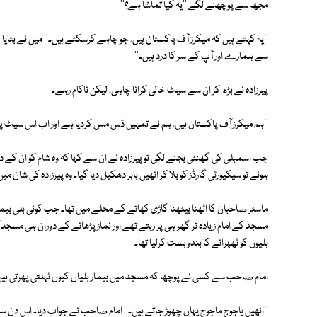
مجھ سے پوچھنے لگے ''یہ کیا تماشا ہے؟''
''یہ کہتے ہیں کہ میکرز آف پاکستان ہیں، جو چاہے کرسکتے ہیں۔'' میں نے بتایا 
سے ہمارے اور آپ کے سر کا درد ہیں۔''
پیرزادہ نے بڑھ کر ان سے سیٹ خالی کرانا چاہی، لیکن ناکام رہے۔
''ہم میکرز آف پاکستان ہیں، ہم نے تمہیں ڈس مس کردیا ہے اور اب اس سیٹ پ
جب اسمبلی کی گھنٹی بجنے لگی تو پیرزادہ نے ان سے کہا کہ وہ شام کو ان کے دفتر
ہوئے تو سیکیورٹی گارڈز کو بلا کر انھیں باہر دھکیل دیا گیا۔ وہ پیرزادہ کی شان 
ماسٹر صاحبان کا اٹھنا بیٹھنا گاڑی کھاتے کے محلے میں تھا۔ جب کوئی بلی بیما
مسجد کے امام زیادہ تر گھر ہی پر رہتے تھے اور نماز پڑھانے کے دوران ہی مس
بلیوں کو ٹھہرانے کا بندوبست کرلیا تھا۔
امام صاحب سے کسی نے پوچھا کہ مسجد میں بیمار بلیاں کیوں ٹہلتی پھرتی ہی
''انھیں یاجوج ماجوج یہاں چھوڑ جاتے ہیں۔'' امام صاحب نے جواب دیا۔ اس دن سے