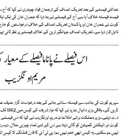
فیصد فیصلہ خلاف آیا ہے، آج کے فیصلے نے بتا دیا کہ عمران خان کی ایک ا
نااہل قرار دیا ہے۔ تحریک انصاف جہانگیر ترین کے خلاف فیصلے پر نظر ثانی اپ
سپریم کورٹ کی جانب سے فیصلہ سنائے جانے کے بعد درخواست گزار حنیف عباسی 
کریں گے۔ 
دے دیتے۔ وزیر مملکت برائے اطلاعات مریم اورنگزیب نے کہا کہ اس فیصلے نے 
کورٹ اور الیکشن کمیشن کو گالی دیتا ہے اس کے لئے تمام چیزیں حلال، دوسری ط
نہیں ہو سکتے۔ یہ کیس ابھی ختم نہیں ہوا، پی ٹی آئی کا فارن فنڈنگ کا کیس ا