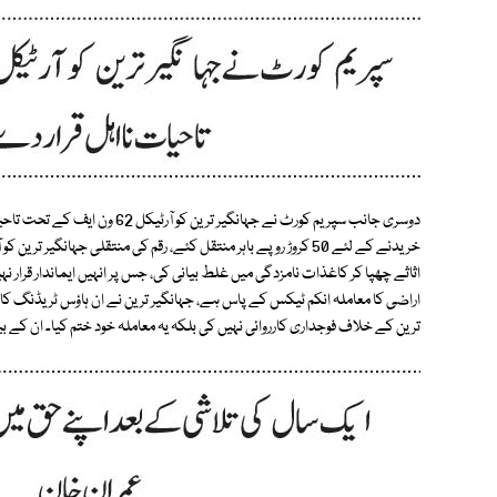
دوسری جانب سپریم کورٹ نے جہانگیر 
خریدنے کے لئے 50 کروڑ روپے باہر منتقل کئے، رقم کی منتقلی جہانگی
اثاثے چھپا کر کاغذات نامزدگی میں غلط بیانی کی، جس پر انہیں ایماندار قرار ن
اراضی کا معاملہ انکم ٹیکس کے پاس ہے، جہانگیر ترین نے ان ہاؤس ٹریڈنگ کا اع
ترین کے خلاف فوجداری کارروائی نہیں کی بلکہ یہ معاملہ خود ختم کیا۔ ان کے