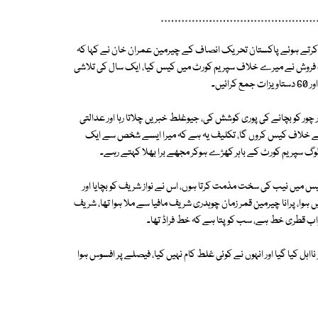
 کرتے ہوئے پاکستان تحریک انصاف کے چیرمین عمران خان نے کہا کہ
شیات فروش نے میرے خلاف سپریم کورٹ میں کیس کیا، ایک سال کی تلاشی
یں۔
ور چور کو بچانے کی پوری کوشش کی، جیوغلط خبریں چلاتا رہا اور عدالتی
کے خلاف کیس کروں گا، تکلیف یہ ہے کہ میرا ایسے شخص سے ایک
وگ سپریم کورٹ کے باہر کھڑے ہوکر مجھے برا بھلا کہتے رہے۔
یس میں نیب کی سخت مذمت کرتا ہوں، اس نے نواز شریف کو بچایا اور
ہوا، پرانا چیرمین قمر زمان چوہدری شریف مافیا سے ملا ہوا تھا، شریف
جواب قطری خط ہے، سب کو پتا ہے کہ خط فراڈ تھا۔
ااہل کیا گیا اور انہوں نے کوئی غلط کام نہیں کیا، فیصلے پر افسوس ہوا