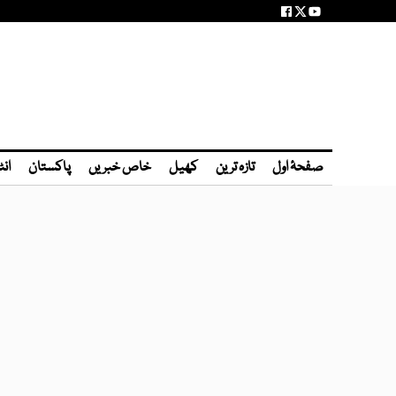
صفحۂ اول
تازہ ترین
کھیل
خاص خبریں
پاکستان
انٹ