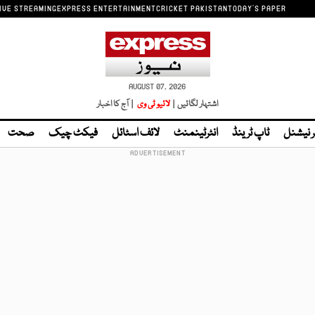
IVE STREAMING
EXPRESS ENTERTAINMENT
CRICKET PAKISTAN
TODAY'S PAPER
AUGUST 07, 2026
اشتہار لگائیں |
لائیو ٹی وی
| آج کا اخبار
ر نیشنل
ٹاپ ٹرینڈ
انٹرٹینمنٹ
لائف اسٹائل
فیکٹ چیک
صحت