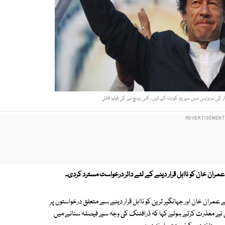
سربراہی میں سپریم کورٹ کے تین رکنی بینچ نے کی فوٹو: فائل
ان خان کو نااہل قرار دینے کے لئے دائر درخواست مسترد کردی۔
ن خان اور جہانگیر ترین کو نااہل قرار دینے سے متعلق درخواستوں پر
 نے معذرت کرتے ہوئے کہا کہ ڈرافٹنگ کی وجہ سے فیصلہ سنانے میں