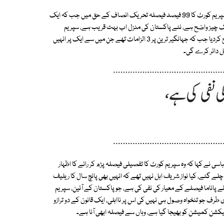
عدالتی فیصلے کے بعد تحریک انصاف کے ترجمان فواد چوہدری نے کہا کہ آج سپریم کورٹ کا 99 فیصد فیصلہ تحریک انصاف کے حق میں جب کہ ایک
یک چیز واضح ہے، نئے پاکستان کی منزل اب بہت قریب ہے، سپریم
کورٹ نے عمران خان اور پاکستان تحریک انصاف کے خلاف درخواستوں کو خارج کردیا جب کہ جہانگیر ترین پر 3 الزامات تھے جن میں سے ایک پر انہیں
یل دائر کرے گی۔
نے کہا کہ وہ سپریم کورٹ کا تفصیلی فیصلہ پڑھ کر رائے کا اظہار
وفاقی وزیر دانیال عزیز نے کہا کہ نواز شریف کے کیس میں 1962 تک چلے گئے، کیا نواز شریف اہل نہیں تھے کہ انہیں بھی پانچ سال کا ریلیف
پاناما فیصلے کے معیار کی نفی کی ہے، جو پاکستان کے آئین، سپریم
رف جو تنخواہ وصول ہی نہیں کی اس پر نااہلی، ایک قانون کے دو ترازو
لیکشن کمیشن کو بھیجا گیا ہے، وہاں سے فیصلہ ابھی آنا ہے۔