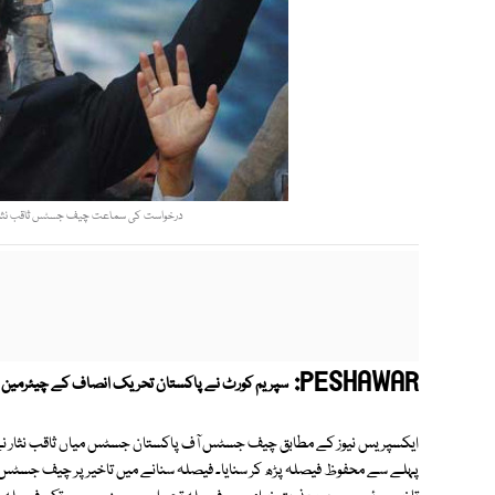
درخواست کی سماعت چیف جسٹس ثاقب نثار کی 
PESHAWAR:
سپریم کورٹ نے پاکستان تحریک انصاف کے چیئرمین عمر
ایکسپریس نیوز کے مطابق چیف جسٹس آف پاکستان جسٹس میاں ثاقب نثار نے عمرا
پہلے سے محفوظ فیصلہ پڑھ کر سنایا۔ فیصلہ سنانے میں تاخیر پر چیف جسٹس