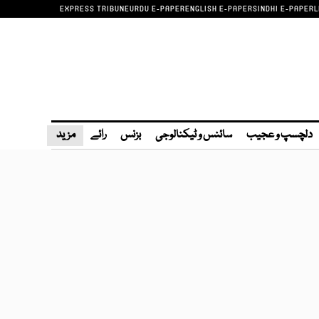
EXPRESS TRIBUNE
URDU E-PAPER
ENGLISH E-PAPER
SINDHI E-PAPER
L
دلچسپ و عجیب
سائنس و ٹیکنالوجی
بزنس
رائے
مزید