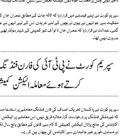
تاخیر ہوئی جس پر معذرت خواہ ہوں، فیصلہ تحمل سے سنیں، جب تک فیصلہ ہم
سپریم کورٹ نے اپنے فیصلے میں قرار دیا کہ اثاثہ جات کے مطابق عمران خان کی 
ملکیت ہے، جو انہوں نے بیوی اور بچوں کے لئے خریدی، اس کے لیے انہوں نے 
گئے۔ عدالت نے قرار دیا کہ عمران خان نا تو آف شور کمپنی کے شیئر ہولڈر تھے او
ضروری نہیں تھا۔
سپریم کورٹ نے پاکستان تحریک انصاف کی فارن فنڈنگ معاملے پر استدعا مسترد
کہ غیرملکی فنڈنگ پر درخواست گزار متاثرہ فریق نہیں، اس معاملے پر الیک
اکاؤنٹس کی جانچ پڑتال الیکشن کمیشن کا کام ہے، قانون کے مطابق پانچ سال
اور مساوی طور پر غیر جانبداری سے اکاؤنٹس کی چھان بین کرے۔