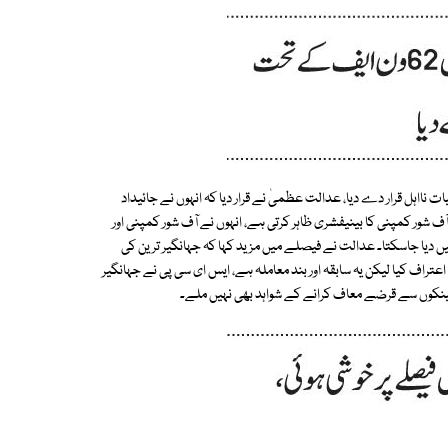
ترین کو آرٹیکل 62 ون ایف کے تحت تاحیات نااہل قرار دے دیا، عدالت عظمیٰ نے قرار دیا کہ انہوں نے جائیداد
ر ترین کو آف شور کمپنی کا بینیفشری ظاہر کرتی ہے، انہوں نے آف شور کمپنی اور
ہیں دیا جاسکتا۔ عدالت نے فیصلے میں مزید کہا کہ جہانگیر ترین کی
تراف کیا لیکن یہ سابقہ اور بند معاملہ ہے، ایس ای سی پی نے جہانگیر
 بینکوں سے قرضے معاف کرانے کے شواہد بھی نہیں ملے۔