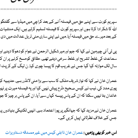
سپریم کورٹ سے اپنے حق میں فیصلہ آنے کے بعد کراچی میں میڈیا سے گفتگو
اللہ کا شکر ادا کرتا ہوں اور سپریم کورٹ کا فیصلہ تسلیم کرتے ہیں، ایک من
کے بعد میرے حق میں فیصلہ آیا، میں نے اپنی ساری منی ٹریل عدالت میں دی اور 60 دستاویزات جمع کرائ
پی ٹی آئی چیرمین نے کہا کہ جیو اور میر شکیل الرحمن نے عوام کو دھوکا دینے ا
سماعت کی غلط تشریح اور غلط سرخی دیتے تھے، حقائق کو مسخ کرنے پر ان 
سال تک موازنہ کیا گیا جس نے غریب قوم کا پیسا چوری کیا، ن لیگ کے کرپٹ ل
عمران خان نے کہا کہ نواز شریف ملک کا سب سے بڑا منی لانڈرر ہے، حدیبیہ ک
پوری مدد کی، نیب نے کیس صحیح طرح پیش نہیں کیا اور یہ فیصلہ میرٹ پر نہیں 
خاندان بتا نہیں سکتا کہ ان کے پاس پیسہ کہاں سے آیا، ان کے پاس ہر چیز کا 
عمران خان نے مزید کہا کہ جہانگیر پر پورا اعتماد ہے، انہیں تکنیکی بنیادوں پر ن
جس کے خلاف نظرثانی اپیل کریں گے۔
اس خبر کو بھی پڑھیں :
عمران خان نااہلی کیس میں غیر مصدقہ دستاویزات