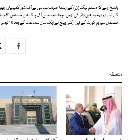
واضح رہے کہ مسلم لیگ (ن) کے رہنما حنیف عباسی نے آف شور کمپنیاں چھپان
کے لیے دو درخواستیں دائر کی تھیں۔ چیف جسٹس آف پاکستان جسٹس ثاقب نث
مشتمل سپریم کورٹ کے تین رکنی بینچ نے ایک سال سماعت کے بعد 14 نومبر کو فیصلہ محفوظ کیا تھا۔
متعلقہ