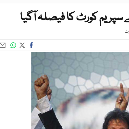
 سپریم کورٹ کا فیصلہ آگیا
رٹ