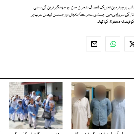
ے پر چیئرمین تحریک انصاف عمران خان اور جہانگیر ترین کی نااہلی
ار کی سربراہی میں جسٹس عمر عطا بندیال اور جسٹس فیصل عرب پر