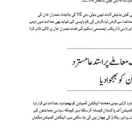
 سنا نہ دیں کوئی ردعمل نہ دے۔
کوئی بدنیتی ثابت نہیں ہوتی، بنی گالا کی جائیداد عمران خان کی
جمائما سے قرض لیا۔ قرض کی رقم واپسی کے شواہد بھی عدالت میں دیئے
ر نا ہی ڈائریکٹر، ایمنسٹی اسکیم کے تحت عمران خان پر اثاثے ظاہر کرنا
 کرتے ہوئے معاملہ الیکشن کمیشن کو بھجوادیا۔ عدالت نے قرار دیا
شن کمیشن آف پاکستان فیصلہ کر سکتا ہے کیونکہ سیاسی جماعتوں کے
 تک پرانے ریکارڈ کی چھان بین کی جا سکتی ہے، الیکشن کمیشن مکمل