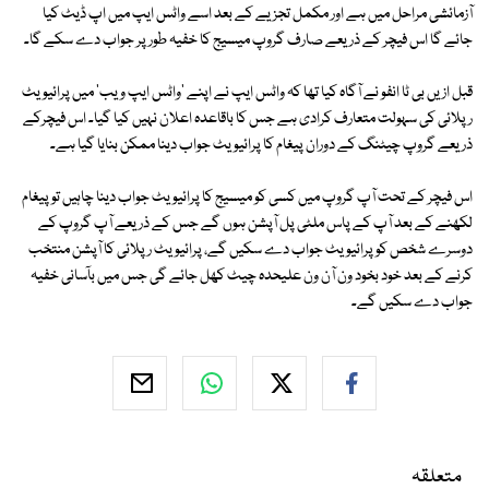
آزمائشی مراحل میں ہے اور مکمل تجزیے کے بعد اسے واٹس ایپ میں اپ ڈیٹ کیا
جائے گا اس فیچر کے ذریعے صارف گروپ میسیج کا خفیہ طور پر جواب دے سکے گا۔
قبل ازیں بی ٹا انفو نے آگاہ کیا تھا کہ واٹس ایپ نے اپنے 'واٹس ایپ ویب' میں پرائیویٹ
رپلائی کی سہولت متعارف کرادی ہے جس کا باقاعدہ اعلان نہیں کیا گیا۔ اس فیچرکے
ذریعے گروپ چیٹنگ کے دوران پیغام کا پرائیویٹ جواب دینا ممکن بنایا گیا ہے۔
اس فیچر کے تحت آپ گروپ میں کسی کو میسیج کا پرائیویٹ جواب دینا چاہیں تو پیغام
لکھنے کے بعد آپ کے پاس ملٹی پل آپشن ہوں گے جس کے ذریعے آپ گروپ کے
دوسرے شخص کو پرائیویٹ جواب دے سکیں گے، پرائیویٹ رپلائی کا آپشن منتخب
کرنے کے بعد خود بخود ون آن ون علیحدہ چیٹ کھل جائے گی جس میں بآسانی خفیہ
جواب دے سکیں گے۔
متعلقہ