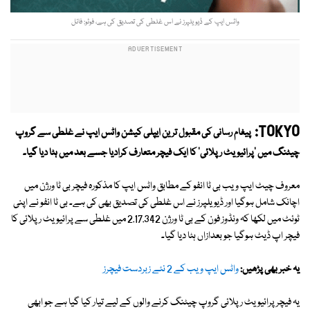
واٹس ایپ کے ڈیویلپرز نے اس غلطی کی تصدیق کی ہے، فوٹو: فائل
TOKYO:
پیغام رسانی کی مقبول ترین ایپلی کیشن واٹس ایپ نے غلطی سے
گروپ
چیٹنگ میں 'پرائیویٹ رپلائی' کا ایک فیچر متعارف کرادیا جسے بعد میں ہٹا دیا گیا۔
معروف چیٹ ایپ ویب بی ٹا انفو کے مطابق واٹس ایپ کا مذکورہ فیچر بی ٹا ورژن میں
اچانک شامل ہوگیا اور ڈیویلپرز نے اس غلطی کی تصدیق بھی کی ہے۔ بی ٹا انفو نے اپنی
ٹوئٹ میں لکھا کہ ونڈوز فون کے بی ٹا ورژن 2.17.342 میں غلطی سے پرائیویٹ رپلائی کا
فیچر اپ ڈیٹ ہوگیا جو بعدازاں ہٹا دیا گیا۔
یہ خبر بھی پڑھیں:
واٹس ایپ ویب کے 2 نئے زبردست فیچرز
یہ فیچر پرائیویٹ رپلائی گروپ چیٹنگ کرنے والوں کے لیے تیار کیا گیا ہے جو ابھی