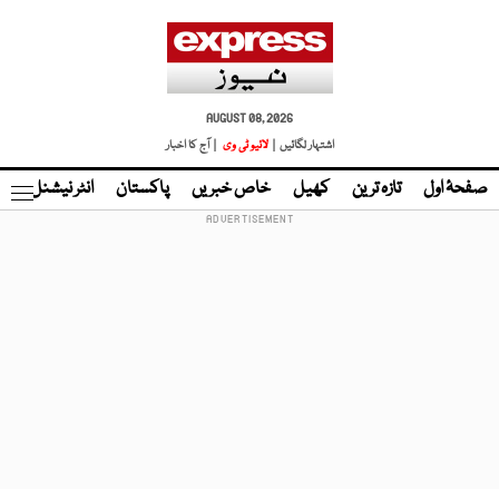
AUGUST 08, 2026
اشتہار لگائیں |
لائیو ٹی وی
| آج کا اخبار
صفحۂ اول
تازہ ترین
کھیل
خاص خبریں
پاکستان
انٹر نیشنل
ٹا