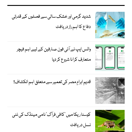
شدید گرمی اور خشک سالی سے فصلوں کے قدرتی
دفاع کا اہم راز دریافت
واٹس ایپ نے آئی فون صارفین کے لیے اہم فیچر
متعارف کرا نا شروع کر دیا
قدیم اہرامِ مصر کی تعمیر سے متعلق اہم انکشاف!
کوسٹا ریکا میں 'کافی فرآگ' نامی مینڈک کی نئی
نسل دریافت