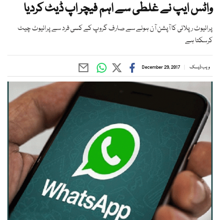
واٹس ایپ نے غلطی سے اہم فیچر اپ ڈیٹ کردیا
پرائیوٹ رپلائی کا آپشن آن ہونے سے صارف گروپ کے کسی فرد سے پرائیوٹ چیٹ
کرسکتا ہے
ویب ڈیسک
December 29, 2017