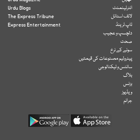
انٹرٹینمنٹ
Urdu Blogs
لائف اسٹائل
The Express Tribune
ٹاپ ٹرینڈ
Express Entertainment
دلچسپ و عجیب
صحت
سونے کے نرخ
پیٹرولیم مصنوعات کی قیمتیں
سائنس و ٹیکنالوجی
بلاگ
بزنس
ویڈیوز
جرائم