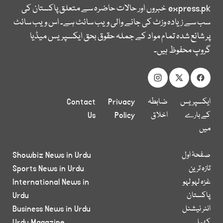
express.pk
خبروں اور حالات حاضرہ سے متعلق پاکستان کی
سب سے زیادہ وزٹ کی جانے والی ویب سائٹ ہے۔ اس ویب سائٹ
پر شائع شدہ تمام مواد کے جملہ حقوق بحق ایکسپریس میڈیا
گروپ محفوظ ہیں۔
ایکسپریس
ضابطہ
Privacy
Contact
کے بارے
اخلاق
Policy
Us
میں
صفحۂ اول
Showbiz News in Urdu
تازہ ترین
Sports News in Urdu
غزہ لہو لہو
International News in
پاکستان
Urdu
انٹر نیشنل
Business News in Urdu
کھیل
Urdu Magazine