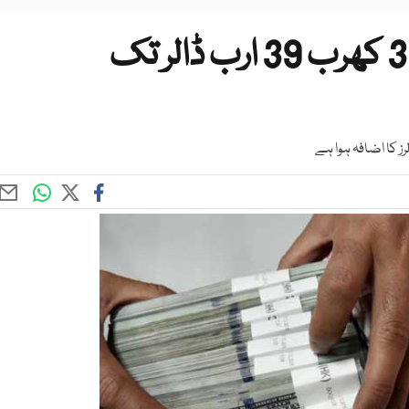
چین کے زر مبادلہ کے ذخائر 31 کھرب 39 ارب ڈالر تک