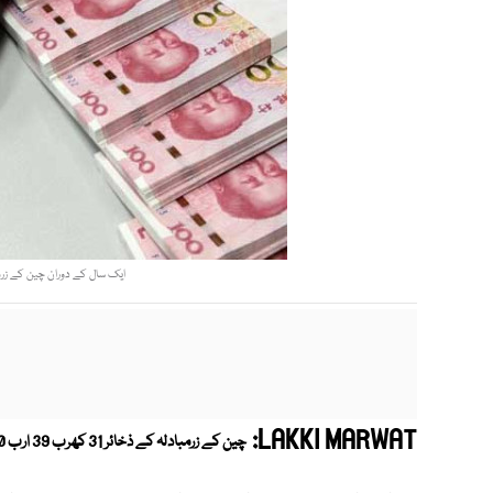
ایک سال کے دوران چین کے زرمبادلہ کے ذخائر میں
LAKKI MARWAT:
چین کے زرمبادلہ کے ذخائر 31 کھرب 39 ارب 90 کروڑ امریکی ڈالر تک جا پہنچے ہیں۔