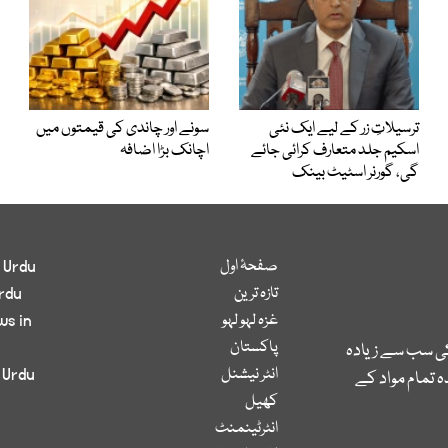
ترسیلاتِ زر کے لیے ایک نئی
سونے اور چاندی کی قیمتوں میں
اسکیم جلد متعارف کرائی جائے
اچانک بڑا اضافہ
گی، گورنر اسٹیٹ بینک
صفحۂ اول
 Urdu
تازہ ترین
rdu
غزہ لہو لہو
ws in
پاکستان
کی سب سے زیادہ
انٹر نیشنل
 Urdu
 تمام مواد کے
کھیل
انٹرٹینمنٹ