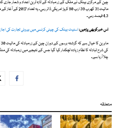
4.3 فیصد رہی۔
اس خبرکوبھی پڑھیں:
اسٹیٹ بینک کی چینی کرنسی میں بیرونی تجارت کی اجا
ما
کی شرح تبادلہ کا نظام زیادہ لچکدار کیا گیا جس کے نتیجے میں زرمبادلہ کی 
چلا آرہا ہے۔
متعلقہ