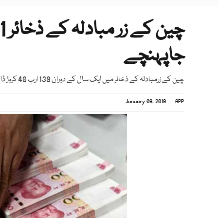
جاپہنچے
چین کے زرمبادلہ کے ذخائر میں ایک سال کے دوران 139 ارب 40 کروڑ ڈالرز کا اضافہ ہوا ہے
January 08, 2018
APP