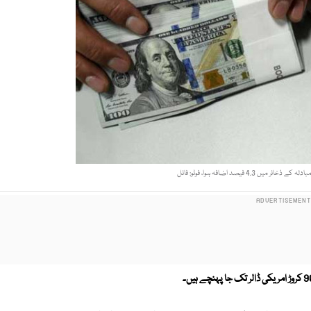
 4.3 فیصد اضافہ ہوا، فوٹو: فائل