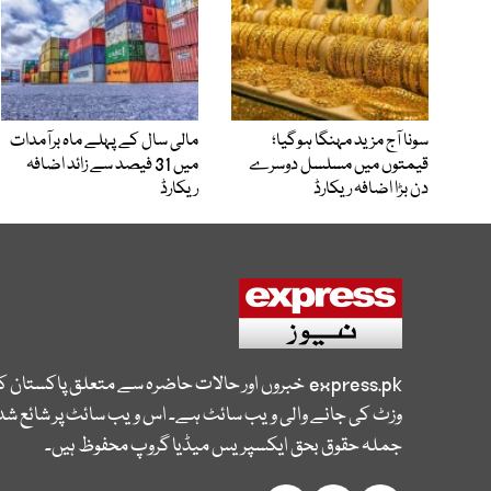
سونا آج مزید مہنگا ہوگیا؛
مالی سال کے پہلے ماہ برآمدات
قیمتوں میں مسلسل دوسرے
میں 31 فیصد سے زائد اضافہ
دن بڑا اضافہ ریکارڈ
ریکارڈ
express.pk
خبروں اور حالات حاضرہ سے متعلق پاکستان 
وزٹ کی جانے والی ویب سائٹ ہے۔ اس ویب سائٹ پر شائع شدہ
جملہ حقوق بحق ایکسپریس میڈیا گروپ محفوظ ہیں۔