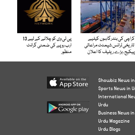
کراچی کی بندرگاہوں کیلیے
پی ٹی وی کو چلانے کے لیے 13
تاریخی ٹرانس شپمنٹ مراعاتی
ارب روپے کی ضمنی گرانٹ
پیکیج، بڑے ریلیف کا اعلان
منظور
Showbiz News in
Sports News in U
International Ne
Urdu
Business News in
Urdu Magazine
Urdu Blogs