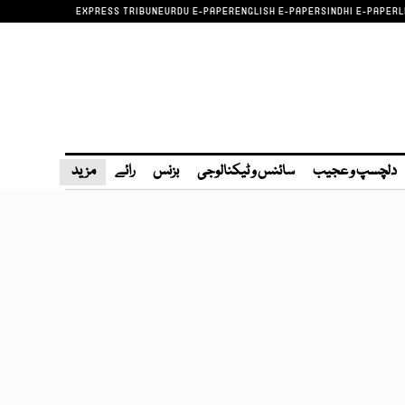
EXPRESS TRIBUNE
URDU E-PAPER
ENGLISH E-PAPER
SINDHI E-PAPER
L
دلچسپ و عجیب
سائنس و ٹیکنالوجی
بزنس
رائے
مزید