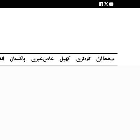
صفحۂ اول
تازہ ترین
کھیل
خاص خبریں
پاکستان
انٹ