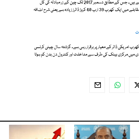
چین کے مرکزی بینک نے ملک کے زر مبادلہ کے تازہ ترین اعداد و شمار جاری کئے ہیں۔ جس کے مطابق دسمبر 2017 تک چین کے زر مبادلہ کی کل
مالیت 31 کھرب 39 ارب 90 کروڑ امریکی ڈالر رہی۔ یہ تعداد 2017 کے آغاز کے مقابلے میں ایک کھرب 39 ارب 40 کروڑ ڈالرز زیادہ ہے یعنی شرح اضافہ
زت
ہرین کا خیال ہے کہ گزشتہ برسوں کے دوران چین کے زر مبادلہ کی مالیت 30 کھرب امریکی ڈالر کے معیار پر برقرار رہی ہے۔ گزشتہ سال چینی کرنسی
منڈی میں مرکزی بینک کی طرف سے مداخلت اور کنٹرول دن بدن کم ہوتا