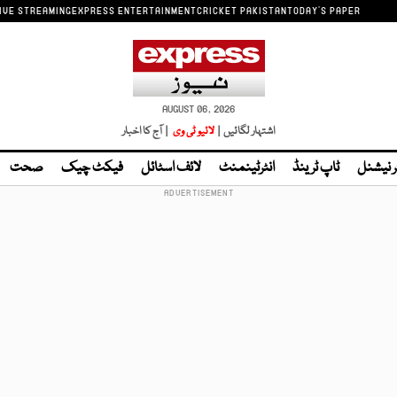
IVE STREAMING
EXPRESS ENTERTAINMENT
CRICKET PAKISTAN
TODAY'S PAPER
AUGUST 06, 2026
اشتہار لگائیں |
لائیو ٹی وی
| آج کا اخبار
ر نیشنل
ٹاپ ٹرینڈ
انٹرٹینمنٹ
لائف اسٹائل
فیکٹ چیک
صحت