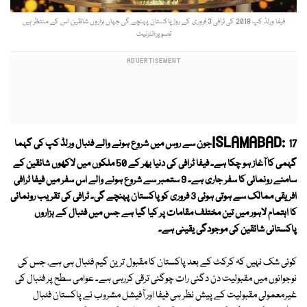
فیفا ورلڈ کپ 2018 کی ٹرافی 3 فروری کے روز پاکستان پہنچے گی جہاں ہزاروں شائقین اس کے منتظر ہیں
تصویر:انٹرنیٹ
ISLAMABAD:
17جون سے روس میں شروع ہونے والے فٹبال ورلڈ کپ کی گہما
گہمی کا آغاز ہو چکا ہے۔ فیفا ٹرافی کی دنیا بھر کے 50 ملکوں میں لاکھوں شائقین کے
سامنے رونمائی کا سفر جاری ہے۔ 9 ستمبر سے شروع ہونے والے اس سفر میں فیفا ٹرافی
افریقی ممالک سے ہوتی ہوئی 3 فروری کو پاکستان پہنچے گی۔ ٹرافی کی تقریب رونمائی
کا اہتمام لاہور میں تین مختلف مقامات پر کیا گیا ہے جس میں فٹبال کے ہزاروں
پاکستانی شائقین کی موجودگی یقینی ہے۔
کوئی شک نہیں کہ کرکٹ کے بعد پاکستان کا مقبول ترین گیم فٹبال ہی ہے، جس کی
نوجوانوں میں مقبولیت دن دگنی رات چوگنی ترقی کررہی ہے۔ عوامی سطح پر فٹبال کی
غیرمعمولی مقبولیت کے پیش نظر ہی فیفا اور آفیشل مشروب نے پاکستان فٹبال