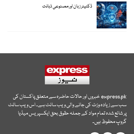
ڈکٹیٹر زبان اور مصنوعی ذہانت
express.pk
خبروں اور حالات حاضرہ سے متعلق پاکستان کی
سب سے زیادہ وزٹ کی جانے والی ویب سائٹ ہے۔ اس ویب سائٹ
پر شائع شدہ تمام مواد کے جملہ حقوق بحق ایکسپریس میڈیا
گروپ محفوظ ہیں۔