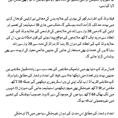
لایا گیا ہے۔
فیفا ورلڈ کپ انفراسٹرکچر کی بہتری کے علاوہ روس کی معاشی بے ترتیبی کو بحال کرنے
میں بہت حد تک کارآمد ثابت ہوسکے گا۔ ملک میں جاری 10 اسٹیڈیمز کی تعمیر اور
تزئین کے کام میں 30 ہزار سے زائد نئی ملازمتوں کی فراہمی کے علاوہ ورلڈ کپ کے
انعقاد سے مزید ایک لاکھ ملازمتوں کے مواقع پیدا ہونے کے قوی امکانات ہیں۔ ان کے
علاوہ ورلڈ کپ کے انعقاد کے دوران 15 رضا کار مراکز کی مدد سے 30 ہزار سے زائد
رضاکاروں کی خدمات بھی مستعار لی جائیں گی جنہیں عالمی معیار کی تربیت سے بھی
روشناس کرایا جائے گا۔
فٹبال ورلڈ کپ دنیا بھر میں اولمپک مقابلوں کے بعد سب سے زیادہ مقبول مقابلے ہیں
جنہیں بہت بڑی تعداد میں دیکھا جاتا ہے۔ فیفا کے اعداد و شمار کے مطابق رشیا ورلڈ
کپ مقابلے تقریباً 3 ارب لوگ اپنی ٹی وی اسکرینوں پر دیکھیں گے جبکہ 30 لاکھ
مقامی اور 10 لاکھ غیرملکی بھی میچز دیکھنے اسٹیڈیمز جائیں گے۔ میزبان 11 شہروں
میں لگ بھگ 40 لاکھ سیاحوں کی موجودگی سے کاروبار خصوصاً ہوٹلنگ کے شعبے
میں غیرمعمولی اضافہ ہوگا۔
اعداد و شمار کے مطابق اس مدت کے دوران غیرملکی سیاحوں میں 71 اور ملکی