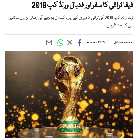
فیفا ٹرافی کا سفر اور فٹبال ورلڈ کپ 2018
فیفا ورلڈ کپ 2018 کی ٹرافی 3 فروری کے روز پاکستان پہنچے گی جہاں ہزاروں شائقین
اس کے منتظر ہیں
محمد سعید رفیق
February 02, 2018