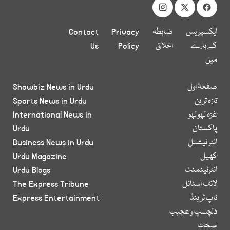
ایکسپریس
ضابطہ
Privacy
Contact
کے بارے
اخلاق
Policy
Us
میں
صفحۂ اول
Showbiz News in Urdu
تازہ ترین
Sports News in Urdu
غزہ لہو لہو
International News in
پاکستان
Urdu
انٹر نیشنل
Business News in Urdu
کھیل
Urdu Magazine
انٹرٹینمنٹ
Urdu Blogs
لائف اسٹائل
The Express Tribune
ٹاپ ٹرینڈ
Express Entertainment
دلچسپ و عجیب
صحت