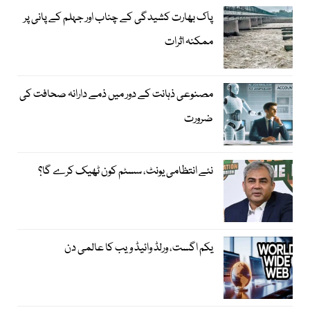
پاک بھارت کشیدگی کے چناب اور جہلم کے پانی پر
ممکنہ اثرات
مصنوعی ذہانت کے دور میں ذمے دارانہ صحافت کی
ضرورت
نئے انتظامی یونٹ، سسٹم کون ٹھیک کرے گا؟
یکم اگست، ورلڈ وائیڈ ویب کا عالمی دن