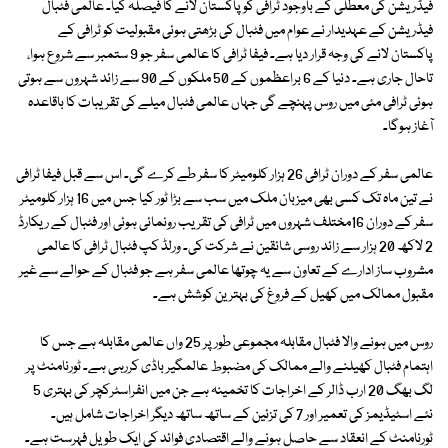
فیڈریشن کی معطلی کے باوجود ٹرافی کو پاکستان لانے کا فیصلہ کیا۔ عالمی فٹبال
فیڈریشن کے عہدیدار نے عوام میں فٹبال کی بڑھتی ہوئی مقبولیت کو ٹرافی کے
پاکستان لانے کی وجہ قرار دیا ہے۔ فیفا ٹرافی کا عالمی سفر جو 9 ستمبر سے شروع ہوا،
تاحال جاری ہے۔ دنیا کے 6 براعظموں کے 50 ملکوں کے 90 سے زائد شہروں سے ہوتی
ہوئی ٹرافی مئی میں روس پہنچے گی جہاں عالمی فٹبال میلے کی تقریبات کا باقاعدہ
آغاز ہوگا۔
عالمی سفر کے دوران ٹرافی 26 ہزار کلومیٹر کا سفر طے کرے گی۔ اس سے قبل فیفا ٹرافی
نے تین ماہ تک کسی بھی میزبان ملک میں سب سے بڑا ٹور کیا جس میں 16 ہزار کلومیٹر
سفر کے دوران 16مختلف شہروں میں ٹرافی کی تقریب رونمائی ہوئی اور فٹبال کے ریکارڈ
2 لاکھ 20 ہزار سے زائد روسی شائقین نے شرکت کی۔ ورلڈ کپ فٹبال ٹرافی کا عالمی
مشروب ساز ادارے کے تعاون سے یہ چوتھا عالمی سفر ہے جو فٹبال کے حوالے سے غیر
مقبول ممالک میں کھیل کے فروغ کی بہترین کوشش ہے۔
روس میں ہونے والا فٹبال مقابلہ مجموعی طور پر 25 واں عالمی مقابلہ ہے جس کا
اہتمام فٹبال کھیلنے والے ممالک کی مضبوط عالمگیر باڈی کررہی ہے۔ ٹورنامنٹ پر
لگ بھگ 20 ارب ڈالر کے اخراجات کا تخمینہ ہے جن میں انفراسٹرکچر کی بہتری 5
نئے اسٹیڈیمز کی تعمیر اور 7 کی تزئین کے ساتھ ساتھ دیگر اخراجات شامل ہیں۔
ٹورنامنٹ کے انعقاد سے حاصل ہونے والے اقتصادی فوائد کی ایک طویل فہرست ہے۔