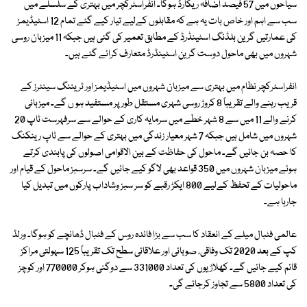
سیاحوں میں 57 فیصد اضافہ ریکارڈ ہوگا۔ انفراسٹرکچر میں بہتری کے سلسلے میں
سب سے اہم اور خاص بات یہ ہے کہ مقابلوں کےلیے تیار کیے گئے تمام 12 اسٹیڈیمز
کی عمارتیں گرین بلڈنگ اسٹینڈرڈ کے مطابق تعمیر کی گئی ہیں جبکہ 11 میزبان روسی
شہروں میں بھی ماحول دوست گرین اسٹینڈرڈ متعارف کرائے گئے ہیں۔
انفراسٹرکچر نظام میں بہتری سے میزبان شہروں میں اسٹیڈیمز اور ٹریننگ سینٹرز کے
قریب رہنے والے تقریباً 8 کروڑ روسی شہری مستقل طور پر مستفید ہو ں گے۔ میزبانی
کرنے والے 11 میں سے 8 شہر خطے میں سرمایہ کاری کے حوالے سے سرفہرست ٹاپ 20
شہروں میں شامل ہیں جبکہ 7 شہر معیار زندگی میں بہتری کے حوالے سے ٹاپ رینکنگ
کا حصہ بن جائیں گے۔ ماحول کی حفاظت کے بین الاقوامی اصولوں کی پابندی کرتے
ہوئے میزبان شہروں میں 350 قواعد بھی لاگو کیے جائیں گے۔ سرسبز ماحول کے قیام اور
ماحولیات کے تحفظ کےلیے 800 ایکڑ رقبے کو سر سبز وشاداب پارکوں میں تبدیل کیا
جارہا ہے۔
عالمی فٹبال میلے کے انعقاد کا سب سے بڑا فائدہ روس کے فٹبال ڈھانچے کو ہوگا۔ ورلڈ
کپ کے بعد 2020 تک وفاقی، صوبائی اور علاقائی سطح تک تقریباً 125 سہولتی مراکز
قائم کیے جائیں گے۔ کھلاڑیوں کی تعداد 331000 سے دوگنی ہوکر 770000 اور کوچز
کی تعداد 5800 سے تجاوز کرجائے گی۔