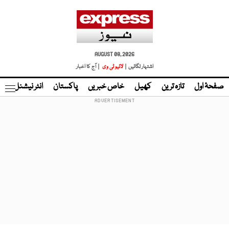
AUGUST 08, 2026
اشتہار لگائیں |
لائیو ٹی وی
| آج کا اخبار
صفحۂ اول
تازہ ترین
کھیل
خاص خبریں
پاکستان
انٹر نیشنل
ٹا