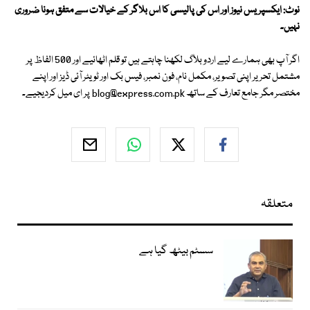
نوٹ: ایکسپریس نیوز اور اس کی پالیسی کا اس بلاگر کے خیالات سے متفق ہونا ضروری
نہیں۔
اگر آپ بھی ہمارے لیے اردو بلاگ لکھنا چاہتے ہیں تو قلم اٹھائیے اور 500 الفاظ پر
مشتمل تحریر اپنی تصویر، مکمل نام، فون نمبر، فیس بک اور ٹویٹر آئی ڈیز اور اپنے
مختصر مگر جامع تعارف کے ساتھ
blog@express.com.pk
پر ای میل کردیجیے۔
متعلقہ
سسٹم بیٹھ گیا ہے