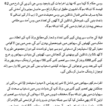
روسی حکام کا کہنا ہے کہ بھاری اخراجات کے باوجود روسی جی ڈی پی کی شرح میں 0.2
فیصد کا اضافہ ہوگا۔ تشہیری حقوق اور دیگر ذرائع سے حاصل ہونے والی آمدنی کے
علاوہ صرف عالمی فٹبال شائقین ہی روسی معیشت میں 3 ارب ڈالر کے اضافے کا
باعث بنیں گے۔ غیرملکی شائقین کی لاکھوں کی تعداد میں روس آمد سے مقامی
صنعتی پیداوار اور تجارت میں کئی گنا اضافہ ہوگا۔
فیفا کی جانب سے پیش کیے گئے اعداد و شمار کے مطابق ورلڈ کپ کے انعقاد سے
ملک میں کھیلوں کی سہولتوں میں غیرمعمولی بہتری آئے گی، جس میں بین الا قوامی
معیار کے 12 اسٹیڈیمز کی دستیابی اہم ہے جہاں ٹورنامنٹ کے دوران مجموعی طورپر 5
لاکھ 55 ہزار شائقین کے بیٹھنے کی گنجائش ہے۔ کھیلوں کی بنیادی سہولتوں پر خرچ
کیے گئے 600 روبلز کی مدد سے تعمیر کئے گئے 96 اسپورٹس ٹریننگ سینٹر بھی ورلڈ
کپ کے بعد روسی نوجوانوں کی سہولت کیلئے دستیاب ہوں گے جن میں 16 ہزار سے زائد
نوجوان ٹریننگ حاصل کرسکیں گے۔
انفراسٹرکچر سہولتوں میں شامل 11 نئے ایئرپورٹس، 3 میٹرو اسٹیشنز، 12 نئی سڑکیں اور
جنکشن بھی تعمیر کیے گئے ہیں۔ ورلڈ کپ کی بدولت روس میں دستیاب صحت کی
سہولیات میں بھی اضافہ ہوگا۔ مختلف شہروں میں 13 اسپتالوں کی دوبارہ سے تعمیر اور
تزئین کا کام بھی مکمل کیا گیا ہے جبکہ بنیادی ضروریات کی فراہمی کے 29 مراکز،
12 نئے پاور اسٹیشن اور نجی شعبے کی مدد سے 27 نئے ہوٹلوں کا قیام بھی عمل میں