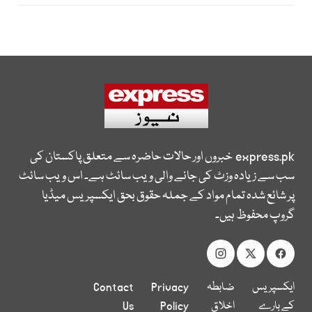
express.pk
خبروں اور حالات حاضرہ سے متعلق پاکستان کی
سب سے زیادہ وزٹ کی جانے والی ویب سائٹ ہے۔ اس ویب سائٹ
پر شائع شدہ تمام مواد کے جملہ حقوق بحق ایکسپریس میڈیا
گروپ محفوظ ہیں۔
ایکسپریس
ضابطہ
Privacy
Contact
کے بارے
اخلاق
Policy
Us