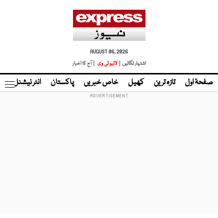
AUGUST 06, 2026
اشتہار لگائیں |
لائیو ٹی وی
| آج کا اخبار
صفحۂ اول
تازہ ترین
کھیل
خاص خبریں
پاکستان
انٹر نیشنل
ٹا