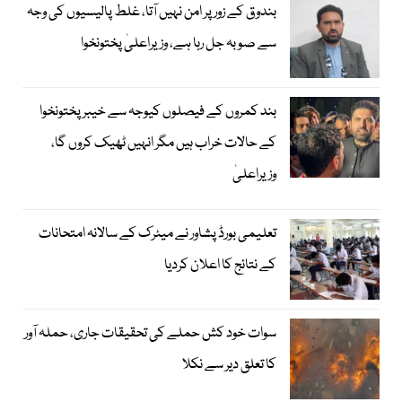
بندوق کے زور پر امن نہیں آتا، غلط پالیسیوں کی وجہ
سے صوبہ جل رہا ہے، وزیراعلیٰ پختونخوا
بند کمروں کے فیصلوں کیوجہ سے خیبرپختونخوا
کے حالات خراب ہیں مگر انہیں ٹھیک کروں گا،
وزیراعلیٰ
تعلیمی بورڈ پشاور نے میٹرک کے سالانہ امتحانات
کے نتائج کا اعلان کردیا
سوات خود کش حملے کی تحقیقات جاری، حملہ آور
کا تعلق دیر سے نکلا