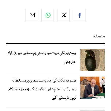
متعلقہ
چمن اور لکی مروت میں دستی بم حملوں میں 3 افراد
جاں بحق
صدر مملکت کی جانب سے سمری پر دستخط نہ
ہونے کے باعث پشاور ہائیکورٹ کے 4 ججز مزید کام
نہیں کر سکیں گے