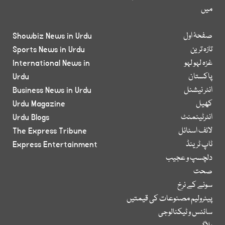
میں
صفحۂ اول
Showbiz News in Urdu
تازہ ترین
Sports News in Urdu
غزہ لہو لہو
International News in
پاکستان
Urdu
انٹر نیشنل
Business News in Urdu
کھیل
Urdu Magazine
انٹرٹینمنٹ
Urdu Blogs
لائف اسٹائل
The Express Tribune
ٹاپ ٹرینڈ
Express Entertainment
دلچسپ و عجیب
صحت
سونے کے نرخ
پیٹرولیم مصنوعات کی قیمتیں
سائنس و ٹیکنالوجی