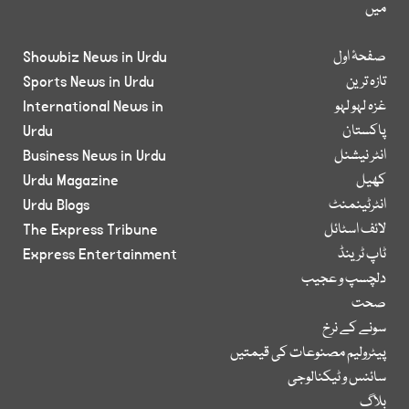
میں
صفحۂ اول
Showbiz News in Urdu
تازہ ترین
Sports News in Urdu
غزہ لہو لہو
International News in
پاکستان
Urdu
انٹر نیشنل
Business News in Urdu
کھیل
Urdu Magazine
انٹرٹینمنٹ
Urdu Blogs
لائف اسٹائل
The Express Tribune
ٹاپ ٹرینڈ
Express Entertainment
دلچسپ و عجیب
صحت
سونے کے نرخ
پیٹرولیم مصنوعات کی قیمتیں
سائنس و ٹیکنالوجی
بلاگ