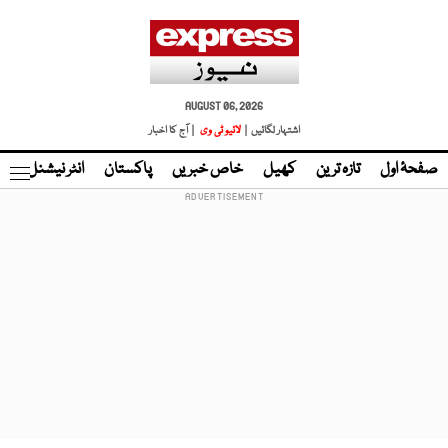
AUGUST 06, 2026
اشتہار لگائیں |
لائیو ٹی وی
| آج کا اخبار
صفحۂ اول
تازہ ترین
کھیل
خاص خبریں
پاکستان
انٹر نیشنل
ٹا