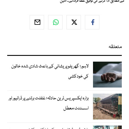
کے مطابق ادا کرنے کی توفیق عطا فرمائے۔ آمین
متعلقہ
لاہور؛ گھریلو پریشانی کے باعث شادی شدہ خاتون
کی خودکشی
ہزارہ ایکسپریس ٹرین حادثہ؛ غفلت برتنے پر ڈرائیور اور
اسسٹنٹ معطل