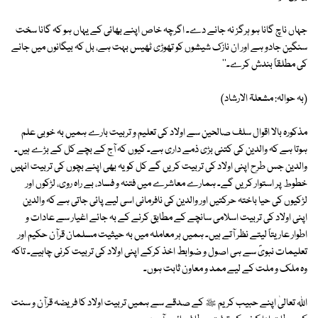
جہاں ناچ گانا ہو ہرگز نہ جانے دے۔ اگرچہ خاص اپنے بھائی کے یہاں ہو کہ گانا سخت
سنگین جادو ہے اور ان نازک شیشوں کو تھوڑی ٹھیس بہت ہے، بل کہ بیگانوں میں جانے
کی مطلقاً بندش کرے۔''
(بہ حوالہ: مشعلۃ الارشاد)
مذکورہ بالا اقوال سلف صالحین سے اولاد کی تعلیم و تربیت بارے ہمیں بہ خوبی علم
ہوتا ہے کہ والدین کی کتنی بڑی ذمے داری ہے۔ کیوں کہ آج کے بچے کل کے بڑے ہیں۔
والدین جس طرح اپنی اولاد کی تربیت کریں گے کل کو یہ بھی اپنے بچوں کی تربیت انہیں
خطوط پر استوار کریں گے۔ ہمارے معاشرے میں فتنہ و فساد، بے راہ روی، لڑکوں اور
لڑکیوں کی حیا باختہ حرکتیں اور والدین کی نافرمانی اسی لیے پائی جاتی ہے کہ والدین
اپنی اولاد کی تربیت اسلامی سانچے کے مطابق کرنے کے بہ جائے اغیار سے عادات و
اطوار عاریتاً لیتے نظر آتے ہیں۔ ہمیں ہر معاملہ میں بہ حیثیت مسلمان قرآن حکیم اور
تعلیمات نبویؐ سے ہی اصول و ضوابط اخذ کرکے اپنی اولاد کی تربیت کرنی چاہیے۔ تاکہ
وہ ملک و ملت کے لیے ممد و معاون ثابت ہوں۔
اللہ تعالیٰ اپنے حبیب کریم ﷺ کے صدقے سے ہمیں تربیت اولاد کا فریضہ قرآن و سنت