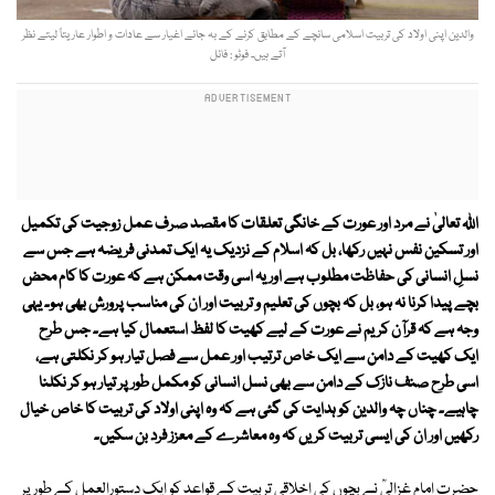
والدین اپنی اولاد کی تربیت اسلامی سانچے کے مطابق کرنے کے بہ جائے اغیار سے عادات و اطوار عاریتاً لیتے نظر
آتے ہیں۔ فوٹو : فائل
اللہ تعالیٰ نے مرد اور عورت کے خانگی تعلقات کا مقصد صرف عمل زوجیت کی تکمیل
اور تسکین نفس نہیں رکھا، بل کہ اسلام کے نزدیک یہ ایک تمدنی فریضہ ہے جس سے
نسلِ انسانی کی حفاظت مطلوب ہے اور یہ اسی وقت ممکن ہے کہ عورت کا کام محض
بچے پیدا کرنا نہ ہو، بل کہ بچوں کی تعلیم و تربیت اور ان کی مناسب پرورش بھی ہو۔ یہی
وجہ ہے کہ قرآن کریم نے عورت کے لیے کھیت کا لفظ استعمال کیا ہے۔ جس طرح
ایک کھیت کے دامن سے ایک خاص ترتیب اور عمل سے فصل تیار ہو کر نکلتی ہے،
اسی طرح صنف نازک کے دامن سے بھی نسل انسانی کو مکمل طور پر تیار ہو کر نکلنا
چاہیے۔ چناں چہ والدین کو ہدایت کی گئی ہے کہ وہ اپنی اولاد کی تربیت کا خاص خیال
رکھیں اور ان کی ایسی تربیت کریں کہ وہ معاشرے کے معزز فرد بن سکیں۔
حضرت امام غزالیؒ نے بچوں کی اخلاقی تربیت کے قواعد کو ایک دستورالعمل کے طور پر