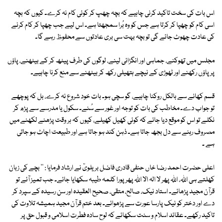
اس بات کی سخت تاکید کرنی چاہیے کہ بچہ چھپ کر کوئی کام نہ کرے۔ کیوں کہ بچہ
اسی کام کو چھپا کر کرتا ہے جس کو وہ بُرا سمجھتا ہے۔ اس لیے جب چھپا کر کام کرنے
کی عادت چھوٹ جائے گی تو بچہ بہت سی بری عادتوں سے محفوظ رہے گا۔
مجلس میں تھوکنے، جماہی اور انگڑائی لینے، لوگوں کی طرف پیٹھ کر کے بیٹھنے، پاؤں
پر پاؤں رکھنے اور ٹھوڑی کے نیچے ہتھیلی رکھ کر بیٹھنے سے منع کرنا چاہیے۔
قسم کھانے سے بالکل روکنا چاہیے، گو سچی ہو۔ بات خود شروع نہ کرے، بل کہ پوچھے
تو جواب دے۔ مخاطب کی بات کو توجہ اور غور سے سُنے۔ سکول یا مدرسے سے پڑھ کر
نکلے تو اس کو موقع دیا جائے کہ کوئی کھیل کھیلے، کیوں کہ ہر وقت پڑھنے لکھنے میں
مصروف رہنے سے دل بجھ جاتا ہے۔ ذہن کند ہو جاتا ہے اور طبیعت اچاٹ ہو جاتی
ہے ۔
اعلی حضرت احمد رضا خاں حنفی قادری فاضل بریلویؒ نے ارشاد فرمایا : '' بچے کی زبان
کھلتے ہی اللہ، اللہ پھر لا الہ الا اللہ پھر پورا کلمہ طیبہ سکھایا جائے۔ جب تمیز آئے تو
قرآن مجید پڑھائے۔ استاد نیک، صالح، متقی، صحیح العقیدہ اور سن رسیدہ کے سپرد کر
دے اور دختر کو نیک پارسا عورت سے پڑھوائے۔ بعد ختم قرآن مجید ہمیشہ تلاوت کی
تاکید رکھے۔ عقائد اسلام و سنت سکھائے کہ لوح سادہ فطرت اسلامی و قبول حق پر