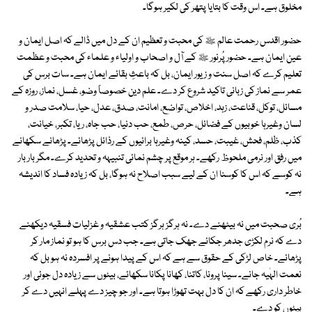
مخلوق ہے۔ اس وقت کا بتایا پتھر کی لکیر ہوگا۔
حضور اقدس رحمت عالم ﷺ کی محبت و تعظیم ان کے دل میں ڈالے کہ اصل ایمان و
عین ایمان ہے۔ حضور پُرنور ﷺ کے آل و اصحاب و اولیاء و علماء کی محبت و عظمت
تعلیم کرے کہ اصل سنت و زیور ایمان، بل کہ باعثِ بقائے ایمان ہے۔ سات برس کی
عمر سے نماز کی زبانی تاکید شروع کر دے۔ علم دین خصوصاً وضو، غسل، نماز، روزہ کے
مسائل، توکل، قناعت، زہد، اخلاص، تواضع، امانت، صدق، عدل، حیا، سلامت صدر و
لسان وغیرہا خوبیوں کے فضائل، حرص، طمع، حب دنیا، حب جاہ، ریا، تکبر، خیانت،
کذب، ظلم، فحش، غیبت، حسد، کینہ وغیرہا برائیوں کے رذائل پڑھائے۔ پڑھانے سکھانے
میں رفق اور نرمی ملحوظ رکھے۔ ہر موقع پر چشم نمائی تنبیہہ و تحدید کرے۔ مگر بار بار
نہ کوسے کہ اس کا کوسنا ان کے لیے سبب اصلاح نہ ہوگا، بل کہ زیادہ فساد کا اندیشہ
ہے۔
بُری صحبت میں نہ بیٹھنے دے۔ نہ ہرگز ہرگز کتب عشقیہ و غزلیات فسقیہ دیکھنے
دے کہ نرم لکڑی جدھر جکائے جھک جاتی ہے۔ جب دس برس کا ہو تو نماز مار کر
پڑھائے۔ خاص لڑکی کے حقوق سے ہے کہ اس کے پیدا ہونے پر افسردہ نہ ہو بل کہ
نعمت الہٰیہ جانے۔ سینا پرونا، کاتنا، کھانا پکانا سکھائے، بیٹوں سے زیادہ دل جوئی اور
خاطر داری رکھے کہ ان کا دل بہت تھوڑا ہوتا ہے۔ اور جو چیز دے پہلے انہیں دے کر
بیٹوں کو دے۔