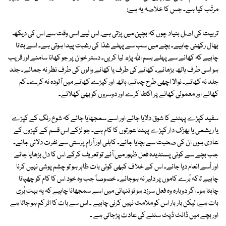
مرتّب کیا ہے۔ جس کا خلاصہ یہ ہے:
تربیت کی اصل بنیاد چوں کہ بچپن میں پڑتی ہے، اس لیے اسی وقت سے اس کی دیکھ
بھال رکھنی چاہیے۔ بچے میں سب سے پہلے غذا کی رغبت پیدا ہوتی ہے۔ اسے بتانا
چاہیے کہ کھانے سے پہلے بسم اللہ پڑھ لیا کریں۔ دستر خوان پر جو کھانا سامنے اور قریب
ہو اسی طرف ہاتھ بڑھائے۔ کھانے کی طرف یا کھانے والوں کی طرف نظر نہ جمائے۔ جلد
جلد نہ کھائے۔ نوالا اچھی طرح چبائے، ہاتھ اور کپڑے کھانے میں آلودہ نہ کرے۔ کم
کھائے اور معمولی کھانے پر اکتفا کرے اور دوسروں کو بھی کھلائے۔
سفید کپڑے پہننے کا شوق دلایا جائے اور اسے سمجھایا جائے کہ شوخ رنگ کے کپڑے
یا ریشمی یا بھڑک دار کپڑے پہننا عورتوں کا کام ہے۔ جو لڑکے اس قسم کے کپڑوں کے
عادی ہوں ان کی صحبت سے بچایا جائے۔ کاہلی اور آرام پرستی سے نفرت دلائی جائے۔
جب بچے سے کوئی پسندیدہ فعل ظہور میں آئے تو تعریف کرکے اس کا دل بڑھایا جائے
اور اُسے انعام دیا جائے۔ اس کے خلاف کبھی کوئی بات ظاہر ہو تو چشم پوشی نہیں کرنا
چاہیے تاکہ بُرے کاموں پر دلیر نہ ہوجائے۔ خصوصاً جب وہ خود اس کا کام کو چھپانا
چاہتا ہو۔ اگر دوبارہ وہ فعل سرزد ہو تو تنہائی میں اسے سمجھانا چاہیے کہ یہ بہت بُری
بات ہے، لیکن بار بار اس کو ملامت نہیں کرنی چاہیے ۔ اس سے بات کا اثر کم ہو جاتا ہے
اور بچے میں ڈانٹ ڈپٹ سننے کی عادت پڑجاتی ہے ۔