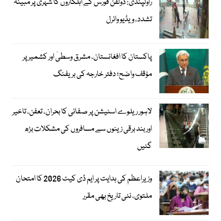
راولپنڈی: ڈولفن فورس کے اہلکاروں کا شہری پر مبینہ
تشدد، ویڈیو وائرل
پاکستان کا افغانستان، مشرق وسطیٰ اور کشمیر پر
مؤقف واضح؛ دفتر خارجہ کی بریفنگ
لاہور ریلوے اسٹیشن پر صفائی کا بحران، تعفن، تاخیر
اور بند برقی زینوں سے مسافروں کی مشکلات بڑھ
گئیں
وزیراعظم کی ہدایت پر ایم ڈی کیٹ 2026 کا امتحان
ملتوی، نئی تاریخ بھی مقرر