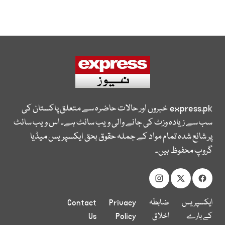
express.pk
خبروں اور حالات حاضرہ سے متعلق پاکستان کی
سب سے زیادہ وزٹ کی جانے والی ویب سائٹ ہے۔ اس ویب سائٹ
پر شائع شدہ تمام مواد کے جملہ حقوق بحق ایکسپریس میڈیا
گروپ محفوظ ہیں۔
ایکسپریس
ضابطہ
Privacy
Contact
کے بارے
اخلاق
Policy
Us