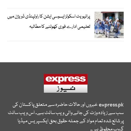
پرائیویٹ اسکولز ایسوسی ایشن کا راولپنڈی ڈویژن میں
تعلیمی ادارے فوری کھولنے کا مطالبہ
express.pk
خبروں اور حالات حاضرہ سے متعلق پاکستان کی
سب سے زیادہ وزٹ کی جانے والی ویب سائٹ ہے۔ اس ویب سائٹ
پر شائع شدہ تمام مواد کے جملہ حقوق بحق ایکسپریس میڈیا
گروپ محفوظ ہیں۔