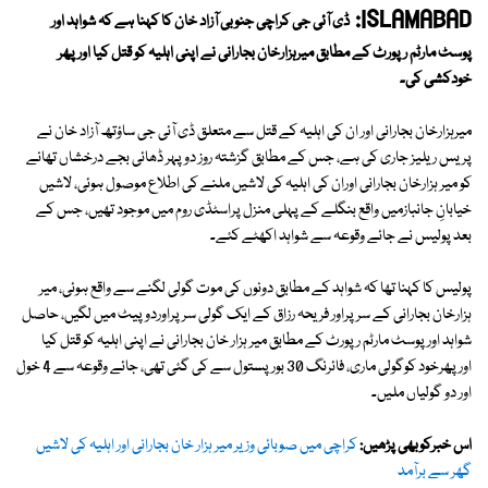
ISLAMABAD:
ڈی آئی جی کراچی جنوبی آزاد خان کا کہنا ہے کہ شواہد اور
پوسٹ مارٹم رپورٹ کے مطابق میرہزارخان بجارانی نے اپنی اہلیہ کو قتل کیا اور پھر
خودکشی کی۔
میرہزارخان بجارانی اور ان کی اہلیہ کے قتل سے متعلق ڈی آئی جی ساؤتھ آزاد خان نے
پریس ریلیز جاری کی ہے، جس کے مطابق گزشتہ روز دوپہر ڈھائی بجے درخشاں تھانے
کو میر ہزارخان بجارانی اوران کی اہلیہ کی لاشیں ملنے کی اطلاع موصول ہوئی، لاشیں
خیابانِ جانبازمیں واقع بنگلے کے پہلی منزل پراسٹڈی روم میں موجود تھیں، جس کے
بعد پولیس نے جائے وقوعہ سے شواہد اکھٹے کئے۔
پولیس کا کہنا تھا کہ شواہد کے مطابق دونوں کی موت گولی لگنے سے واقع ہوئی، میر
ہزارخان بجارانی کے سر پراور فریحہ رزاق کے ایک گولی سرپراوردوپیٹ میں لگیں، حاصل
شواہد اورپوسٹ مارٹم رپورٹ کے مطابق میر ہزار خان بجارانی نے اپنی اہلیہ کو قتل کیا
اورپھرخود کوگولی ماری، فائرنگ 30 بور پستول سے کی گئی تھی، جائے وقوعہ سے 4 خول
اور دو گولیاں ملیں۔
اس خبرکوبھی پڑھیں:
کراچی میں صوبائی وزیر میر ہزار خان بجارانی اور اہلیہ کی لاشیں
گھر سے برآمد