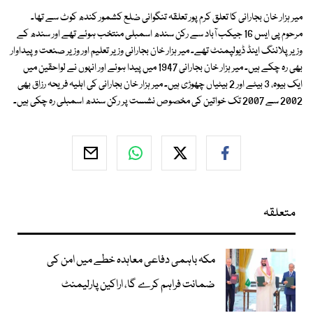
میر ہزار خان بجارانی کا تعلق کرم پور تعلقہ تنگوانی ضلع کشمور کندھ کوٹ سے تھا۔
مرحوم پی ایس 16 جیکب آباد سے رکن سندھ اسمبلی منتخب ہوئے تھے اور سندھ کے
وزیر پلاننگ اینڈ ڈیولپمنٹ تھے۔ میر ہزار خان بجارانی وزیر تعلیم اور وزیر صنعت و پیداوار
بھی رہ چکے ہیں۔ میر ہزار خان بجارانی 1947 میں پیدا ہوئے اور انہوں نے لواحقین میں
ایک بیوہ، 3 بیٹے اور 2 بیٹیاں چھوڑی ہیں۔ میر ہزار خان بجارانی کی اہلیہ فریحہ رزاق بھی
2002 سے 2007 تک خواتین کی مخصوص نشست پر رکن سندھ اسمبلی رہ چکی ہیں۔
متعلقہ
مکہ باہمی دفاعی معاہدہ خطے میں امن کی
ضمانت فراہم کرے گا، اراکین پارلیمنٹ