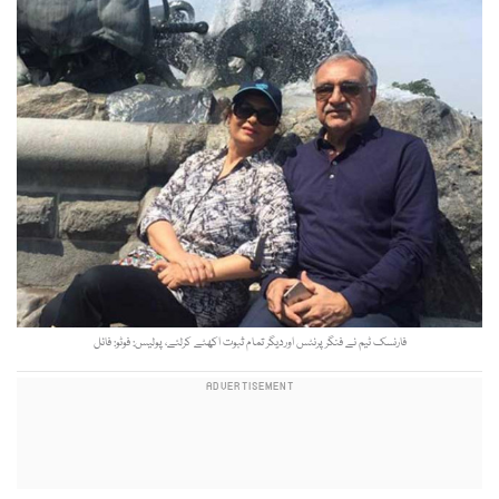
فارنسک ٹیم نے فنگرپرنٹس اوردیگر تمام ثبوت اکھٹے کرلئے، پولیس: فوٹو: فائل