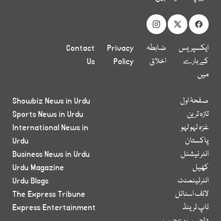
ایکسپریس
ضابطہ
Privacy
Contact
کے بارے
اخلاق
Policy
Us
میں
صفحۂ اول
Showbiz News in Urdu
تازہ ترین
Sports News in Urdu
غزہ لہو لہو
International News in
پاکستان
Urdu
انٹر نیشنل
Business News in Urdu
کھیل
Urdu Magazine
انٹرٹینمنٹ
Urdu Blogs
لائف اسٹائل
The Express Tribune
ٹاپ ٹرینڈ
Express Entertainment