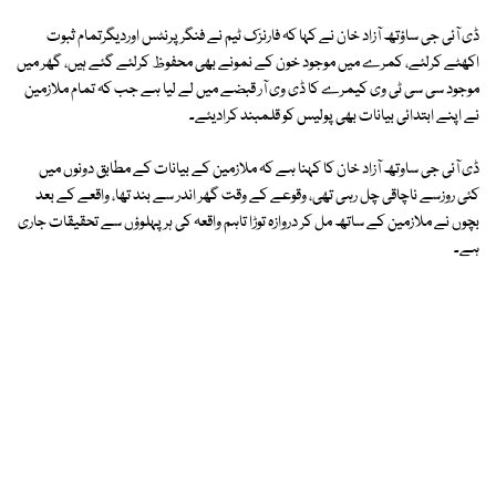
ڈی آئی جی ساؤتھ آزاد خان نے کہا کہ فارنزک ٹیم نے فنگرپرنٹس اوردیگرتمام ثبوت
اکھٹے کرلئے، کمرے میں موجود خون کے نمونے بھی محفوظ کرلئے گئے ہیں، گھر میں
موجود سی سی ٹی وی کیمرے کا ڈی وی آر قبضے میں لے لیا ہے جب کہ تمام ملازمین
نے اپنے ابتدائی بیانات بھی پولیس کو قلمبند کرادیئے۔
ڈی آئی جی ساوتھ آزاد خان کا کہنا ہے کہ ملازمین کے بیانات کے مطابق دونوں میں
کئی روزسے ناچاقی چل رہی تھی، وقوعے کے وقت گھر اندر سے بند تھا، واقعے کے بعد
بچوں نے ملازمین کے ساتھ مل کر دروازہ توڑا تاہم واقعہ کی ہر پہلوؤں سے تحقیقات جاری
ہے۔