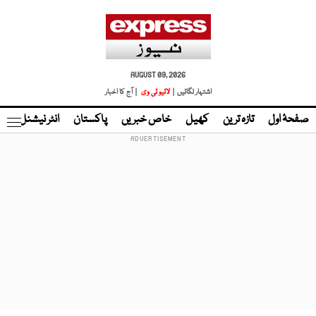
AUGUST 09, 2026
اشتہار لگائیں |
لائیو ٹی وی
| آج کا اخبار
صفحۂ اول
تازہ ترین
کھیل
خاص خبریں
پاکستان
انٹر نیشنل
ٹا