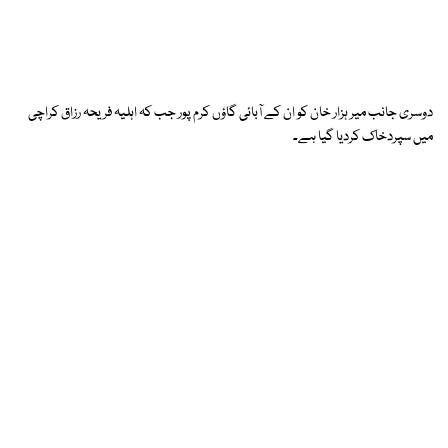
دوسری جانب میر ہزار خان کو ان کے آبائی گاؤں کرم پور جب کہ اہلیہ فریحہ رزاق کراچی
میں سپردخاک کردیا گیا ہے۔