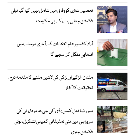
تحصیل غازی کو وفاق میں شامل نہیں کیا گیا نوٹی
فکیشن جعلی ہے، کے پی حکومت
آزاد کشمیر عام انتخابات کے آخری مرحلے میں
انتخابی دنگل کل سجے گا
ملتان: لڑکے اور لڑکی کی لاشیں ملنے کا مقدمہ درج،
تحقیقات کا آغاز
میر رضا قتل کیس: ڈی آئی جی عامر فاروقی کی
سربراہی میں نئی تحقیقاتی کمیٹی تشکیل، نوٹی
فکیشن جاری