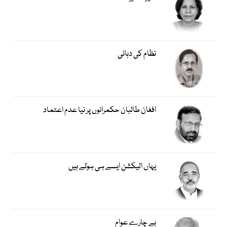
نظام کی دہائی
افغان طالبان حکمرانوں پر نیا عدم اعتماد
یہاں الیکشن ایسے ہی ہوتے ہیں
بے چارے عوام