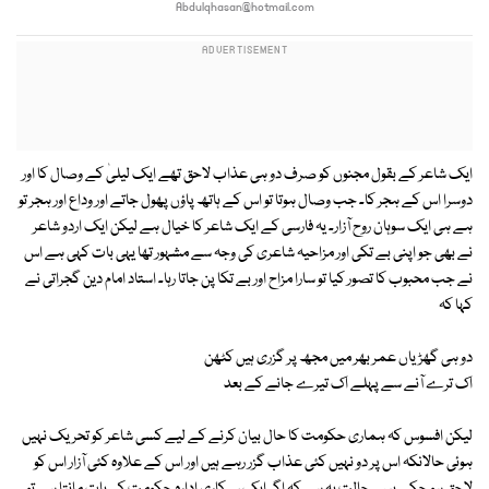
Abdulqhasan@hotmail.com
ایک شاعر کے بقول مجنوں کو صرف دو ہی عذاب لاحق تھے ایک لیلیٰ کے وصال کا اور
دوسرا اس کے ہجر کا۔ جب وصال ہوتا تو اس کے ہاتھ پاؤں پھول جاتے اور وداع اور ہجر تو
ہے ہی ایک سوہان روح آزار۔ یہ فارسی کے ایک شاعر کا خیال ہے لیکن ایک اردو شاعر
نے بھی جو اپنی بے تکی اور مزاحیہ شاعری کی وجہ سے مشہور تھا یہی بات کہی ہے اس
نے جب محبوب کا تصور کیا تو سارا مزاح اور بے تکا پن جاتا رہا۔ استاد امام دین گجراتی نے
کہا کہ
دو ہی گھڑیاں عمر بھر میں مجھ پر گزری ہیں کٹھن
اک ترے آنے سے پہلے اک تیرے جانے کے بعد
لیکن افسوس کہ ہماری حکومت کا حال بیان کرنے کے لیے کسی شاعر کو تحریک نہیں
ہوئی حالانکہ اس پر دو نہیں کئی عذاب گزر رہے ہیں اور اس کے علاوہ کئی آزار اس کو