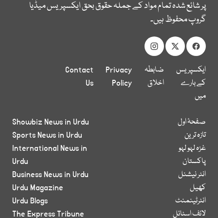
پر شائع شدہ تمام مواد کے جملہ حقوق بحق ایکسپریس میڈیا
گروپ محفوظ ہیں۔
ایکسپریس
ضابطہ
Privacy
Contact
کے بارے
اخلاق
Policy
Us
میں
صفحۂ اول
Showbiz News in Urdu
تازہ ترین
Sports News in Urdu
غزہ لہو لہو
International News in
پاکستان
Urdu
انٹر نیشنل
Business News in Urdu
کھیل
Urdu Magazine
انٹرٹینمنٹ
Urdu Blogs
لائف اسٹائل
The Express Tribune