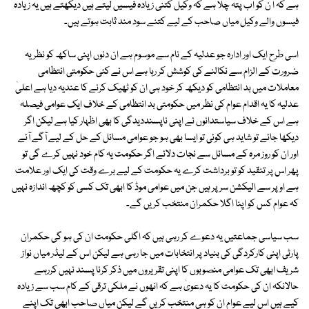
ہے کہ ا ن کو اب پتہ چلا ہے کہ وکیل کتنی زیادہ فیسیں لیتے ہیں دیکھتے ہیں یہ زیادہ
فیسوں والے وکیل میاں صاحب کے لیے کتنے سود مند ثابت ہوتے ہیں۔
اسی طرح ایک اور ادارہ جو عدلیہ کے نام سے موسوم ہے ان دنوں اپنی ساکھ کو نظریہ
ضرورت کے الزام سے نکالنے کی کوشش کر رہا ہے اس نے کئی حکومتی انتظامی
معاملات میں بد انتظامی کو دیکھ کر خود ہی ان کو ٹھیک کرنے کا عندیہ دیا ہے اعلیٰ
عدلیہ کا یہ اقدام عوام کی نظر میں حکومتی بد انتظامی کے خلاف ایک عوامی فیصلہ
ہے اس کے خلاف سیاستدانوں نے اپنی ناپسنددیدگی کا بھی اظہار کیا ہے لیکن اگر
دیکھا جائے تو شاید ہی کوئی تو ایسا بھی ہو جو عوامی مسائل کے حل کے لیے آگے آئے
اور ان کو روز مرہ کے مسائل سے نجات دلائے اگر حکومت یہ کام خود نہیں کرے گی تو
پھر اس پر تنقید کو تو برداشت کرے یہ حکومت کے لیے برے وقت کی ایک اور علامت
ہے اوپر سے الیکشن سر پر ہیں جن میں عوامی موڈ کا ابھی تک کسی کو کچھ اندازہ نہیں
کہ عوام کس کو اپنا اگلا حکمران منتخب کریں گے۔
سب سیاسی جماعتیں یہ دعوے کر رہی ہیں کہ اگلی حکومت ان کی ہو گی حکمران
پارٹی اپنی کارکردگی کی بنیاد پر انتخابات میں جا رہی ہے لیکن اس کے لیڈر میاں نواز
شریف ابھی تک عوامی منصوبوں کا اپنی تقریروں میں ذکر کرنا پسند نہیں کررہے
حالانکہ ان کی حکومت کا یہ دعویٰ ہے کہ انھوں نے ملکی ترقی کے کام سب سے زیادہ
کیے ہیں اس لیے عوام ان کو ہی منتخب کریں گے لیکن میاں صاحب ابھی تک اپنے