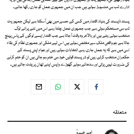
بنیاد رکھے گی۔ جمہوریت اور جمہوری اداروں کے لیے انتخابی عمل زندگی ہیں اور یہ
ادارے تب ہی مضبوط ہوتے ہیں جب ان میں جمہوری عمل کو جاری رکھا جائے۔
پسند ناپسند کی بنیاد اقتدار میں کسی کے حصے میں بھی آسکتا ہے لیکن جمہوریت
تب ہی مستحکم ہوتی ہے جب جمہوری عمل چلتا رہے اس میں نئے پرانے لوگ
منتخب ہوتے رہتے ہیں اور بالآخر وہ وقت آجاتا ہے جب اقتدار ایسے لوگوں کے پاس پہنچ
جاتا ہے جو واقعی ملک سے مخلص ہوتے ہیں ا س لیے ملکی اور جمہوری نظام کی بقاء
اسی میں ہے کہ یہ عمل جاری رہے انتخابات ہوتے رہیں اور عوام اپنی پسند کے
حکمران منتخب کرتے رہیں تو شر پسند قوتیں خود ہی ختم ہو جاتی ہیں ان کو ختم کرنے
کی ضرورت نہیں پڑتی اور سدھائے ہوئے گھوڑے واپس اپنے تھان پر پلٹ جاتے ہیں۔
متعلقہ
امیر خسروؒ