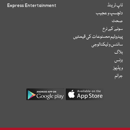
ٹاپ ٹرینڈ
Express Entertainment
دلچسپ و عجیب
صحت
سونے کے نرخ
پیٹرولیم مصنوعات کی قیمتیں
سائنس و ٹیکنالوجی
بلاگ
بزنس
ویڈیوز
جرائم