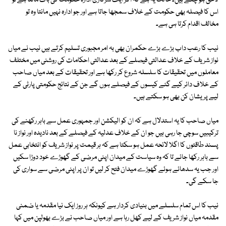
لاحق ہو چکے ہیں۔ حالت یہ ہے کہ اگر ایک سرکاری ادارہ حکومت کی بات مانتا ہے تو
اس کا فیصلہ بھی حکومت کے خلاف سمجھا جاتا ہے اور جو ادارہ نہیں مانتا وہ تو
مخالف اقدام کرتا ہی ہے۔
نیب کا رعب داب بڑے بڑے حکمران بھی بہ امر مجبوری تسلیم کرتے ہیں نیب نے میاں
نواز شریف کے خلاف عدالتی فیصلے کے بعد عدالتی احکامات کی روشنی میں مختلف
معاملوں میں تحقیقات کا سلسلہ شروع کر رکھا ہے اور تحقیقات کے بعد میاں صاحب
کے خلاف دائر کیے گئے کیسوں کے فیصلے ہوں گے جن کے نتائج حکومتی پارٹی کے
لیے پریشان کن بھی ہو سکتے ہیں۔
میاں صاحب کا یہ استدلال ہے کہ ان کو الیکشن اور جمہوری عمل سے باہر رکھنے کی
ترکیبیں سوچی جا رہی ہیں جو ان کے خلاف عدلیہ کے فیصلے کے بعد نادیدہ اور نواز نا
پسند طاقتوں کا اگلا لائحہ عمل ہو سکتا ہے کہ ہر قیمت پر نواز شریف کو انتخابی عمل
سے باہر رکھا جائے تا کہ وہ سیاست کے میدان اپنی مرضی کے گھوڑے خود دوڑا سکیں
اور جب یہ سدھائے ہوئے گھوڑے میدان فتح کر لیں تو ان پر اپنی مرضی سے سواری کی
جا سکے گی۔
نیب کا اس تمام سلسلے میں بنیادی کردار ہے کیونکہ ہر روز ایک نیا مقدمہ یا ضمنی
مقدمہ میاں نواز شریف کے لیے کھل رہا ہے اور میاں صاحب نے بڑے بھولپن میں کہا