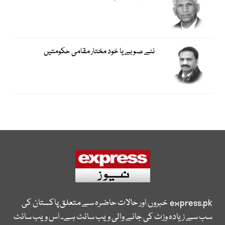
نئے صوبے یا خود مختار مقامی حکومتیں
express.pk
خبروں اور حالات حاضرہ سے متعلق پاکستان کی
سب سے زیادہ وزٹ کی جانے والی ویب سائٹ ہے۔ اس ویب سائٹ