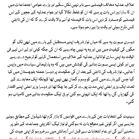
خلاف عدلیہ مخالف فیصلے سے باہر نہیں نکل سکے اور بڑے عوامی اجتماعات میں
ان کا سارا زور اس بات پر ہے کہ ان کو غلط نکالا گیا اور عوام عدلیہ کے ججوں کے اس
فیصلے کو مسترد کر دیں اس بات کا فیصلہ تو آنے والا وقت کرے گا کہ ان کی نااہلی
کس طرح ہوئی اور وقت بڑا بے رحم ہوتا ہے۔
دوسری صورت یہ ہے کہ میاں نواز شریف اپنے مستقبل کے بارے میں ابھی تک گو
مگوں کی کیفیت میں ہیں اور وہ یہ نہیں چاہ رہے کہ ان کی جگہ کوئی اور لے اس لیے فی
الوقت وہ اپنی ساری توانائیاں عدلیہ کے خلاف ہی استعمال کرنے کو ترجیح دے رہے
ہیں اور کوئی ایسی صورت بنانے کی کوشش میں ہیں کہ وہ پارلیمانی سیاست میں واپس
آجائیں۔ نواز شریف کی نااہلی کے بعد ان کی حکومت پر دوسرا حملہ بلوچستان میں کیا
گیا جس کے بارے میں کسی کو وہم و گمان بھی نہیں تھا کیونکہ ایک معاہدے کے
تحت ایک وزیر اعلیٰ اپنی مدت پورے کر کے جا چکا تھا اور دوسرا وزیر اعلیٰ اپنے اقتدار
کی گھڑیاں گن رہا تھا کہ ایک انہونی ہو گئی اور ق لیگ حکومت بنانے میں کامیاب ہو
گئی۔
سینیٹ کے انتخابات جن کے بارے میں افواہوں کا بازار گرم تھا شیڈول کے مطابق ہونے
جارہے ہیں اگر کوئی غیر متوقع بات نہ ہوگئی تو نواز لیگ اکثریتی جماعت کے طور پر
سامنے آئے گی اور عام انتخابات سے قبل اس آزمائش میں سرخرو ہو کر اپنی جیت کی