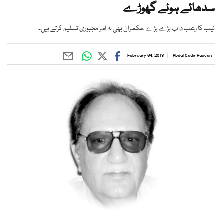
سدھائے ہوئے گھوڑے
نیب کا رعب داب بڑے بڑے حکمران بھی بہ امر مجبوری تسلیم کرتے ہیں۔
February 04, 2018
Abdul Qadir Hassan