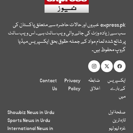
express.pk
خبروں اور حالات حاضرہ سے متعلق پاکستان کی
سب سے زیادہ وزٹ کی جانے والی ویب سائٹ ہے۔ اس ویب سائٹ
پر شائع شدہ تمام مواد کے جملہ حقوق بحق ایکسپریس میڈیا
گروپ محفوظ ہیں۔
ایکسپریس
ضابطہ
Privacy
Contact
کے بارے
اخلاق
Policy
Us
میں
صفحۂ اول
Showbiz News in Urdu
تازہ ترین
Sports News in Urdu
غزہ لہو لہو
International News in