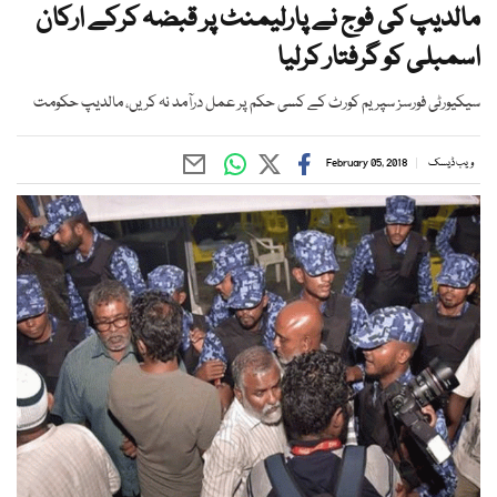
مالدیپ کی فوج نے پارلیمنٹ پر قبضہ کرکے ارکان
اسمبلی کو گرفتار کرلیا
سیکیورٹی فورسز سپریم کورٹ کے کسی حکم پر عمل درآمد نہ کریں، مالدیپ حکومت
ویب ڈیسک
February 05, 2018