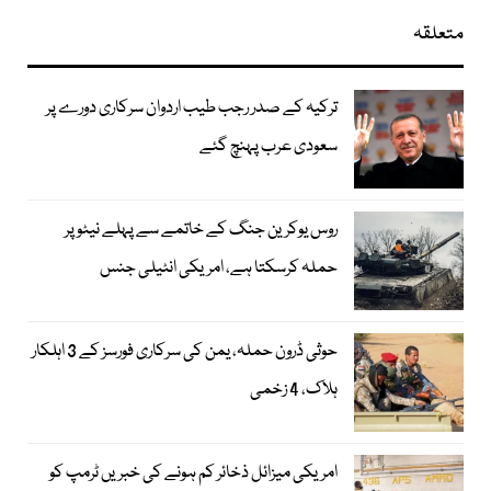
متعلقہ
ترکیہ کے صدر رجب طیب اردوان سرکاری دورے پر
سعودی عرب پہنچ گئے
روس یوکرین جنگ کے خاتمے سے پہلے نیٹو پر
حملہ کرسکتا ہے، امریکی انٹیلی جنس
حوثی ڈرون حملہ، یمن کی سرکاری فورسز کے 3 اہلکار
ہلاک، 4 زخمی
امریکی میزائل ذخائر کم ہونے کی خبریں ٹرمپ کو