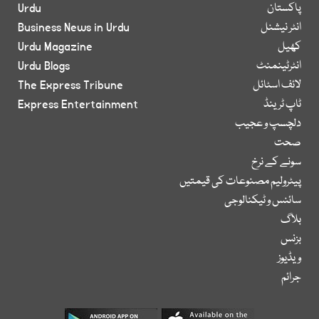
پاکستان
Urdu
انٹر نیشنل
Business News in Urdu
کھیل
Urdu Magazine
انٹرٹینمنٹ
Urdu Blogs
لائف اسٹائل
The Express Tribune
ٹاپ ٹرینڈ
Express Entertainment
دلچسپ و عجیب
صحت
سونے کے نرخ
پیٹرولیم مصنوعات کی قیمتیں
سائنس و ٹیکنالوجی
بلاگ
بزنس
ویڈیوز
جرائم