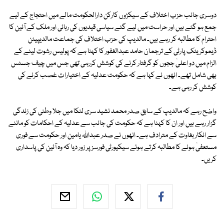
دوسری جانب حزب اختلاف کے سیکڑوں کارکن دارالحکومت مالے میں احتجاج کے لیے
جمع ہو گئے ہیں اور حراست میں لیے گئے سیاسی قیدیوں کی رہائی اور ملک کے آئین کا
احترام کا مطالبہ کر رہے ہیں۔ مالدیپ کی حزب اختلاف کی جماعت مالدیپیئن
ڈیموکریٹک پارٹی کے ترجمان حامد عبدالغفور کا کہنا ہے کہ پولیس رشوت لینے کے
الزام میں دو اعلیٰ ججوں کو گرفتار کرنے کی کوشش کررہی تھی جس میں چیف جسٹس
بھی شامل تھے۔ انھوں نے کہا ہے کہ حکومت عدلیہ کے اختیارات غصب کرنے کی
کوشش کر رہی ہے۔
واضح رہے کہ مالدیپ کے سابق صدر محمد نشید سری لنکا میں جلا وطنی کی زندگی
گزار رہے ہیں اور ان کا کہنا ہے کہ حکومت کی جانب سے عدلیہ کے احکامات کو ماننے
سے انکار بغاوت کے مترادف ہے۔ انھوں نے صدر عبداللہ یامین اور حکومت سے فوری
مستعفیٰ ہونے کا مطالبہ کرتے ہوئے سیکیورٹی فورسز پر زور دیا کہ وہ آئین کی پاسداری
کریں۔