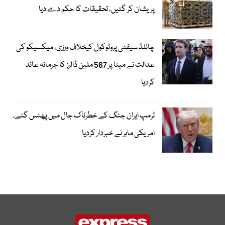
پریشان کر گئیں، تحقیقات کا حکم دے دیا
چائلڈ سیفٹی پروٹوکول کیخلاف ورزی، میکسیکو کی
عدالت نے میٹا پر 567 ملین ڈالرز کا جرمانہ عائد
کردیا
ٹرمپ ایران جنگ کے خطرناک جال میں پھنس گئے،
امریکی ماہر نے خبردار کردیا