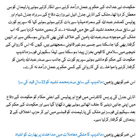
حکومت نے عدالت کے حکم پر عمل درآمد کرنے سے انکار کرتے ہوئے پارلیمان کو ہی
معطل کر دیا تھا۔ ملک کے اٹارنی جنرل انیل نے وزارتِ دفاع کے سربراہ جنرل شیام اور
پولیس کمشنر عبداللہ کے ہمراہ میڈیا سے بات کرتے ہوئے ہوئے کہا کہ سپریم کورٹ
نے سابق صدر محمد نشید کے حق میں فیصلہ دے کر ہمیں متنبہ کردیا ہے کہ اب
ملک کے موجودہ صدرعبداللہ یامین کے خلاف کوئی بھی کارروائی ہوسکتی ہے اور انہیں
گرفتار بھی کیا جاسکتا ہے جسے ہم غیر قانونی سمجھتے ہیں، کیوں کہ اس کارروائی کے
نتیجے میں سلامتی کا قومی بحران پیدا ہو سکتا ہے، لہذٰا سکیورٹی فورسز مالدیپ
حکومت کے حکم کو مانتے ہوئے سپریم کورٹ کی جانب سے صدر عبداللہ یامین کو
گرفتار کرنے یا مواخذے کی کارروائی کے کسی حکم پر عمل درآمد نہ کرے۔
اس خبرکوبھی پڑھیں:
مالدیپ کے سابق صدرمحمد نشید کو 13سال قید کی سزا
اٹارنی جنرل کی پریس کانفرنس میں فوج اور پولیس کے اعلیٰ حکام کو حکومت کے دفاع
میں اپنی جانیں دینے کا حلف اٹھاتے ہوئے بھی دکھایا گیا ہے اور حکومت کے حکم کے
بعد سیکیورٹی فورسز نے ملک کی پارلیمنٹ کو قبضے میں لے کر حزبِ اختلاف کے 2
رہنماؤں کو گرفتار کرلیا ہے۔
اس خبرکوبھی پڑھیں:
مالدیپ کا ملکی معاملات میں مداخلت پر بھارت کو انتباہ