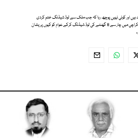
د ہیں اور کوئی نہیں پوچھ رہا کہ جب ملک سے لوڈ شیڈنگ ختم کردی
گئی ہے تو کراچی سے لوڈ شیڈنگ کیوں ختم نہیں کی جارہی اور سردی میں بھی کراچی میں چار سے 8 گھنٹے کی لوڈ شیڈنگ کرکے عوام کو کیوں پریشان
۔