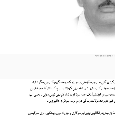
کردی گئی ہے اور حکومتی دعوے کو دو ماہ گزرچکے ہیں مگر شاید
ومت ہونے کے ساتھ شہر قائد بھی کہلاتا ہے۔ پاکستان کا حصہ نہیں
 ہے اور لوڈ شیڈنگ ختم ہونا تو درکنار کم بھی نہیں ہوئی ۔ بجلی اب
ے بغیر معمولات زندگی درہم برہم ہوکر رہ جاتے ہیں۔
جنریٹر لگالیے تھے اور سرکاری و نجی اداروں، بینکوں، بڑی مارکیٹوں