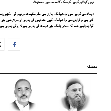
نہیں کرتا اور کراچی کو ملک کا حصہ نہیں سمجھتا۔
دو ماہ سے کراچی میں لوڈ شیڈنگ جاری ہے مگر حکومت اور نیپرا کی آنکھیں بن
کیا جارہاہے جب کہ اضافی بلنگ بھی درست کی جارہی ہے نہ روکی جارہی ہے
متعلقہ