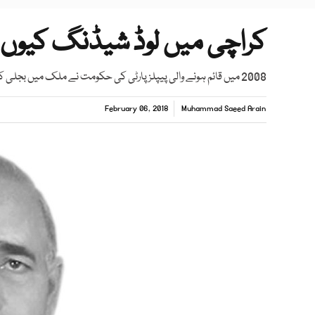
کراچی میں لوڈ شیڈنگ کیوں
2008 میں قائم ہونے والی پیپلزپارٹی کی حکومت نے ملک میں بجلی کی پیداوار بڑھانے پر بالکل توجہ نہیں دی۔
February 06, 2018
Muhammad Saeed Arain