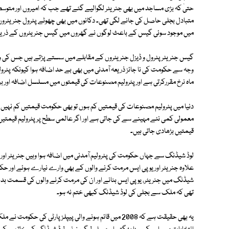
حتیٰ کہ بڑی مساجد میں بھی جنریٹر لگوالیے گئے تھے جب کہ امیروں اور مت
متبادل بجلی حاصل کی جانے لگی تھی۔ دکانوں میں بھی چھوٹے پٹرول جنریٹروں او
میں موجود سوئی گیس کے باعث لوگوں نے گھروں میں گیس جنریٹروں کے ذریعے ا
گیس جنریٹر پٹرول و ڈیزل جنریٹروں کے مقابلے میں سستے پڑتے ہیں جس کی وج
وجہ سے حکومت کی نا جائز ذریعہ آمدنی میں بھی بے حد اضافہ ہوا کیونکہ پٹر
ماہ نرخ مقررکرتی ہے اور پٹرولیم مصنوعات کی قیمتوں میں مسلسل اضافہ اور ب
دنیا میں پٹرولیم مصنوعات کی قیمتیں کم ہوں تو بھی حکومت قیمتیں کم نہیں کر
معمولی کمی نئے مہینے سے کی جاتی ہے اور اگر عالمی سطح پر پٹرولیم قیمتیں ب
قیمتیں بڑھادی جاتی ہیں۔
لوڈ شیڈنگ سے جہاں حکومت کی پٹرولیم آمدنی میں اضافہ ہوا وہیں جنریٹر اور 
علاوہ جنریٹر اور یو پی ایس مرمت کرنے والوں کے بھی وارے نیارے ہوئے اور حکوم
شیڈنگ میں جنریٹر، یو پی ایس بنانے اور ان کی مرمت کرنے والوں کی قسمت بدل
تھی کہ ملک سے بجلی کی لوڈ شیڈنگ کبھی ختم نہ ہو۔