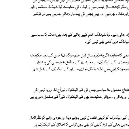
ا انتخابی منشور بناکر ہی کامیابی حاصل کی تھی اور اس نے بجلی کی
نہیں مگر گزشتہ سال نومبر میں ن لیگ کی حکومت لوڈ شیڈنگ مکمل طور
ور ملک بھر میں اب بھی بجلی کی پیداوار بڑھائی جارہی ہے اور کوئلے
ڑھ جاتی ہے۔ لوڈ شیڈنگ ختم کیے جانے کے بعد بھی ملک کا سب سے
ڈ شیڈنگ میں کمی بھی نہیں کی۔
 کرتی ہے جس کی فراہمی کا معاہدہ اگرچہ ڈیڑھ سال قبل ختم ہوگیا تھا جس کے بعد حکومت
پر توجہ دی۔ کے الیکٹرک نے معاہدے کے مطابق خود بجلی کی پیداوار
باوجود کراچی میں لوڈ شیڈنگ جاری ہے اور کے الیکٹرک کے بقول شہر
جاج معمول بنا ہوا ہے جس کی کے الیکٹرک نے آج تک پروا نہیں کی
 اور وفاقی و صوبائی حکومت بھی کے الیکٹرک کے آگے مکمل طور پر بے
 الیکٹرک کو کبھی نقصان نہیں ہونے دیتا اور عوامی رائے کو نظر انداز
 میں بجلی کے نرخ کبھی کم بھی ہوں تو اس کا اطلاق کے الیکٹرک پر