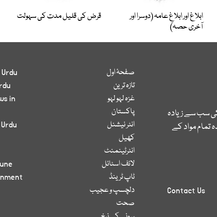
ابلاغ اور ابلاغِ عامہ (دوسرا اور
قرض کی قلیل مدت کی سہولت
آخری حصہ)
صفحۂ اول
 Urdu
تازہ ترین
rdu
غزہ لہو لہو
ws in
پاکستان
کی سب سے زیادہ
انٹر نیشنل
 Urdu
 تمام مواد کے
کھیل
انٹرٹینمنٹ
لائف اسٹائل
bune
ٹاپ ٹرینڈ
inment
دلچسپ و عجیب
Contact Us
صحت
سونے کے نرخ