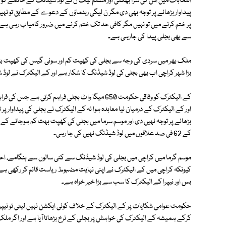
انتخابات میں اس کی سزا بھگتی اور مسلم لیگ ن نے لوڈ شیڈنگ کے خاتمے کو اپن
پیداوار بڑھانے پر توجہ بھی دی مگر ن لیگی رہنماؤں کے دعوے کے مطابق تو 
پر ختم کرنے میں تو نہیں مگر کافی حد تک ختم کرنے میں ضرور کامیاب رہی ہے ا
سے بھی بجلی پیدا کی جارہی ہے۔
ملک بھر میں سردی کی وجہ سے بجلی کی کھپت کم اور سوئی گیس کی کھپت ب
بڑا شہر کراچی اب بھی بجلی کی لوڈ شیڈنگ کا شکار ہے اور کے الیکٹرک نے لو
کے الیکٹرک کو وفاقی حکومت 650 میگا واٹ بجلی فراہم
اور کے الیکٹرک کے درمیان نیا معاہدہ ہوا نہ کے الیکٹرک نے بجلی کی پیداوار 
بڑھانے پر توجہ نہیں دی اور موسم سرما میں بجلی کی کھپت بہت کم ہوجانے کے 
کے 62 فی صد علاقوں میں لوڈ شیڈنگ نہیں کی جا رہی۔
موسم گرما میں کراچی میں بجلی کی لوڈ شیڈنگ سے کئی سالوں سے ہنگامے، احت
کیونکہ کراچی میں کے الیکٹرک نے اپنی نہایت مضبوط ریاست قائم کر رکھی ہے
بس اور نیپرا کے الیکٹرک کا سب سے بڑا خیر خواہ ہے۔
حکومت عوامی شکایات پر کے الیکٹرک کے خلاف کوئی ایکشن نہیں لیتی تو نیپرا کے
کرکے ہمیشہ کے الیکٹرک کی خواہش پر بجلی کے نرخ بڑھاتا آیا ہے اور اگر ملک