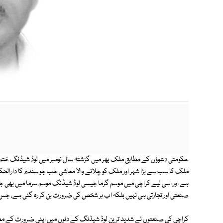
حکومتی دعوؤں کے مطابق ملک بھر میں گزشتہ سال نومبر میں لوڈ شیڈنگ ختم 
ملک کا سب سے بڑا شہر اور ملک کو چلانے والا معاشی حب جو سندھ کا دارالحک
ہے اور اسی لیے کراچی میں موسم گرما جیسی لوڈ شیڈنگ موسم سرما میں بھی جاری
صنعتی اور تجارتی ہی نہیں بلکہ اب ہر شخص کی ضرورت بن کر رہ گئی ہے، جس ک
کراچی کی صنعتوں نے شدید ترین لوڈ شیڈنگ کے دنوں میں اپنی ضرورت کے مطابق 