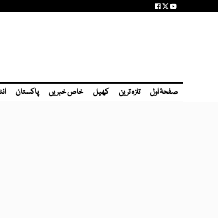
صفحۂ اول
تازہ ترین
کھیل
خاص خبریں
پاکستان
انٹ