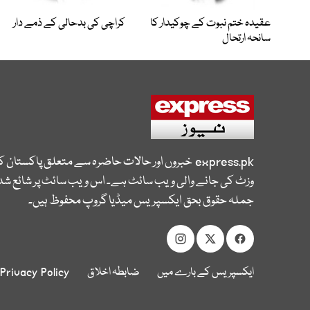
عقیدہ ختم نبوت کے چوکیدار کا
کراچی کی بدحالی کے ذمے دار
سانحہ ارتحال
express.pk
خبروں اور حالات حاضرہ سے متعلق پاکستان 
وزٹ کی جانے والی ویب سائٹ ہے۔ اس ویب سائٹ پر شائع شدہ
جملہ حقوق بحق ایکسپریس میڈیا گروپ محفوظ ہیں۔
ایکسپریس کے بارے میں
ضابطہ اخلاق
Privacy Policy