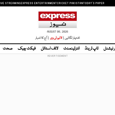
IVE STREAMING
EXPRESS ENTERTAINMENT
CRICKET PAKISTAN
TODAY'S PAPER
AUGUST 06, 2026
اشتہار لگائیں |
لائیو ٹی وی
| آج کا اخبار
ر نیشنل
ٹاپ ٹرینڈ
انٹرٹینمنٹ
لائف اسٹائل
فیکٹ چیک
صحت