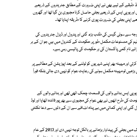
وسط طبقے کے لیے بھی نے اپنی ضرورت کے مطابق جنریٹروں کے ذریعے
ر یو پی ایس کے ذریعے بجلی حاصل کرنا مجبوری بن گیا تھا اور گھروں
پنی بجلی کی ضرورت پوری کرنے کا طریقہ اپنایا تھا۔
ہ سے سوئی گیس کی طلب بڑھ گئی اور پٹرول اور ڈیزل جنریٹروں کی
ولیم کی مصنوعات مکمل طور پر حکومت کے کنٹرول میں ہیں جو ان کے ہر
رائے نام کمی پاکستان کی ہر حکومت کی پالیسی رہی ہے۔
تی اور مہینہ بھر اپنے شہریوں کو لوٹنے کے بعد اپوزیشن کے مطالبے پر
ڑھیں تو مہینہ مکمل ہونے کی رعایت عوام کو نہیں دی جاتی بلکہ فوراً
یو پی ایس بنانے والوں کی قسمت چمک اٹھی تھی اور بنانے والوں کے
ت کی طرح انھوں نے بھی عوام کی مجبوری سے بھرپور فائدہ اٹھایا اور لوڈ
 گئی اور اپنی کمائی میں بے پناہ اضافے سے ان کے دلوں سے دعا نکلتی
یہ بھی حقیقت ہے کہ 2008 میں قائم ہونے والی پیپلزپارٹی کی حکومت نے ملک میں بجلی کی پیداوار بڑھانے پر بالکل توجہ نہیں دی اور 2013 کے عام