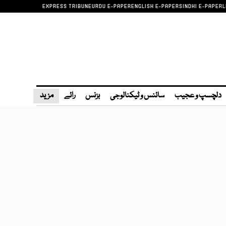
EXPRESS TRIBUNE
URDU E-PAPER
ENGLISH E-PAPER
SINDHI E-PAPER
L
دلچسپ و عجیب
سائنس و ٹیکنالوجی
بزنس
رائے
مزید