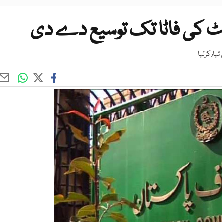
 کی فاٹا تک توسیع دے دی
یارکرلیا