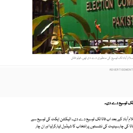
ام آباد تک توسیع کی منظوری دے دی تھی۔ فوٹو: فائل
تک توسیع دے دی۔
ٓباد کے بعد اب فاٹا تک توسیع دے دی۔ الیکشن ایکٹ کی توسیع سے
ی چارسینیٹ کی نشستوں پرانتخاب کا شیڈول تیارکرلیا اور ان چار