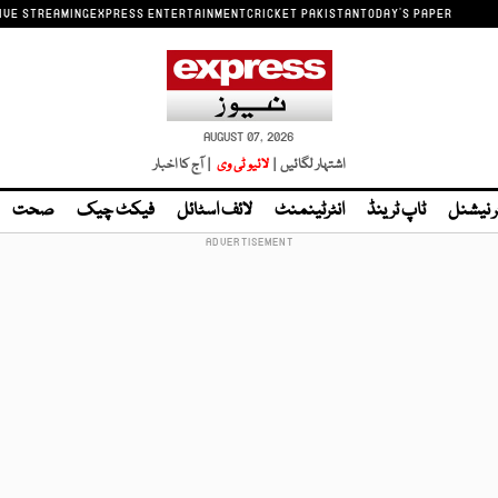
IVE STREAMING
EXPRESS ENTERTAINMENT
CRICKET PAKISTAN
TODAY'S PAPER
AUGUST 07, 2026
اشتہار لگائیں |
لائیو ٹی وی
| آج کا اخبار
ر نیشنل
ٹاپ ٹرینڈ
انٹرٹینمنٹ
لائف اسٹائل
فیکٹ چیک
صحت