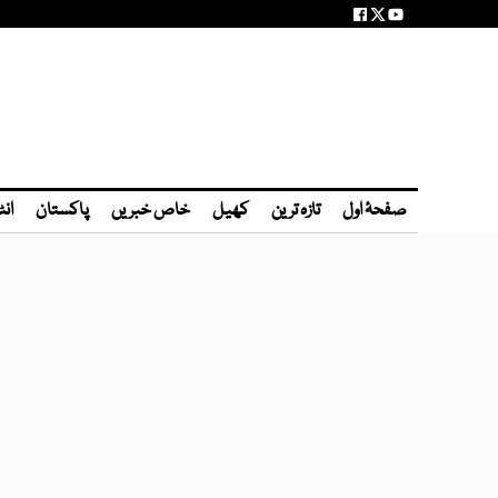
صفحۂ اول
تازہ ترین
کھیل
خاص خبریں
پاکستان
انٹ