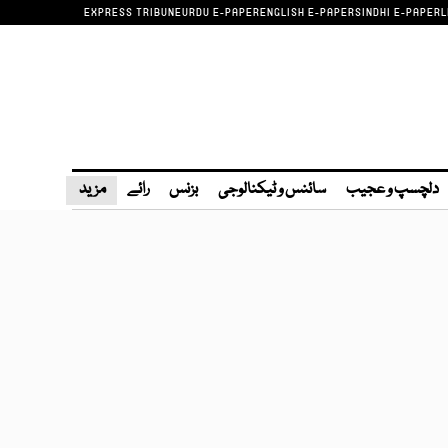
EXPRESS TRIBUNE
URDU E-PAPER
ENGLISH E-PAPER
SINDHI E-PAPER
L
دلچسپ و عجیب
سائنس و ٹیکنالوجی
بزنس
رائے
مزید