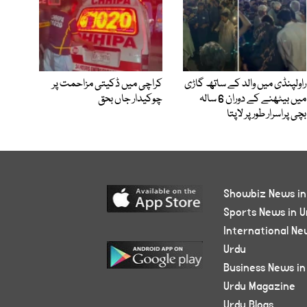
راولپنڈی میں والد کے ساتھ گاڑی
کراچی میں ڈکیتی مزاحمت پر
میں بیٹھنے کے دوران 6 سالہ
چوکیدار جاں بحق
بچی پراسرار طور پر لاپتا
Showbiz News in
Sports News in U
International Ne
Urdu
Business News in
Urdu Magazine
Urdu Blogs