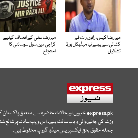
میر رضا کیس، راتوں رات قبر
میر رضا علی کے انصاف کیلیے
کشائی سے پہلے نیا میڈیکل بورڈ
کراچی میں سول سوسائٹی کا
تشکیل
احتجاج
express.pk
خبروں اور حالات حاضرہ سے متعلق پاکستان 
وزٹ کی جانے والی ویب سائٹ ہے۔ اس ویب سائٹ پر شائع شدہ
جملہ حقوق بحق ایکسپریس میڈیا گروپ محفوظ ہیں۔