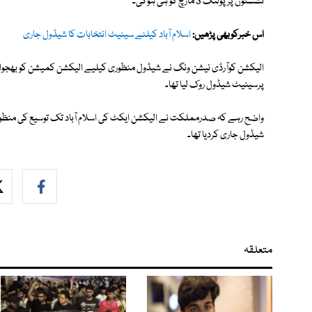
نشستوں پر پولنگ 3 مارچ کو ہی ہوگی۔
اس خبرکوبھی پڑھیں:
اسلام آباد کیلئے سینیٹ انتخابات کا شیڈول جاری
الیکشن کوآرڈی نیشن ونگ نے شیڈول منظوری کیلیے الیکشن کمیشن کو بھجوا دی
پرسینیٹ شیڈول روک لیا تھا۔
واضح رہے کہ صدرمملکت نے الیکشن ایکٹ کی اسلام آباد تک توسیع کی منظور
شیڈول جاری کردیا تھا۔
متعلقہ