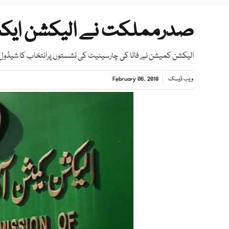
صدرمملکت نے الیکشن ایکٹ
الیکشن کمیشن نے فاٹا کی چارسینیٹ کی نشستوں پرانتخاب کا شیڈول ت
ویب ڈیسک
February 06, 2018