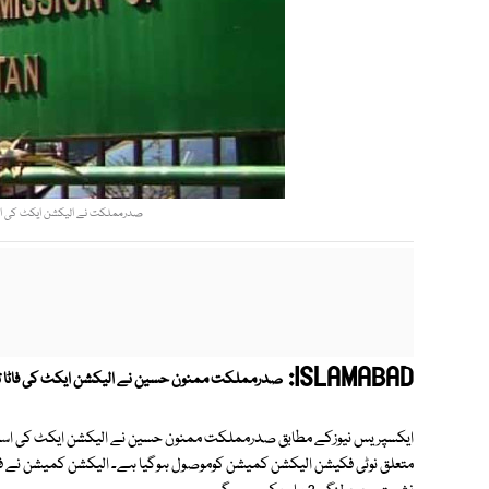
صدرمملکت نے الیکشن ایکٹ کی اسل
ISLAMABAD:
صدرمملکت ممنون حسین نے الیکشن ایکٹ کی فاٹا 
ایکسپریس نیوزکے مطابق صدرمملکت ممنون حسین نے الیکشن ایکٹ کی اسلام ا
متعلق نوٹی فکیشن الیکشن کمیشن کوموصول ہوگیا ہے۔ الیکشن کمیشن نے فاٹا ک