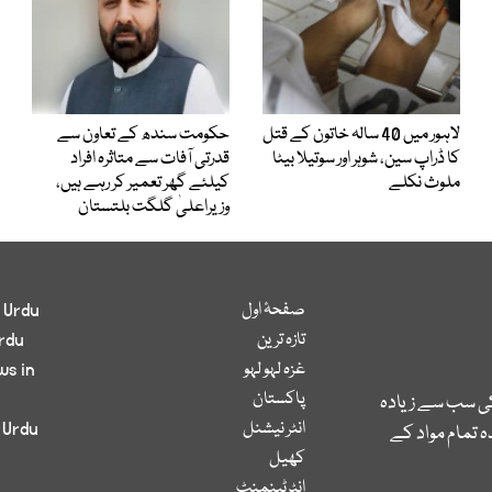
لاہور میں 40 سالہ خاتون کے قتل
حکومت سندھ کے تعاون سے
کا ڈراپ سین، شوہر اور سوتیلا بیٹا
قدرتی آفات سے متاثرہ افراد
ملوث نکلے
کیلئے گھر تعمیر کر رہے ہیں،
وزیراعلیٰ گلگت بلتستان
صفحۂ اول
 Urdu
تازہ ترین
rdu
غزہ لہو لہو
ws in
پاکستان
کی سب سے زیادہ
انٹر نیشنل
 Urdu
 تمام مواد کے
کھیل
انٹرٹینمنٹ