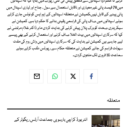
کرنے کا حکم دیا اسپتالوں سے متعلق پیش کی گئی رپورٹ میں بتایا گیا کہ اسپتالوں
میں78 فیصد پانی غیر معیاری اور ناقابل استعمال ہے سول ، جناح اور لیاری اسپتال میں
پانی پینے کے قابل نہیںکمیشن نے متعلقہ اسپتالوں کے ایم ایس کو نوٹس جاری کرتے
ہوئے اسپتالوں میں صاف پانی کی فراہمی یقینی بنانے کا حکم دیا ہے، کمیشن نے
سیکریٹری صحت کو ورک پلان پیش کرنے کی ہدایت کردی ماہر ڈاکٹر غلام مرتضیٰ نے
کہا کہ سرکاری اسپتالوں میں بیت الخلا صاف کرنے اور استعمال کرنے کے بھی پیسے
لیے جارہے ہیں کمیشن نے ہدایت کی کہ سرکاری اسپتالوں میں واش روم کی مفت
سہولت فراہم کی جائے کمیشن نے متعلقہ حکام سے رپورٹس طلب کرتے ہوئے
سماعت 16 فروری تک ملتوی کردی۔
متعلقہ
انٹر بورڈ کراچی بارہویں جماعت آرٹس ریگولر کے