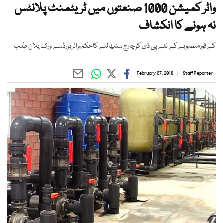
واٹر کمیشن 1000 صنعتوں میں ٹریٹمنٹ پلانٹس
نہ ہونے کا انکشاف
کے فورمنصوبے کے نئے پی ڈی کوچارج سنبھالنے کاحکم،واٹربورڈسے ورک پلان طلب
February 07, 2018
Staff Reporter