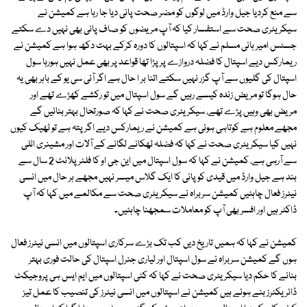
سے منع کردیا جیل وارڈ میں لوگوں کو مضر صحت پانی دیا جا رہا ہے کمیشن نے
سیکریٹری صحت سے استفسار کیا کہ آپ مریضوں کو صاف پانی بھی نہیں دے سکتے
جسٹس امیر ہانی مسلم نے کہا کہ اسپتالوں کا دورہ کرکے بہت دکھ ہوا ہے کمیشن نے
ریمارکس دیے اسپتال کا فضلہ دروازے پر پڑا تھا قواعد پر بھی عمل نہیں ہورہا سول
اسپتال کی گلیوں سے آپ گزر نہیں سکتے اتنا بر ا حال ہے اگر آئی سی یو کے باہر بھی یہ
حال ہوگا تو مریض زندہ کیسے رہیں گے سول اسپتال میں تو رکشے کھڑے تھے اور
مریض بھی وہیں پڑے تھے، سیکریٹری صحت نے کہا کہ صورتحال بہتر بنائیں گے
مجھے معلوم ہے کوتاہی ہوئی ہے کمیشن نے ریمارکس دیے اگر پتہ ہے تو ٹھیک کیوں
نہیں کیا سیکریٹری صحت نے کہا کہ فضلہ ٹھکانے لگانے کے آلات اور مشینری اٹلی
سے آرہی ہے، کمیشن نے کہا کہ سول اسپتال میں این جی او کا فلٹر پلانٹ 2 سال سے
بند ہے جیل وارڈ میں قیدی کو پانی کا ایک گلاس میسر نہیں مجھے ہر حال میں انسی
نیٹرز فعال چاہئیں کمیشن سربراہ نے سیکریٹری صحت سے مکالمے میں کہا کہ آپ
ڈاکٹر ہیں اور افسر بھی آپ کو معاملات سمجھنا چاہئیں۔
کمیشن نے کہا کہ ہمیں تاریخ دیں کب تک بڑے سرکاری اسپتالوں میں انسی نیٹرز فعال
ہوں گے کمیشن سربراہ نے سول اسپتال اور لیاری جنرل اسپتال کی حالت فوری بہتر
بنانے کا حکم دیا سیکریٹری صحت نے کہا کہ کئی اسپتالوں میں ایم ایس ہی پروجیکٹ
ڈائریکٹرز بنے ہوئے ہیں کمیشن نے اسپتالوں میں انسی نیٹرز کی تنصیب کا عمل تیز