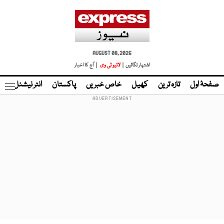
AUGUST 08, 2026
اشتہار لگائیں |
لائیو ٹی وی
| آج کا اخبار
صفحۂ اول
تازہ ترین
کھیل
خاص خبریں
پاکستان
انٹر نیشنل
ٹا