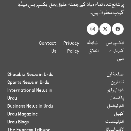
پر شائع شدہ تمام مواد کے جملہ حقوق بحق ایکسپریس میڈیا
گروپ محفوظ ہیں۔
ایکسپریس
ضابطہ
Privacy
Contact
کے بارے
اخلاق
Policy
Us
میں
صفحۂ اول
Showbiz News in Urdu
تازہ ترین
Sports News in Urdu
غزہ لہو لہو
International News in
پاکستان
Urdu
انٹر نیشنل
Business News in Urdu
کھیل
Urdu Magazine
انٹرٹینمنٹ
Urdu Blogs
لائف اسٹائل
The Express Tribune