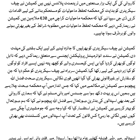
کارروائی کی گی ایک ہزار صنعتوں میں ٹریٹمنٹ پلانٹس نہیں ہیں کمیشن نے چیف
سیکریٹری کو ہدایت کی محکمہ تحفظ ماحولیات کو مستحکم بنانے کے لیے اقدامات
کریں ڈی جی سیپا نے کہا کہ محکمہ ماحولیات کراچی میں 430 ملازمین ہیں کمیشن
نے ریمارکس دیے کہ محکمہ تحفظ ماحولیات میں مطلوبہ شرائط کے بغیر بھرتی ہونے
والوں کو برطرف ہونا چاہیے۔
کمیشن نے چیف سیکریٹری کو بھرتیوں کا جائزہ لینے کے لیے ایک ہفتے کی مہلت
دی،کمیشن نے سندھ انوائرمینٹل پروٹیکشن ایجنسی سے متعلق ریماکس دیے کہ نااہل
لوگوں کو بھرتی کردیا گیا بی ایس کیمسٹری والے کو کچھ پتہ نہیں ایسے افراد کو لوگوں
کو کیا زہر دینے کے لیے رکھا گیا،کمیشن سربراہ نے چیف سیکریٹری کو حکم دیا کہ جن
کو سفارش اور غیرقانونی بھرتی کیا گیا انھیں فوری نکالیں ،سیکریٹری صحت فضل اللہ
پیچوہو سے کمیشن نے مکالمے میں کہا کہ جس انداز میں آپ محکمہ صحت چلارہے
ہیں ہمیں اس پر بہت دکھ ہوا ہے جسٹس امیر ہانی مسلم نے کہا کہ ہماری کارروائی
کے بعد بھی اسپتالوں کی بدترین صورتحال ہے فضل اللہ پیچوہو نے کہا کہ ہم صورتحال
کو بہتر کررہے ہیں کمیشن نے استفسار کیا کہ کیا وجہ ہے کہ جو مشینری آچکی ہے
کیوں نہیں لگائی جا رہی؟ کس قانون کے تحت آپ اسپتالوں میں کنسلٹنٹ بھی بھرتی
کررہے ہیں۔
اسپتالوں میں طبی فضلہ کھلے عام پڑا تھا سول اسپتال میں فلٹر پانی ایم ایس نے پینے