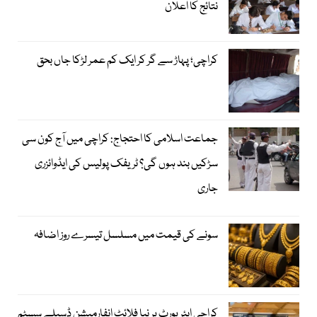
نتائج کا اعلان
کراچی؛ پہاڑ سے گر کر ایک کم عمر لڑکا جاں بحق
جماعت اسلامی کا احتجاج: کراچی میں آج کون سی
سڑکیں بند ہوں گی؟ ٹریفک پولیس کی ایڈوائزری
جاری
سونے کی قیمت میں مسلسل تیسرے روز اضافہ
کراچی ایئرپورٹ پر نیا فلائٹ انفارمیشن ڈسپلے سسٹم