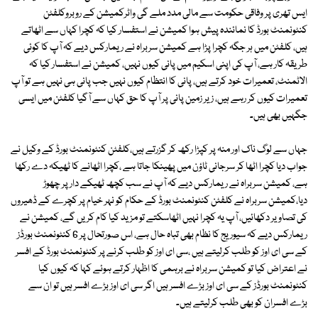
ایس تھری پر وفاقی حکومت سے مالی مدد ملے گی واٹرکمیشن کے روبروکلفٹن
کنٹونمنٹ بورڈ کا نمائندہ پیش ہوا کمیشن نے استفسار کیا کہ کچرا کہاں سے اٹھاتے
ہیں، کلفٹن میں ہر جگہ کچرا پڑا ہے کمیشن سربراہ نے ریمارکس دیے کہ آپ کا کوئی
طریقہ کار ہے، آپ کی اپنی اسکیم میں پانی کیوں نہیں، کمیشن نے استفسار کیا کہ
الاٹمنٹ، تعمیرات خود کرتے ہیں، پانی کا انتظام کیوں نہیں جب پانی ہی نہیں ہے تو آپ
تعمیرات کیوں کر رہے ہیں، زیر زمین پانی پر آپ کا حق کہاں سے آگیا کلفٹن میں ایسی
جگہیں بھی ہیں۔
جہاں سے لوگ ناک اور منہ پر کپڑا رکھ کر گزرتے ہیں،کلفٹن کنٹونمنٹ بورڈ کے وکیل نے
جواب دیا کچرا اٹھا کر سرجانی ٹاؤن میں پھینکا جاتا ہے ،کچرا اٹھانے کا ٹھیکہ دے رکھا
ہے، کمیشن سربراہ نے ریمارکس دیے کہ آپ نے سب کچھ ٹھیکے دار پر چھوڑ
دیا،کمیشن سربراہ نے کلفٹن کنٹونمنٹ بورڈ کے حکام کو نہر خیام پر کچرے کے ڈھیروں
کی تصاویر دکھائیں، آپ یہ کچرا نہیں اٹھاسکتے تو مزید کیا کام کریں گے، کمیشن نے
ریمارکس دیے کہ سیوریج کا نظام بھی تباہ حال ہے، اس صورتحال پر 6 کنٹونمنٹ بورڈز
کے سی ای اوز کو طلب کرلیتے ہیں ،سی ای اوز کو طلب کرنے پر کنٹونمنٹ بورڈ کے افسر
نے اعتراض کیا تو کمیشن سربراہ نے برہمی کا اظہار کرتے ہوئے کہا کہ کیوں کیا
کنٹونمنٹ بورڈز کے سی ای اوز بڑے افسر ہیں اگر سی ای اوز بڑے افسر ہیں تو ان سے
بڑے افسران کو بھی طلب کرلیتے ہیں۔