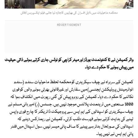
محکمہ ماحولیات میں نااہل افسران کی بھرتیوں کاجائزہ لیا جائے، فوٹو: ایکسپریس/فائل
واٹر کمیشن نے 6 کنٹونمنٹ بورڈز اور میئر کراچی کو نوٹس جاری کرتے ہوئے ذاتی حیثیت
میں پیش ہونے کا حکم دے دیا۔
کمیشن کے سربراہ نے چیف سیکریٹری کو محکمہ تحفظ ماحولیات سندھ (سندھ
انوائرمینٹل پروٹیکشن ایجنسی) میں سفارش اور غیرقانونی بھرتی ہونے والوں کو فوری
نکالنے کا حکم دے دیا۔ کمیشن کے روبرو پیش کی گئی رپورٹ میں انکشاف ہوا کہ
1000 صنعتوں میں ٹریٹمنٹ پلانٹس موجود نہیں ہیں، جسٹس (ر) امیر ہانی مسلم نے
چیف سیکریٹری کو اسپتالوں کے ایم ایس سے پروجیکٹ ڈائریکٹر کا چارج فوری واپس
لینے کی ہدایت کرتے ہوئے فہرست طلب کرلی۔ کمیشن نے ریمارکس دیئے کہ
اسپتالوں کی صورتحال بدتر ہے پینے کا صاف پانی میسر نہیں، سول اسپتال میں فلٹر
پانی ایم ایس نے نہیں پیا۔