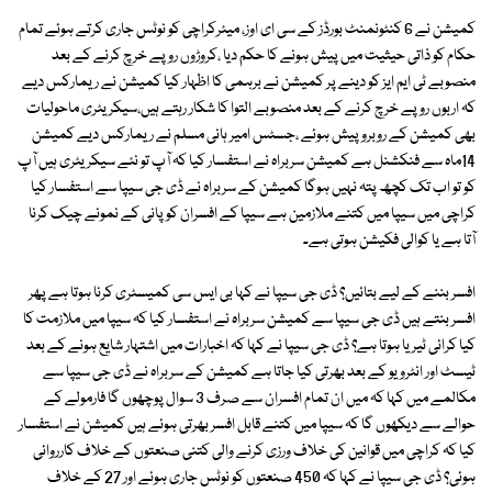
کمیشن نے 6 کنٹونمنٹ بورڈز کے سی ای اوز، میئرکراچی کو نوٹس جاری کرتے ہوئے تمام
حکام کو ذاتی حیثیت میں پیش ہونے کا حکم دیا ،کروڑوں روپے خرچ کرنے کے بعد
منصوبے ٹی ایم ایز کو دینے پر کمیشن نے برہمی کا اظہار کیا کمیشن نے ریمارکس دیے
کہ اربوں روپے خرچ کرنے کے بعد منصوبے التوا کا شکار رہتے ہیں،سیکریٹری ماحولیات
بھی کمیشن کے روبرو پیش ہوئے ،جسٹس امیر ہانی مسلم نے ریمارکس دیے کمیشن
14ماہ سے فنکشنل ہے کمیشن سربراہ نے استفسار کیا کہ آپ تو نئے سیکریٹری ہیں آپ
کو تو اب تک کچھ پتہ نہیں ہوگا کمیشن کے سربراہ نے ڈی جی سیپا سے استفسار کیا
کراچی میں سیپا میں کتنے ملازمین ہے سیپا کے افسران کو پانی کے نمونے چیک کرنا
آتا ہے یا کوالی فکیشن ہوتی ہے۔
افسر بننے کے لیے بتائیں؟ ڈی جی سیپا نے کہا بی ایس سی کمیسٹری کرنا ہوتا ہے پھر
افسر بنتے ہیں ڈی جی سیپا سے کمیشن سربراہ نے استفسار کیا کہ سیپا میں ملازمت کا
کیا کرائی ٹیریا ہوتا ہے؟ ڈی جی سیپا نے کہا کہ اخبارات میں اشتہار شایع ہونے کے بعد
ٹیسٹ اور انٹرویو کے بعد بھرتی کیا جاتا ہے کمیشن کے سربراہ نے ڈی جی سیپا سے
مکالمے میں کہا کہ میں ان تمام افسران سے صرف 3 سوال پوچھوں گا فارمولے کے
حوالے سے دیکھوں گا کہ سیپا میں کتنے قابل افسر بھرتی ہوئے ہیں کمیشن نے استفسار
کیا کہ کراچی میں قوانین کی خلاف ورزی کرنے والی کتنی صنعتوں کے خلاف کارروائی
ہوئی؟ ڈی جی سیپا نے کہا کہ 450 صنعتوں کو نوٹس جاری ہوئے اور 27 کے خلاف