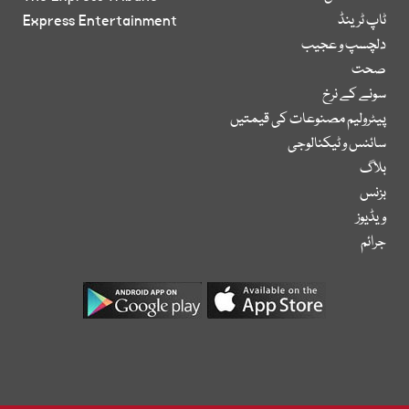
ٹاپ ٹرینڈ
Express Entertainment
دلچسپ و عجیب
صحت
سونے کے نرخ
پیٹرولیم مصنوعات کی قیمتیں
سائنس و ٹیکنالوجی
بلاگ
بزنس
ویڈیوز
جرائم