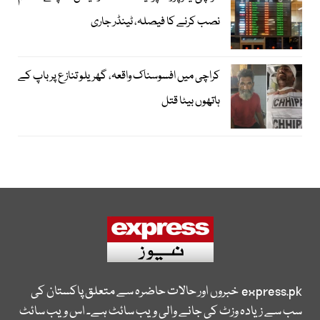
نصب کرنے کا فیصلہ، ٹینڈر جاری
کراچی میں افسوسناک واقعہ، گھریلو تنازع پر باپ کے
ہاتھوں بیٹا قتل
express.pk
خبروں اور حالات حاضرہ سے متعلق پاکستان کی
سب سے زیادہ وزٹ کی جانے والی ویب سائٹ ہے۔ اس ویب سائٹ