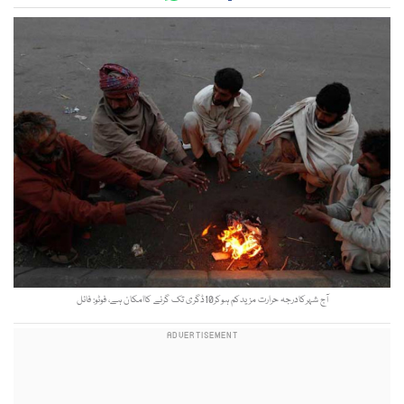
آج شہرکادرجہ حرارت مزیدکم ہوکر10ڈگری تک گرنے کاامکان ہے، فوٹو: فائل