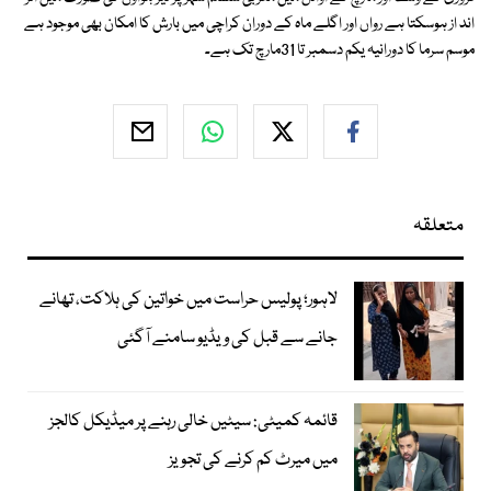
اند از ہوسکتا ہے رواں اور اگلے ماہ کے دوران کراچی میں بارش کا امکان بھی موجود ہے
موسم سرما کا دورانیہ یکم دسمبر تا 31مارچ تک ہے۔
متعلقہ
لاہور؛ پولیس حراست میں خواتین کی ہلاکت، تھانے
جانے سے قبل کی ویڈیو سامنے آگئی
قائمہ کمیٹی: سیٹیں خالی رہنے پر میڈیکل کالجز
میں میرٹ کم کرنے کی تجویز