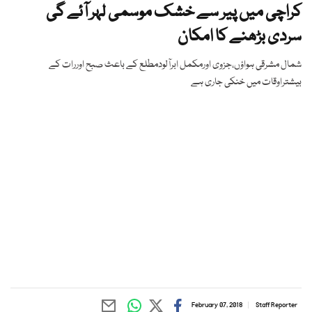
کراچی میں پیر سے خشک موسمی لہر آئے گی
سردی بڑھنے کا امکان
شمال مشرقی ہواؤں،جزوی اورمکمل ابرآلودمطلع کے باعث صبح اوررات کے
بیشتراوقات میں خنکی جاری ہے
February 07, 2018
Staff Reporter