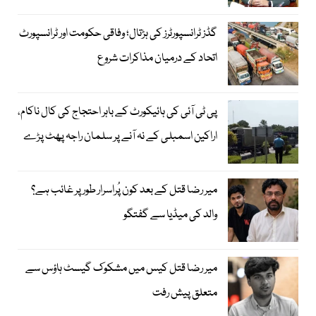
گڈز ٹرانسپورٹرز کی ہڑتال؛ وفاقی حکومت اور ٹرانسپورٹ
اتحاد کے درمیان مذاکرات شروع
پی ٹی آئی کی ہائیکورٹ کے باہر احتجاج کی کال ناکام،
اراکین اسمبلی کے نہ آنے پر سلمان راجہ پھٹ پڑے
میر رضا قتل کے بعد کون پُراسرار طور پر غائب ہے؟
والد کی میڈیا سے گفتگو
میر رضا قتل کیس میں مشکوک گیسٹ ہاؤس سے
متعلق پیش رفت