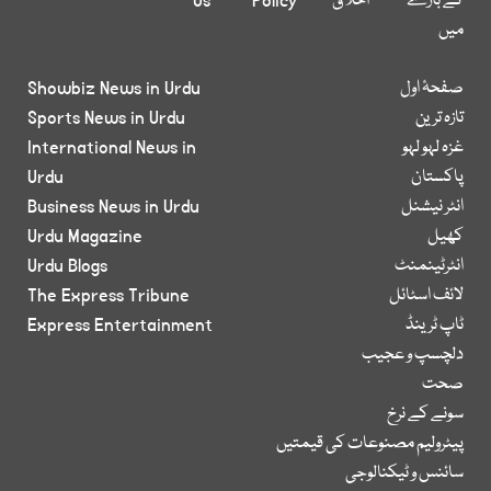
کے بارے
اخلاق
Policy
Us
میں
صفحۂ اول
Showbiz News in Urdu
تازہ ترین
Sports News in Urdu
غزہ لہو لہو
International News in
پاکستان
Urdu
انٹر نیشنل
Business News in Urdu
کھیل
Urdu Magazine
انٹرٹینمنٹ
Urdu Blogs
لائف اسٹائل
The Express Tribune
ٹاپ ٹرینڈ
Express Entertainment
دلچسپ و عجیب
صحت
سونے کے نرخ
پیٹرولیم مصنوعات کی قیمتیں
سائنس و ٹیکنالوجی