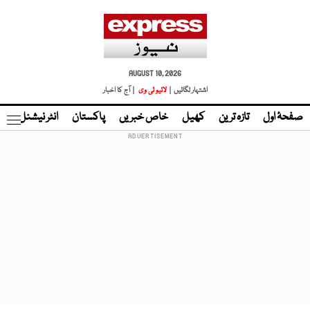
AUGUST 10, 2026
اشتہار لگائیں |
لائیو ٹی وی
| آج کا اخبار
صفحۂ اول
تازہ ترین
کھیل
خاص خبریں
پاکستان
انٹر نیشنل
ٹا