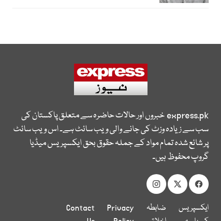
express.pk
خبروں اور حالات حاضرہ سے متعلق پاکستان کی
سب سے زیادہ وزٹ کی جانے والی ویب سائٹ ہے۔ اس ویب سائٹ
پر شائع شدہ تمام مواد کے جملہ حقوق بحق ایکسپریس میڈیا
گروپ محفوظ ہیں۔
ایکسپریس
ضابطہ
Privacy
Contact