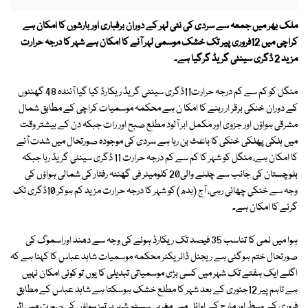
ملک بھر میں جمعہ سے سردی کی نئی لہر کے دوران برفباری اور بارشوں کا امکان ہے
کراچی میں 12فروری پیر تک خشک موسمی لہر آنے کا امکان ہے شہر کا درجہ حرارت
مزید 2 ڈگری سینٹی گریڈ گرگیا ہے۔
منگل کو کم سے کم درجہ حرارت11ڈگری سینٹی گریڈ ریکارڈ کیا گیا آئندہ 48 گھنٹوں
کے دوران خنکی برقر ار رہنے کا امکا ن ہے محکمہ موسمیات کراچی کے مطابق شمال
مشرقی ہواؤں اور جزوی اور مکمل ابر آلود مطلع صبح اور رات جبکہ دن کے بیشتر وقت
میں ہلکی پھلکی خنکی کا باعث بن رہا ہے سردی کی موجودہ صورتحال میں شدت آنے
کا امکان ہے، منگل کو شہر کا کم سے کم درجہ حرارت 11 ڈگری سینٹی گریڈ رہا جبکہ
بلوچستان کی جانب سے چلنے والی20 کلومیٹر فی گھنٹہ رفتار کی شمالی ہواؤں کی
وجہ سے خنکی چھائی رہی، آج (بدھ) کو شہر کا درجہ حرارت مزید کم ہوکر 10ڈگری تک
گرنے کا امکان ہے۔
ہوا میں نمی کا تناسب 35 فیصد تک ریکارڈ ہونے کی وجہ سے دھند اوراسموگ کی
صورتحال ختم ہوگئی ہے ریجنل ڈائریکٹر محکمہ موسمیات شاہد عباس کا کہنا ہے کہ
اگلے ایک ہفتے تک شہر میں کسی بڑی موسمیاتی تبدیلی کا یوں تو کوئی امکان نہیں
ہے تاہم پیر 12جنوری کے بعد شہر کا مطلع خشک ہوسکتا ہے شاہد عباس کے مطابق
فروری کے وسط اور مارچ کے اوائل میں مغربی سسٹم شہر پر تیز ہواؤں کی صورت میں اثر