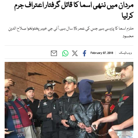
مردان میں ننھی اسما کا قاتل گرفتار اعتراف جرم
کرلیا
ملزم اسما کا پڑوسی ہے جس کی عمر 15 سال ہے، آئی جی خیبرپختونخوا صلاح الدین
محسود
ویب ڈیسک
February 07, 2018