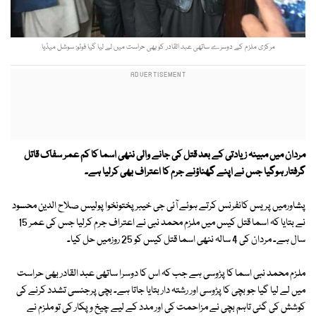
مرکزی ملزم کے دوسرے ساتھی عبد القادر کو بھی حراست میں لے لیا گیا فوٹو: سوشل میڈیا
مردان میں مبینہ زیادتی کے بعد قتل کی جانے والی ننھی اسما کا کم عمر سفاک قاتل
گرفتار ہوگیا جس نے اپنے گھناؤنے جرم کا اعتراف بھی کرلیا ہے۔
پشاورمیں پریس کانفرنس کرتے ہوئے آئی جی خیبرپختونخوا پولیس صلاح الدین محسود
نے بتایا کہ اسما قتل کیس میں ملزم محمد نبی نے اعتراف جرم کرلیا جس کی عمر 15
سال ہے۔ مردان کی 4 سالہ ننھی اسما قتل کیس کو 25 روزمیں حل کیا۔
ملزم محمد نبی اسما کا پڑوسی ہے جب کہ اس کا دوسرا ساتھی عبد القادر بھی حراست
میں لے لیا گیا جو بچی کا پڑوسی اور رشتہ دار بتایا جاتا ہے۔ بچی پرجنسی تشدد کرنے کی
کوشش کی گئی تاہم بچی نے مزاحمت کی اور مدد کے لیے چیخ و پکار کی تو ملزم نے