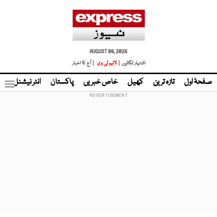
AUGUST 08, 2026
اشتہار لگائیں |
لائیو ٹی وی
| آج کا اخبار
صفحۂ اول
تازہ ترین
کھیل
خاص خبریں
پاکستان
انٹر نیشنل
ٹا