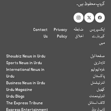
گروپ محفوظ ہیں۔
ایکسپریس
ضابطہ
Privacy
Contact
کے بارے
اخلاق
Policy
Us
میں
صفحۂ اول
Showbiz News in Urdu
تازہ ترین
Sports News in Urdu
غزہ لہو لہو
International News in
پاکستان
Urdu
انٹر نیشنل
Business News in Urdu
کھیل
Urdu Magazine
انٹرٹینمنٹ
Urdu Blogs
لائف اسٹائل
The Express Tribune
ٹاپ ٹرینڈ
Express Entertainment