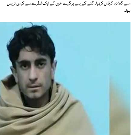
اسے گلا دبا کرقتل کردیا۔ گنے کے پتے پرگرے خون کے ایک قطرے سے کیس ٹریس
ہوا۔