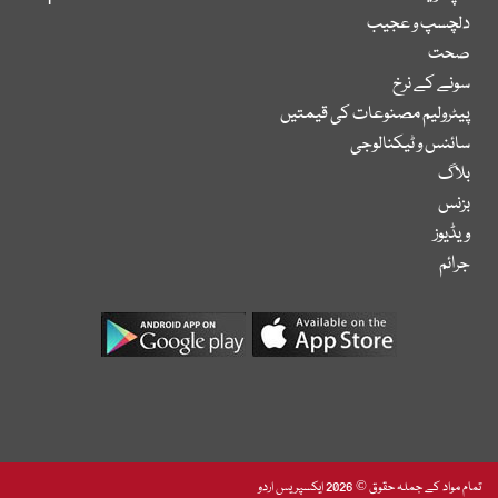
دلچسپ و عجیب
صحت
سونے کے نرخ
پیٹرولیم مصنوعات کی قیمتیں
سائنس و ٹیکنالوجی
بلاگ
بزنس
ویڈیوز
جرائم
تمام مواد کے جملہ حقوق © 2026 ایکسپریس اردو