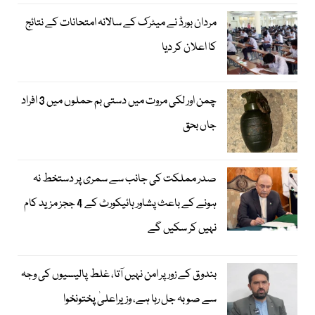
مردان بورڈ نے میٹرک کے سالانہ امتحانات کے نتائج
کا اعلان کر دیا
چمن اور لکی مروت میں دستی بم حملوں میں 3 افراد
جاں بحق
صدر مملکت کی جانب سے سمری پر دستخط نہ
ہونے کے باعث پشاور ہائیکورٹ کے 4 ججز مزید کام
نہیں کر سکیں گے
بندوق کے زور پر امن نہیں آتا، غلط پالیسیوں کی وجہ
سے صوبہ جل رہا ہے، وزیراعلیٰ پختونخوا