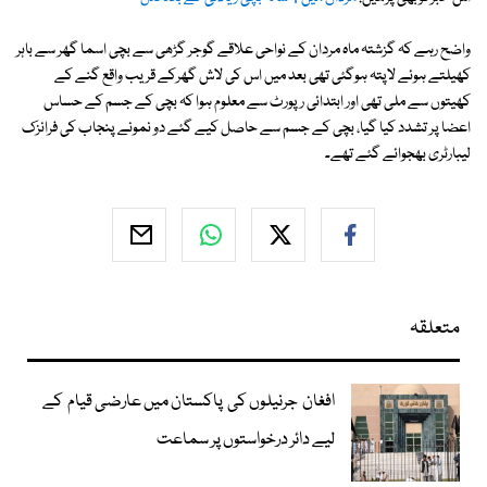
واضح رہے کہ گزشتہ ماہ مردان کے نواحی علاقے گوجر گڑھی سے بچی اسما گھر سے باہر
کھیلتے ہوئے لاپتہ ہوگئی تھی بعد میں اس کی لاش گھرکے قریب واقع گنے کے
کھیتوں سے ملی تھی اور ابتدائی رپورٹ سے معلوم ہوا کہ بچی کے جسم کے حساس
اعضا پر تشدد کیا گیا، بچی کے جسم سے حاصل کیے گئے دو نمونے پنجاب کی فرانزک
لیبارٹری بھجوائے گئے تھے۔
متعلقہ
افغان جرنیلوں کی پاکستان میں عارضی قیام کے
لیے دائر درخواستوں پر سماعت