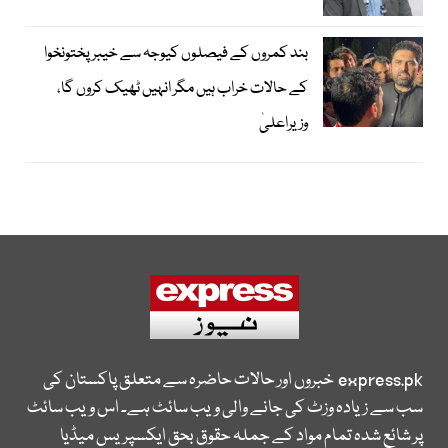
بند کمروں کے فیصلوں کیوجہ سے خیبرپختونخوا
کے حالات خراب ہیں مگر انہیں ٹھیک کروں گا،
وزیراعلیٰ
express.pk
خبروں اور حالات حاضرہ سے متعلق پاکستان کی
سب سے زیادہ وزٹ کی جانے والی ویب سائٹ ہے۔ اس ویب سائٹ
پر شائع شدہ تمام مواد کے جملہ حقوق بحق ایکسپریس میڈیا