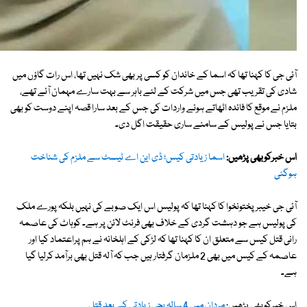
آئی جی کا کہنا تھا کہ اسما کے خاندان کو کسی پر بھی شک نہیں تھا، اس رات گاؤں میں
شادی کی تقریب تھی جس میں شرکت کے لئے باہر سے بہت سارے مہمان آئے تھے،
ملزم نے موقع کا فائدہ اٹھاتے ہوئے واردات کی جس کے بعد سارا قصہ اپنے دوست کو بھی
بتایا جس نے پولیس کے سامنے ساری حقیقت اگل دی۔
اس خبرکوبھی پڑھیں:
اسما زیادتی کیس؛ ڈی این اے ٹیسٹ سے ملزم کی شناخت
ہوگئی
آئی جی خیبرپختونخوا کا کہنا تھا کہ پولیس اس ایک صوبے کی نہیں بلکہ پورے ملک
کی پولیس ہے جو دہشت گردی کے خلاف بھی فرنٹ لائن پر ہے۔ کوہاٹ کی عاصمہ
رانی قتل کیس سے متعلق ان کا کہنا تھا کہ لڑکی کے اہلخانہ نے ہم پراعتماد کیا اور
عاصمہ کے کیس میں بھی 2 ملزمان گرفتار ہیں جب کہ آلہ قتل بھی برآمد کرلیا گیا
ہے۔
اس خبرکوبھی پڑھیں:
مردان میں 4 سالہ بچی زیادتی کے بعد قتل