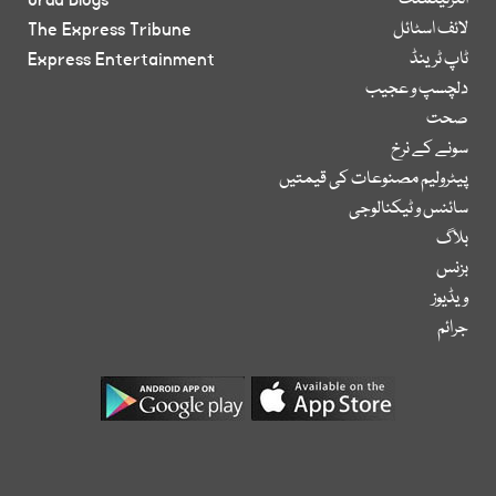
انٹرٹینمنٹ
Urdu Blogs
لائف اسٹائل
The Express Tribune
ٹاپ ٹرینڈ
Express Entertainment
دلچسپ و عجیب
صحت
سونے کے نرخ
پیٹرولیم مصنوعات کی قیمتیں
سائنس و ٹیکنالوجی
بلاگ
بزنس
ویڈیوز
جرائم