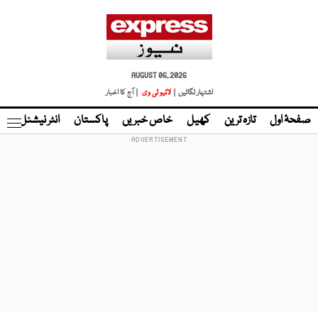
AUGUST 06, 2026
اشتہار لگائیں |
لائیو ٹی وی
| آج کا اخبار
صفحۂ اول
تازہ ترین
کھیل
خاص خبریں
پاکستان
انٹر نیشنل
ٹا