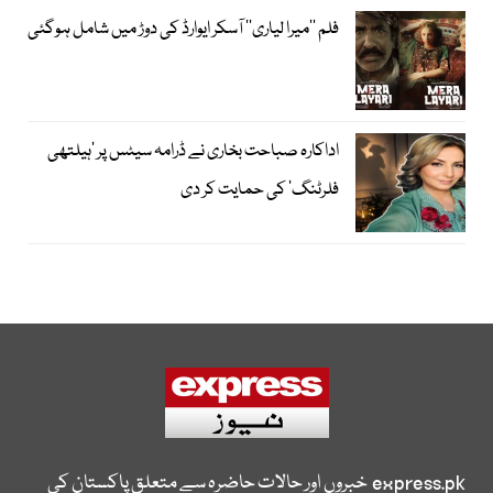
فلم ’’میرا لیاری‘‘ آسکر ایوارڈ کی دوڑ میں شامل ہوگئی
اداکارہ صباحت بخاری نے ڈرامہ سیٹس پر ’ہیلتھی
فلرٹنگ‘ کی حمایت کر دی
express.pk
خبروں اور حالات حاضرہ سے متعلق پاکستان کی