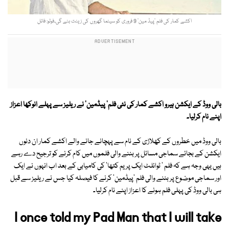
اکشے کمار کی فلم ’پیڈ مین‘ 9 فروری کو سینما گھروں کی زینت بنے گی۔فوٹو: فائل
بالی ووڈ کے ایکشن ہیرو اکشے کمار کی نئی فلم' پیڈمین' نے ریلیز سے پہلے انوکھا اعزاز
اپنے نام کرلیا۔
بالی ووڈ میں خطروں کے کھلاڑی کے نام سے پہچانے جانے والے اکشے کمار ان دنوں
ایکشن کے بجائے سماجی مسائل پر بننے والی فلموں میں کام کرنے کو ترجیح دے رہے
ہیں یہی وجہ ہے کہ فلم ' ٹوائلٹ ایک پریم کتھا' کی کامیابی کے بعد اب انہوں نے ایک
اور سماجی موضوع پر بننے والی فلم 'پیڈمین' کرنے کا فیصلہ کیا جس نے ریلیز سے قبل
ہی بالی ووڈ کی پہلی فلم ہونے کا اعزاز اپنے نام کرلیا۔
I once told my Pad Man that I will take