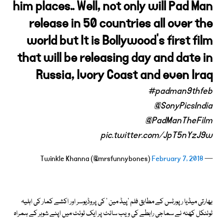
him places.. Well, not only will Pad Man
release in 50 countries all over the
world but It is Bollywood’s first film
that will be releasing day and date in
Russia, Ivory Coast and even Iraq
#padman9thfeb
@SonyPicsIndia
@PadManTheFilm
pic.twitter.com/JpT5nYzJ9w
February 7, 2018
— Twinkle Khanna (@mrsfunnybones)
بھارتی میڈیا رپورٹس کے مطابق فلم 'پیڈ مین ' کی پروڈیوسر اور اکشے کمار کی اہلیہ
ٹوئنکل کھنہ نے سماجی رابطے کی ویب سائٹ پر ایک ٹوئٹ میں اپنے شوہر کے ہمراہ