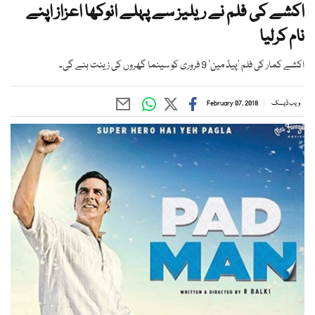
اکشے کی فلم نے ریلیز سے پہلے انوکھا اعزاز اپنے
نام کرلیا
اکشے کمار کی فلم ’پیڈ مین‘ 9 فروری کو سینما گھروں کی زینت بنے گی۔
ویب ڈیسک
February 07, 2018