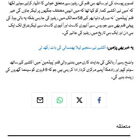
تصویر پوسٹ کی اور ساتھ ہی فلم کی ریلیز سے متعلق خوشی کا اظہار کرتے ہوئے لکھا
کہ 'میں نے اکشے کمار کو کہا تھا کہ میں انہیں مختلف جگہوں پر لیکر جاؤں گی خیر
فلم 'پیڈمین ' نہ صرف دنیا بھر کے 50 ممالک میں ریلیز کی جارہی بلکہ یہ بالی ووڈ کی
پہلی فلم بھی ہے جو روس سے آئیوری کاسٹ اور آئیوری کاسٹ سے لیکرعراق تک ایک
ہی دن اور ایک ہی تاریخ میں ریلیز کی جائے گی۔
یہ خبر بھی پڑھیں:
اکشے نے سنجے لیلا بھنسالی کی بات رکھ لی
واضح رہے آر بالکی کی ہدایت کاری میں بننے والی فلم 'پیڈمین' میں اکشے کے ساتھ
سونم کپور اور رادھکا آپٹے مرکزی کردار ادا کر رہی ہیں جو کہ 9 فروری کو سینما گھروں کی
زینت بنے گی۔
متعلقہ