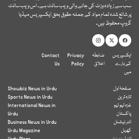
سب سے زیادہ وزٹ کی جانے والی ویب سائٹ ہے۔ اس ویب سائٹ
پر شائع شدہ تمام مواد کے جملہ حقوق بحق ایکسپریس میڈیا
گروپ محفوظ ہیں۔
ایکسپریس
ضابطہ
Privacy
Contact
کے بارے
اخلاق
Policy
Us
میں
صفحۂ اول
Showbiz News in Urdu
تازہ ترین
Sports News in Urdu
غزہ لہو لہو
International News in
پاکستان
Urdu
انٹر نیشنل
Business News in Urdu
کھیل
Urdu Magazine