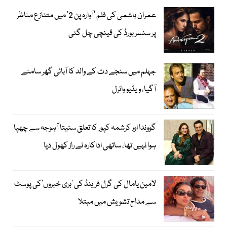
عمران ہاشمی کی فلم ’آوارہ پن 2‘ میں متنازع مناظر
پر سنسر بورڈ کی قینچی چل گئی
جہلم میں سنجے دت کے والد کا آبائی گھر سامنے
آگیا، ویڈیو وائرل
گووندا اور کرشمہ کپور کا تعلق سنیتا آہوجہ سے چھپا
ہوا نہیں تھا، ساتھی اداکارہ نے راز کھول دیا
لامین یامال کی گرل فرینڈ کی ’بری خبروں‘کی پوسٹ
سے مداح تشویش میں مبتلا