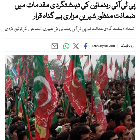
پی ٹی آئی رہنماؤں کی دہشتگردی مقدمات میں
ضمانت منظور شیریں مزاری بے گناہ قرار
انسداد دہشت گردی عدالت نے پی ٹی آئی رہنماؤں کی عبوری ضمانتوں کی توثیق کردی
ویب ڈیسک
February 08, 2018