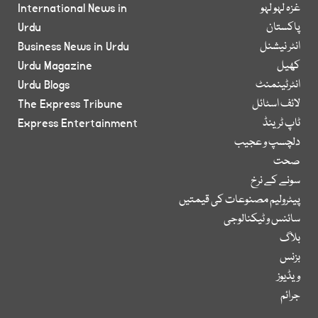
غزہ لہو لہو
International News in
پاکستان
Urdu
انٹر نیشنل
Business News in Urdu
کھیل
Urdu Magazine
انٹرٹینمنٹ
Urdu Blogs
لائف اسٹائل
The Express Tribune
ٹاپ ٹرینڈ
Express Entertainment
دلچسپ و عجیب
صحت
سونے کے نرخ
پیٹرولیم مصنوعات کی قیمتیں
سائنس و ٹیکنالوجی
بلاگ
بزنس
ویڈیوز
جرائم