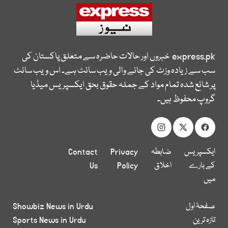
express.pk
خبروں اور حالات حاضرہ سے متعلق پاکستان کی
سب سے زیادہ وزٹ کی جانے والی ویب سائٹ ہے۔ اس ویب سائٹ
پر شائع شدہ تمام مواد کے جملہ حقوق بحق ایکسپریس میڈیا
گروپ محفوظ ہیں۔
ایکسپریس
ضابطہ
Privacy
Contact
کے بارے
اخلاق
Policy
Us
میں
صفحۂ اول
Showbiz News in Urdu
تازہ ترین
Sports News in Urdu