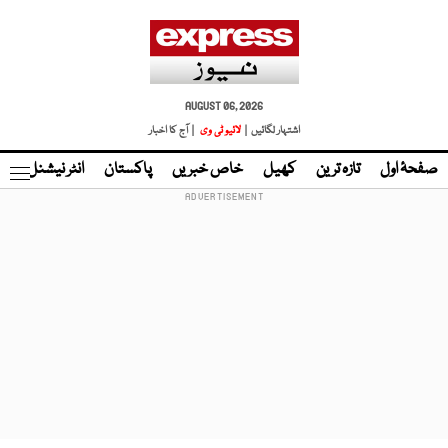
AUGUST 06, 2026
اشتہار لگائیں |
لائیو ٹی وی
| آج کا اخبار
صفحۂ اول
تازہ ترین
کھیل
خاص خبریں
پاکستان
انٹر نیشنل
ٹا