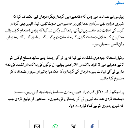
منظور
پولیس نے عدالت میں بتایا کہ مقدمے میں گرفتار دیگر ملزمان نے انکشاف کیا کہ
شیریں مزاری بھی سرکاری عمارتوں پر حملے میں ملوث تھیں، لہذا انہیں بھی گرفتار
کرنے کی اجازت دی جائے۔ پی ٹی آئی رہنما کے وکیل نے کہا کہ پرامن احتجاج کرنے والے
مظاہرین کے خلاف دہشت گردی کے مقدمات درج کیے گئے، نامزد کیے گئے ملزمان
رکن قومی اسمبلی ہیں۔
وکیل استغاثہ چودھری شفقات نے کہا کہ پی ٹی آئی رہنما اپنے ساتھ مسلح لوگوں کو
لائے، دھرنے میں 3 افراد ہلاک اور 26 زخمی ہوئے، ان لوگوں کی ہلاکت اور تشدد کی ذمہ
دار پی ٹی آئی قیادت ہے، ملزمان کی گرفتاری کا حکم دیا جائے اور عبوری ضمانت کو
منسوخ کیا جائے۔
پراسیکیوٹر کے دلائل کے دوران شیریں مزاری مسلسل توبہ توبہ کرتی رہیں۔ انسداد
دہشت گردی عدالت نے پی ٹی آئی رہنماؤں کی عبوری ضمانتوں کی توثیق کردی جب
کہ شیریں مزاری کو بے گناہ قرار دے دیا۔