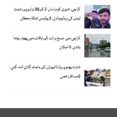
کراچی: شہری کو ہراساں کرکے30 ہزارروپے رشوت
لینے کی ویڈیو وائرل، 3 پولیس اہلکار معطل
کراچی میں صبح و رات کے اوقات میں پھوار، بوندا
باندی کا امکان
شاہراہ بھٹو پر روڈ ڈائیورژن کے باعث گاڑی الٹ گئی،
3مسافر زخمی