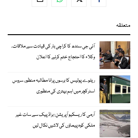
متعلقہ
آئی جی سندھ کا کراچی بار کی قیادت سے ملاقات،
وکلاء کا احتجاج ختم کرنے کا اعلان
ریلوے پولیس کا برسوں پرانا مطالبہ منظور، سروس
اسٹرکچر میں اہم بہتری کی منظوری
آرمی کا ریسکیو آپریشن: براڈ پیک سے سات غیر
ملکی کوہ پیماؤں کی لاشیں نکال لیں