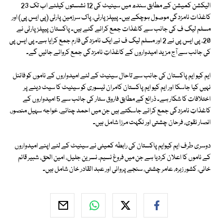
الیکشن کمیشن کے مطابق سندھ میں سینیٹ کی 12 نشستوں کیلئے اب تک 23
کاغذات نامزدگی موصول ہوچکے ہیں۔ پیپلزپارٹی، پاک سرزمین پارٹی (پی ایس پی) اور
مسلم لیگ ف کی جانب سے کاغذات جمع کرائے گئے ہیں۔ پاکستان پیپلزپارٹی نے
20، پی ایس پی نے 2 اور مسلم لیگ ف نے ایک نامزدگی فارم جمع کرایا ہے۔ پی ایس پی
کی جانب سے آج مزید امیدواروں کے کاغذاتِ نامزدگی جمع کروائے جائیں گے۔
ایم کیو ایم پاکستان کی جانب سے تاحال سینیٹ کے لئے امیدواروں کے ناموں کو فائنل
نہیں کیا جاسکا اور ایم کیو ایم پاکستان کامران ٹیسوری کو سینیٹ کا سیٹ دینے پر
اختلافات کا شکار ہے۔ ذرائع کے مطابق فاروق ستار کی جانب سے 5 امیدواروں کے
کاغذاتِ نامزدگی جمع کرائے جاسکتے ہیں جن میں احمد چنائے، خواجہ سہیل منصور،
انصار نقوی، فرحان چشتی اور نگہت مرزا شامل ہیں۔
دوسری طرف ایم کیوایم پاکستان کی رابطہ کمیٹی نے سینیٹ کے لئے اپنے امیدواروں
کے ناموں کا اعلان کردیا ہے جن میں فروغ نسیم، نسرین جلیل، امین الحق، شبیر قائم
خانی، کشور زہرہ، عامر چشتی، سنجے پروانی اور عبد القادر خان شامل ہیں۔