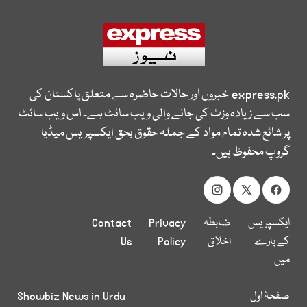
express.pk
خبروں اور حالات حاضرہ سے متعلق پاکستان کی
سب سے زیادہ وزٹ کی جانے والی ویب سائٹ ہے۔ اس ویب سائٹ
پر شائع شدہ تمام مواد کے جملہ حقوق بحق ایکسپریس میڈیا
گروپ محفوظ ہیں۔
ایکسپریس
ضابطہ
Privacy
Contact
کے بارے
اخلاق
Policy
Us
میں
صفحۂ اول
Showbiz News in Urdu