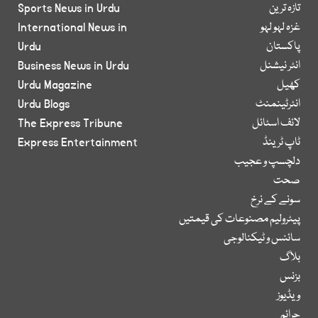
تازہ ترین
Sports News in Urdu
غزہ لہو لہو
International News in
پاکستان
Urdu
انٹر نیشنل
Business News in Urdu
کھیل
Urdu Magazine
انٹرٹینمنٹ
Urdu Blogs
لائف اسٹائل
The Express Tribune
ٹاپ ٹرینڈ
Express Entertainment
دلچسپ و عجیب
صحت
سونے کے نرخ
پیٹرولیم مصنوعات کی قیمتیں
سائنس و ٹیکنالوجی
بلاگ
بزنس
ویڈیوز
جرائم