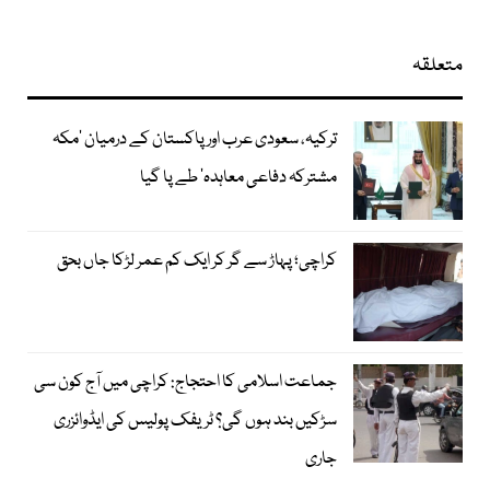
متعلقہ
ترکیہ، سعودی عرب اور پاکستان کے درمیان ’مکہ
مشترکہ دفاعی معاہدہ‘ طے پا گیا
کراچی؛ پہاڑ سے گر کر ایک کم عمر لڑکا جاں بحق
جماعت اسلامی کا احتجاج: کراچی میں آج کون سی
سڑکیں بند ہوں گی؟ ٹریفک پولیس کی ایڈوائزری
جاری