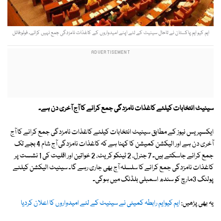
ایم کیو ایم پاکستان نے تاحال سینیٹ کے لئے اپنے امیدواروں کے کاغذات نامزدگی جمع نہیں کرائے۔ فوٹو:فائل
سینیٹ انتخابات کیلئے کاغذات نامزدگی جمع کرانے کا آج آخری دن ہے۔
ایکسپریس نیوز کے مطابق سینیٹ انتخابات کیلئے کاغذات نامزدگی جمع کرانے کا آج
آخری دن ہے اور الیکشن کمیشن کا کہنا ہے کہ کاغذات نامزدگی آج شام 4 بجے تک
جمع کرائے جاسکتے ہیں۔ 7 جنرل، 2 ٹینکو کریٹ، 2 خواتین اور اقلیت کی 1 نشست پر
کاغذات نامزدگی جمع کرانے کا سلسلہ آج بھی جاری رہے گا۔ سینیٹ الیکشن کیلئے
پولنگ 3مارچ کو سندھ اسمبلی بلڈنگ میں ہوگی۔
یہ بھی پڑھیں:
ایم کیوایم رابطہ کمیٹی نے سینیٹ کے لئے امیدواروں کا اعلان کردیا