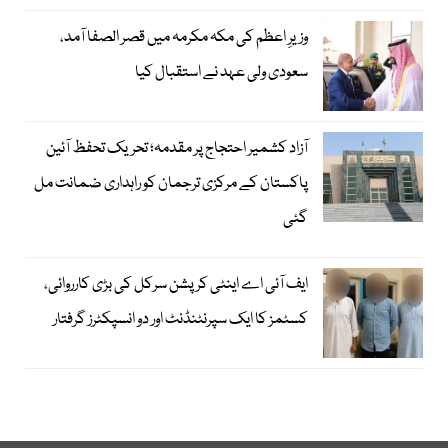
وزیرِ اعظم کی مکہ مکرمہ میں قصر الصفا آمد،
سعودی ولی عہد نے استقبال کیا
آزاد کشمیر احتجاج پر مقدمہ؛ تحریک تحفظ آئین
پاکستان کے مرکزی ترجمان کو راہداری ضمانت مل
گئی
ایف آئی اے اینٹی کرپشن سرکل کی بڑی کارروائی،
کسٹمز کا ایک سپرنٹنڈنٹ اور دو انسپکٹرز گرفتار