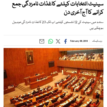
سینیٹ انتخابات کیلئے کاغذات نامزدگی جمع
کرانے کا آج آخری دن
سندھ میں سینیٹ کی 12 نشستوں کیلئے اب تک 23 کاغذات نامزدگی موصول
ہوچکے ہیں
ویب ڈیسک
February 08, 2018